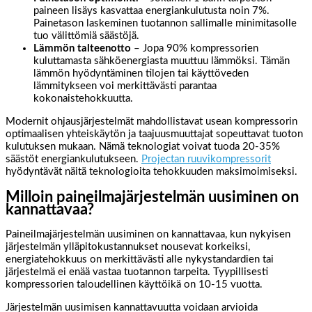
paineen lisäys kasvattaa energiankulutusta noin 7%.
Painetason laskeminen tuotannon sallimalle minimitasolle
tuo välittömiä säästöjä.
Lämmön talteenotto
– Jopa 90% kompressorien
kuluttamasta sähköenergiasta muuttuu lämmöksi. Tämän
lämmön hyödyntäminen tilojen tai käyttöveden
lämmitykseen voi merkittävästi parantaa
kokonaistehokkuutta.
Modernit ohjausjärjestelmät mahdollistavat usean kompressorin
optimaalisen yhteiskäytön ja taajuusmuuttajat sopeuttavat tuoton
kulutuksen mukaan. Nämä teknologiat voivat tuoda 20-35%
säästöt energiankulutukseen.
Projectan ruuvikompressorit
hyödyntävät näitä teknologioita tehokkuuden maksimoimiseksi.
Milloin paineilmajärjestelmän uusiminen on
kannattavaa?
Paineilmajärjestelmän uusiminen on kannattavaa, kun nykyisen
järjestelmän ylläpitokustannukset nousevat korkeiksi,
energiatehokkuus on merkittävästi alle nykystandardien tai
järjestelmä ei enää vastaa tuotannon tarpeita. Tyypillisesti
kompressorien taloudellinen käyttöikä on 10-15 vuotta.
Järjestelmän uusimisen kannattavuutta voidaan arvioida