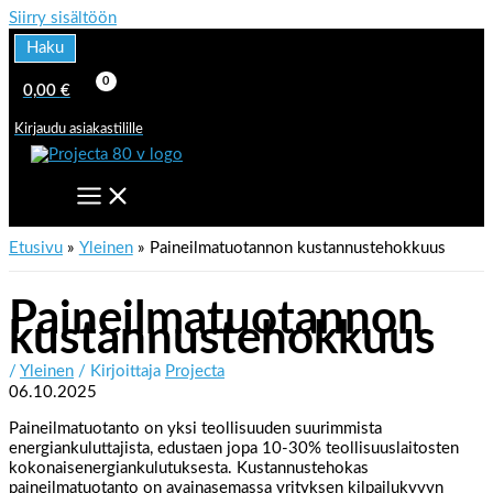
Siirry sisältöön
Haku
0,00
€
Kirjaudu asiakastilille
Etusivu
Yleinen
Paineilmatuotannon kustannustehokkuus
Paineilmatuotannon
kustannustehokkuus
/
Yleinen
/ Kirjoittaja
Projecta
06.10.2025
Paineilmatuotanto on yksi teollisuuden suurimmista
energiankuluttajista, edustaen jopa 10-30% teollisuuslaitosten
kokonaisenergiankulutuksesta. Kustannustehokas
paineilmatuotanto on avainasemassa yrityksen kilpailukyvyn