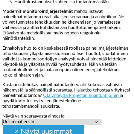
Huoltokustannukset suhteessa tuotantomäärään
Modernit monitorointijärjestelmät
mahdollistavat
paineilmatuotannon reaaliaikaisen seurannan ja analytiikan. Ne
voivat tunnistaa tehokkuuden heikkenemisen jo varhaisessa
vaiheessa ja auttaa kohdistamaan huoltotoimenpiteet oikein.
Etävalvonta mahdollistaa myös nopean reagoinnin
häiriötilanteisiin.
Ennakoiva huolto on keskeisessä roolissa paineilmajärjestelmän
tehokkuuden ylläpitämisessä. Säännölliset huollot, suodattimien
vaihdot ja kompressoriöljyn analyysit voivat pidentää laitteiden
käyttöikää ja ylläpitää hyvää hyötysuhdetta. Näin vältetään
tuotantokatkokset ja taataan optimaalinen energiatehokkuus
koko elinkaaren ajan.
Kustannustehokas paineilmatuotanto vaatii kokonaisvaltaista
näkemystä ja säännöllistä seurantaa. Haluatko tehostaa yrityksesi
paineilmatuotantoa?
Ota yhteyttä Projectan asiantuntijoihin
ja
pyydä kartoitus nykyisen järjestelmänne
tehostamismahdollisuuksista.
Näytä vain seuraavasta aiheesta: