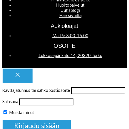
Hinnastot & esitteet
Huoltopalvelut
Uutisblogi
Hae sivuilta
Aukioloajat
Ma-Pe 8:00-16.00
OSOITE
Lukkosepänkatu 14, 20320 Turku
Käyttäjätunnus tai sähköpostiosoite
Salasana
Muista minut