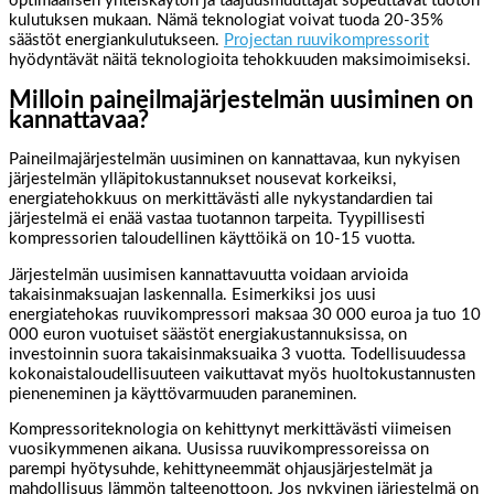
optimaalisen yhteiskäytön ja taajuusmuuttajat sopeuttavat tuoton
kulutuksen mukaan. Nämä teknologiat voivat tuoda 20-35%
säästöt energiankulutukseen.
Projectan ruuvikompressorit
hyödyntävät näitä teknologioita tehokkuuden maksimoimiseksi.
Milloin paineilmajärjestelmän uusiminen on
kannattavaa?
Paineilmajärjestelmän uusiminen on kannattavaa, kun nykyisen
järjestelmän ylläpitokustannukset nousevat korkeiksi,
energiatehokkuus on merkittävästi alle nykystandardien tai
järjestelmä ei enää vastaa tuotannon tarpeita. Tyypillisesti
kompressorien taloudellinen käyttöikä on 10-15 vuotta.
Järjestelmän uusimisen kannattavuutta voidaan arvioida
takaisinmaksuajan laskennalla. Esimerkiksi jos uusi
energiatehokas ruuvikompressori maksaa 30 000 euroa ja tuo 10
000 euron vuotuiset säästöt energiakustannuksissa, on
investoinnin suora takaisinmaksuaika 3 vuotta. Todellisuudessa
kokonaistaloudellisuuteen vaikuttavat myös huoltokustannusten
pieneneminen ja käyttövarmuuden paraneminen.
Kompressoriteknologia on kehittynyt merkittävästi viimeisen
vuosikymmenen aikana. Uusissa ruuvikompressoreissa on
parempi hyötysuhde, kehittyneemmät ohjausjärjestelmät ja
mahdollisuus lämmön talteenottoon. Jos nykyinen järjestelmä on