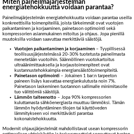
Miten paineilmajärjestelmän
energiatehokkuutta voidaan parantaa?
Paineilmajärjestelmän energiatehokkuutta voidaan parantaa useilla
konkreettisilla toimenpiteillä, joista tärkeimmät ovat vuotojen
paikantaminen ja korjaaminen, painetason optimointi sekä
kompressorien asianmukainen mitoitus ja ohjaus. Jopa pienillä
muutoksilla voidaan saavuttaa merkittäviä säästöjä.
Vuotojen paikantaminen ja korjaaminen
– Tyypillisessä
teollisuusjärjestelmässä 20-30% tuotetusta paineilmasta
menetetään vuotoihin. Säännöllinen vuotokartoitus
ultraäänimittauksella ja korjaustoimenpiteet ovat
kustannustehokkaimpia energiansäästötoimenpiteitä.
Painetason optimointi
– Jokainen 1 bar:n tarpeeton
paineen lisäys kasvattaa energiankulutusta noin 7%.
Painetason laskeminen tuotannon sallimalle minimitasolle
tuo välittömiä säästöjä.
Lämmön talteenotto
– Jopa 90% kompressorien
kuluttamasta sähköenergiasta muuttuu lämmöksi. Tämän
lämmön hyödyntäminen tilojen tai käyttöveden
lämmitykseen voi merkittävästi parantaa
kokonaistehokkuutta.
Modernit ohjausjärjestelmät mahdollistavat usean kompressorin