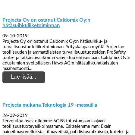
Projecta Oy on ostanut Caldomix Oy:n
hätäsuihkuliiketoiminnan
09-10-2019
Projecta Oy on ostanut Caldomix Oy:n hätäsuihku- ja
turvallisuustuoteliiketoiminnan. Yrityskaupan myötä Projectan
teollisuuden ja ammattilaisten turvallisuustuotteiden ProSafety
tuote- ja ratkaisuvalikoima vahvistuu entisestään. Caldomix Oy:n
edustamien sveitsiläisen Haws AG:n hätäsuihkuratkaisujen
maahantuonti…
Lue lisää…
Projecta mukana Teknologia 19 -messuilla
26-09-2019
Tervetuloa osastollemme 6G98 tutustumaan laajaan
teollisuustuotevalikoimaamme. Esittelemme mm: Exair
paineilmasovelluksia; ilmaveitsiä, puhdistusratkaisuja, kotelo- ja