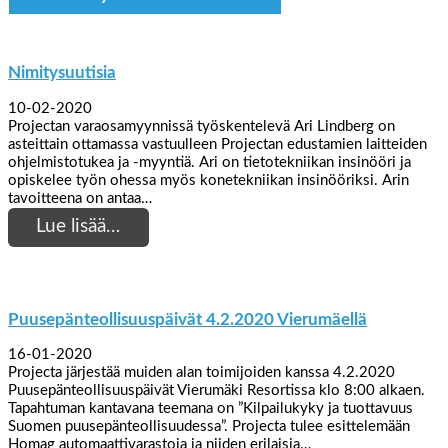
Nimitysuutisia
10-02-2020
Projectan varaosamyynnissä työskentelevä Ari Lindberg on
asteittain ottamassa vastuulleen Projectan edustamien laitteiden
ohjelmistotukea ja -myyntiä. Ari on tietotekniikan insinööri ja
opiskelee työn ohessa myös konetekniikan insinööriksi. Arin
tavoitteena on antaa…
Lue lisää…
Puusepänteollisuuspäivät 4.2.2020 Vierumäellä
16-01-2020
Projecta järjestää muiden alan toimijoiden kanssa 4.2.2020
Puusepänteollisuuspäivät Vierumäki Resortissa klo 8:00 alkaen.
Tapahtuman kantavana teemana on ”Kilpailukyky ja tuottavuus
Suomen puusepänteollisuudessa”. Projecta tulee esittelemään
Homag automaattivarastoja ja niiden erilaisia…