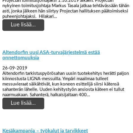
Projectan toimitusjohtajaksi 1.10.2019 alkaen. Projectan
nykyinen toimitusjohtaja Markus Tasala jatkaa tehtävässään tähän
asti, jonka jälkeen hän siirtyy Projectan hallituksen päätoimiseksi
puheenjohtajaksi. Hilakari…
Lue lisää…
Altendorfin uusi ASA-turvajärjestelmä estää
onnettomuuksia
26-09-2019
Altendorfin tarkistuspyörösahan uusin tuotekehitys herätti paljon
kiinnostusta LIGNA-messuilla. Ympäri maailmaa tulleet
messuvieraat säikähtivät, kun koneen esittelijä siirsi kätensä
sahanterän lähelle. Uuden kehitystyön ansiosta käteen ei tullut
naarmuakaan. Sahanterä, halkaisijaltaan 400…
Lue lisää…
Kesäkampanja – työkalut ja tarvikkeet