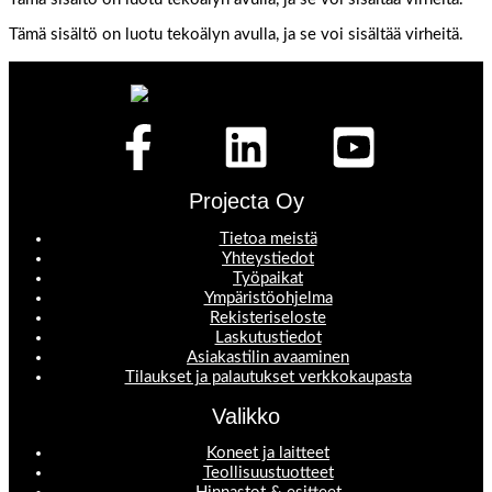
Tämä sisältö on luotu tekoälyn avulla, ja se voi sisältää virheitä.
Projecta Oy
Tietoa meistä
Yhteystiedot
Työpaikat
Ympäristöohjelma
Rekisteriseloste
Laskutustiedot
Asiakastilin avaaminen
Tilaukset ja palautukset verkkokaupasta
Valikko
Koneet ja laitteet
Teollisuustuotteet