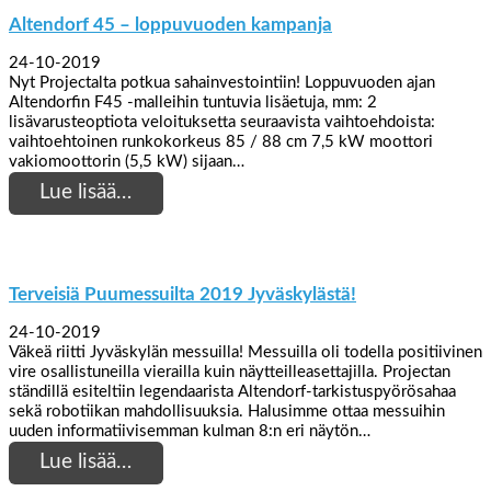
Altendorf 45 – loppuvuoden kampanja
24-10-2019
Nyt Projectalta potkua sahainvestointiin! Loppuvuoden ajan
Altendorfin F45 -malleihin tuntuvia lisäetuja, mm: 2
lisävarusteoptiota veloituksetta seuraavista vaihtoehdoista:
vaihtoehtoinen runkokorkeus 85 / 88 cm 7,5 kW moottori
vakiomoottorin (5,5 kW) sijaan…
Lue lisää…
Terveisiä Puumessuilta 2019 Jyväskylästä!
24-10-2019
Väkeä riitti Jyväskylän messuilla! Messuilla oli todella positiivinen
vire osallistuneilla vierailla kuin näytteilleasettajilla. Projectan
ständillä esiteltiin legendaarista Altendorf-tarkistuspyörösahaa
sekä robotiikan mahdollisuuksia. Halusimme ottaa messuihin
uuden informatiivisemman kulman 8:n eri näytön…
Lue lisää…