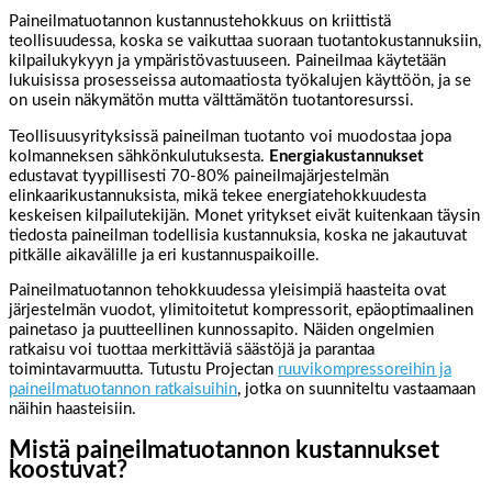
Paineilmatuotannon kustannustehokkuus on kriittistä
teollisuudessa, koska se vaikuttaa suoraan tuotantokustannuksiin,
kilpailukykyyn ja ympäristövastuuseen. Paineilmaa käytetään
lukuisissa prosesseissa automaatiosta työkalujen käyttöön, ja se
on usein näkymätön mutta välttämätön tuotantoresurssi.
Teollisuusyrityksissä paineilman tuotanto voi muodostaa jopa
kolmanneksen sähkönkulutuksesta.
Energiakustannukset
edustavat tyypillisesti 70-80% paineilmajärjestelmän
elinkaarikustannuksista, mikä tekee energiatehokkuudesta
keskeisen kilpailutekijän. Monet yritykset eivät kuitenkaan täysin
tiedosta paineilman todellisia kustannuksia, koska ne jakautuvat
pitkälle aikavälille ja eri kustannuspaikoille.
Paineilmatuotannon tehokkuudessa yleisimpiä haasteita ovat
järjestelmän vuodot, ylimitoitetut kompressorit, epäoptimaalinen
painetaso ja puutteellinen kunnossapito. Näiden ongelmien
ratkaisu voi tuottaa merkittäviä säästöjä ja parantaa
toimintavarmuutta. Tutustu Projectan
ruuvikompressoreihin ja
paineilmatuotannon ratkaisuihin
, jotka on suunniteltu vastaamaan
näihin haasteisiin.
Mistä paineilmatuotannon kustannukset
koostuvat?