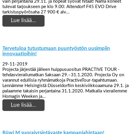
vain perjantaina 29.11. ja nopeat syövät hitaat! Nämä koneet
tulevat tarjoukseen pe klo 9.00: Altendorf F45 EVO Drive
tarkistuspyörösaha 27 900 € alv…
Lue lisää…
Tervetuloa tutustumaan puuntyöstön uusimpiin
innovaatioihin!
29-11-2019
Projecta järjestää jälleen huippusuositun PRACTIVE TOUR -
tehdasvierailumatkan Saksaan 29.–31.1.2020. Projecta Oy on
varannut edullisia ryhmämatkoja PractiveTour-tapahtumaan.
Lennämme Helsingistä Düsseldorfiin keskiviikkoaamuna 29.1. ja
palaamme takaisin perjantaina 31.1.2020. Matkalla vierailemme
Homagin Weeken ja…
Lue lisää…
Rüwi M suorajyrsintävaste kampanjahintaan!