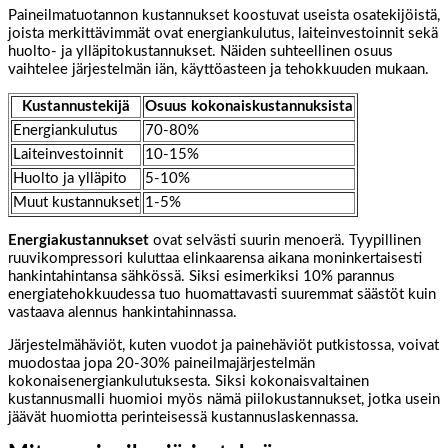
Paineilmatuotannon kustannukset koostuvat useista osatekijöistä,
joista merkittävimmät ovat energiankulutus, laiteinvestoinnit sekä
huolto- ja ylläpitokustannukset. Näiden suhteellinen osuus
vaihtelee järjestelmän iän, käyttöasteen ja tehokkuuden mukaan.
Kustannustekijä
Osuus kokonaiskustannuksista
Energiankulutus
70-80%
Laiteinvestoinnit
10-15%
Huolto ja ylläpito
5-10%
Muut kustannukset
1-5%
Energiakustannukset
ovat selvästi suurin menoerä. Tyypillinen
ruuvikompressori kuluttaa elinkaarensa aikana moninkertaisesti
hankintahintansa sähkössä. Siksi esimerkiksi 10% parannus
energiatehokkuudessa tuo huomattavasti suuremmat säästöt kuin
vastaava alennus hankintahinnassa.
Järjestelmähäviöt, kuten vuodot ja painehäviöt putkistossa, voivat
muodostaa jopa 20-30% paineilmajärjestelmän
kokonaisenergiankulutuksesta. Siksi kokonaisvaltainen
kustannusmalli huomioi myös nämä piilokustannukset, jotka usein
jäävät huomiotta perinteisessä kustannuslaskennassa.