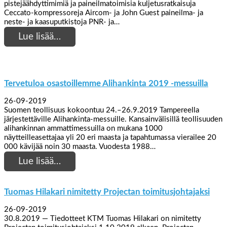
pistejäähdyttimimiä ja paineilmatoimisia kuljetusratkaisuja
Ceccato-kompressoreja Aircom- ja John Guest paineilma- ja
neste- ja kaasuputkistoja PNR- ja…
Lue lisää…
Tervetuloa osastoillemme Alihankinta 2019 -messuilla
26-09-2019
Suomen teollisuus kokoontuu 24.–26.9.2019 Tampereella
järjestettäville Alihankinta-messuille. Kansainvälisillä teollisuuden
alihankinnan ammattimessuilla on mukana 1000
näytteilleasettajaa yli 20 eri maasta ja tapahtumassa vierailee 20
000 kävijää noin 30 maasta. Vuodesta 1988…
Lue lisää…
Tuomas Hilakari nimitetty Projectan toimitusjohtajaksi
26-09-2019
30.8.2019 — Tiedotteet KTM Tuomas Hilakari on nimitetty