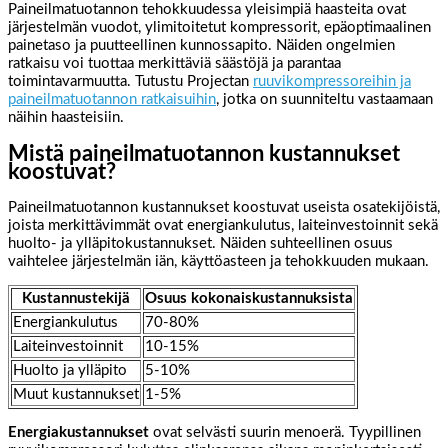
Paineilmatuotannon tehokkuudessa yleisimpiä haasteita ovat
järjestelmän vuodot, ylimitoitetut kompressorit, epäoptimaalinen
painetaso ja puutteellinen kunnossapito. Näiden ongelmien
ratkaisu voi tuottaa merkittäviä säästöjä ja parantaa
toimintavarmuutta. Tutustu Projectan
ruuvikompressoreihin ja
paineilmatuotannon ratkaisuihin
, jotka on suunniteltu vastaamaan
näihin haasteisiin.
Mistä paineilmatuotannon kustannukset
koostuvat?
Paineilmatuotannon kustannukset koostuvat useista osatekijöistä,
joista merkittävimmät ovat energiankulutus, laiteinvestoinnit sekä
huolto- ja ylläpitokustannukset. Näiden suhteellinen osuus
vaihtelee järjestelmän iän, käyttöasteen ja tehokkuuden mukaan.
Kustannustekijä
Osuus kokonaiskustannuksista
Energiankulutus
70-80%
Laiteinvestoinnit
10-15%
Huolto ja ylläpito
5-10%
Muut kustannukset
1-5%
Energiakustannukset
ovat selvästi suurin menoerä. Tyypillinen