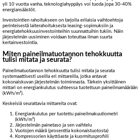
yli 10 vuotta vanha, teknologiahyppäys voi tuoda jopa 30-40%
energiansäästöt.
Investointien rahoitukseen on tarjolla erilaisia vaihtoehtoja
perinteisestä laiterahoituksesta leasing-sopimuksiin ja
energiatehokkuusinvestointeihin suunnattuihin tukiin. Näin
järjestelmän uusiminen voidaan toteuttaa ilman suurta
kertainvestointia.
Miten paineilmatuotannon tehokkuutta
tulisi mitata ja seurata?
Paineilmatuotannon tehokkuutta tulisi mitata ja seurata
systemaattisesti useilla eri mittareilla, jotka antavat
kokonaiskuvan järjestelmän toiminnasta. Tärkein yksittäinen
mittari on energiankulutus suhteessa tuotettuun paineilmamäärään
(kWh/m³).
Keskeisiä seurattavia mittareita ovat:
Energiankulutus per tuotettu paineilmakuutiometri
(kWh/m³)
Järjestelmän painetaso ja sen vaihtelu
Vuotojen määrä (prosenttia kokonaistuotosta)
Kompressorien käyttöaste ja kuormitusprofiili