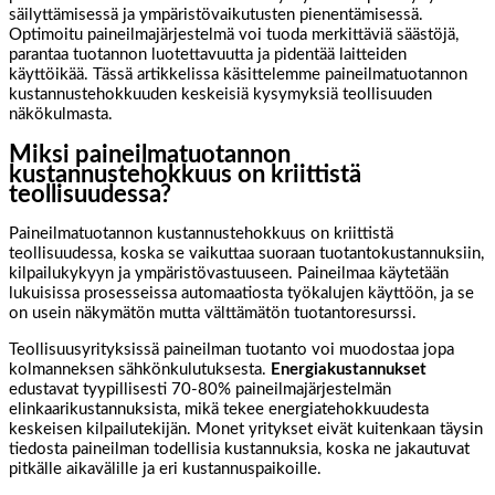
säilyttämisessä ja ympäristövaikutusten pienentämisessä.
Optimoitu paineilmajärjestelmä voi tuoda merkittäviä säästöjä,
parantaa tuotannon luotettavuutta ja pidentää laitteiden
käyttöikää. Tässä artikkelissa käsittelemme paineilmatuotannon
kustannustehokkuuden keskeisiä kysymyksiä teollisuuden
näkökulmasta.
Miksi paineilmatuotannon
kustannustehokkuus on kriittistä
teollisuudessa?
Paineilmatuotannon kustannustehokkuus on kriittistä
teollisuudessa, koska se vaikuttaa suoraan tuotantokustannuksiin,
kilpailukykyyn ja ympäristövastuuseen. Paineilmaa käytetään
lukuisissa prosesseissa automaatiosta työkalujen käyttöön, ja se
on usein näkymätön mutta välttämätön tuotantoresurssi.
Teollisuusyrityksissä paineilman tuotanto voi muodostaa jopa
kolmanneksen sähkönkulutuksesta.
Energiakustannukset
edustavat tyypillisesti 70-80% paineilmajärjestelmän
elinkaarikustannuksista, mikä tekee energiatehokkuudesta
keskeisen kilpailutekijän. Monet yritykset eivät kuitenkaan täysin
tiedosta paineilman todellisia kustannuksia, koska ne jakautuvat
pitkälle aikavälille ja eri kustannuspaikoille.