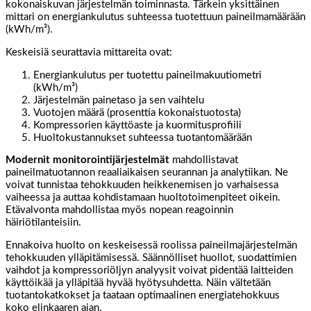
kokonaiskuvan järjestelmän toiminnasta. Tärkein yksittäinen
mittari on energiankulutus suhteessa tuotettuun paineilmamäärään
(kWh/m³).
Keskeisiä seurattavia mittareita ovat:
Energiankulutus per tuotettu paineilmakuutiometri
(kWh/m³)
Järjestelmän painetaso ja sen vaihtelu
Vuotojen määrä (prosenttia kokonaistuotosta)
Kompressorien käyttöaste ja kuormitusprofiili
Huoltokustannukset suhteessa tuotantomäärään
Modernit monitorointijärjestelmät
mahdollistavat
paineilmatuotannon reaaliaikaisen seurannan ja analytiikan. Ne
voivat tunnistaa tehokkuuden heikkenemisen jo varhaisessa
vaiheessa ja auttaa kohdistamaan huoltotoimenpiteet oikein.
Etävalvonta mahdollistaa myös nopean reagoinnin
häiriötilanteisiin.
Ennakoiva huolto on keskeisessä roolissa paineilmajärjestelmän
tehokkuuden ylläpitämisessä. Säännölliset huollot, suodattimien
vaihdot ja kompressoriöljyn analyysit voivat pidentää laitteiden
käyttöikää ja ylläpitää hyvää hyötysuhdetta. Näin vältetään
tuotantokatkokset ja taataan optimaalinen energiatehokkuus
koko elinkaaren ajan.