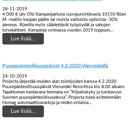
28-11-2019
4 000 € (alv 0%) Kampanjaetuna suorajursintävasta 10150 Rüwi
M -malliin kaupan päälle tai muista valituista optioista -30%
alennus. Rüwilta myös säädettävät työpöydät ja sahojen
turvalaitteet. Kampanja voimassa vuoden 2019 loppuun…
Lue lisää…
Puusepänteollisuuspäivät 4.2.2020 Vierumäellä
24-10-2019
Projecta järjestää muiden alan toimijoiden kanssa 4.2.2020
Puusepänteollisuuspäivät Vierumäki Resortissa klo 8:00 alkaen.
Tapahtuman kantavana teemana on ”Kilpailukyky ja tuottavuus
Suomen puusepänteollisuudessa”. Projecta tulee esittelemään
Homag automaattivarastoja ja niiden erilaisia…
Lue lisää…