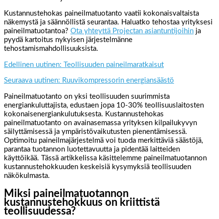
Kustannustehokas paineilmatuotanto vaatii kokonaisvaltaista
näkemystä ja säännöllistä seurantaa. Haluatko tehostaa yrityksesi
paineilmatuotantoa?
Ota yhteyttä Projectan asiantuntijoihin
ja
pyydä kartoitus nykyisen järjestelmänne
tehostamismahdollisuuksista.
Edellinen uutinen: Teollisuuden paineilmaratkaisut
Seuraava uutinen: Ruuvikompressorin energiansäästö
Paineilmatuotanto on yksi teollisuuden suurimmista
energiankuluttajista, edustaen jopa 10-30% teollisuuslaitosten
kokonaisenergiankulutuksesta. Kustannustehokas
paineilmatuotanto on avainasemassa yrityksen kilpailukyvyn
säilyttämisessä ja ympäristövaikutusten pienentämisessä.
Optimoitu paineilmajärjestelmä voi tuoda merkittäviä säästöjä,
parantaa tuotannon luotettavuutta ja pidentää laitteiden
käyttöikää. Tässä artikkelissa käsittelemme paineilmatuotannon
kustannustehokkuuden keskeisiä kysymyksiä teollisuuden
näkökulmasta.
Miksi paineilmatuotannon
kustannustehokkuus on kriittistä
teollisuudessa?