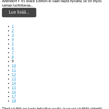
Altendorf F 45 Black Edition ei vaan näytä hyvältä, se on myös
samaa luotettavaa…
Lue lisää…
1
2
3
4
5
6
7
8
9
10
11
12
13
14
15
16
17
18
Tämä sisältö on luotu tekoälyn avulla, ja se voi sisältää virheitä.