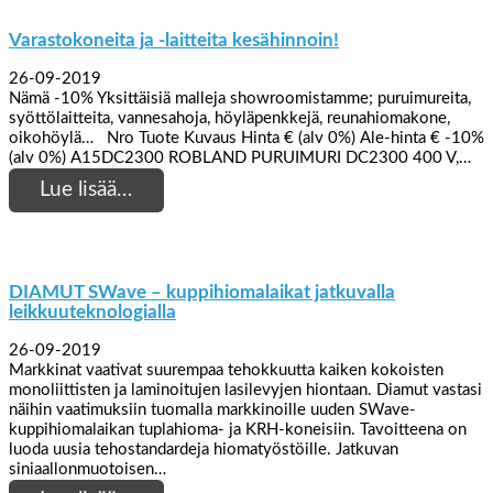
Varastokoneita ja -laitteita kesähinnoin!
26-09-2019
Nämä -10% Yksittäisiä malleja showroomistamme; puruimureita,
syöttölaitteita, vannesahoja, höyläpenkkejä, reunahiomakone,
oikohöylä… Nro Tuote Kuvaus Hinta € (alv 0%) Ale-hinta € -10%
(alv 0%) A15DC2300 ROBLAND PURUIMURI DC2300 400 V,…
Lue lisää…
DIAMUT SWave – kuppihiomalaikat jatkuvalla
leikkuuteknologialla
26-09-2019
Markkinat vaativat suurempaa tehokkuutta kaiken kokoisten
monoliittisten ja laminoitujen lasilevyjen hiontaan. Diamut vastasi
näihin vaatimuksiin tuomalla markkinoille uuden SWave-
kuppihiomalaikan tuplahioma- ja KRH-koneisiin. Tavoitteena on
luoda uusia tehostandardeja hiomatyöstöille. Jatkuvan
siniaallonmuotoisen…