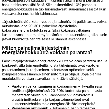
ruuvikompressori kuluttaa elinkaarensa aikana moninkertaisesti
hankintahintansa sähkössä. Siksi esimerkiksi 10% parannus
energiatehokkuudessa tuo huomattavasti suuremmat säästöt kuin
vastaava alennus hankintahinnassa.
Järjestelmähäviöt, kuten vuodot ja painehäviöt putkistossa, voivat
muodostaa jopa 20-30% paineilmajärjestelmän
kokonaisenergiankulutuksesta. Siksi kokonaisvaltainen
kustannusmalli huomioi myös nämä piilokustannukset, jotka usein
jäävät huomiotta perinteisessä kustannuslaskennassa.
Miten paineilmajärjestelmän
energiatehokkuutta voidaan parantaa?
Paineilmajärjestelmän energiatehokkuutta voidaan parantaa useilla
konkreettisilla toimenpiteillä, joista tärkeimmät ovat vuotojen
paikantaminen ja korjaaminen, painetason optimointi sekä
kompressorien asianmukainen mitoitus ja ohjaus. Jopa pienillä
muutoksilla voidaan saavuttaa merkittäviä säästöjä.
Vuotojen paikantaminen ja korjaaminen
– Tyypillisessä
teollisuusjärjestelmässä 20-30% tuotetusta paineilmasta
menetetään vuotoihin. Säännöllinen vuotokartoitus
ultraäänimittauksella ja korjaustoimenpiteet ovat
kustannustehokkaimpia energiansäästötoimenpiteitä.
Painetason optimointi
– Jokainen 1 bar:n tarpeeton