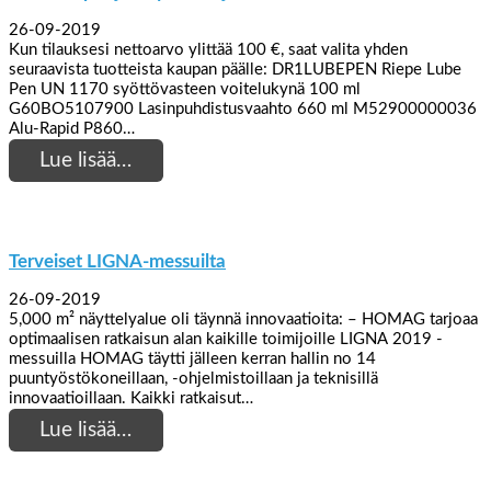
26-09-2019
Kun tilauksesi nettoarvo ylittää 100 €, saat valita yhden
seuraavista tuotteista kaupan päälle: DR1LUBEPEN Riepe Lube
Pen UN 1170 syöttövasteen voitelukynä 100 ml
G60BO5107900 Lasinpuhdistusvaahto 660 ml M52900000036
Alu-Rapid P860…
Lue lisää…
Terveiset LIGNA-messuilta
26-09-2019
5,000 m² näyttelyalue oli täynnä innovaatioita: – HOMAG tarjoaa
optimaalisen ratkaisun alan kaikille toimijoille LIGNA 2019 -
messuilla HOMAG täytti jälleen kerran hallin no 14
puuntyöstökoneillaan, -ohjelmistoillaan ja teknisillä
innovaatioillaan. Kaikki ratkaisut…
Lue lisää…