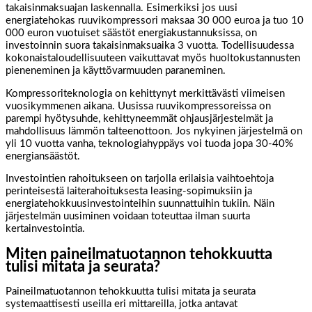
takaisinmaksuajan laskennalla. Esimerkiksi jos uusi
energiatehokas ruuvikompressori maksaa 30 000 euroa ja tuo 10
000 euron vuotuiset säästöt energiakustannuksissa, on
investoinnin suora takaisinmaksuaika 3 vuotta. Todellisuudessa
kokonaistaloudellisuuteen vaikuttavat myös huoltokustannusten
pieneneminen ja käyttövarmuuden paraneminen.
Kompressoriteknologia on kehittynyt merkittävästi viimeisen
vuosikymmenen aikana. Uusissa ruuvikompressoreissa on
parempi hyötysuhde, kehittyneemmät ohjausjärjestelmät ja
mahdollisuus lämmön talteenottoon. Jos nykyinen järjestelmä on
yli 10 vuotta vanha, teknologiahyppäys voi tuoda jopa 30-40%
energiansäästöt.
Investointien rahoitukseen on tarjolla erilaisia vaihtoehtoja
perinteisestä laiterahoituksesta leasing-sopimuksiin ja
energiatehokkuusinvestointeihin suunnattuihin tukiin. Näin
järjestelmän uusiminen voidaan toteuttaa ilman suurta
kertainvestointia.
Miten paineilmatuotannon tehokkuutta
tulisi mitata ja seurata?
Paineilmatuotannon tehokkuutta tulisi mitata ja seurata
systemaattisesti useilla eri mittareilla, jotka antavat