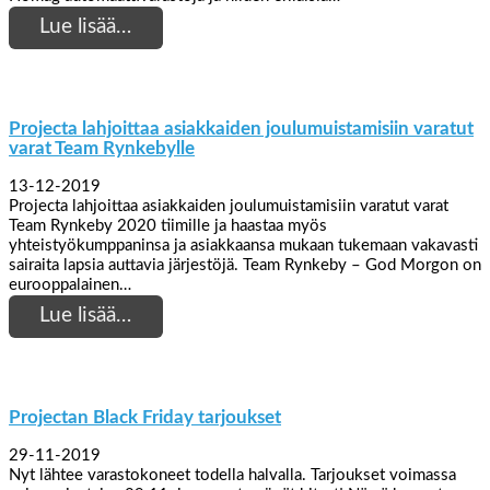
Lue lisää…
Projecta lahjoittaa asiakkaiden joulumuistamisiin varatut
varat Team Rynkebylle
13-12-2019
Projecta lahjoittaa asiakkaiden joulumuistamisiin varatut varat
Team Rynkeby 2020 tiimille ja haastaa myös
yhteistyökumppaninsa ja asiakkaansa mukaan tukemaan vakavasti
sairaita lapsia auttavia järjestöjä. Team Rynkeby – God Morgon on
eurooppalainen…
Lue lisää…
Projectan Black Friday tarjoukset
29-11-2019
Nyt lähtee varastokoneet todella halvalla. Tarjoukset voimassa