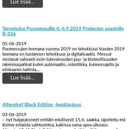
Lue lisää…
Tervetuloa Puumessuille 4.-6.9.2019 Projectan osastolle
B-326
05-06-2019
Puumessujen teemana vuonna 2019 on tehokkuus Vuoden 2019
teemana on tuotannon tehokkuus ja digitalisaatio. Messut
nostavat vahvasti esiin tulevaisuuden puu- ja bioteollisuuden
rakennuspalikat kuten automaatio, robotiikka, kunnossapito ja
elinkaaren hallinta,…
Lue lisää…
Altendorf Black Edition -kesätarjous
03-06-2019
– nyt huippukoneet erittäin edullisesti 15.6. saakka, rajoitettu erä
Kolme erilaista vaihtoehtoa, kaikissa sama upea ulkoasu.