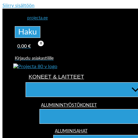
Siirry sisältöön
projecta.ee
Haku
0,00
€
Kirjaudu asiakastilille
KONEET & LAITTEET
ALUMIININTYÖSTÖKONEET
ALUMIINISAHAT