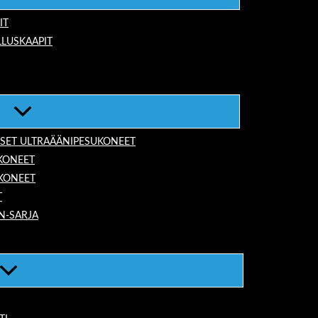
IT
LUSKAAPIT
ISET ULTRAÄÄNIPESUKONEET
KONEET
UKONEET
T
N-SARJA