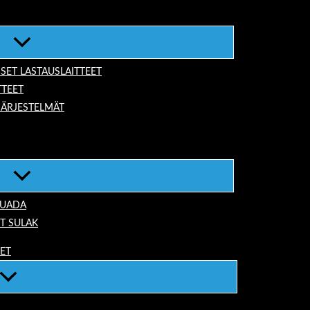
ISET LASTAUSLAITTEET
TTEET
JÄRJESTELMÄT
TUADA
T SULAK
EET