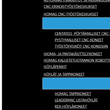
AUTOMAATTIVARASTOT JA MEKANISOIN
CNC-ERIKOISTYÖSTÖKESKUKSET
HOMAG CNC-TYÖSTÖKESKUKSET
CENTATEQ -PÖYTÄMALLISET CNC
PYSTYMALLISET CNC-KONEET
TYÖSTÖYKSIKÖT CNC-KONEISIIN
HIOMA- JA PINTAKÄSITTELYKONEET
HOMAG KALUSTETUOTANNON ROBOTTIRA
HÖYLÄPENKIT
HÖYLÄT JA TAPPIKONEET
HOMAG TAPPIKONEET
LEADERMAC LISTAHÖYLÄT
REX-HÖYLÄKONEET