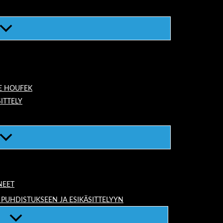
E HOUFEK
ITTELY
NEET
 PUHDISTUKSEEN JA ESIKÄSITTELYYN