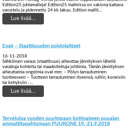
Edition25 juhlamalleja! Edition25 malleissa on vakiona kattava
varustelu ja pidennetty 24 kk takuu. Edition mallit…
Lue lisää…
Exair – Staattisuuden poistolaitteet
16-11-2018
Sähköinen varaus (staattisuus) aiheuttaa jännityksen lähellä
varattuja kohteita tai maadoitettuja johtimia. Tämän jännityksen
aiheuttamia ongelmia ovat mm: – Pölyn tarrautuminen
tuotteeseen – Tuotteen tarrautuminen itseensä, rulliin, koneisiin
tai kehyksiin -…
Lue lisää…
Tervetuloa vuoden suurimpaan kotimaiseen puualan
ammattitapahtumaan PUUKONE 19.-21.9.2018