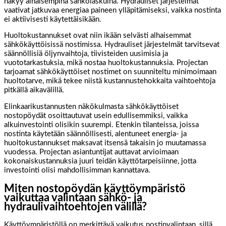
näkyy alhaisempina sähkölaskuina. Hydrauliset järjestelmät
vaativat jatkuvaa energiaa paineen ylläpitämiseksi, vaikka nostinta
ei aktiivisesti käytettäisikään.
Huoltokustannukset ovat niin ikään selvästi alhaisemmat
sähkökäyttöisissä nostimissa. Hydrauliset järjestelmät tarvitsevat
säännöllisiä öljynvaihtoja, tiivisteiden uusimisia ja
vuototarkastuksia, mikä nostaa huoltokustannuksia. Projectan
tarjoamat sähkökäyttöiset nostimet on suunniteltu minimoimaan
huoltotarve, mikä tekee niistä kustannustehokkaita vaihtoehtoja
pitkällä aikavälillä.
Elinkaarikustannusten näkökulmasta sähkökäyttöiset
nostopöydät osoittautuvat usein edullisemmiksi, vaikka
alkuinvestointi olisikin suurempi. Etenkin tilanteissa, joissa
nostinta käytetään säännöllisesti, alentuneet energia- ja
huoltokustannukset maksavat itsensä takaisin jo muutamassa
vuodessa. Projectan asiantuntijat auttavat arvioimaan
kokonaiskustannuksia juuri teidän käyttötarpeisiinne, jotta
investointi olisi mahdollisimman kannattava.
Miten nostopöydän käyttöympäristö
vaikuttaa valintaan sähkö- ja
hydraulivaihtoehtojen välillä?
Käyttöympäristöllä on merkittävä vaikutus nostinvalintaan, sillä