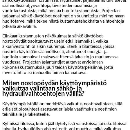
sähkökäyttöisissä nostimissa. Hydrauliset järjestelmät tarvitsevat
säännöllisiä öljynvaihtoja, tiivisteiden uusimisia ja
vuototarkastuksia, mikä nostaa huoltokustannuksia. Projectan
tarjoamat sähkökäyttöiset nostimet on suunniteltu minimoimaan
huoltotarve, mikä tekee niistä kustannustehokkaita vaihtoehtoja
pitkällä aikavälillä.
Elinkaarikustannusten näkökulmasta sähkökäyttöiset
nostopöydät osoittautuvat usein edullisemmiksi, vaikka
alkuinvestointi olisikin suurempi. Etenkin tilanteissa, joissa
nostinta käytetään säännöllisesti, alentuneet energia- ja
huoltokustannukset maksavat itsensä takaisin jo muutamassa
vuodessa. Projectan asiantuntijat auttavat arvioimaan
kokonaiskustannuksia juuri teidän käyttötarpeisiinne, jotta
investointi olisi mahdollisimman kannattava.
Miten nostopöydän käyttöympäristö
vaikuttaa valintaan sähkö- ja
hydraulivaihtoehtojen välillä?
Käyttöympäristöllä on merkittävä vaikutus nostinvalintaan, sillä
erilaiset olosuhteet asettavat erilaisia vaatimuksia nostimien
tekniikalle ja rakenteelle.
Kylmissä tiloissa, kuten jäähdytetyissä varastoissa tai ulkotiloissa
talvella, hydrauliöljyn viskositeetti voi muuttua, mikä vaikuttaa