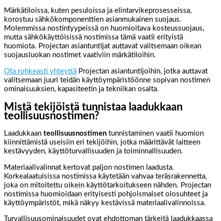
Märkätiloissa, kuten pesuloissa ja elintarvikeprosesseissa,
korostuu sähkökomponenttien asianmukainen suojaus.
Molemmissa nostintyypeissä on huomioitava kosteussuojaus,
mutta sähkökäyttöisissä nostimissa tämä vaatii erityistä
huomiota. Projectan asiantuntijat auttavat valitsemaan oikean
suojausluokan nostimet vaativiin märkätiloihin.
Ota rohkeasti yhteyttä
Projectan asiantuntijoihin, jotka auttavat
valitsemaan juuri teidän käyttöympäristöönne sopivan nostimen
ominaisuuksien, kapasiteetin ja tekniikan osalta.
Mistä tekijöistä tunnistaa laadukkaan
teollisuusnostimen?
Laadukkaan
teollisuusnostimen
tunnistaminen vaatii huomion
kiinnittämistä useisiin eri tekijöihin, jotka määrittävät laitteen
kestävyyden, käyttöturvallisuuden ja toiminnallisuuden.
Materiaalivalinnat kertovat paljon nostimen laadusta.
Korkealaatuisissa nostimissa käytetään vahvaa teräsrakennetta,
joka on mitoitettu oikein käyttötarkoitukseen nähden. Projectan
nostimissa huomioidaan erityisesti pohjoismaiset olosuhteet ja
käyttöympäristöt, mikä näkyy kestävissä materiaalivalinnoissa.
Turvallisuusominaisuudet ovat ehdottoman tärkeitä laadukkaassa