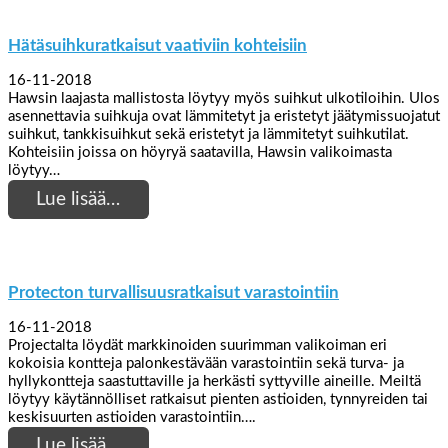
Hätäsuihkuratkaisut vaativiin kohteisiin
16-11-2018
Hawsin laajasta mallistosta löytyy myös suihkut ulkotiloihin. Ulos
asennettavia suihkuja ovat lämmitetyt ja eristetyt jäätymissuojatut
suihkut, tankkisuihkut sekä eristetyt ja lämmitetyt suihkutilat.
Kohteisiin joissa on höyryä saatavilla, Hawsin valikoimasta
löytyy…
Lue lisää…
Protecton turvallisuusratkaisut varastointiin
16-11-2018
Projectalta löydät markkinoiden suurimman valikoiman eri
kokoisia kontteja palonkestävään varastointiin sekä turva- ja
hyllykontteja saastuttaville ja herkästi syttyville aineille. Meiltä
löytyy käytännölliset ratkaisut pienten astioiden, tynnyreiden tai
keskisuurten astioiden varastointiin….
Lue lisää…