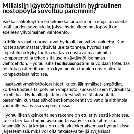
Millaisiin käyttötarkoituksiin hydraulinen
nostopöytä soveltuu paremmin?
Vaikka sähkökäyttöinen tekniikka tarjoaa monia etuja, on useita
teollisuuden sovelluksia, joissa hydraulinen nostopöytä on
edelleen ylivoimainen vaihtoehto.
Erittäin raskaat kuormat ovat hydrauliikan vahvuusaluetta. Kun
nostettavat massat ylittävät useita tonneja, hydraulisen
järjestelmän kyky tuottaa valtavaa nostovoimaa pienillä
komponenteilla tekee siitä usein käytännöllisemmän
vaihtoehdon. Hydraulisilla
teollisuusnostimilla
voidaan toteuttaa
nostokapasiteetiltaan jopa kymmenien tonnien nostolaitteita
kompakteissa mitoissa.
Haastavat ympäristöolosuhteet, kuten äärimmäiset lämpötilat,
korkea kosteus tai pölyinen ympäristö, suosivat usein hydraulista
tekniikkaa. Hydraulijärjestelmät kestävät näitä olosuhteita
paremmin, kun taas sähköiset komponentit voivat olla alttiimpia
vaurioille vaativissa ympäristöissä.
Hydrauliikan yksinkertainen rakenne on etu erityisesti kohteissa,
joissa tarvitaan toimintavarmuutta vaativissa olosuhteissa.
Vianmääritys ja korjaus on usein yksinkertaisempaa hydraulisissa
järjestelmissä, mikä voi olla ratkaiseva tekijä syrjäisissä