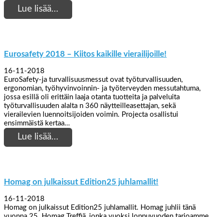
Lue lisää…
Eurosafety 2018 – Kiitos kaikille vierailijoille!
16-11-2018
EuroSafety-ja turvallisuusmessut ovat työturvallisuuden,
ergonomian, työhyvinvoinnin- ja työterveyden messutahtuma,
jossa esillä oli erittäin laaja otanta tuotteita ja palveluita
työturvallisuuden alalta n 360 näytteilleasettajan, sekä
vierailevien luennoitsijoiden voimin. Projecta osallistui
ensimmäistä kertaa…
Lue lisää…
Homag on julkaissut Edition25 juhlamallit!
16-11-2018
Homag on julkaissut Edition25 juhlamallit. Homag juhlii tänä
vuonna 25. Homag Treffiä, jonka vuoksi loppuvuoden tarjoamme