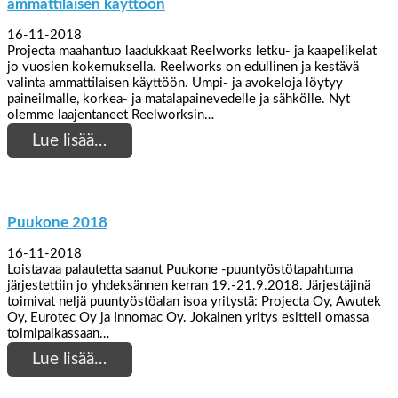
ammattilaisen käyttöön
16-11-2018
Projecta maahantuo laadukkaat Reelworks letku- ja kaapelikelat
jo vuosien kokemuksella. Reelworks on edullinen ja kestävä
valinta ammattilaisen käyttöön. Umpi- ja avokeloja löytyy
paineilmalle, korkea- ja matalapainevedelle ja sähkölle. Nyt
olemme laajentaneet Reelworksin…
Lue lisää…
Puukone 2018
16-11-2018
Loistavaa palautetta saanut Puukone -puuntyöstötapahtuma
järjestettiin jo yhdeksännen kerran 19.-21.9.2018. Järjestäjinä
toimivat neljä puuntyöstöalan isoa yritystä: Projecta Oy, Awutek
Oy, Eurotec Oy ja Innomac Oy. Jokainen yritys esitteli omassa
toimipaikassaan…
Lue lisää…