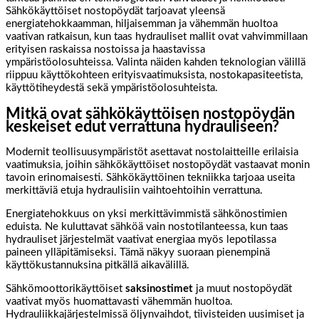
Sähkökäyttöiset nostopöydät tarjoavat yleensä
energiatehokkaamman, hiljaisemman ja vähemmän huoltoa
vaativan ratkaisun, kun taas hydrauliset mallit ovat vahvimmillaan
erityisen raskaissa nostoissa ja haastavissa
ympäristöolosuhteissa. Valinta näiden kahden teknologian välillä
riippuu käyttökohteen erityisvaatimuksista, nostokapasiteetista,
käyttötiheydestä sekä ympäristöolosuhteista.
Mitkä ovat sähkökäyttöisen nostopöydän
keskeiset edut verrattuna hydrauliseen?
Modernit teollisuusympäristöt asettavat nostolaitteille erilaisia
vaatimuksia, joihin sähkökäyttöiset nostopöydät vastaavat monin
tavoin erinomaisesti. Sähkökäyttöinen tekniikka tarjoaa useita
merkittäviä etuja hydraulisiin vaihtoehtoihin verrattuna.
Energiatehokkuus on yksi merkittävimmistä sähkönostimien
eduista. Ne kuluttavat sähköä vain nostotilanteessa, kun taas
hydrauliset järjestelmät vaativat energiaa myös lepotilassa
paineen ylläpitämiseksi. Tämä näkyy suoraan pienempinä
käyttökustannuksina pitkällä aikavälillä.
Sähkömoottorikäyttöiset
saksinostimet
ja muut nostopöydät
vaativat myös huomattavasti vähemmän huoltoa.
Hydrauliikkajärjestelmissä öljynvaihdot, tiivisteiden uusimiset ja