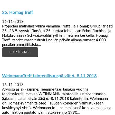
25. Homag Treff
16-11-2018
Projectan matkalaisryhmä valmiina Treffeille Homag Group järjesti
25.-28.9. syystreffinsä jo 25. kertaa tehtaillaan Schopflochissa ja
Holzbronnissa Schwarzwaldin jylhien metsien keskellä. Homag
Treff -tapahtumaan tutustui neljän päivän aikana runsaat 4 000
puualan ammattilaista…
Lue lisää…
WeinmannTreff taloteollisuuspäivät 6.-8.11.2018
16-11-2018
Arvoisa asiakkaamme, Teemme taas tänäkin vuonna
tehdasvierailumatkan WEINMANN taloteollisuustapahtumaan
Saksaan. Laita päivämäärä 6.-8.11.2018 kalenteriin. Weinmann
on Homag-ryhmän taloteollisuuden koneiden valmistukseen
keskittynyt yhtiö. Weinmann toi ensimmäisenä konevalmistajana
automaation puutalonvalmistukseen jo 1990…