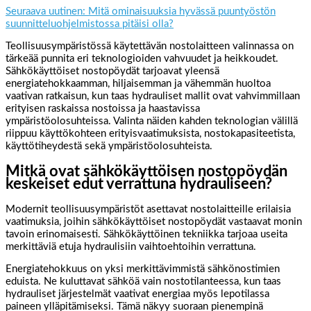
Seuraava uutinen: Mitä ominaisuuksia hyvässä puuntyöstön
suunnitteluohjelmistossa pitäisi olla?
Teollisuusympäristössä käytettävän nostolaitteen valinnassa on
tärkeää punnita eri teknologioiden vahvuudet ja heikkoudet.
Sähkökäyttöiset nostopöydät tarjoavat yleensä
energiatehokkaamman, hiljaisemman ja vähemmän huoltoa
vaativan ratkaisun, kun taas hydrauliset mallit ovat vahvimmillaan
erityisen raskaissa nostoissa ja haastavissa
ympäristöolosuhteissa. Valinta näiden kahden teknologian välillä
riippuu käyttökohteen erityisvaatimuksista, nostokapasiteetista,
käyttötiheydestä sekä ympäristöolosuhteista.
Mitkä ovat sähkökäyttöisen nostopöydän
keskeiset edut verrattuna hydrauliseen?
Modernit teollisuusympäristöt asettavat nostolaitteille erilaisia
vaatimuksia, joihin sähkökäyttöiset nostopöydät vastaavat monin
tavoin erinomaisesti. Sähkökäyttöinen tekniikka tarjoaa useita
merkittäviä etuja hydraulisiin vaihtoehtoihin verrattuna.
Energiatehokkuus on yksi merkittävimmistä sähkönostimien
eduista. Ne kuluttavat sähköä vain nostotilanteessa, kun taas
hydrauliset järjestelmät vaativat energiaa myös lepotilassa
paineen ylläpitämiseksi. Tämä näkyy suoraan pienempinä