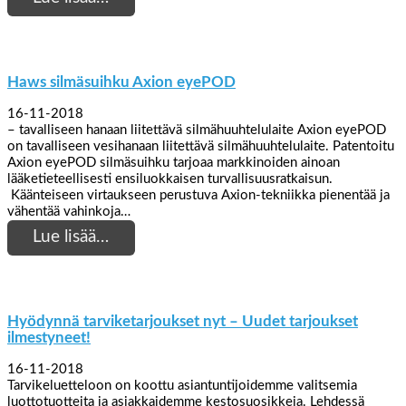
Haws silmäsuihku Axion eyePOD
16-11-2018
– tavalliseen hanaan liitettävä silmähuuhtelulaite Axion eyePOD
on tavalliseen vesihanaan liitettävä silmähuuhtelulaite. Patentoitu
Axion eyePOD silmäsuihku tarjoaa markkinoiden ainoan
lääketieteellisesti ensiluokkaisen turvallisuusratkaisun.
Käänteiseen virtaukseen perustuva Axion-tekniikka pienentää ja
vähentää vahinkoja…
Lue lisää…
Hyödynnä tarviketarjoukset nyt – Uudet tarjoukset
ilmestyneet!
16-11-2018
Tarvikeluetteloon on koottu asiantuntijoidemme valitsemia
luottotuotteita ja asiakkaidemme kestosuosikkeja. Lehdessä