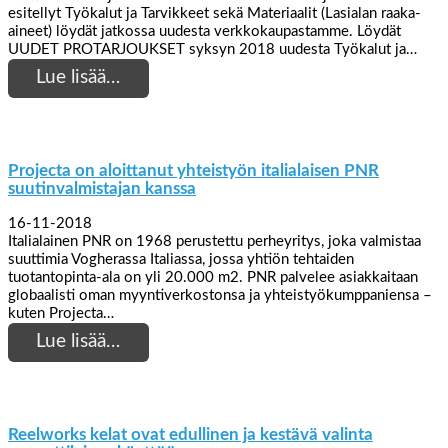
esitellyt Työkalut ja Tarvikkeet sekä Materiaalit (Lasialan raaka-
aineet) löydät jatkossa uudesta verkkokaupastamme. Löydät
UUDET PROTARJOUKSET syksyn 2018 uudesta Työkalut ja…
Lue lisää…
Projecta on aloittanut yhteistyön italialaisen PNR
suutinvalmistajan kanssa
16-11-2018
Italialainen PNR on 1968 perustettu perheyritys, joka valmistaa
suuttimia Vogherassa Italiassa, jossa yhtiön tehtaiden
tuotantopinta-ala on yli 20.000 m2. PNR palvelee asiakkaitaan
globaalisti oman myyntiverkostonsa ja yhteistyökumppaniensa –
kuten Projecta…
Lue lisää…
Reelworks kelat ovat edullinen ja kestävä valinta