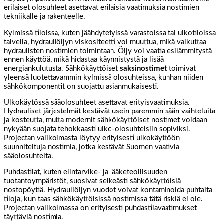
erilaiset olosuhteet asettavat erilaisia vaatimuksia nostimien
tekniikalle ja rakenteelle.
Kylmissä tiloissa, kuten jäähdytetyissä varastoissa tai ulkotiloissa
talvella, hydrauliöljyn viskositeetti voi muuttua, mikä vaikuttaa
hydraulisten nostimien toimintaan. Öljy voi vaatia esilämmitystä
ennen käyttöä, mikä hidastaa käynnistystä ja lisää
energiankulutusta. Sähkökäyttöiset
saksinostimet
toimivat
yleensä luotettavammin kylmissä olosuhteissa, kunhan niiden
sähkökomponentit on suojattu asianmukaisesti.
Ulkokäytössä sääolosuhteet asettavat erityisvaatimuksia.
Hydrauliset järjestelmät kestävät usein paremmin sään vaihteluita
ja kosteutta, mutta modernit sähkökäyttöiset nostimet voidaan
nykyään suojata tehokkaasti ulko-olosuhteisiin sopiviksi.
Projectan valikoimasta löytyy erityisesti ulkokäyttöön
suunniteltuja nostimia, jotka kestävät Suomen vaativia
sääolosuhteita.
Puhdastilat, kuten elintarvike- ja lääketeollisuuden
tuotantoympäristöt, suosivat selkeästi sähkökäyttöisiä
nostopöytiä. Hydrauliöljyn vuodot voivat kontaminoida puhtaita
tiloja, kun taas sähkökäyttöisissä nostimissa tätä riskiä ei ole.
Projectan valikoimassa on erityisesti puhdastilavaatimukset
täyttäviä nostimia.