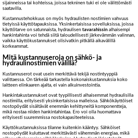
sijainneissa tai kohteissa, joissa tekninen tuki ei ole välittömästi
saatavilla.
Kustannustehokkuus on myös hydraulisten nostimien vahvuus
tietyissä käyttötapauksissa. Yksinkertaisissa sovelluksissa, joissa
käyttötarve on satunnaista, hydraulisen
tavarahissin
alhaisempi
hankintahinta voi tehdä siitä taloudellisesti järkevämmän valinnan,
vaikka käyttökustannukset olisivatkin pitkällä aikavälillä
korkeammat.
Mitä kustannuseroja on sähkö- ja
hydraulinostimien välillä?
Kustannuserot ovat usein merkittävä tekijä nostintyyppiä
valittaessa. On tärkeää tarkastella kokonaiskustannuksia koko
laitteen elinkaaren ajalta, ei vain alkuinvestointia.
Hankintakustannukset ovat tyypillisesti alhaisemmat hydraulisilla
nostimilla, erityisesti yksinkertaisissa malleissa. Sähkökäyttöiset
nostopöydät sisältävät enemmän kehittyneitä komponentteja,
mikä nostaa niiden hankintahintaa. Ero voi olla huomattava
erityisesti suuremmissa nostokapasiteeteissa.
Käyttökustannuksissa tilanne kuitenkin kääntyy. Sähköiset
nostopöydät kuluttavat merkittävästi vähemmän energiaa, mikä