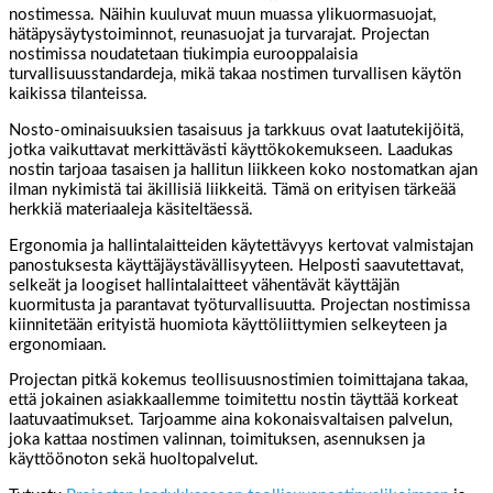
nostimessa. Näihin kuuluvat muun muassa ylikuormasuojat,
hätäpysäytystoiminnot, reunasuojat ja turvarajat. Projectan
nostimissa noudatetaan tiukimpia eurooppalaisia
turvallisuusstandardeja, mikä takaa nostimen turvallisen käytön
kaikissa tilanteissa.
Nosto-ominaisuuksien tasaisuus ja tarkkuus ovat laatutekijöitä,
jotka vaikuttavat merkittävästi käyttökokemukseen. Laadukas
nostin tarjoaa tasaisen ja hallitun liikkeen koko nostomatkan ajan
ilman nykimistä tai äkillisiä liikkeitä. Tämä on erityisen tärkeää
herkkiä materiaaleja käsiteltäessä.
Ergonomia ja hallintalaitteiden käytettävyys kertovat valmistajan
panostuksesta käyttäjäystävällisyyteen. Helposti saavutettavat,
selkeät ja loogiset hallintalaitteet vähentävät käyttäjän
kuormitusta ja parantavat työturvallisuutta. Projectan nostimissa
kiinnitetään erityistä huomiota käyttöliittymien selkeyteen ja
ergonomiaan.
Projectan pitkä kokemus teollisuusnostimien toimittajana takaa,
että jokainen asiakkaallemme toimitettu nostin täyttää korkeat
laatuvaatimukset. Tarjoamme aina kokonaisvaltaisen palvelun,
joka kattaa nostimen valinnan, toimituksen, asennuksen ja
käyttöönoton sekä huoltopalvelut.