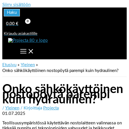
Siirry sisältöön
Haku
0,00
€
Kirjaudu asiakastilille
Etusivu
Yleinen
Onko sähkökäyttöinen nostopöytä parempi kuin hydraulinen?
Onko sähkökäyttöinen
nostopöytä parempi
kuin hydraulinen?
/
Yleinen
/ Kirjoittaja
Projecta
01.07.2025
Teollisuusympäristössä käytettävän nostolaitteen valinnassa on
tärkeää punnita eri teknologioiden vahvuudet ja heikkoudet.