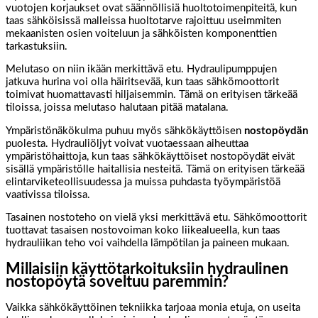
vuotojen korjaukset ovat säännöllisiä huoltotoimenpiteitä, kun
taas sähköisissä malleissa huoltotarve rajoittuu useimmiten
mekaanisten osien voiteluun ja sähköisten komponenttien
tarkastuksiin.
Melutaso on niin ikään merkittävä etu. Hydraulipumppujen
jatkuva hurina voi olla häiritsevää, kun taas sähkömoottorit
toimivat huomattavasti hiljaisemmin. Tämä on erityisen tärkeää
tiloissa, joissa melutaso halutaan pitää matalana.
Ympäristönäkökulma puhuu myös sähkökäyttöisen
nostopöydän
puolesta. Hydrauliöljyt voivat vuotaessaan aiheuttaa
ympäristöhaittoja, kun taas sähkökäyttöiset nostopöydät eivät
sisällä ympäristölle haitallisia nesteitä. Tämä on erityisen tärkeää
elintarviketeollisuudessa ja muissa puhdasta työympäristöä
vaativissa tiloissa.
Tasainen nostoteho on vielä yksi merkittävä etu. Sähkömoottorit
tuottavat tasaisen nostovoiman koko liikealueella, kun taas
hydrauliikan teho voi vaihdella lämpötilan ja paineen mukaan.
Millaisiin käyttötarkoituksiin hydraulinen
nostopöytä soveltuu paremmin?
Vaikka sähkökäyttöinen tekniikka tarjoaa monia etuja, on useita