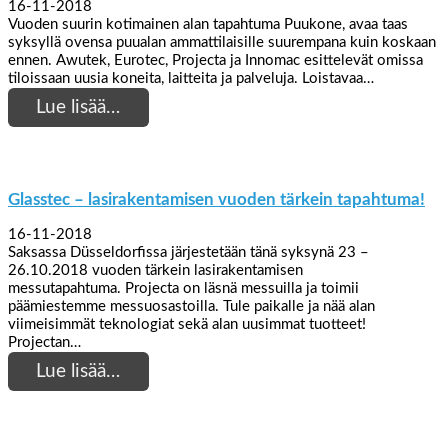
16-11-2018
Vuoden suurin kotimainen alan tapahtuma Puukone, avaa taas
syksyllä ovensa puualan ammattilaisille suurempana kuin koskaan
ennen. Awutek, Eurotec, Projecta ja Innomac esittelevät omissa
tiloissaan uusia koneita, laitteita ja palveluja. Loistavaa…
Lue lisää…
Glasstec – lasirakentamisen vuoden tärkein tapahtuma!
16-11-2018
Saksassa Düsseldorfissa järjestetään tänä syksynä 23 –
26.10.2018 vuoden tärkein lasirakentamisen
messutapahtuma. Projecta on läsnä messuilla ja toimii
päämiestemme messuosastoilla. Tule paikalle ja nää alan
viimeisimmät teknologiat sekä alan uusimmat tuotteet!
Projectan…
Lue lisää…