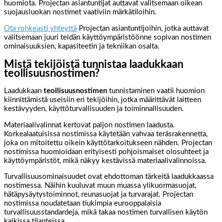
huomiota. Projectan asiantuntijat auttavat valitsemaan oikean
suojausluokan nostimet vaativiin märkätiloihin.
Ota rohkeasti yhteyttä
Projectan asiantuntijoihin, jotka auttavat
valitsemaan juuri teidän käyttöympäristöönne sopivan nostimen
ominaisuuksien, kapasiteetin ja tekniikan osalta.
Mistä tekijöistä tunnistaa laadukkaan
teollisuusnostimen?
Laadukkaan
teollisuusnostimen
tunnistaminen vaatii huomion
kiinnittämistä useisiin eri tekijöihin, jotka määrittävät laitteen
kestävyyden, käyttöturvallisuuden ja toiminnallisuuden.
Materiaalivalinnat kertovat paljon nostimen laadusta.
Korkealaatuisissa nostimissa käytetään vahvaa teräsrakennetta,
joka on mitoitettu oikein käyttötarkoitukseen nähden. Projectan
nostimissa huomioidaan erityisesti pohjoismaiset olosuhteet ja
käyttöympäristöt, mikä näkyy kestävissä materiaalivalinnoissa.
Turvallisuusominaisuudet ovat ehdottoman tärkeitä laadukkaassa
nostimessa. Näihin kuuluvat muun muassa ylikuormasuojat,
hätäpysäytystoiminnot, reunasuojat ja turvarajat. Projectan
nostimissa noudatetaan tiukimpia eurooppalaisia
turvallisuusstandardeja, mikä takaa nostimen turvallisen käytön
kaikissa tilanteissa.