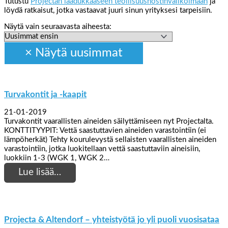
Tutustu
Projectan laadukkaaseen teollisuusnostinvalikoimaan
ja
löydä ratkaisut, jotka vastaavat juuri sinun yrityksesi tarpeisiin.
Näytä vain seuraavasta aiheesta:
Turvakontit ja -kaapit
21-01-2019
Turvakontit vaarallisten aineiden säilyttämiseen nyt Projectalta.
KONTTITYYPIT: Vettä saastuttavien aineiden varastointiin (ei
lämpöherkät) Tehty kourulevystä sellaisten vaarallisten aineiden
varastointiin, jotka luokitellaan vettä saastuttaviin aineisiin,
luokkiin 1-3 (WGK 1, WGK 2…
Lue lisää…
Projecta & Altendorf – yhteistyötä jo yli puoli vuosisataa