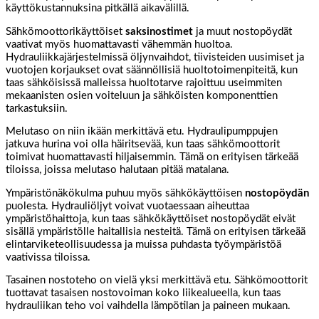
käyttökustannuksina pitkällä aikavälillä.
Sähkömoottorikäyttöiset
saksinostimet
ja muut nostopöydät
vaativat myös huomattavasti vähemmän huoltoa.
Hydrauliikkajärjestelmissä öljynvaihdot, tiivisteiden uusimiset ja
vuotojen korjaukset ovat säännöllisiä huoltotoimenpiteitä, kun
taas sähköisissä malleissa huoltotarve rajoittuu useimmiten
mekaanisten osien voiteluun ja sähköisten komponenttien
tarkastuksiin.
Melutaso on niin ikään merkittävä etu. Hydraulipumppujen
jatkuva hurina voi olla häiritsevää, kun taas sähkömoottorit
toimivat huomattavasti hiljaisemmin. Tämä on erityisen tärkeää
tiloissa, joissa melutaso halutaan pitää matalana.
Ympäristönäkökulma puhuu myös sähkökäyttöisen
nostopöydän
puolesta. Hydrauliöljyt voivat vuotaessaan aiheuttaa
ympäristöhaittoja, kun taas sähkökäyttöiset nostopöydät eivät
sisällä ympäristölle haitallisia nesteitä. Tämä on erityisen tärkeää
elintarviketeollisuudessa ja muissa puhdasta työympäristöä
vaativissa tiloissa.
Tasainen nostoteho on vielä yksi merkittävä etu. Sähkömoottorit
tuottavat tasaisen nostovoiman koko liikealueella, kun taas
hydrauliikan teho voi vaihdella lämpötilan ja paineen mukaan.