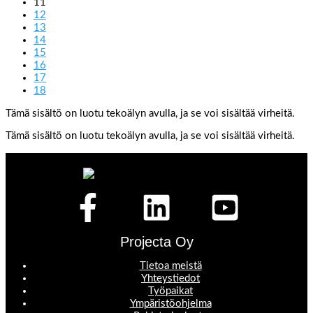
11
12
13
14
15
16
17
18
Tämä sisältö on luotu tekoälyn avulla, ja se voi sisältää virheitä.
Tämä sisältö on luotu tekoälyn avulla, ja se voi sisältää virheitä.
Projecta Oy
Tietoa meistä
Yhteystiedot
Työpaikat
Ympäristöohjelma