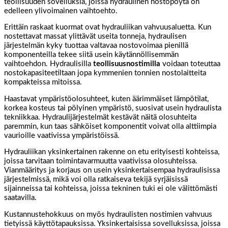
teollisuuden sovelluksia, joissa hydraulinen nostopöytä on
edelleen ylivoimainen vaihtoehto.
Erittäin raskaat kuormat ovat hydrauliikan vahvuusaluetta. Kun
nostettavat massat ylittävät useita tonneja, hydraulisen
järjestelmän kyky tuottaa valtavaa nostovoimaa pienillä
komponenteilla tekee siitä usein käytännöllisemmän
vaihtoehdon. Hydraulisilla
teollisuusnostimilla
voidaan toteuttaa
nostokapasiteetiltaan jopa kymmenien tonnien nostolaitteita
kompakteissa mitoissa.
Haastavat ympäristöolosuhteet, kuten äärimmäiset lämpötilat,
korkea kosteus tai pölyinen ympäristö, suosivat usein hydraulista
tekniikkaa. Hydraulijärjestelmät kestävät näitä olosuhteita
paremmin, kun taas sähköiset komponentit voivat olla alttiimpia
vaurioille vaativissa ympäristöissä.
Hydrauliikan yksinkertainen rakenne on etu erityisesti kohteissa,
joissa tarvitaan toimintavarmuutta vaativissa olosuhteissa.
Vianmääritys ja korjaus on usein yksinkertaisempaa hydraulisissa
järjestelmissä, mikä voi olla ratkaiseva tekijä syrjäisissä
sijainneissa tai kohteissa, joissa tekninen tuki ei ole välittömästi
saatavilla.
Kustannustehokkuus on myös hydraulisten nostimien vahvuus
tietyissä käyttötapauksissa. Yksinkertaisissa sovelluksissa, joissa