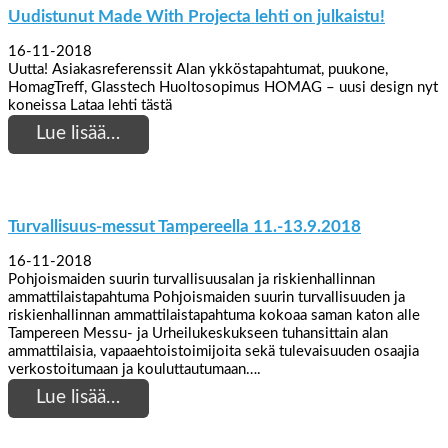
Uudistunut Made With Projecta lehti on julkaistu!
16-11-2018
Uutta! Asiakasreferenssit Alan ykköstapahtumat, puukone,
HomagTreff, Glasstech Huoltosopimus HOMAG – uusi design nyt
koneissa Lataa lehti tästä
Lue lisää…
Turvallisuus-messut Tampereella 11.-13.9.2018
16-11-2018
Pohjoismaiden suurin turvallisuusalan ja riskienhallinnan
ammattilaistapahtuma Pohjoismaiden suurin turvallisuuden ja
riskienhallinnan ammattilaistapahtuma kokoaa saman katon alle
Tampereen Messu- ja Urheilukeskukseen tuhansittain alan
ammattilaisia, vapaaehtoistoimijoita sekä tulevaisuuden osaajia
verkostoitumaan ja kouluttautumaan….
Lue lisää…