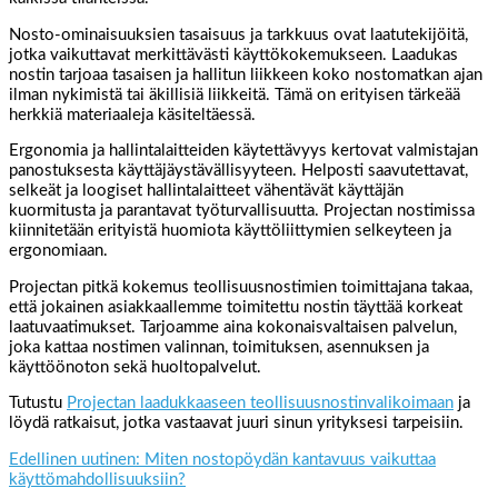
Nosto-ominaisuuksien tasaisuus ja tarkkuus ovat laatutekijöitä,
jotka vaikuttavat merkittävästi käyttökokemukseen. Laadukas
nostin tarjoaa tasaisen ja hallitun liikkeen koko nostomatkan ajan
ilman nykimistä tai äkillisiä liikkeitä. Tämä on erityisen tärkeää
herkkiä materiaaleja käsiteltäessä.
Ergonomia ja hallintalaitteiden käytettävyys kertovat valmistajan
panostuksesta käyttäjäystävällisyyteen. Helposti saavutettavat,
selkeät ja loogiset hallintalaitteet vähentävät käyttäjän
kuormitusta ja parantavat työturvallisuutta. Projectan nostimissa
kiinnitetään erityistä huomiota käyttöliittymien selkeyteen ja
ergonomiaan.
Projectan pitkä kokemus teollisuusnostimien toimittajana takaa,
että jokainen asiakkaallemme toimitettu nostin täyttää korkeat
laatuvaatimukset. Tarjoamme aina kokonaisvaltaisen palvelun,
joka kattaa nostimen valinnan, toimituksen, asennuksen ja
käyttöönoton sekä huoltopalvelut.
Tutustu
Projectan laadukkaaseen teollisuusnostinvalikoimaan
ja
löydä ratkaisut, jotka vastaavat juuri sinun yrityksesi tarpeisiin.
Edellinen uutinen: Miten nostopöydän kantavuus vaikuttaa
käyttömahdollisuuksiin?