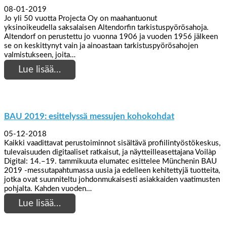
08-01-2019
Jo yli 50 vuotta Projecta Oy on maahantuonut
yksinoikeudella saksalaisen Altendorfin tarkistuspyörösahoja.
Altendorf on perustettu jo vuonna 1906 ja vuoden 1956 jälkeen
se on keskittynyt vain ja ainoastaan tarkistuspyörösahojen
valmistukseen, joita…
Lue lisää…
BAU 2019: esittelyssä messujen kohokohdat
05-12-2018
Kaikki vaadittavat perustoiminnot sisältävä profiilintyöstökeskus,
tulevaisuuden digitaaliset ratkaisut, ja näytteilleasettajana Voilàp
Digital: 14.–19. tammikuuta elumatec esittelee Münchenin BAU
2019 -messutapahtumassa uusia ja edelleen kehitettyjä tuotteita,
jotka ovat suunniteltu johdonmukaisesti asiakkaiden vaatimusten
pohjalta. Kahden vuoden…
Lue lisää…