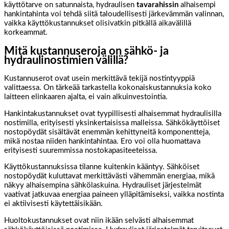
käyttötarve on satunnaista, hydraulisen
tavarahissin
alhaisempi
hankintahinta voi tehdä siitä taloudellisesti järkevämmän valinnan,
vaikka käyttökustannukset olisivatkin pitkällä aikavälillä
korkeammat.
Mitä kustannuseroja on sähkö- ja
hydraulinostimien välillä?
Kustannuserot ovat usein merkittävä tekijä nostintyyppiä
valittaessa. On tärkeää tarkastella kokonaiskustannuksia koko
laitteen elinkaaren ajalta, ei vain alkuinvestointia.
Hankintakustannukset ovat tyypillisesti alhaisemmat hydraulisilla
nostimilla, erityisesti yksinkertaisissa malleissa. Sähkökäyttöiset
nostopöydät sisältävät enemmän kehittyneitä komponentteja,
mikä nostaa niiden hankintahintaa. Ero voi olla huomattava
erityisesti suuremmissa nostokapasiteeteissa.
Käyttökustannuksissa tilanne kuitenkin kääntyy. Sähköiset
nostopöydät kuluttavat merkittävästi vähemmän energiaa, mikä
näkyy alhaisempina sähkölaskuina. Hydrauliset järjestelmät
vaativat jatkuvaa energiaa paineen ylläpitämiseksi, vaikka nostinta
ei aktiivisesti käytettäisikään.
Huoltokustannukset ovat niin ikään selvästi alhaisemmat