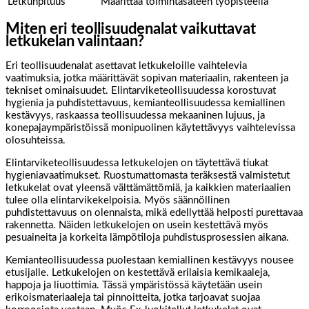
Letkunpituus
Määrittää toimintasäteen työpisteellä
Miten eri teollisuudenalat vaikuttavat
letkukelan valintaan?
Eri teollisuudenalat asettavat letkukeloille vaihtelevia
vaatimuksia, jotka määrittävät sopivan materiaalin, rakenteen ja
tekniset ominaisuudet. Elintarviketeollisuudessa korostuvat
hygienia ja puhdistettavuus, kemianteollisuudessa kemiallinen
kestävyys, raskaassa teollisuudessa mekaaninen lujuus, ja
konepajaympäristöissä monipuolinen käytettävyys vaihtelevissa
olosuhteissa.
Elintarviketeollisuudessa letkukelojen on täytettävä tiukat
hygieniavaatimukset. Ruostumattomasta teräksestä valmistetut
letkukelat ovat yleensä välttämättömiä, ja kaikkien materiaalien
tulee olla elintarvikekelpoisia. Myös säännöllinen
puhdistettavuus on olennaista, mikä edellyttää helposti purettavaa
rakennetta. Näiden letkukelojen on usein kestettävä myös
pesuaineita ja korkeita lämpötiloja puhdistusprosessien aikana.
Kemianteollisuudessa puolestaan kemiallinen kestävyys nousee
etusijalle. Letkukelojen on kestettävä erilaisia kemikaaleja,
happoja ja liuottimia. Tässä ympäristössä käytetään usein
erikoismateriaaleja tai pinnoitteita, jotka tarjoavat suojaa