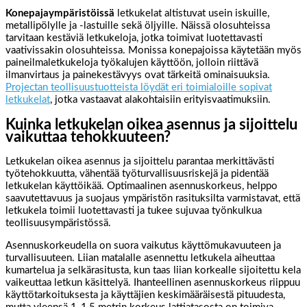
Konepajaympäristöissä
letkukelat altistuvat usein iskuille,
metallipölylle ja -lastuille sekä öljyille. Näissä olosuhteissa
tarvitaan kestäviä letkukeloja, jotka toimivat luotettavasti
vaativissakin olosuhteissa. Monissa konepajoissa käytetään myös
paineilmaletkukeloja työkalujen käyttöön, jolloin riittävä
ilmanvirtaus ja painekestävyys ovat tärkeitä ominaisuuksia.
Projectan teollisuustuotteista löydät eri toimialoille sopivat
letkukelat
, jotka vastaavat alakohtaisiin erityisvaatimuksiin.
Kuinka letkukelan oikea asennus ja sijoittelu
vaikuttaa tehokkuuteen?
Letkukelan oikea asennus ja sijoittelu parantaa merkittävästi
työtehokkuutta, vähentää työturvallisuusriskejä ja pidentää
letkukelan käyttöikää. Optimaalinen asennuskorkeus, helppo
saavutettavuus ja suojaus ympäristön rasituksilta varmistavat, että
letkukela toimii luotettavasti ja tukee sujuvaa työnkulkua
teollisuusympäristössä.
Asennuskorkeudella on suora vaikutus käyttömukavuuteen ja
turvallisuuteen. Liian matalalle asennettu letkukela aiheuttaa
kumartelua ja selkärasitusta, kun taas liian korkealle sijoitettu kela
vaikeuttaa letkun käsittelyä. Ihanteellinen asennuskorkeus riippuu
käyttötarkoituksesta ja käyttäjien keskimääräisestä pituudesta,