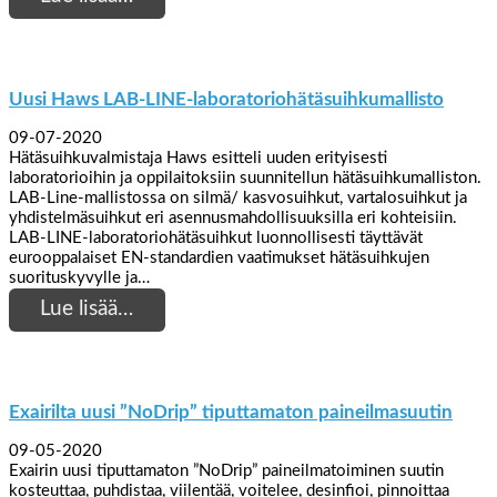
Uusi Haws LAB-LINE-laboratoriohätäsuihkumallisto
09-07-2020
Hätäsuihkuvalmistaja Haws esitteli uuden erityisesti
laboratorioihin ja oppilaitoksiin suunnitellun hätäsuihkumalliston.
LAB-Line-mallistossa on silmä/ kasvosuihkut, vartalosuihkut ja
yhdistelmäsuihkut eri asennusmahdollisuuksilla eri kohteisiin.
LAB-LINE-laboratoriohätäsuihkut luonnollisesti täyttävät
eurooppalaiset EN-standardien vaatimukset hätäsuihkujen
suorituskyvylle ja…
Lue lisää…
Exairilta uusi ”NoDrip” tiputtamaton paineilmasuutin
09-05-2020
Exairin uusi tiputtamaton ”NoDrip” paineilmatoiminen suutin
kosteuttaa, puhdistaa, viilentää, voitelee, desinfioi, pinnoittaa