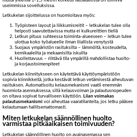
mutta yleensä 1-1,5 metrin korkeus lattiatasosta on toimiva
useimmissa sovelluksissa.
Letkukelan sijoittelussa on huomioitava myös:
Työpisteen layout ja liikkumisreitit – letkukelan tulee olla
helposti saavutettavissa mutta ei kulkureittien tiellä
Letkun pituus suhteessa toiminta-alueeseen – letkun tulee
ulottua koko työalueelle ilman liiallista venytystä
Suojaus ympäristön rasituksilta – lämmöltä, kosteudelta,
kemikaaleilta ja mekaanisilta iskuilta
Huollettavuus – riittävä tila ympärillä mahdollistaa huolto-
ja korjaustoimenpiteet
Letkukelan kiinnitykseen on käytettävä käyttöympäristöön
sopivia kiinnikkeitä, jotka kestävät letkun vetämisestä aiheutuvan
rasituksen. Automatisoitu kelausmekanismi vaatii enemmän
huomiota asennuksessa, sillä kelausvoiman ja palautusnopeuden
on oltava sopivat turvalliseen käyttöön.
Liian voimakas
palautusmekanismi
voi aiheuttaa vaaratilanteita, jos letku pääsee
kelautumaan hallitsemattomasti.
Miten letkukelan säännöllinen huolto
varmistaa pitkäaikaisen toimivuuden?
Letkukelan säännöllinen huolto on avainasemassa sen