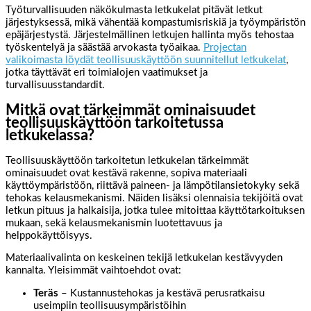
Työturvallisuuden näkökulmasta letkukelat pitävät letkut
järjestyksessä, mikä vähentää kompastumisriskiä ja työympäristön
epäjärjestystä. Järjestelmällinen letkujen hallinta myös tehostaa
työskentelyä ja säästää arvokasta työaikaa.
Projectan
valikoimasta löydät teollisuuskäyttöön suunnitellut letkukelat
,
jotka täyttävät eri toimialojen vaatimukset ja
turvallisuusstandardit.
Mitkä ovat tärkeimmät ominaisuudet
teollisuuskäyttöön tarkoitetussa
letkukelassa?
Teollisuuskäyttöön tarkoitetun letkukelan tärkeimmät
ominaisuudet ovat kestävä rakenne, sopiva materiaali
käyttöympäristöön, riittävä paineen- ja lämpötilansietokyky sekä
tehokas kelausmekanismi. Näiden lisäksi olennaisia tekijöitä ovat
letkun pituus ja halkaisija, jotka tulee mitoittaa käyttötarkoituksen
mukaan, sekä kelausmekanismin luotettavuus ja
helppokäyttöisyys.
Materiaalivalinta on keskeinen tekijä letkukelan kestävyyden
kannalta. Yleisimmät vaihtoehdot ovat:
Teräs
– Kustannustehokas ja kestävä perusratkaisu
useimpiin teollisuusympäristöihin