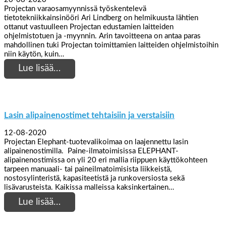
Projectan varaosamyynnissä työskentelevä
tietotekniikkainsinööri Ari Lindberg on helmikuusta lähtien
ottanut vastuulleen Projectan edustamien laitteiden
ohjelmistotuen ja -myynnin. Arin tavoitteena on antaa paras
mahdollinen tuki Projectan toimittamien laitteiden ohjelmistoihin
niin käytön, kuin…
Lue lisää…
Lasin alipainenostimet tehtaisiin ja verstaisiin
12-08-2020
Projectan Elephant-tuotevalikoimaa on laajennettu lasin
alipainenostimilla. Paine-ilmatoimisissa ELEPHANT-
alipainenostimissa on yli 20 eri mallia riippuen käyttökohteen
tarpeen manuaali- tai paineilmatoimisista liikkeistä,
nostosylinteristä, kapasiteetistä ja runkoversiosta sekä
lisävarusteista. Kaikissa malleissa kaksinkertainen…
Lue lisää…