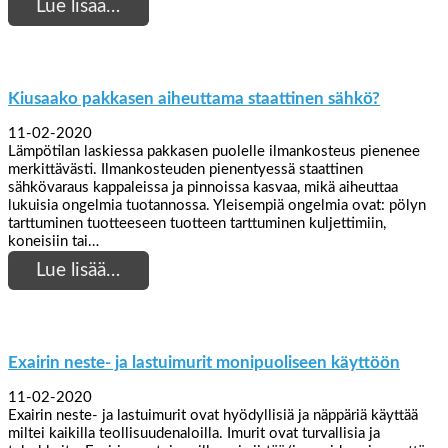
Lue lisää…
Kiusaako pakkasen aiheuttama staattinen sähkö?
11-02-2020
Lämpötilan laskiessa pakkasen puolelle ilmankosteus pienenee
merkittävästi. Ilmankosteuden pienentyessä staattinen
sähkövaraus kappaleissa ja pinnoissa kasvaa, mikä aiheuttaa
lukuisia ongelmia tuotannossa. Yleisempiä ongelmia ovat: pölyn
tarttuminen tuotteeseen tuotteen tarttuminen kuljettimiin,
koneisiin tai…
Lue lisää…
Exairin neste- ja lastuimurit monipuoliseen käyttöön
11-02-2020
Exairin neste- ja lastuimurit ovat hyödyllisiä ja näppäriä käyttää
miltei kaikilla teollisuudenaloilla. Imurit ovat turvallisia ja