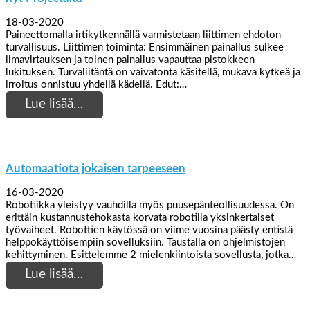
18-03-2020
Paineettomalla irtikytkennällä varmistetaan liittimen ehdoton
turvallisuus. Liittimen toiminta: Ensimmäinen painallus sulkee
ilmavirtauksen ja toinen painallus vapauttaa pistokkeen
lukituksen. Turvaliitäntä on vaivatonta käsitellä, mukava kytkeä ja
irroitus onnistuu yhdellä kädellä. Edut:…
Lue lisää…
Automaatiota jokaisen tarpeeseen
16-03-2020
Robotiikka yleistyy vauhdilla myös puusepänteollisuudessa. On
erittäin kustannustehokasta korvata robotilla yksinkertaiset
työvaiheet. Robottien käytössä on viime vuosina päästy entistä
helppokäyttöisempiin sovelluksiin. Taustalla on ohjelmistojen
kehittyminen. Esittelemme 2 mielenkiintoista sovellusta, jotka…
Lue lisää…