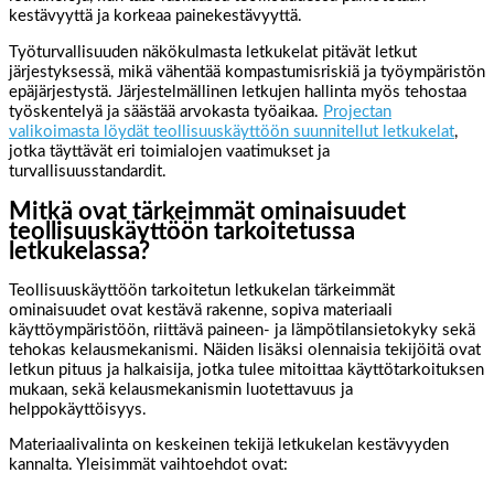
kestävyyttä ja korkeaa painekestävyyttä.
Työturvallisuuden näkökulmasta letkukelat pitävät letkut
järjestyksessä, mikä vähentää kompastumisriskiä ja työympäristön
epäjärjestystä. Järjestelmällinen letkujen hallinta myös tehostaa
työskentelyä ja säästää arvokasta työaikaa.
Projectan
valikoimasta löydät teollisuuskäyttöön suunnitellut letkukelat
,
jotka täyttävät eri toimialojen vaatimukset ja
turvallisuusstandardit.
Mitkä ovat tärkeimmät ominaisuudet
teollisuuskäyttöön tarkoitetussa
letkukelassa?
Teollisuuskäyttöön tarkoitetun letkukelan tärkeimmät
ominaisuudet ovat kestävä rakenne, sopiva materiaali
käyttöympäristöön, riittävä paineen- ja lämpötilansietokyky sekä
tehokas kelausmekanismi. Näiden lisäksi olennaisia tekijöitä ovat
letkun pituus ja halkaisija, jotka tulee mitoittaa käyttötarkoituksen
mukaan, sekä kelausmekanismin luotettavuus ja
helppokäyttöisyys.
Materiaalivalinta on keskeinen tekijä letkukelan kestävyyden
kannalta. Yleisimmät vaihtoehdot ovat: