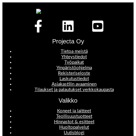
Projecta Oy
Tietoa meistä
Yhteystiedot
Työpaikat
Ympäristöohjelma
Rekisteriseloste
Laskutustiedot
Asiakastilin avaaminen
Tilaukset ja palautukset verkkokaupasta
Valikko
Koneet ja laitteet
Teollisuustuotteet
Hinnastot & esitteet
Huoltopalvelut
Uutisblogi