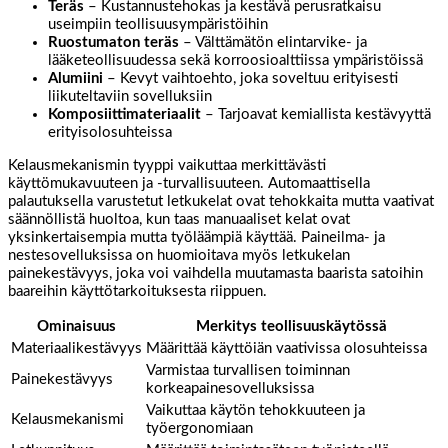
Teräs
– Kustannustehokas ja kestävä perusratkaisu
useimpiin teollisuusympäristöihin
Ruostumaton teräs
– Välttämätön elintarvike- ja
lääketeollisuudessa sekä korroosioalttiissa ympäristöissä
Alumiini
– Kevyt vaihtoehto, joka soveltuu erityisesti
liikuteltaviin sovelluksiin
Komposiittimateriaalit
– Tarjoavat kemiallista kestävyyttä
erityisolosuhteissa
Kelausmekanismin tyyppi vaikuttaa merkittävästi
käyttömukavuuteen ja -turvallisuuteen. Automaattisella
palautuksella varustetut letkukelat ovat tehokkaita mutta vaativat
säännöllistä huoltoa, kun taas manuaaliset kelat ovat
yksinkertaisempia mutta työläämpiä käyttää. Paineilma- ja
nestesovelluksissa on huomioitava myös letkukelan
painekestävyys, joka voi vaihdella muutamasta baarista satoihin
baareihin käyttötarkoituksesta riippuen.
Ominaisuus
Merkitys teollisuuskäytössä
Materiaalikestävyys
Määrittää käyttöiän vaativissa olosuhteissa
Varmistaa turvallisen toiminnan
Painekestävyys
korkeapainesovelluksissa
Vaikuttaa käytön tehokkuuteen ja
Kelausmekanismi
työergonomiaan