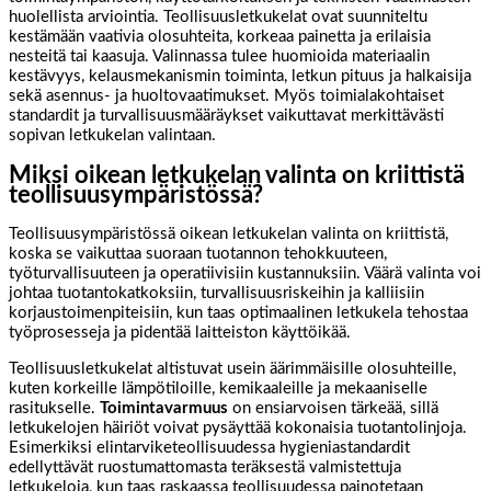
huolellista arviointia. Teollisuusletkukelat ovat suunniteltu
kestämään vaativia olosuhteita, korkeaa painetta ja erilaisia
nesteitä tai kaasuja. Valinnassa tulee huomioida materiaalin
kestävyys, kelausmekanismin toiminta, letkun pituus ja halkaisija
sekä asennus- ja huoltovaatimukset. Myös toimialakohtaiset
standardit ja turvallisuusmääräykset vaikuttavat merkittävästi
sopivan letkukelan valintaan.
Miksi oikean letkukelan valinta on kriittistä
teollisuusympäristössä?
Teollisuusympäristössä oikean letkukelan valinta on kriittistä,
koska se vaikuttaa suoraan tuotannon tehokkuuteen,
työturvallisuuteen ja operatiivisiin kustannuksiin. Väärä valinta voi
johtaa tuotantokatkoksiin, turvallisuusriskeihin ja kalliisiin
korjaustoimenpiteisiin, kun taas optimaalinen letkukela tehostaa
työprosesseja ja pidentää laitteiston käyttöikää.
Teollisuusletkukelat altistuvat usein äärimmäisille olosuhteille,
kuten korkeille lämpötiloille, kemikaaleille ja mekaaniselle
rasitukselle.
Toimintavarmuus
on ensiarvoisen tärkeää, sillä
letkukelojen häiriöt voivat pysäyttää kokonaisia tuotantolinjoja.
Esimerkiksi elintarviketeollisuudessa hygieniastandardit
edellyttävät ruostumattomasta teräksestä valmistettuja
letkukeloja, kun taas raskaassa teollisuudessa painotetaan