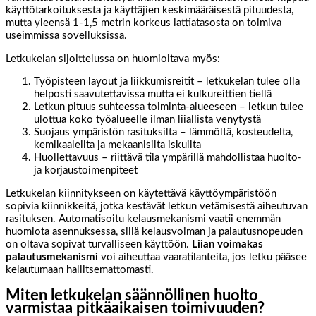
käyttötarkoituksesta ja käyttäjien keskimääräisestä pituudesta,
mutta yleensä 1-1,5 metrin korkeus lattiatasosta on toimiva
useimmissa sovelluksissa.
Letkukelan sijoittelussa on huomioitava myös:
Työpisteen layout ja liikkumisreitit – letkukelan tulee olla
helposti saavutettavissa mutta ei kulkureittien tiellä
Letkun pituus suhteessa toiminta-alueeseen – letkun tulee
ulottua koko työalueelle ilman liiallista venytystä
Suojaus ympäristön rasituksilta – lämmöltä, kosteudelta,
kemikaaleilta ja mekaanisilta iskuilta
Huollettavuus – riittävä tila ympärillä mahdollistaa huolto-
ja korjaustoimenpiteet
Letkukelan kiinnitykseen on käytettävä käyttöympäristöön
sopivia kiinnikkeitä, jotka kestävät letkun vetämisestä aiheutuvan
rasituksen. Automatisoitu kelausmekanismi vaatii enemmän
huomiota asennuksessa, sillä kelausvoiman ja palautusnopeuden
on oltava sopivat turvalliseen käyttöön.
Liian voimakas
palautusmekanismi
voi aiheuttaa vaaratilanteita, jos letku pääsee
kelautumaan hallitsemattomasti.
Miten letkukelan säännöllinen huolto
varmistaa pitkäaikaisen toimivuuden?