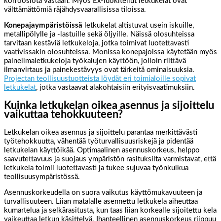
korroosiota vastaan. Myös Ex-luokitellut letkukelat ovat
välttämättömiä räjähdysvaarallisissa tiloissa.
Konepajaympäristöissä
letkukelat altistuvat usein iskuille,
metallipölylle ja -lastuille sekä öljyille. Näissä olosuhteissa
tarvitaan kestäviä letkukeloja, jotka toimivat luotettavasti
vaativissakin olosuhteissa. Monissa konepajoissa käytetään myös
paineilmaletkukeloja työkalujen käyttöön, jolloin riittävä
ilmanvirtaus ja painekestävyys ovat tärkeitä ominaisuuksia.
Projectan teollisuustuotteista löydät eri toimialoille sopivat
letkukelat
, jotka vastaavat alakohtaisiin erityisvaatimuksiin.
Kuinka letkukelan oikea asennus ja sijoittelu
vaikuttaa tehokkuuteen?
Letkukelan oikea asennus ja sijoittelu parantaa merkittävästi
työtehokkuutta, vähentää työturvallisuusriskejä ja pidentää
letkukelan käyttöikää. Optimaalinen asennuskorkeus, helppo
saavutettavuus ja suojaus ympäristön rasituksilta varmistavat, että
letkukela toimii luotettavasti ja tukee sujuvaa työnkulkua
teollisuusympäristössä.
Asennuskorkeudella on suora vaikutus käyttömukavuuteen ja
turvallisuuteen. Liian matalalle asennettu letkukela aiheuttaa
kumartelua ja selkärasitusta, kun taas liian korkealle sijoitettu kela
vaikeuttaa letkun käsittelyä. Ihanteellinen asennuskorkeus riippuu