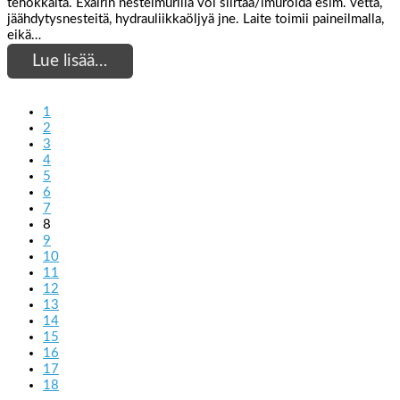
tehokkaita. Exairin nesteimurilla voi siirtää/imuroida esim. vettä,
jäähdytysnesteitä, hydrauliikkaöljyä jne. Laite toimii paineilmalla,
eikä…
Lue lisää…
1
2
3
4
5
6
7
8
9
10
11
12
13
14
15
16
17
18