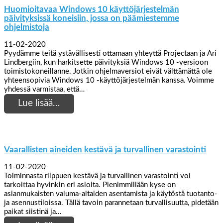
Huomioitavaa Windows 10 käyttöjärjestelmän
päivityksissä koneisiin, jossa on päämiestemme
ohjelmistoja
11-02-2020
Pyydämme teitä ystävällisesti ottamaan yhteyttä Projectaan ja Ari
Lindbergiin, kun harkitsette päivityksiä Windows 10 -versioon
toimistokoneillanne. Jotkin ohjelmaversiot eivät välttämättä ole
yhteensopivia Windows 10 -käyttöjärjestelmän kanssa. Voimme
yhdessä varmistaa, että…
Lue lisää…
Vaarallisten aineiden kestävä ja turvallinen varastointi
11-02-2020
Toiminnasta riippuen kestävä ja turvallinen varastointi voi
tarkoittaa hyvinkin eri asioita. Pienimmillään kyse on
asianmukaisten valuma-altaiden asentamista ja käytöstä tuotanto-
ja asennustiloissa. Tällä tavoin parannetaan turvallisuutta, pidetään
paikat siistinä ja…