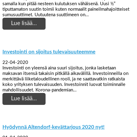
samalla kun pitää nesteen kulutuksen vähäisenä. Uusi ½”
tiputtamaton suutin toimii kuten normaalit paineilmahajoitteiset
sumusuuttimet. Uutuutena suuttimeen on…
Lue lisää…
Investointi on sijoitus tulevaisuuteemme
22-04-2020
Investointi on yleensä aina suuri sijoitus, jonka lasketaan
maksavan itsensä takaisin pitkällä aikavälillä. Investoinneilla on
merkittävä liiketaloudellinen rooli, ja ne saattavatkin ratkaista
koko yrityksen tulevaisuuden. Investoinnit luovat toiminnalle
mahdollisuudet. Korona-pandemian…
Lue lisää…
Hyödynnä Altendorf-kevättarjous 2020 nyt!