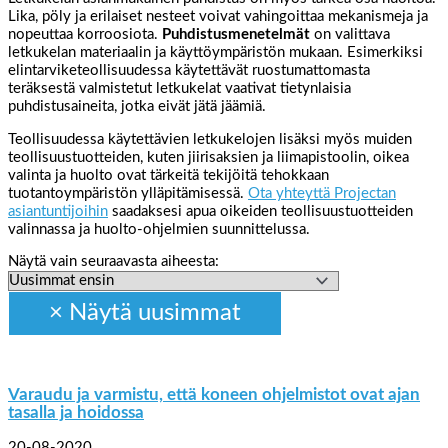
Lika, pöly ja erilaiset nesteet voivat vahingoittaa mekanismeja ja
nopeuttaa korroosiota.
Puhdistusmenetelmät
on valittava
letkukelan materiaalin ja käyttöympäristön mukaan. Esimerkiksi
elintarviketeollisuudessa käytettävät ruostumattomasta
teräksestä valmistetut letkukelat vaativat tietynlaisia
puhdistusaineita, jotka eivät jätä jäämiä.
Teollisuudessa käytettävien letkukelojen lisäksi myös muiden
teollisuustuotteiden, kuten jiirisaksien ja liimapistoolin, oikea
valinta ja huolto ovat tärkeitä tekijöitä tehokkaan
tuotantoympäristön ylläpitämisessä.
Ota yhteyttä Projectan
asiantuntijoihin
saadaksesi apua oikeiden teollisuustuotteiden
valinnassa ja huolto-ohjelmien suunnittelussa.
Näytä vain seuraavasta aiheesta:
Varaudu ja varmistu, että koneen ohjelmistot ovat ajan
tasalla ja hoidossa
20-08-2020