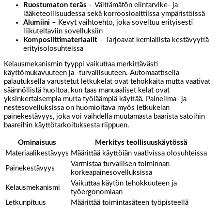
Ruostumaton teräs
– Välttämätön elintarvike- ja
lääketeollisuudessa sekä korroosioalttiissa ympäristöissä
Alumiini
– Kevyt vaihtoehto, joka soveltuu erityisesti
liikuteltaviin sovelluksiin
Komposiittimateriaalit
– Tarjoavat kemiallista kestävyyttä
erityisolosuhteissa
Kelausmekanismin tyyppi vaikuttaa merkittävästi
käyttömukavuuteen ja -turvallisuuteen. Automaattisella
palautuksella varustetut letkukelat ovat tehokkaita mutta vaativat
säännöllistä huoltoa, kun taas manuaaliset kelat ovat
yksinkertaisempia mutta työläämpiä käyttää. Paineilma- ja
nestesovelluksissa on huomioitava myös letkukelan
painekestävyys, joka voi vaihdella muutamasta baarista satoihin
baareihin käyttötarkoituksesta riippuen.
Ominaisuus
Merkitys teollisuuskäytössä
Materiaalikestävyys
Määrittää käyttöiän vaativissa olosuhteissa
Varmistaa turvallisen toiminnan
Painekestävyys
korkeapainesovelluksissa
Vaikuttaa käytön tehokkuuteen ja
Kelausmekanismi
työergonomiaan
Letkunpituus
Määrittää toimintasäteen työpisteellä