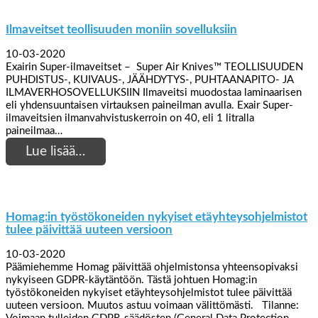
Ilmaveitset teollisuuden moniin sovelluksiin
10-03-2020
Exairin Super-ilmaveitset – Super Air Knives™ TEOLLISUUDEN
PUHDISTUS-, KUIVAUS-, JÄÄHDYTYS-, PUHTAANAPITO- JA
ILMAVERHOSOVELLUKSIIN Ilmaveitsi muodostaa laminaarisen
eli yhdensuuntaisen virtauksen paineilman avulla. Exair Super-
ilmaveitsien ilmanvahvistuskerroin on 40, eli 1 litralla
paineilmaa…
Lue lisää…
Homag:in työstökoneiden nykyiset etäyhteysohjelmistot
tulee päivittää uuteen versioon
10-03-2020
Päämiehemme Homag päivittää ohjelmistonsa yhteensopivaksi
nykyiseen GDPR-käytäntöön. Tästä johtuen Homag:in
työstökoneiden nykyiset etäyhteysohjelmistot tulee päivittää
uuteen versioon. Muutos astuu voimaan välittömästi. Tilanne: