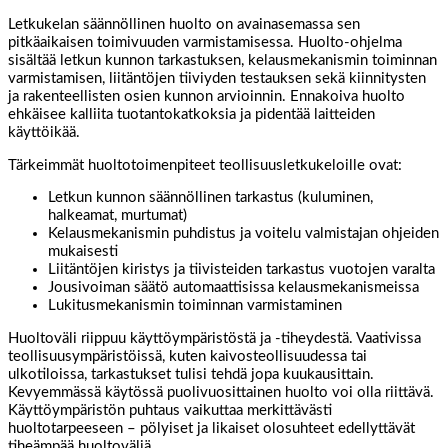
Letkukelan säännöllinen huolto on avainasemassa sen
pitkäaikaisen toimivuuden varmistamisessa. Huolto-ohjelma
sisältää letkun kunnon tarkastuksen, kelausmekanismin toiminnan
varmistamisen, liitäntöjen tiiviyden testauksen sekä kiinnitysten
ja rakenteellisten osien kunnon arvioinnin. Ennakoiva huolto
ehkäisee kalliita tuotantokatkoksia ja pidentää laitteiden
käyttöikää.
Tärkeimmät huoltotoimenpiteet teollisuusletkukeloille ovat:
Letkun kunnon säännöllinen tarkastus (kuluminen,
halkeamat, murtumat)
Kelausmekanismin puhdistus ja voitelu valmistajan ohjeiden
mukaisesti
Liitäntöjen kiristys ja tiivisteiden tarkastus vuotojen varalta
Jousivoiman säätö automaattisissa kelausmekanismeissa
Lukitusmekanismin toiminnan varmistaminen
Huoltoväli riippuu käyttöympäristöstä ja -tiheydestä. Vaativissa
teollisuusympäristöissä, kuten kaivosteollisuudessa tai
ulkotiloissa, tarkastukset tulisi tehdä jopa kuukausittain.
Kevyemmässä käytössä puolivuosittainen huolto voi olla riittävä.
Käyttöympäristön puhtaus vaikuttaa merkittävästi
huoltotarpeeseen – pölyiset ja likaiset olosuhteet edellyttävät
tiheämpää huoltoväliä.