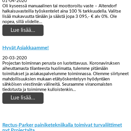
01-04-2020
Oli kyseessä manuaalinen tai moottoroitu vaste – Altendorf
halkaisuvasteilla työskentelet aina 100 % tarkkuudella. Valitse
lisää mukavuutta tänään ja säästä jopa 3 095,- € alv 0%. Ole
nopea, sillä viidelle…
Lue lisää…
Hyvät Asiakkaamme!
20-03-2020
Projectan toiminnan perusta on luotettavuus. Koronaviruksen
aiheuttamasta tilanteesta huolimatta, tulemme pitämään
toimitukset ja asiakaspalvelumme toiminnassa. Olemme siirtyneet
mahdollisuuksien mukaan etätyöskentelyyn hyödyntäen
sähköisen viestinnän välineitä. Seuraamme viranomaisten
tiedotusta ja toimimme kulloistenkin…
Lue lisää…
Rectus-Parker painiketekniikalla toimivat turvaliittimet
nyt Projectalta