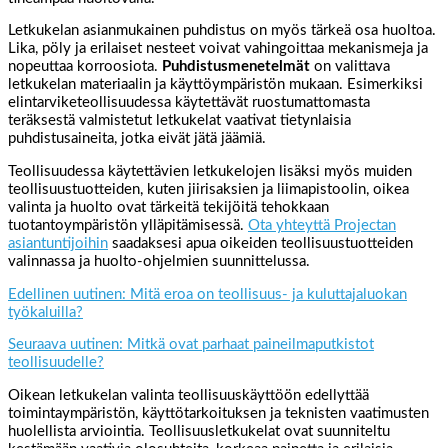
Letkukelan asianmukainen puhdistus on myös tärkeä osa huoltoa.
Lika, pöly ja erilaiset nesteet voivat vahingoittaa mekanismeja ja
nopeuttaa korroosiota.
Puhdistusmenetelmät
on valittava
letkukelan materiaalin ja käyttöympäristön mukaan. Esimerkiksi
elintarviketeollisuudessa käytettävät ruostumattomasta
teräksestä valmistetut letkukelat vaativat tietynlaisia
puhdistusaineita, jotka eivät jätä jäämiä.
Teollisuudessa käytettävien letkukelojen lisäksi myös muiden
teollisuustuotteiden, kuten jiirisaksien ja liimapistoolin, oikea
valinta ja huolto ovat tärkeitä tekijöitä tehokkaan
tuotantoympäristön ylläpitämisessä.
Ota yhteyttä Projectan
asiantuntijoihin
saadaksesi apua oikeiden teollisuustuotteiden
valinnassa ja huolto-ohjelmien suunnittelussa.
Edellinen uutinen: Mitä eroa on teollisuus- ja kuluttajaluokan
työkaluilla?
Seuraava uutinen: Mitkä ovat parhaat paineilmaputkistot
teollisuudelle?
Oikean letkukelan valinta teollisuuskäyttöön edellyttää
toimintaympäristön, käyttötarkoituksen ja teknisten vaatimusten
huolellista arviointia. Teollisuusletkukelat ovat suunniteltu