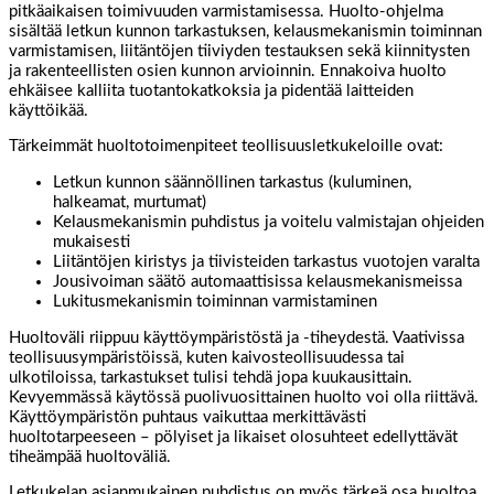
pitkäaikaisen toimivuuden varmistamisessa. Huolto-ohjelma
sisältää letkun kunnon tarkastuksen, kelausmekanismin toiminnan
varmistamisen, liitäntöjen tiiviyden testauksen sekä kiinnitysten
ja rakenteellisten osien kunnon arvioinnin. Ennakoiva huolto
ehkäisee kalliita tuotantokatkoksia ja pidentää laitteiden
käyttöikää.
Tärkeimmät huoltotoimenpiteet teollisuusletkukeloille ovat:
Letkun kunnon säännöllinen tarkastus (kuluminen,
halkeamat, murtumat)
Kelausmekanismin puhdistus ja voitelu valmistajan ohjeiden
mukaisesti
Liitäntöjen kiristys ja tiivisteiden tarkastus vuotojen varalta
Jousivoiman säätö automaattisissa kelausmekanismeissa
Lukitusmekanismin toiminnan varmistaminen
Huoltoväli riippuu käyttöympäristöstä ja -tiheydestä. Vaativissa
teollisuusympäristöissä, kuten kaivosteollisuudessa tai
ulkotiloissa, tarkastukset tulisi tehdä jopa kuukausittain.
Kevyemmässä käytössä puolivuosittainen huolto voi olla riittävä.
Käyttöympäristön puhtaus vaikuttaa merkittävästi
huoltotarpeeseen – pölyiset ja likaiset olosuhteet edellyttävät
tiheämpää huoltoväliä.
Letkukelan asianmukainen puhdistus on myös tärkeä osa huoltoa.