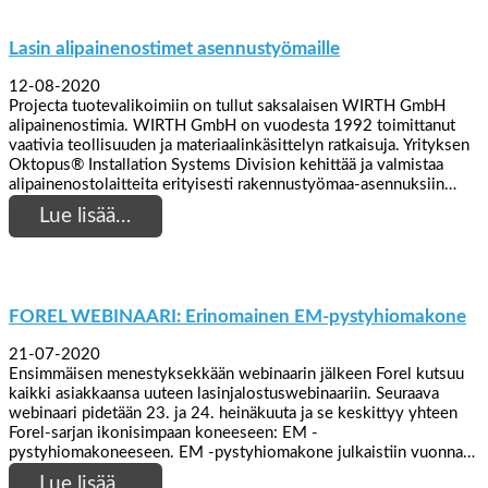
Lasin alipainenostimet asennustyömaille
12-08-2020
Projecta tuotevalikoimiin on tullut saksalaisen WIRTH GmbH
alipainenostimia. WIRTH GmbH on vuodesta 1992 toimittanut
vaativia teollisuuden ja materiaalinkäsittelyn ratkaisuja. Yrityksen
Oktopus® Installation Systems Division kehittää ja valmistaa
alipainenostolaitteita erityisesti rakennustyömaa-asennuksiin…
Lue lisää…
FOREL WEBINAARI: Erinomainen EM-pystyhiomakone
21-07-2020
Ensimmäisen menestyksekkään webinaarin jälkeen Forel kutsuu
kaikki asiakkaansa uuteen lasinjalostuswebinaariin. Seuraava
webinaari pidetään 23. ja 24. heinäkuuta ja se keskittyy yhteen
Forel-sarjan ikonisimpaan koneeseen: EM -
pystyhiomakoneeseen. EM -pystyhiomakone julkaistiin vuonna…
Lue lisää…