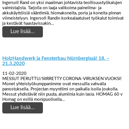
Ingersoll Rand on yksi maailman johtavista teollisuustyökalujen
valmistajista. Tarjolla on laaja valikoima paineilma- ja
akkukäyttöisiä vääntimiä, hiomakoneita, poria ja koneita pinnan
viimeistelyyn. Ingersoll Randin korkealaatuiset työkalut toimivat
ja kestävät haastavissakin…
Lue lisää…
HolzHandwerk ja Fensterbau Nürnbergissä! 18. –
21.3.2020
11-02-2020
MESSUT PERUTTU/SIIRRETTY CORONA-VIRUKSEN VUOKSI!
Monet yhteistyökumppanimme ovat messuilla vahvalla
panostuksella. Projectan myyntiimi on paikalla isolla joukolla.
Messut yhdistävät niin puuta, alumiinia kuin lasia. HOMAG 60 v
Homag on esillä monipuolisella…
Lue lisää…