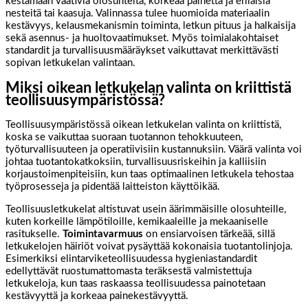
kestämään vaativia olosuhteita, korkeaa painetta ja erilaisia
nesteitä tai kaasuja. Valinnassa tulee huomioida materiaalin
kestävyys, kelausmekanismin toiminta, letkun pituus ja halkaisija
sekä asennus- ja huoltovaatimukset. Myös toimialakohtaiset
standardit ja turvallisuusmääräykset vaikuttavat merkittävästi
sopivan letkukelan valintaan.
Miksi oikean letkukelan valinta on kriittistä
teollisuusympäristössä?
Teollisuusympäristössä oikean letkukelan valinta on kriittistä,
koska se vaikuttaa suoraan tuotannon tehokkuuteen,
työturvallisuuteen ja operatiivisiin kustannuksiin. Väärä valinta voi
johtaa tuotantokatkoksiin, turvallisuusriskeihin ja kalliisiin
korjaustoimenpiteisiin, kun taas optimaalinen letkukela tehostaa
työprosesseja ja pidentää laitteiston käyttöikää.
Teollisuusletkukelat altistuvat usein äärimmäisille olosuhteille,
kuten korkeille lämpötiloille, kemikaaleille ja mekaaniselle
rasitukselle.
Toimintavarmuus
on ensiarvoisen tärkeää, sillä
letkukelojen häiriöt voivat pysäyttää kokonaisia tuotantolinjoja.
Esimerkiksi elintarviketeollisuudessa hygieniastandardit
edellyttävät ruostumattomasta teräksestä valmistettuja
letkukeloja, kun taas raskaassa teollisuudessa painotetaan
kestävyyttä ja korkeaa painekestävyyttä.