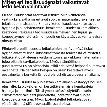
Miten eri teollisuudenalat vaikuttavat
letkukelan valintaan?
Eri teollisuudenalat asettavat letkukeloille vaihtelevia
vaatimuksia, jotka määrittävät sopivan materiaalin, rakenteen ja
tekniset ominaisuudet. Elintarviketeollisuudessa korostuvat
hygienia ja puhdistettavuus, kemianteollisuudessa kemiallinen
kestävyys, raskaassa teollisuudessa mekaaninen lujuus, ja
konepajaympäristöissä monipuolinen käytettävyys vaihtelevissa
olosuhteissa.
Elintarviketeollisuudessa letkukelojen on täytettävä tiukat
hygieniavaatimukset. Ruostumattomasta teräksestä valmistetut
letkukelat ovat yleensä välttämättömiä, ja kaikkien materiaalien
tulee olla elintarvikekelpoisia. Myös säännöllinen
puhdistettavuus on olennaista, mikä edellyttää helposti purettavaa
rakennetta. Näiden letkukelojen on usein kestettävä myös
pesuaineita ja korkeita lämpötiloja puhdistusprosessien aikana.
Kemianteollisuudessa puolestaan kemiallinen kestävyys nousee
etusijalle. Letkukelojen on kestettävä erilaisia kemikaaleja,
happoja ja liuottimia. Tässä ympäristössä käytetään usein
erikoismateriaaleja tai pinnoitteita, jotka tarjoavat suojaa
korroosiota vastaan. Myös Ex-luokitellut letkukelat ovat
välttämättömiä räjähdysvaarallisissa tiloissa.