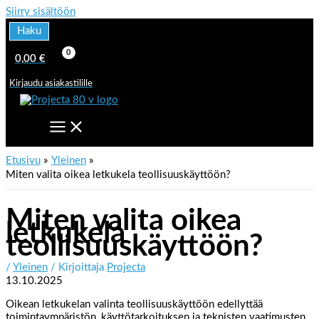
Siirry sisältöön
Haku
0,00
€
Kirjaudu asiakastilille
Etusivu
Yleinen
Miten valita oikea letkukela teollisuuskäyttöön?
Miten valita oikea
letkukela
teollisuuskäyttöön?
/
Yleinen
/ Kirjoittaja
Projecta
13.10.2025
Oikean letkukelan valinta teollisuuskäyttöön edellyttää
toimintaympäristön, käyttötarkoituksen ja teknisten vaatimusten