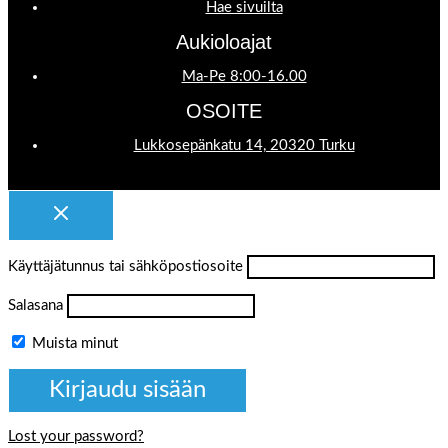
Hae sivuilta
Aukioloajat
Ma-Pe 8:00-16.00
OSOITE
Lukkosepänkatu 14, 20320 Turku
Käyttäjätunnus tai sähköpostiosoite
Salasana
Muista minut
Lost your password?