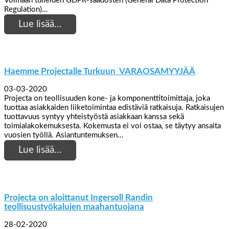
Voimaan tulleiden GDPR-säädösten (General Data Protection
Regulation)…
Lue lisää…
Haemme Projectalle Turkuun VARAOSAMYYJÄÄ
03-03-2020
Projecta on teollisuuden kone- ja komponenttitoimittaja, joka
tuottaa asiakkaiden liiketoimintaa edistäviä ratkaisuja. Ratkaisujen
tuottavuus syntyy yhteistyöstä asiakkaan kanssa sekä
toimialakokemuksesta. Kokemusta ei voi ostaa, se täytyy ansaita
vuosien työllä. Asiantuntemuksen…
Lue lisää…
Projecta on aloittanut Ingersoll Randin
teollisuustyökalujen maahantuojana
28-02-2020