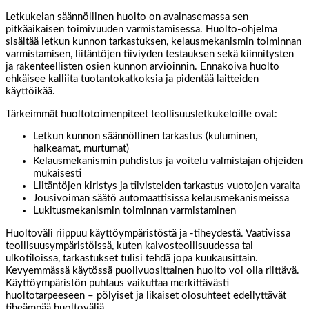
Letkukelan säännöllinen huolto on avainasemassa sen
pitkäaikaisen toimivuuden varmistamisessa. Huolto-ohjelma
sisältää letkun kunnon tarkastuksen, kelausmekanismin toiminnan
varmistamisen, liitäntöjen tiiviyden testauksen sekä kiinnitysten
ja rakenteellisten osien kunnon arvioinnin. Ennakoiva huolto
ehkäisee kalliita tuotantokatkoksia ja pidentää laitteiden
käyttöikää.
Tärkeimmät huoltotoimenpiteet teollisuusletkukeloille ovat:
Letkun kunnon säännöllinen tarkastus (kuluminen,
halkeamat, murtumat)
Kelausmekanismin puhdistus ja voitelu valmistajan ohjeiden
mukaisesti
Liitäntöjen kiristys ja tiivisteiden tarkastus vuotojen varalta
Jousivoiman säätö automaattisissa kelausmekanismeissa
Lukitusmekanismin toiminnan varmistaminen
Huoltoväli riippuu käyttöympäristöstä ja -tiheydestä. Vaativissa
teollisuusympäristöissä, kuten kaivosteollisuudessa tai
ulkotiloissa, tarkastukset tulisi tehdä jopa kuukausittain.
Kevyemmässä käytössä puolivuosittainen huolto voi olla riittävä.
Käyttöympäristön puhtaus vaikuttaa merkittävästi
huoltotarpeeseen – pölyiset ja likaiset olosuhteet edellyttävät
tiheämpää huoltoväliä.