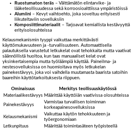
Ruostumaton teräs
– Välttämätön elintarvike- ja
lääketeollisuudessa sekä korroosioalttiissa ympäristöissä
Alumiini
– Kevyt vaihtoehto, joka soveltuu erityisesti
liikuteltaviin sovelluksiin
Komposiittimateriaalit
– Tarjoavat kemiallista kestävyyttä
erityisolosuhteissa
Kelausmekanismin tyyppi vaikuttaa merkittävästi
käyttömukavuuteen ja -turvallisuuteen. Automaattisella
palautuksella varustetut letkukelat ovat tehokkaita mutta vaativat
säännöllistä huoltoa, kun taas manuaaliset kelat ovat
yksinkertaisempia mutta työläämpiä käyttää. Paineilma- ja
nestesovelluksissa on huomioitava myös letkukelan
painekestävyys, joka voi vaihdella muutamasta baarista satoihin
baareihin käyttötarkoituksesta riippuen.
Ominaisuus
Merkitys teollisuuskäytössä
Materiaalikestävyys
Määrittää käyttöiän vaativissa olosuhteissa
Varmistaa turvallisen toiminnan
Painekestävyys
korkeapainesovelluksissa
Vaikuttaa käytön tehokkuuteen ja
Kelausmekanismi
työergonomiaan
Letkunpituus
Määrittää toimintasäteen työpisteellä