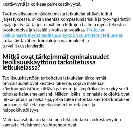
kestävyyttä ja korkeaa painekestävyyttä.
Työturvallisuuden näkökulmasta letkukelat pitävät letkut
järjestyksessä, mikä vähentää kompastumisriskiä ja työympäristön
epäjärjestystä. Järjestelmällinen letkujen hallinta myös tehostaa
työskentelyä ja säästää arvokasta työaikaa.
Projectan
valikoimasta löydät teollisuuskäyttöön suunnitellut letkukelat
,
jotka täyttävät eri toimialojen vaatimukset ja
turvallisuusstandardit.
Mitkä ovat tärkeimmät ominaisuudet
teollisuuskäyttöön tarkoitetussa
letkukelassa?
Teollisuuskäyttöön tarkoitetun letkukelan tärkeimmät
ominaisuudet ovat kestävä rakenne, sopiva materiaali
käyttöympäristöön, riittävä paineen- ja lämpötilansietokyky sekä
tehokas kelausmekanismi. Näiden lisäksi olennaisia tekijöitä ovat
letkun pituus ja halkaisija, jotka tulee mitoittaa käyttötarkoituksen
mukaan, sekä kelausmekanismin luotettavuus ja
helppokäyttöisyys.
Materiaalivalinta on keskeinen tekijä letkukelan kestävyyden
kannalta. Yleisimmät vaihtoehdot ovat: