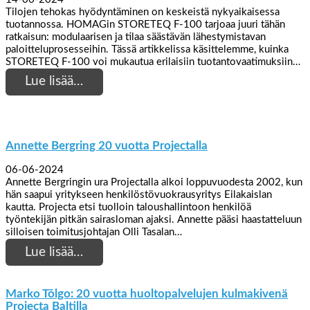
Tilojen tehokas hyödyntäminen on keskeistä nykyaikaisessa
tuotannossa. HOMAGin STORETEQ F-100 tarjoaa juuri tähän
ratkaisun: modulaarisen ja tilaa säästävän lähestymistavan
paloitteluprosesseihin. Tässä artikkelissa käsittelemme, kuinka
STORETEQ F-100 voi mukautua erilaisiin tuotantovaatimuksiin…
Lue lisää…
Annette Bergring 20 vuotta Projectalla
06-06-2024
Annette Bergringin ura Projectalla alkoi loppuvuodesta 2002, kun
hän saapui yritykseen henkilöstövuokrausyritys Eilakaislan
kautta. Projecta etsi tuolloin taloushallintoon henkilöä
työntekijän pitkän sairasloman ajaksi. Annette pääsi haastatteluun
silloisen toimitusjohtajan Olli Tasalan…
Lue lisää…
Marko Tõlgo: 20 vuotta huoltopalvelujen kulmakivenä
Projecta Baltilla