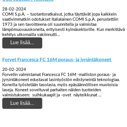
28-02-2024
COMI S.p.A. – tuotantoratkaisut, jotka täyttävät jopa kaikkein
vaativimmatkin odotukset Italialainen COMI S.p.A. perustettiin
1973 ja sen tavoitteena oli suunnitella ja valmistaa
lämpömuovauskoneita, erityisesti kylmäsektorille. Kun merkittävä
kehitys ulkomailla vakiinnutti…
Lue lisää…
Forvet Francesca FC 16M poraus- ja jyrsintäkoneet
20-02-2024
Forvetin valmistamat Francesca FC 16M -malliston poraus- ja
jyrsintäkoneet edustavat lasintyöstön edistyneintä teknologiaa.
Koneilla työstetään tasolasia, myös epäsäännöllisen muotoisia
laseja. Koneet soveltuvat parhaiten näiden tuotteiden
valmistukseen: suihkukaapit ja -ovet näyteikkunat …
Lue lisää…