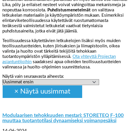
Lika, pöly ja erilaiset nesteet voivat vahingoittaa mekanismeja ja
nopeuttaa korroosiota.
Puhdistusmenetelmät
on valittava
letkukelan materiaalin ja käyttöympäristön mukaan. Esimerkiksi
elintarviketeollisuudessa käytettävät ruostumattomasta
teräksestä valmistetut letkukelat vaativat tietynlaisia
puhdistusaineita, jotka eivät jätä jäämiä.
Teollisuudessa käytettävien letkukelojen lisäksi myös muiden
teollisuustuotteiden, kuten jiirisaksien ja liimapistoolin, oikea
valinta ja huolto ovat tärkeitä tekijöitä tehokkaan
tuotantoympäristön ylläpitämisessä.
Ota yhteyttä Projectan
asiantuntijoihin
saadaksesi apua oikeiden teollisuustuotteiden
valinnassa ja huolto-ohjelmien suunnittelussa.
Näytä vain seuraavasta aiheesta:
Modulaarisen tehokkuuden mestari: STORETEQ F-100
muuttaa tuotantotilasi dynaamiseksi voimanpesäksi
14-06-2024