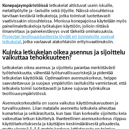
Konepajaympäristöissä
letkukelat altistuvat usein iskuille,
metallipölylle ja -lastuille sekä öljyille. Näissä olosuhteissa
tarvitaan kestäviä letkukeloja, jotka toimivat luotettavasti
vaativissakin olosuhteissa. Monissa konepajoissa käytetään myös
paineilmaletkukeloja työkalujen käyttöön, jolloin riittävä
ilmanvirtaus ja painekestävyys ovat tärkeitä ominaisuuksia.
Projectan teollisuustuotteista löydät eri toimialoille sopivat
letkukelat
, jotka vastaavat alakohtaisiin erityisvaatimuksiin.
Kuinka letkukelan oikea asennus ja sijoittelu
vaikuttaa tehokkuuteen?
Letkukelan oikea asennus ja sijoittelu parantaa merkittävästi
työtehokkuutta, vähentää työturvallisuusriskejä ja pidentää
letkukelan käyttöikää. Optimaalinen asennuskorkeus, helppo
saavutettavuus ja suojaus ympäristön rasituksilta varmistavat, että
letkukela toimii luotettavasti ja tukee sujuvaa työnkulkua
teollisuusympäristössä.
Asennuskorkeudella on suora vaikutus käyttömukavuuteen ja
turvallisuuteen. Liian matalalle asennettu letkukela aiheuttaa
kumartelua ja selkärasitusta, kun taas liian korkealle sijoitettu kela
vaikeuttaa letkun käsittelyä. Ihanteellinen asennuskorkeus riippuu
käyttötarkoituksesta ja käyttäjien keskimääräisestä pituudesta,