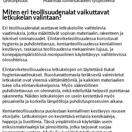
Letkunpituus
Määrittää toimintasäteen työpisteellä
Miten eri teollisuudenalat vaikuttavat
letkukelan valintaan?
Eri teollisuudenalat asettavat letkukeloille vaihtelevia
vaatimuksia, jotka määrittävät sopivan materiaalin, rakenteen ja
tekniset ominaisuudet. Elintarviketeollisuudessa korostuvat
hygienia ja puhdistettavuus, kemianteollisuudessa kemiallinen
kestävyys, raskaassa teollisuudessa mekaaninen lujuus, ja
konepajaympäristöissä monipuolinen käytettävyys vaihtelevissa
olosuhteissa.
Elintarviketeollisuudessa letkukelojen on täytettävä tiukat
hygieniavaatimukset. Ruostumattomasta teräksestä valmistetut
letkukelat ovat yleensä välttämättömiä, ja kaikkien materiaalien
tulee olla elintarvikekelpoisia. Myös säännöllinen
puhdistettavuus on olennaista, mikä edellyttää helposti purettavaa
rakennetta. Näiden letkukelojen on usein kestettävä myös
pesuaineita ja korkeita lämpötiloja puhdistusprosessien aikana.
Kemianteollisuudessa puolestaan kemiallinen kestävyys nousee
etusijalle. Letkukelojen on kestettävä erilaisia kemikaaleja,
happoja ja liuottimia. Tässä ympäristössä käytetään usein
erikoismateriaaleja tai pinnoitteita, jotka tarjoavat suojaa