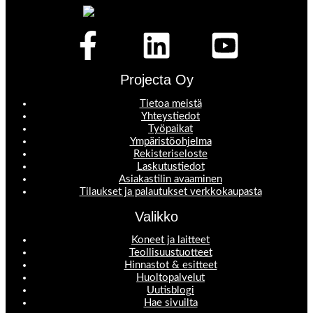
Projecta Oy
Tietoa meistä
Yhteystiedot
Työpaikat
Ympäristöohjelma
Rekisteriseloste
Laskutustiedot
Asiakastilin avaaminen
Tilaukset ja palautukset verkkokaupasta
Valikko
Koneet ja laitteet
Teollisuustuotteet
Hinnastot & esitteet
Huoltopalvelut
Uutisblogi
Hae sivuilta