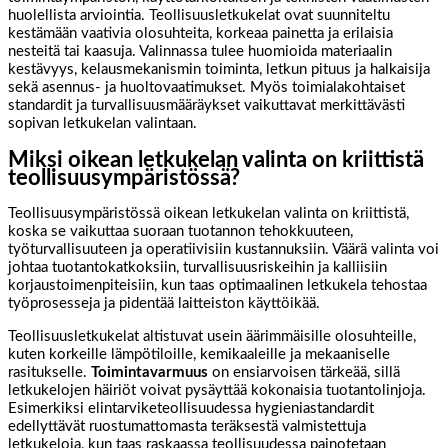
huolellista arviointia. Teollisuusletkukelat ovat suunniteltu
kestämään vaativia olosuhteita, korkeaa painetta ja erilaisia
nesteitä tai kaasuja. Valinnassa tulee huomioida materiaalin
kestävyys, kelausmekanismin toiminta, letkun pituus ja halkaisija
sekä asennus- ja huoltovaatimukset. Myös toimialakohtaiset
standardit ja turvallisuusmääräykset vaikuttavat merkittävästi
sopivan letkukelan valintaan.
Miksi oikean letkukelan valinta on kriittistä
teollisuusympäristössä?
Teollisuusympäristössä oikean letkukelan valinta on kriittistä,
koska se vaikuttaa suoraan tuotannon tehokkuuteen,
työturvallisuuteen ja operatiivisiin kustannuksiin. Väärä valinta voi
johtaa tuotantokatkoksiin, turvallisuusriskeihin ja kalliisiin
korjaustoimenpiteisiin, kun taas optimaalinen letkukela tehostaa
työprosesseja ja pidentää laitteiston käyttöikää.
Teollisuusletkukelat altistuvat usein äärimmäisille olosuhteille,
kuten korkeille lämpötiloille, kemikaaleille ja mekaaniselle
rasitukselle.
Toimintavarmuus
on ensiarvoisen tärkeää, sillä
letkukelojen häiriöt voivat pysäyttää kokonaisia tuotantolinjoja.
Esimerkiksi elintarviketeollisuudessa hygieniastandardit
edellyttävät ruostumattomasta teräksestä valmistettuja
letkukeloja, kun taas raskaassa teollisuudessa painotetaan