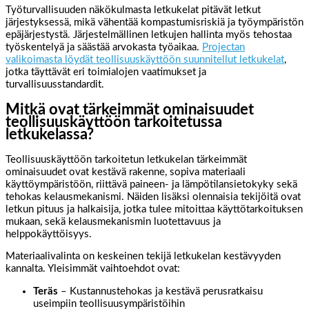
Työturvallisuuden näkökulmasta letkukelat pitävät letkut
järjestyksessä, mikä vähentää kompastumisriskiä ja työympäristön
epäjärjestystä. Järjestelmällinen letkujen hallinta myös tehostaa
työskentelyä ja säästää arvokasta työaikaa.
Projectan
valikoimasta löydät teollisuuskäyttöön suunnitellut letkukelat
,
jotka täyttävät eri toimialojen vaatimukset ja
turvallisuusstandardit.
Mitkä ovat tärkeimmät ominaisuudet
teollisuuskäyttöön tarkoitetussa
letkukelassa?
Teollisuuskäyttöön tarkoitetun letkukelan tärkeimmät
ominaisuudet ovat kestävä rakenne, sopiva materiaali
käyttöympäristöön, riittävä paineen- ja lämpötilansietokyky sekä
tehokas kelausmekanismi. Näiden lisäksi olennaisia tekijöitä ovat
letkun pituus ja halkaisija, jotka tulee mitoittaa käyttötarkoituksen
mukaan, sekä kelausmekanismin luotettavuus ja
helppokäyttöisyys.
Materiaalivalinta on keskeinen tekijä letkukelan kestävyyden
kannalta. Yleisimmät vaihtoehdot ovat:
Teräs
– Kustannustehokas ja kestävä perusratkaisu
useimpiin teollisuusympäristöihin