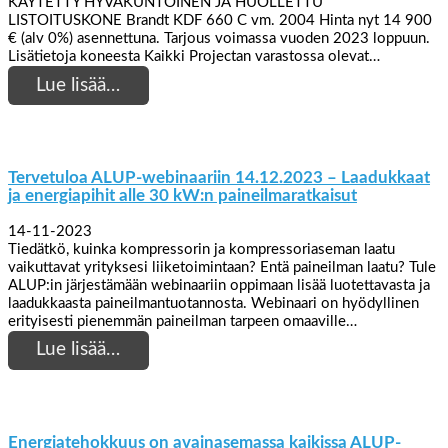
KÄYTETTY HYVÄKUNTOINEN JA HUOLLETTU
LISTOITUSKONE Brandt KDF 660 C vm. 2004 Hinta nyt 14 900
€ (alv 0%) asennettuna. Tarjous voimassa vuoden 2023 loppuun.
Lisätietoja koneesta Kaikki Projectan varastossa olevat…
Lue lisää…
Tervetuloa ALUP-webinaariin 14.12.2023 – Laadukkaat
ja energiapihit alle 30 kW:n paineilmaratkaisut
14-11-2023
Tiedätkö, kuinka kompressorin ja kompressoriaseman laatu
vaikuttavat yrityksesi liiketoimintaan? Entä paineilman laatu? Tule
ALUP:in järjestämään webinaariin oppimaan lisää luotettavasta ja
laadukkaasta paineilmantuotannosta. Webinaari on hyödyllinen
erityisesti pienemmän paineilman tarpeen omaaville…
Lue lisää…
Energiatehokkuus on avainasemassa kaikissa ALUP-