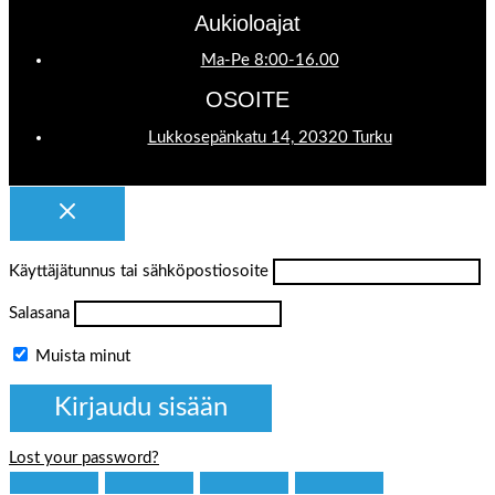
Aukioloajat
Ma-Pe 8:00-16.00
OSOITE
Lukkosepänkatu 14, 20320 Turku
Käyttäjätunnus tai sähköpostiosoite
Salasana
Muista minut
Lost your password?