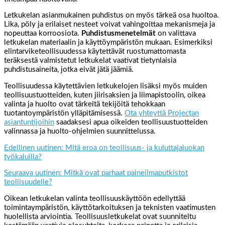
Letkukelan asianmukainen puhdistus on myös tärkeä osa huoltoa.
Lika, pöly ja erilaiset nesteet voivat vahingoittaa mekanismeja ja
nopeuttaa korroosiota.
Puhdistusmenetelmät
on valittava
letkukelan materiaalin ja käyttöympäristön mukaan. Esimerkiksi
elintarviketeollisuudessa käytettävät ruostumattomasta
teräksestä valmistetut letkukelat vaativat tietynlaisia
puhdistusaineita, jotka eivät jätä jäämiä.
Teollisuudessa käytettävien letkukelojen lisäksi myös muiden
teollisuustuotteiden, kuten jiirisaksien ja liimapistoolin, oikea
valinta ja huolto ovat tärkeitä tekijöitä tehokkaan
tuotantoympäristön ylläpitämisessä.
Ota yhteyttä Projectan
asiantuntijoihin
saadaksesi apua oikeiden teollisuustuotteiden
valinnassa ja huolto-ohjelmien suunnittelussa.
Edellinen uutinen: Mitä eroa on teollisuus- ja kuluttajaluokan
työkaluilla?
Seuraava uutinen: Mitkä ovat parhaat paineilmaputkistot
teollisuudelle?
Oikean letkukelan valinta teollisuuskäyttöön edellyttää
toimintaympäristön, käyttötarkoituksen ja teknisten vaatimusten
huolellista arviointia. Teollisuusletkukelat ovat suunniteltu