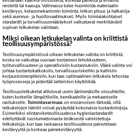
kestämään vaativia olosuhteita, korkeaa painetta ja erilaisia
nesteitä tai kaasuja. Valinnassa tulee huomioida materiaalin
kestävyys, kelausmekanismin toiminta, letkun pituus ja halkaisija
sekä asennus- ja huoltovaatimukset. Myös toimialakohtaiset
standardit ja turvallisuusmääräykset vaikuttavat merkittävästi
sopivan letkukelan valintaan.
Miksi oikean letkukelan valinta on kriittistä
teollisuusympäristössä?
Teollisuusympäristössä oikean letkukelan valinta on kriittistä,
koska se vaikuttaa suoraan tuotannon tehokkuuteen,
työturvallisuuteen ja operatiivisiin kustannuksiin. Väärä valinta voi
johtaa tuotantokatkoksiin, turvallisuusriskeihin ja kalliisiin
korjaustoimenpiteisiin, kun taas optimaalinen letkukela tehostaa
työprosesseja ja pidentää laitteiston käyttöikää.
Teollisuusletkukelat altistuvat usein äärimmäisille olosuhteille,
kuten korkeille lämpötiloille, kemikaaleille ja mekaaniselle
rasitukselle.
Toimintavarmuus
on ensiarvoisen tärkeää, sillä
letkukelojen häiriöt voivat pysäyttää kokonaisia tuotantolinjoja.
Esimerkiksi elintarviketeollisuudessa hygieniastandardit
edellyttävät ruostumattomasta teräksestä valmistettuja
letkukeloja, kun taas raskaassa teollisuudessa painotetaan
kestävyyttä ja korkeaa painekestävyyttä.