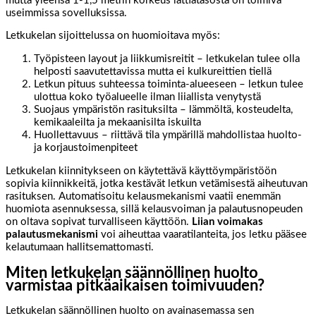
mutta yleensä 1-1,5 metrin korkeus lattiatasosta on toimiva
useimmissa sovelluksissa.
Letkukelan sijoittelussa on huomioitava myös:
Työpisteen layout ja liikkumisreitit – letkukelan tulee olla
helposti saavutettavissa mutta ei kulkureittien tiellä
Letkun pituus suhteessa toiminta-alueeseen – letkun tulee
ulottua koko työalueelle ilman liiallista venytystä
Suojaus ympäristön rasituksilta – lämmöltä, kosteudelta,
kemikaaleilta ja mekaanisilta iskuilta
Huollettavuus – riittävä tila ympärillä mahdollistaa huolto-
ja korjaustoimenpiteet
Letkukelan kiinnitykseen on käytettävä käyttöympäristöön
sopivia kiinnikkeitä, jotka kestävät letkun vetämisestä aiheutuvan
rasituksen. Automatisoitu kelausmekanismi vaatii enemmän
huomiota asennuksessa, sillä kelausvoiman ja palautusnopeuden
on oltava sopivat turvalliseen käyttöön.
Liian voimakas
palautusmekanismi
voi aiheuttaa vaaratilanteita, jos letku pääsee
kelautumaan hallitsemattomasti.
Miten letkukelan säännöllinen huolto
varmistaa pitkäaikaisen toimivuuden?
Letkukelan säännöllinen huolto on avainasemassa sen