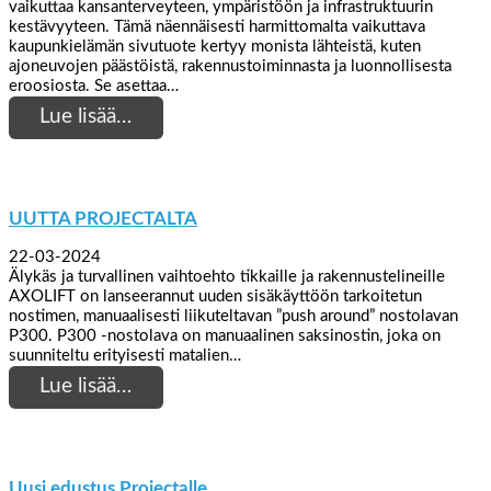
vaikuttaa kansanterveyteen, ympäristöön ja infrastruktuurin
kestävyyteen. Tämä näennäisesti harmittomalta vaikuttava
kaupunkielämän sivutuote kertyy monista lähteistä, kuten
ajoneuvojen päästöistä, rakennustoiminnasta ja luonnollisesta
eroosiosta. Se asettaa…
Lue lisää…
UUTTA PROJECTALTA
22-03-2024
Älykäs ja turvallinen vaihtoehto tikkaille ja rakennustelineille
AXOLIFT on lanseerannut uuden sisäkäyttöön tarkoitetun
nostimen, manuaalisesti liikuteltavan ”push around” nostolavan
P300. P300 -nostolava on manuaalinen saksinostin, joka on
suunniteltu erityisesti matalien…
Lue lisää…
Uusi edustus Projectalle