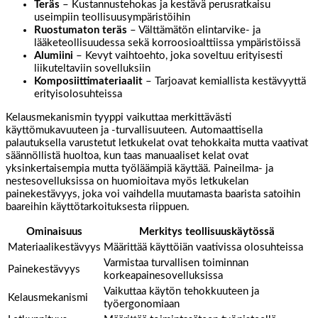
Teräs
– Kustannustehokas ja kestävä perusratkaisu
useimpiin teollisuusympäristöihin
Ruostumaton teräs
– Välttämätön elintarvike- ja
lääketeollisuudessa sekä korroosioalttiissa ympäristöissä
Alumiini
– Kevyt vaihtoehto, joka soveltuu erityisesti
liikuteltaviin sovelluksiin
Komposiittimateriaalit
– Tarjoavat kemiallista kestävyyttä
erityisolosuhteissa
Kelausmekanismin tyyppi vaikuttaa merkittävästi
käyttömukavuuteen ja -turvallisuuteen. Automaattisella
palautuksella varustetut letkukelat ovat tehokkaita mutta vaativat
säännöllistä huoltoa, kun taas manuaaliset kelat ovat
yksinkertaisempia mutta työläämpiä käyttää. Paineilma- ja
nestesovelluksissa on huomioitava myös letkukelan
painekestävyys, joka voi vaihdella muutamasta baarista satoihin
baareihin käyttötarkoituksesta riippuen.
Ominaisuus
Merkitys teollisuuskäytössä
Materiaalikestävyys
Määrittää käyttöiän vaativissa olosuhteissa
Varmistaa turvallisen toiminnan
Painekestävyys
korkeapainesovelluksissa
Vaikuttaa käytön tehokkuuteen ja
Kelausmekanismi
työergonomiaan