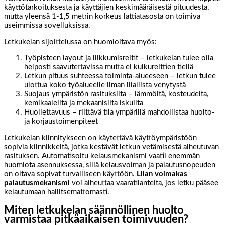
käyttötarkoituksesta ja käyttäjien keskimääräisestä pituudesta,
mutta yleensä 1-1,5 metrin korkeus lattiatasosta on toimiva
useimmissa sovelluksissa.
Letkukelan sijoittelussa on huomioitava myös:
Työpisteen layout ja liikkumisreitit – letkukelan tulee olla
helposti saavutettavissa mutta ei kulkureittien tiellä
Letkun pituus suhteessa toiminta-alueeseen – letkun tulee
ulottua koko työalueelle ilman liiallista venytystä
Suojaus ympäristön rasituksilta – lämmöltä, kosteudelta,
kemikaaleilta ja mekaanisilta iskuilta
Huollettavuus – riittävä tila ympärillä mahdollistaa huolto-
ja korjaustoimenpiteet
Letkukelan kiinnitykseen on käytettävä käyttöympäristöön
sopivia kiinnikkeitä, jotka kestävät letkun vetämisestä aiheutuvan
rasituksen. Automatisoitu kelausmekanismi vaatii enemmän
huomiota asennuksessa, sillä kelausvoiman ja palautusnopeuden
on oltava sopivat turvalliseen käyttöön.
Liian voimakas
palautusmekanismi
voi aiheuttaa vaaratilanteita, jos letku pääsee
kelautumaan hallitsemattomasti.
Miten letkukelan säännöllinen huolto
varmistaa pitkäaikaisen toimivuuden?