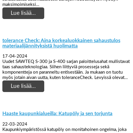
maksimoimiseksi…
Lue lisää…
tolerance Check: Aina korkealuokkainen sahaustulos
materiaalijännityksistä huolimatta
17-04-2024
Uudet SAWTEQ S-300 ja S-400 sarjan paloittelusahat mullistavat
taas sahausteknologiaa. Siihen liittyviä prosesseja sekä
komponentteja on paranneltu entisestään. Ja mukaan on tuotu
myös jotain aivan uutta, kuten toleranceCheck. Levyissä olevat…
Lue lisää…
Haaste kaupunkialueilla: Katupöly ja sen torjunta
22-03-2024
Kaupunkiympäristössä katupöly on monitahoinen ongelma, joka