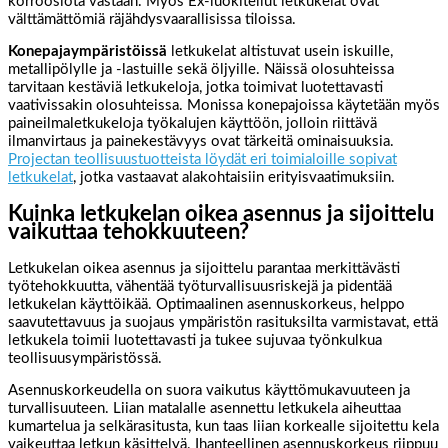
korroosiota vastaan. Myös Ex-luokitellut letkukelat ovat
välttämättömiä räjähdysvaarallisissa tiloissa.
Konepajaympäristöissä
letkukelat altistuvat usein iskuille,
metallipölylle ja -lastuille sekä öljyille. Näissä olosuhteissa
tarvitaan kestäviä letkukeloja, jotka toimivat luotettavasti
vaativissakin olosuhteissa. Monissa konepajoissa käytetään myös
paineilmaletkukeloja työkalujen käyttöön, jolloin riittävä
ilmanvirtaus ja painekestävyys ovat tärkeitä ominaisuuksia.
Projectan teollisuustuotteista löydät eri toimialoille sopivat
letkukelat
, jotka vastaavat alakohtaisiin erityisvaatimuksiin.
Kuinka letkukelan oikea asennus ja sijoittelu
vaikuttaa tehokkuuteen?
Letkukelan oikea asennus ja sijoittelu parantaa merkittävästi
työtehokkuutta, vähentää työturvallisuusriskejä ja pidentää
letkukelan käyttöikää. Optimaalinen asennuskorkeus, helppo
saavutettavuus ja suojaus ympäristön rasituksilta varmistavat, että
letkukela toimii luotettavasti ja tukee sujuvaa työnkulkua
teollisuusympäristössä.
Asennuskorkeudella on suora vaikutus käyttömukavuuteen ja
turvallisuuteen. Liian matalalle asennettu letkukela aiheuttaa
kumartelua ja selkärasitusta, kun taas liian korkealle sijoitettu kela
vaikeuttaa letkun käsittelyä. Ihanteellinen asennuskorkeus riippuu