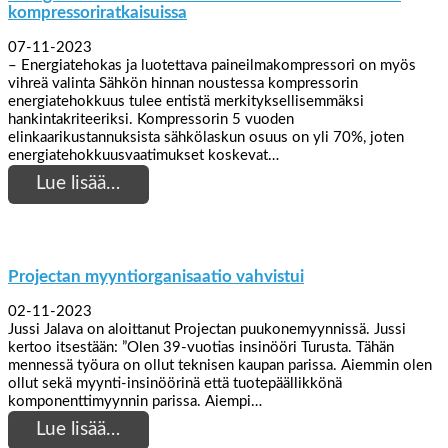
kompressoriratkaisuissa
07-11-2023
– Energiatehokas ja luotettava paineilmakompressori on myös
vihreä valinta Sähkön hinnan noustessa kompressorin
energiatehokkuus tulee entistä merkityksellisemmäksi
hankintakriteeriksi. Kompressorin 5 vuoden
elinkaarikustannuksista sähkölaskun osuus on yli 70%, joten
energiatehokkuusvaatimukset koskevat…
Lue lisää…
Projectan myyntiorganisaatio vahvistui
02-11-2023
Jussi Jalava on aloittanut Projectan puukonemyynnissä. Jussi
kertoo itsestään: ”Olen 39-vuotias insinööri Turusta. Tähän
mennessä työura on ollut teknisen kaupan parissa. Aiemmin olen
ollut sekä myynti-insinöörinä että tuotepäällikkönä
komponenttimyynnin parissa. Aiempi…
Lue lisää…