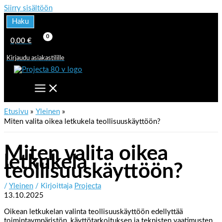
Siirry sisältöön
Haku
0,00
€
Kirjaudu asiakastilille
Etusivu
Yleinen
Miten valita oikea letkukela teollisuuskäyttöön?
Miten valita oikea
letkukela
teollisuuskäyttöön?
/
Yleinen
/ Kirjoittaja
Projecta
13.10.2025
Oikean letkukelan valinta teollisuuskäyttöön edellyttää
toimintaympäristön, käyttötarkoituksen ja teknisten vaatimusten