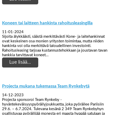
Koneen tai laitteen hankinta rahoitusleasingilla
11-01-2024
Sijoita älykkäästi, säästä merkittävästi Kone- ja laitehankinnat
ovat keskeinen osa monien yritysten toimintaa, mutta niiden
hankinta voi olla merkittävä taloudellinen investointi.
Rahoitusleasing tarjoaa kustannustehokkaan ja joustavan tavan
hankkia tarvittavat koneet…
Lue lisää…
Projecta mukana tukemassa Team Rynkebytä
14-12-2023
Projecta sponsoroi Team Rynkeby -
hyväntekeväisyyspyöräilyjoukkuetta, joka pyöräilee Pariisiin
29.6. – 6.7.2024. Tulevana kesänä 2 349 Team Rynkebyhyn
osallistuvaa pyöräilijää monesta eri maasta hyppää satulaan ja