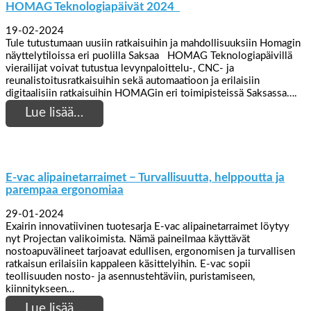
HOMAG Teknologiapäivät 2024
19-02-2024
Tule tutustumaan uusiin ratkaisuihin ja mahdollisuuksiin Homagin
näyttelytiloissa eri puolilla Saksaa HOMAG Teknologiapäivillä
vierailijat voivat tutustua levynpaloittelu-, CNC- ja
reunalistoitusratkaisuihin sekä automaatioon ja erilaisiin
digitaalisiin ratkaisuihin HOMAGin eri toimipisteissä Saksassa….
Lue lisää…
E-vac alipainetarraimet − Turvallisuutta, helppoutta ja
parempaa ergonomiaa
29-01-2024
Exairin innovatiivinen tuotesarja E-vac alipainetarraimet löytyy
nyt Projectan valikoimista. Nämä paineilmaa käyttävät
nostoapuvälineet tarjoavat edullisen, ergonomisen ja turvallisen
ratkaisun erilaisiin kappaleen käsittelyihin. E-vac sopii
teollisuuden nosto- ja asennustehtäviin, puristamiseen,
kiinnitykseen…
Lue lisää…