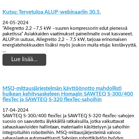
Kutsu: Tervetuloa ALUP-webinaariin 30.5.
24-05-2024
”Allegretto 2,2 –7,5 kW ­–suuren kompressorin edut pienessä
paketissa” Asiakkaiden vaatimukset paineilmalle ovat kasvaneet.
ALUP:in uutuus, Allegretto 2,2 – 7,5 kW, tarjoaa erinomaisen
energiatehokkuuden lisäksi myös joukon muita etuja: kestävyyttä,
…
Lue lisää…
MSQ-mittausjärjestelmän käyttöönotto mahdollisti
huikean kehitysaskeleen Homagin SAWTEQ S-300/400
flexTec ja SAWTEQ S-320 flexTec-sahoihin
17-04-2024
SAWTEQ S-300/400 flexTec ja SAWTEQ S-320 flexTec-sahojen
suosio on saavutettu älykkäillä ratkaisuilla, jotka vaikuttavat
sahauskaavioiden hallintaan, materiaalin käsittelyyn ja sahoihin
integroituihin robotteihin. MSQ-mittausjärjestelmä valvoo
sahauslaatua automaattisesti Sahojen robottikäytön hyödyn