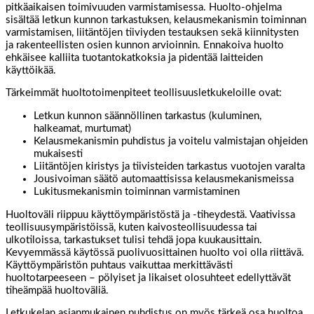
pitkäaikaisen toimivuuden varmistamisessa. Huolto-ohjelma
sisältää letkun kunnon tarkastuksen, kelausmekanismin toiminnan
varmistamisen, liitäntöjen tiiviyden testauksen sekä kiinnitysten
ja rakenteellisten osien kunnon arvioinnin. Ennakoiva huolto
ehkäisee kalliita tuotantokatkoksia ja pidentää laitteiden
käyttöikää.
Tärkeimmät huoltotoimenpiteet teollisuusletkukeloille ovat:
Letkun kunnon säännöllinen tarkastus (kuluminen,
halkeamat, murtumat)
Kelausmekanismin puhdistus ja voitelu valmistajan ohjeiden
mukaisesti
Liitäntöjen kiristys ja tiivisteiden tarkastus vuotojen varalta
Jousivoiman säätö automaattisissa kelausmekanismeissa
Lukitusmekanismin toiminnan varmistaminen
Huoltoväli riippuu käyttöympäristöstä ja -tiheydestä. Vaativissa
teollisuusympäristöissä, kuten kaivosteollisuudessa tai
ulkotiloissa, tarkastukset tulisi tehdä jopa kuukausittain.
Kevyemmässä käytössä puolivuosittainen huolto voi olla riittävä.
Käyttöympäristön puhtaus vaikuttaa merkittävästi
huoltotarpeeseen – pölyiset ja likaiset olosuhteet edellyttävät
tiheämpää huoltoväliä.
Letkukelan asianmukainen puhdistus on myös tärkeä osa huoltoa.