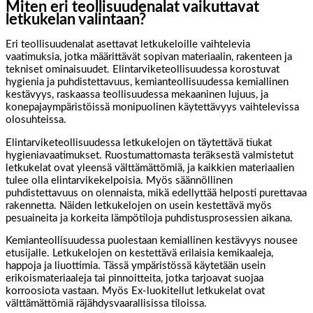
Miten eri teollisuudenalat vaikuttavat
letkukelan valintaan?
Eri teollisuudenalat asettavat letkukeloille vaihtelevia
vaatimuksia, jotka määrittävät sopivan materiaalin, rakenteen ja
tekniset ominaisuudet. Elintarviketeollisuudessa korostuvat
hygienia ja puhdistettavuus, kemianteollisuudessa kemiallinen
kestävyys, raskaassa teollisuudessa mekaaninen lujuus, ja
konepajaympäristöissä monipuolinen käytettävyys vaihtelevissa
olosuhteissa.
Elintarviketeollisuudessa letkukelojen on täytettävä tiukat
hygieniavaatimukset. Ruostumattomasta teräksestä valmistetut
letkukelat ovat yleensä välttämättömiä, ja kaikkien materiaalien
tulee olla elintarvikekelpoisia. Myös säännöllinen
puhdistettavuus on olennaista, mikä edellyttää helposti purettavaa
rakennetta. Näiden letkukelojen on usein kestettävä myös
pesuaineita ja korkeita lämpötiloja puhdistusprosessien aikana.
Kemianteollisuudessa puolestaan kemiallinen kestävyys nousee
etusijalle. Letkukelojen on kestettävä erilaisia kemikaaleja,
happoja ja liuottimia. Tässä ympäristössä käytetään usein
erikoismateriaaleja tai pinnoitteita, jotka tarjoavat suojaa
korroosiota vastaan. Myös Ex-luokitellut letkukelat ovat
välttämättömiä räjähdysvaarallisissa tiloissa.