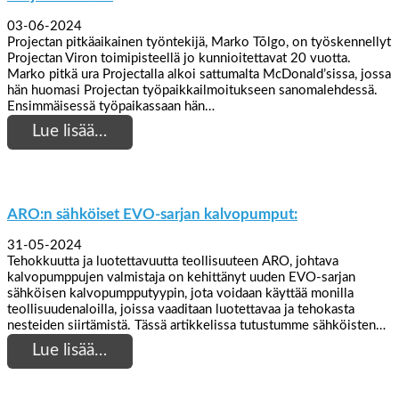
03-06-2024
Projectan pitkäaikainen työntekijä, Marko Tõlgo, on työskennellyt
Projectan Viron toimipisteellä jo kunnioitettavat 20 vuotta.
Marko pitkä ura Projectalla alkoi sattumalta McDonald’sissa, jossa
hän huomasi Projectan työpaikkailmoitukseen sanomalehdessä.
Ensimmäisessä työpaikassaan hän…
Lue lisää…
ARO:n sähköiset EVO-sarjan kalvopumput:
31-05-2024
Tehokkuutta ja luotettavuutta teollisuuteen ARO, johtava
kalvopumppujen valmistaja on kehittänyt uuden EVO-sarjan
sähköisen kalvopumpputyypin, jota voidaan käyttää monilla
teollisuudenaloilla, joissa vaaditaan luotettavaa ja tehokasta
nesteiden siirtämistä. Tässä artikkelissa tutustumme sähköisten…
Lue lisää…