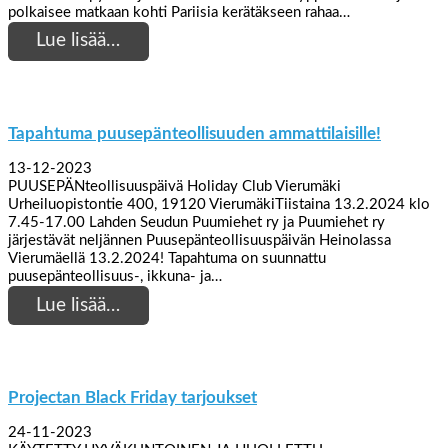
polkaisee matkaan kohti Pariisia kerätäkseen rahaa…
Lue lisää…
Tapahtuma puusepänteollisuuden ammattilaisille!
13-12-2023
PUUSEPÄNteollisuuspäivä Holiday Club Vierumäki
Urheiluopistontie 400, 19120 VierumäkiTiistaina 13.2.2024 klo
7.45-17.00 Lahden Seudun Puumiehet ry ja Puumiehet ry
järjestävät neljännen Puusepänteollisuuspäivän Heinolassa
Vierumäellä 13.2.2024! Tapahtuma on suunnattu
puusepänteollisuus-, ikkuna- ja…
Lue lisää…
Projectan Black Friday tarjoukset
24-11-2023