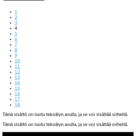
1
2
3
4
5
6
7
8
9
10
11
12
13
14
15
16
17
18
Tämä sisältö on luotu tekoälyn avulla, ja se voi sisältää virheitä.
Tämä sisältö on luotu tekoälyn avulla, ja se voi sisältää virheitä.