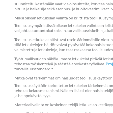
suunniteltu kestämään vaativia olosuhteita, korkeaa paine
pituus ja halkaisija sekä asennus- ja huoltovaatimukset. 
Miksi oikean letkukelan valinta on kriittistä teollisuusym
Teollisuusympäristössä oikean letkukelan valinta on kriit
voi johtaa tuotantokatkoksiin, turvallisuusriskeihin ja ka
Teollisuusletkukelat altistuvat usein äärimmäisille olosuhte
sillä letkukelojen häiriöt voivat pysäyttää kokonaisia tu
valmistettuja letkukeloja, kun taas raskaassa teollisuude
Työturvallisuuden näkökulmasta letkukelat pitävät letkut
tehostaa työskentelyä ja säästää arvokasta työaikaa.
Proj
turvallisuusstandardit.
Mitkä ovat tärkeimmät ominaisuudet teollisuuskäyttöön 
Teollisuuskäyttöön tarkoitetun letkukelan tärkeimmät om
tehokas kelausmekanismi. Näiden lisäksi olennaisia tekijö
ja helppokäyttöisyys.
Materiaalivalinta on keskeinen tekijä letkukelan kestävy