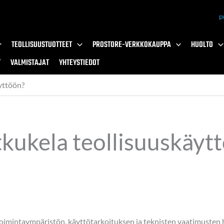
p
TEOLLISUUSTUOTTEET
PROSTORE-VERKKOKAUPPA
HUOLTO
T
VALMISTAJAT
YHTEYSTIEDOT
äyttöön?
etkukela teollisuuskäyt
oimintaympäristön, käyttötarkoituksen ja teknisten vaatimusten hu