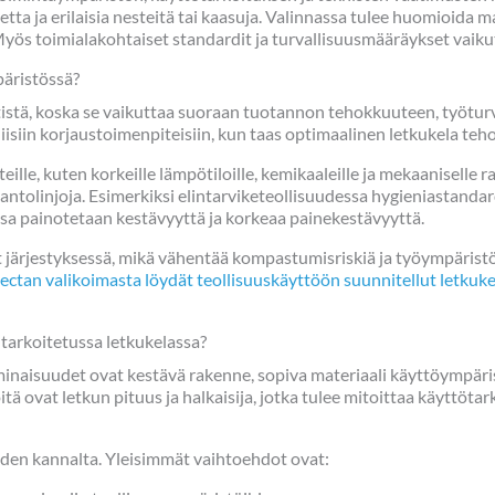
tta ja erilaisia nesteitä tai kaasuja. Valinnassa tulee huomioida 
Myös toimialakohtaiset standardit ja turvallisuusmääräykset vaiku
päristössä?
tistä, koska se vaikuttaa suoraan tuotannon tehokkuuteen, työturva
lliisiin korjaustoimenpiteisiin, kun taas optimaalinen letkukela teh
ille, kuten korkeille lämpötiloille, kemikaaleille ja mekaaniselle r
otantolinjoja. Esimerkiksi elintarviketeollisuudessa hygieniastand
ssa painotetaan kestävyyttä ja korkeaa painekestävyyttä.
 järjestyksessä, mikä vähentää kompastumisriskiä ja työympäristön
ectan valikoimasta löydät teollisuuskäyttöön suunnitellut letkuke
tarkoitetussa letkukelassa?
inaisuudet ovat kestävä rakenne, sopiva materiaali käyttöympäris
itä ovat letkun pituus ja halkaisija, jotka tulee mitoittaa käytt
yden kannalta. Yleisimmät vaihtoehdot ovat: