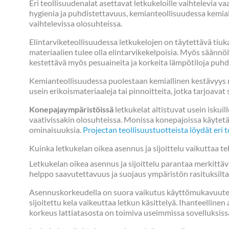
Eri teollisuudenalat asettavat letkukeloille vaihtelevia 
hygienia ja puhdistettavuus, kemianteollisuudessa kemia
vaihtelevissa olosuhteissa.
Elintarviketeollisuudessa letkukelojen on täytettävä tiu
materiaalien tulee olla elintarvikekelpoisia. Myös säännö
kestettävä myös pesuaineita ja korkeita lämpötiloja puhd
Kemianteollisuudessa puolestaan kemiallinen kestävyys nou
usein erikoismateriaaleja tai pinnoitteita, jotka tarjoava
Konepajaympäristöissä
letkukelat altistuvat usein iskuill
vaativissakin olosuhteissa. Monissa konepajoissa käytetää
ominaisuuksia.
Projectan teollisuustuotteista löydät eri t
Kuinka letkukelan oikea asennus ja sijoittelu vaikuttaa 
Letkukelan oikea asennus ja sijoittelu parantaa merkittä
helppo saavutettavuus ja suojaus ympäristön rasituksilta 
Asennuskorkeudella on suora vaikutus käyttömukavuuteen j
sijoitettu kela vaikeuttaa letkun käsittelyä. Ihanteellin
korkeus lattiatasosta on toimiva useimmissa sovelluksiss