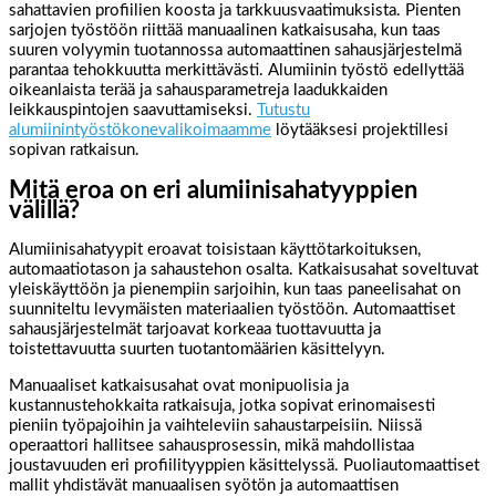
sahattavien profiilien koosta ja tarkkuusvaatimuksista. Pienten
sarjojen työstöön riittää manuaalinen katkaisusaha, kun taas
suuren volyymin tuotannossa automaattinen sahausjärjestelmä
parantaa tehokkuutta merkittävästi. Alumiinin työstö edellyttää
oikeanlaista terää ja sahausparametreja laadukkaiden
leikkauspintojen saavuttamiseksi.
Tutustu
alumiinintyöstökonevalikoimaamme
löytääksesi projektillesi
sopivan ratkaisun.
Mitä eroa on eri alumiinisahatyyppien
välillä?
Alumiinisahatyypit eroavat toisistaan käyttötarkoituksen,
automaatiotason ja sahaustehon osalta. Katkaisusahat soveltuvat
yleiskäyttöön ja pienempiin sarjoihin, kun taas paneelisahat on
suunniteltu levymäisten materiaalien työstöön. Automaattiset
sahausjärjestelmät tarjoavat korkeaa tuottavuutta ja
toistettavuutta suurten tuotantomäärien käsittelyyn.
Manuaaliset katkaisusahat ovat monipuolisia ja
kustannustehokkaita ratkaisuja, jotka sopivat erinomaisesti
pieniin työpajoihin ja vaihteleviin sahaustarpeisiin. Niissä
operaattori hallitsee sahausprosessin, mikä mahdollistaa
joustavuuden eri profiilityyppien käsittelyssä. Puoliautomaattiset
mallit yhdistävät manuaalisen syötön ja automaattisen