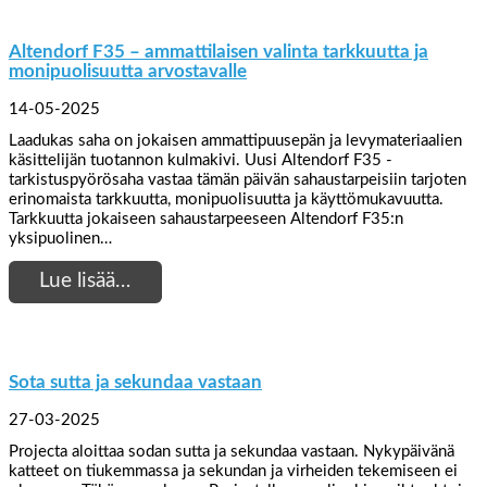
Altendorf F35 – ammattilaisen valinta tarkkuutta ja
monipuolisuutta arvostavalle
14-05-2025
Laadukas saha on jokaisen ammattipuusepän ja levymateriaalien
käsittelijän tuotannon kulmakivi. Uusi Altendorf F35 -
tarkistuspyörösaha vastaa tämän päivän sahaustarpeisiin tarjoten
erinomaista tarkkuutta, monipuolisuutta ja käyttömukavuutta.
Tarkkuutta jokaiseen sahaustarpeeseen Altendorf F35:n
yksipuolinen…
Lue lisää…
Sota sutta ja sekundaa vastaan
27-03-2025
Projecta aloittaa sodan sutta ja sekundaa vastaan. Nykypäivänä
katteet on tiukemmassa ja sekundan ja virheiden tekemiseen ei