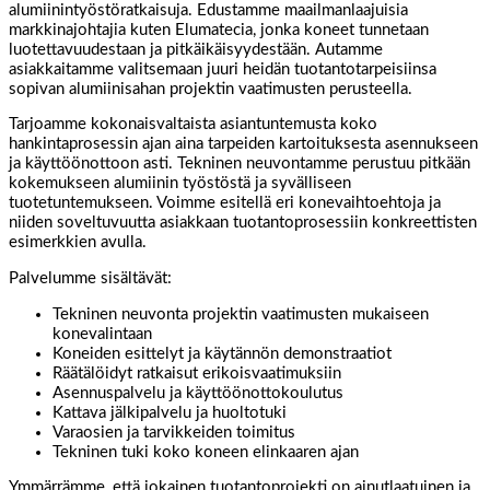
alumiinintyöstöratkaisuja. Edustamme maailmanlaajuisia
markkinajohtajia kuten Elumatecia, jonka koneet tunnetaan
luotettavuudestaan ja pitkäikäisyydestään. Autamme
asiakkaitamme valitsemaan juuri heidän tuotantotarpeisiinsa
sopivan alumiinisahan projektin vaatimusten perusteella.
Tarjoamme kokonaisvaltaista asiantuntemusta koko
hankintaprosessin ajan aina tarpeiden kartoituksesta asennukseen
ja käyttöönottoon asti. Tekninen neuvontamme perustuu pitkään
kokemukseen alumiinin työstöstä ja syvälliseen
tuotetuntemukseen. Voimme esitellä eri konevaihtoehtoja ja
niiden soveltuvuutta asiakkaan tuotantoprosessiin konkreettisten
esimerkkien avulla.
Palvelumme sisältävät:
Tekninen neuvonta projektin vaatimusten mukaiseen
konevalintaan
Koneiden esittelyt ja käytännön demonstraatiot
Räätälöidyt ratkaisut erikoisvaatimuksiin
Asennuspalvelu ja käyttöönottokoulutus
Kattava jälkipalvelu ja huoltotuki
Varaosien ja tarvikkeiden toimitus
Tekninen tuki koko koneen elinkaaren ajan
Ymmärrämme, että jokainen tuotantoprojekti on ainutlaatuinen ja