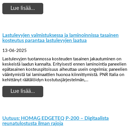
Lue lisää…
Lastulevyjen valmistuksessa ja laminoinnissa tasainen
kosteutus parantaa lastulevyjen laatua
13-06-2025
Lastulevyjen tuotannossa kosteuden tasainen jakautuminen on
keskeistä laadun kannalta. Erityisesti ennen laminointia paneelien
epätasainen kosteuspitoisuus aiheuttaa usein ongelmia; paneelien
vääntymistä tai laminaattien huonoa kiinnittymistä. PNR Italia on
kehittänyt räätälöidyn kostutusjärjestelmän,…
Lue lisää…
Uutuus: HOMAG EDGETEQ P-200 – Digitaalista
reunatulostusta ilman rajoja