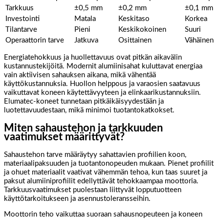
Tarkkuus
±0,5 mm
±0,2 mm
±0,1 mm
Investointi
Matala
Keskitaso
Korkea
Tilantarve
Pieni
Keskikokoinen
Suuri
Operaattorin tarve
Jatkuva
Osittainen
Vähäinen
Energiatehokkuus ja huollettavuus ovat pitkän aikavälin
kustannustekijöitä. Modernit alumiinisahat kuluttavat energiaa
vain aktiivisen sahauksen aikana, mikä vähentää
käyttökustannuksia. Huollon helppous ja varaosien saatavuus
vaikuttavat koneen käytettävyyteen ja elinkaarikustannuksiin.
Elumatec-koneet tunnetaan pitkäikäisyydestään ja
luotettavuudestaan, mikä minimoi tuotantokatkokset.
Miten sahaustehon ja tarkkuuden
vaatimukset määrittyvät?
Sahaustehon tarve määräytyy sahattavien profiilien koon,
materiaalipaksuuden ja tuotantonopeuden mukaan. Pienet profiilit
ja ohuet materiaalit vaativat vähemmän tehoa, kun taas suuret ja
paksut alumiiniprofiilit edellyttävät tehokkaampaa moottoria.
Tarkkuusvaatimukset puolestaan liittyvät lopputuotteen
käyttötarkoitukseen ja asennustoleransseihin.
Moottorin teho vaikuttaa suoraan sahausnopeuteen ja koneen