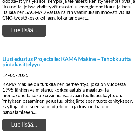
odottavat yhä yksilöllisempiä ja teknisesti kehittyneempiä ovia ja
ikkunoita, joissa yhdistyvät muotoilu, energiatehokkuus ja laatu.
Italialainen SAOMAD vastaa näihin vaatimuksiin innovatiivisilla
CNC-työstökeskuksillaan, jotka tarjoavat…
Lue lisää…
Uusi edustus Projectalle: KAMA Makine – Tehokkuutta
pintakäsittelyyn
14-05-2025
KAMA Makine on turkkilainen perheyritys, joka on vuodesta
1995 lähtien valmistanut korkealaatuisia maalaus- ja
hiontakoneita sekä kuivaimia vaativaan teollisuuskäyttöön.
Yrityksen osaaminen perustuu pitkäjänteiseen tuotekehitykseen,
käyttäjälähtöiseen suunnitteluun ja jatkuvaan laatuun
panostamiseen….
Lue lisää…