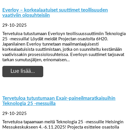
Everloy – korkealaatuiset suuttimet teollisuuden
vaativiin olosuhteisiin
29-10-2025
Tervetuloa tutustumaan Everloyn teollisuussuuttimiin Teknologia
25 -messuilla! Löydät meidät Projectan osastolta 6H20.
Japanilainen Everloy tunnetaan maailmanlaajuisesti
korkealaatuisista suuttimistaan, jotka on suunniteltu kestämään
vaativissakin prosessiolosuhteissa. Everloyn suuttimet tarjoavat
tarkan sumutusjäljen, erinomaisen…
Lue lisää…
Tervetuloa tutustumaan Exair-paineilmaratkaisuihin
Teknologia 25 -messuilla
29-10-2025
Tervetuloa tapaamaan meitä Teknologia 25 -messuille Helsingin
Messukeskukseen 4.-6.11.2025! Projecta esittelee osastolla