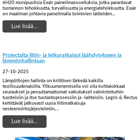
6H20 monipuolisia Exair paineilmasovelluksia, jotka parantavat
tuotannon tehokkuutta, turvallisuutta ja energiatehokkuutta. Exair
on maailman johtavia paineilmalla toimivien laitteiden…
Lue lisää…
Projectalta liitin- ja letkuratkaisut jäähdytykseen ja
lämmönhallintaan
27-10-2025
Lämpötilojen hallinta on kriittisen tärkeää kaikilla
teollisuudenaloilla. Ylikuumenemisella voi olla kohtalokkaat
seuraukset ja peruuttamattomat vaikutukset valmistettuihin
tuotteisiin ja itse tuotantoprosessiin ja -laitteisiin. Legris & Rectus
kehittävät jatkuvasti uusia liitinratkaisuja
nesteensiirtojärjestelmiin,…
Lue lisää…