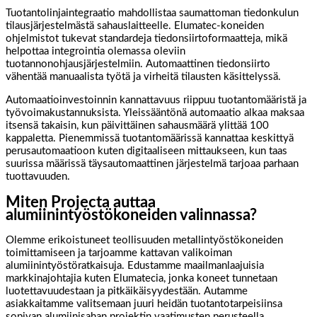
Tuotantolinjaintegraatio mahdollistaa saumattoman tiedonkulun
tilausjärjestelmästä sahauslaitteelle. Elumatec-koneiden
ohjelmistot tukevat standardeja tiedonsiirtoformaatteja, mikä
helpottaa integrointia olemassa oleviin
tuotannonohjausjärjestelmiin. Automaattinen tiedonsiirto
vähentää manuaalista työtä ja virheitä tilausten käsittelyssä.
Automaatioinvestoinnin kannattavuus riippuu tuotantomääristä ja
työvoimakustannuksista. Yleissääntönä automaatio alkaa maksaa
itsensä takaisin, kun päivittäinen sahausmäärä ylittää 100
kappaletta. Pienemmissä tuotantomäärissä kannattaa keskittyä
perusautomaatioon kuten digitaaliseen mittaukseen, kun taas
suurissa määrissä täysautomaattinen järjestelmä tarjoaa parhaan
tuottavuuden.
Miten Projecta auttaa
alumiinintyöstökoneiden valinnassa?
Olemme erikoistuneet teollisuuden metallintyöstökoneiden
toimittamiseen ja tarjoamme kattavan valikoiman
alumiinintyöstöratkaisuja. Edustamme maailmanlaajuisia
markkinajohtajia kuten Elumatecia, jonka koneet tunnetaan
luotettavuudestaan ja pitkäikäisyydestään. Autamme
asiakkaitamme valitsemaan juuri heidän tuotantotarpeisiinsa
sopivan alumiinisahan projektin vaatimusten perusteella.