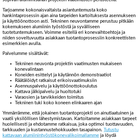
Tarjoamme kokonaisvaltaista asiantuntemusta koko
hankintaprosessin ajan aina tarpeiden kartoituksesta asennukseen
ja käyttöönottoon asti. Tekninen neuvontamme perustuu pitkään
kokemukseen alumiinin työstöstä ja syvälliseen
tuotetuntemukseen. Voimme esitellä eri konevaihtoehtoja ja
niiden soveltuvuutta asiakkaan tuotantoprosessiin konkreettisten
esimerkkien avulla.
Palvelumme sisältävät:
Tekninen neuvonta projektin vaatimusten mukaiseen
konevalintaan
Koneiden esittelyt ja käytännön demonstraatiot
Räätälöidyt ratkaisut erikoisvaatimuksiin
Asennuspalvelu ja käyttöönottokoulutus
Kattava jälkipalvelu ja huoltotuki
Varaosien ja tarvikkeiden toimitus
Tekninen tuki koko koneen elinkaaren ajan
Ymmärrämme, että jokainen tuotantoprojekti on ainutlaatuinen ja
vaatii yksilöllisen lähestymistavan. Kartoitamme asiakkaan tarpeet
huolellisesti ja ehdotamme ratkaisua, joka optimoi tuottavuuden,
tarkkuuden ja kustannustehokkuuden tasapainon.
Tutustu
kattavaan alumiinintyöstökonevalikoimallamme
ja löydä