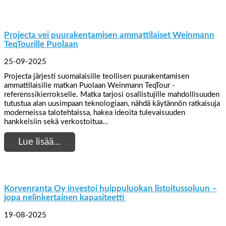
Projecta vei puurakentamisen ammattilaiset Weinmann
TeqTourille Puolaan
25-09-2025
Projecta järjesti suomalaisille teollisen puurakentamisen
ammattilaisille matkan Puolaan Weinmann TeqTour -
referenssikierrokselle. Matka tarjosi osallistujille mahdollisuuden
tutustua alan uusimpaan teknologiaan, nähdä käytännön ratkaisuja
moderneissa talotehtaissa, hakea ideoita tulevaisuuden
hankkeisiin sekä verkostoitua…
Lue lisää…
Korvenranta Oy investoi huippuluokan listoitussoluun –
jopa nelinkertainen kapasiteetti
19-08-2025