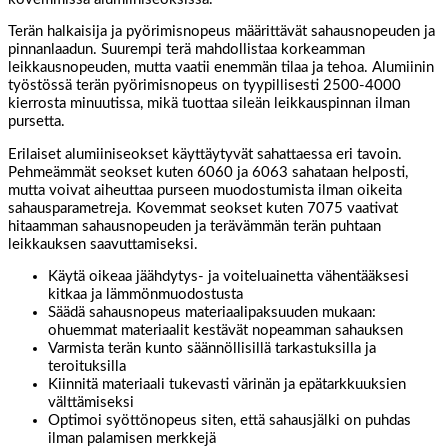
Terän halkaisija ja pyörimisnopeus määrittävät sahausnopeuden ja
pinnanlaadun. Suurempi terä mahdollistaa korkeamman
leikkausnopeuden, mutta vaatii enemmän tilaa ja tehoa. Alumiinin
työstössä terän pyörimisnopeus on tyypillisesti 2500-4000
kierrosta minuutissa, mikä tuottaa sileän leikkauspinnan ilman
pursetta.
Erilaiset alumiiniseokset käyttäytyvät sahattaessa eri tavoin.
Pehmeämmät seokset kuten 6060 ja 6063 sahataan helposti,
mutta voivat aiheuttaa purseen muodostumista ilman oikeita
sahausparametreja. Kovemmat seokset kuten 7075 vaativat
hitaamman sahausnopeuden ja terävämmän terän puhtaan
leikkauksen saavuttamiseksi.
Käytä oikeaa jäähdytys- ja voiteluainetta vähentääksesi
kitkaa ja lämmönmuodostusta
Säädä sahausnopeus materiaalipaksuuden mukaan:
ohuemmat materiaalit kestävät nopeamman sahauksen
Varmista terän kunto säännöllisillä tarkastuksilla ja
teroituksilla
Kiinnitä materiaali tukevasti värinän ja epätarkkuuksien
välttämiseksi
Optimoi syöttönopeus siten, että sahausjälki on puhdas
ilman palamisen merkkejä