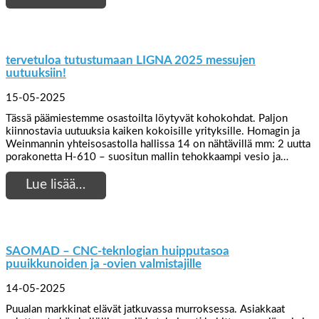
tervetuloa tutustumaan LIGNA 2025 messujen
uutuuksiin!
15-05-2025
Tässä päämiestemme osastoilta löytyvät kohokohdat. Paljon
kiinnostavia uutuuksia kaiken kokoisille yrityksille. Homagin ja
Weinmannin yhteisosastolla hallissa 14 on nähtävillä mm: 2 uutta
porakonetta H-610 – suositun mallin tehokkaampi vesio ja…
Lue lisää…
SAOMAD – CNC-teknlogian huipputasoa
puuikkunoiden ja -ovien valmistajille
14-05-2025
Puualan markkinat elävät jatkuvassa murroksessa. Asiakkaat