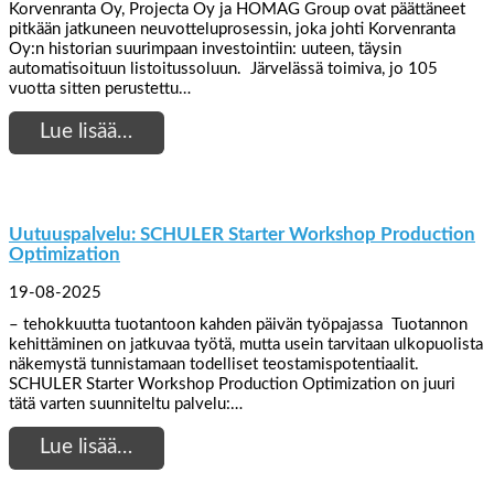
Korvenranta Oy, Projecta Oy ja HOMAG Group ovat päättäneet
pitkään jatkuneen neuvotteluprosessin, joka johti Korvenranta
Oy:n historian suurimpaan investointiin: uuteen, täysin
automatisoituun listoitussoluun. Järvelässä toimiva, jo 105
vuotta sitten perustettu…
Lue lisää…
Uutuuspalvelu: SCHULER Starter Workshop Production
Optimization
19-08-2025
– tehokkuutta tuotantoon kahden päivän työpajassa Tuotannon
kehittäminen on jatkuvaa työtä, mutta usein tarvitaan ulkopuolista
näkemystä tunnistamaan todelliset teostamispotentiaalit.
SCHULER Starter Workshop Production Optimization on juuri
tätä varten suunniteltu palvelu:…
Lue lisää…