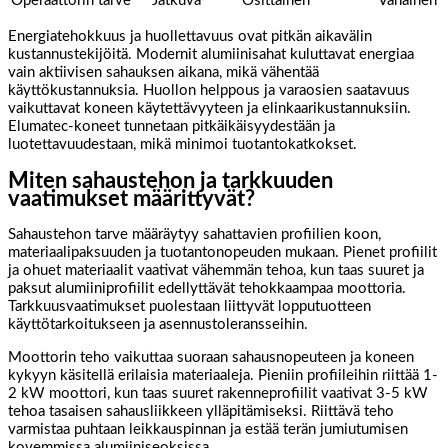
Operaattorin tarve
Jatkuva
Osittainen
Vähäinen
Energiatehokkuus ja huollettavuus ovat pitkän aikavälin
kustannustekijöitä. Modernit alumiinisahat kuluttavat energiaa
vain aktiivisen sahauksen aikana, mikä vähentää
käyttökustannuksia. Huollon helppous ja varaosien saatavuus
vaikuttavat koneen käytettävyyteen ja elinkaarikustannuksiin.
Elumatec-koneet tunnetaan pitkäikäisyydestään ja
luotettavuudestaan, mikä minimoi tuotantokatkokset.
Miten sahaustehon ja tarkkuuden
vaatimukset määrittyvät?
Sahaustehon tarve määräytyy sahattavien profiilien koon,
materiaalipaksuuden ja tuotantonopeuden mukaan. Pienet profiilit
ja ohuet materiaalit vaativat vähemmän tehoa, kun taas suuret ja
paksut alumiiniprofiilit edellyttävät tehokkaampaa moottoria.
Tarkkuusvaatimukset puolestaan liittyvät lopputuotteen
käyttötarkoitukseen ja asennustoleransseihin.
Moottorin teho vaikuttaa suoraan sahausnopeuteen ja koneen
kykyyn käsitellä erilaisia materiaaleja. Pieniin profiileihin riittää 1-
2 kW moottori, kun taas suuret rakenneprofiilit vaativat 3-5 kW
tehoa tasaisen sahausliikkeen ylläpitämiseksi. Riittävä teho
varmistaa puhtaan leikkauspinnan ja estää terän jumiutumisen
kovemmissa alumiiniseoksissa.