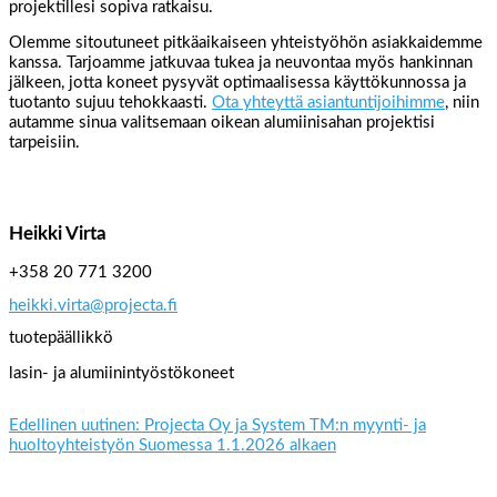
projektillesi sopiva ratkaisu.
Olemme sitoutuneet pitkäaikaiseen yhteistyöhön asiakkaidemme
kanssa. Tarjoamme jatkuvaa tukea ja neuvontaa myös hankinnan
jälkeen, jotta koneet pysyvät optimaalisessa käyttökunnossa ja
tuotanto sujuu tehokkaasti.
Ota yhteyttä asiantuntijoihimme
, niin
autamme sinua valitsemaan oikean alumiinisahan projektisi
tarpeisiin.
Heikki Virta
+358 20 771 3200
heikki.virta@projecta.fi
tuotepäällikkö
lasin- ja alumiinintyöstökoneet
Edellinen uutinen: Projecta Oy ja System TM:n myynti- ja
huoltoyhteistyön Suomessa 1.1.2026 alkaen