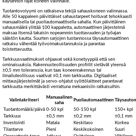
käytännön rajat koneen valinnalle.
Tuotantovolyymi on ratkaiseva tekijä sahauskoneen valinnassa.
Alle 50 kappaleen päivittäiset sahaustarpeet hoituvat tehokkaasti
manuaalisella tai puoliautomaattisella sahalla. Kun päivittäinen
sahausmäärä ylittää 100 kappaletta, automaattinen järjestelmä
maksaa itsensä takaisin nopeammin tuottavuuden ja työajan
säästön kautta. Suurten sarjojen tuotannossa täysautomaattinen
ratkaisu vähentää työvoimakustannuksia ja parantaa
toistettavuutta.
Tarkkuusvaatimukset ohjaavat sekä konetyyppiä että sen
ominaisuuksia. Rakennusteollisuuden profiilit sietävät yleensä
±0,5 mm toleranssia, kun taas koneenrakennus tai
ilmailuteollisuus vaativat ±0,1 mm tarkkuutta. Digitaaliset
mittausjärjestelmät ja servo-ohjatut syöttölaitteet parantavat
tarkkuutta merkittävästi verrattuna mekaanisiin ratkaisuihin.
Manuaalinen
Valintakriteeri
Puoliautomaattinen
Täysautom
saha
Tuotantomäärä/päivä
0-50 kpl
50-150 kpl
150+ kpl
Tarkkuus
±0,5 mm
±0,2 mm
±0,1 mm
Investointi
Matala
Keskitaso
Korkea
Tilantarve
Pieni
Keskikokoinen
Suuri