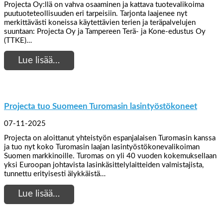
Projecta Oy:llä on vahva osaaminen ja kattava tuotevalikoima
puutuoteteollisuuden eri tarpeisiin. Tarjonta laajenee nyt
merkittävästi koneissa käytettävien terien ja teräpalvelujen
suuntaan: Projecta Oy ja Tampereen Terä- ja Kone-edustus Oy
(TTKE)…
Lue lisää…
Projecta tuo Suomeen Turomasin lasintyöstökoneet
07-11-2025
Projecta on aloittanut yhteistyön espanjalaisen Turomasin kanssa
ja tuo nyt koko Turomasin laajan lasintyöstökonevalikoiman
Suomen markkinoille. Turomas on yli 40 vuoden kokemuksellaan
yksi Euroopan johtavista lasinkäsittelylaitteiden valmistajista,
tunnettu erityisesti älykkäistä…
Lue lisää…