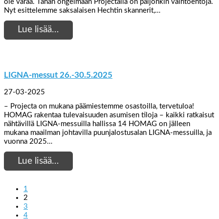
ole varaa. Tähän ongelmaan Projectalla on paljonkin vaihtoehtoja.
Nyt esittelemme saksalaisen Hechtin skannerit,…
Lue lisää…
LIGNA-messut 26.-30.5.2025
27-03-2025
– Projecta on mukana päämiestemme osastoilla, tervetuloa!
HOMAG rakentaa tulevaisuuden asumisen tiloja – kaikki ratkaisut
nähtävillä LIGNA-messuilla hallissa 14 HOMAG on jälleen
mukana maailman johtavilla puunjalostusalan LIGNA-messuilla, ja
vuonna 2025…
Lue lisää…
1
2
3
4