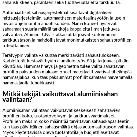
sahausliikkeen, parantaen sekä tuottavuutta että tarkkuutta.
Automaattiset sahausjärjestelmät sisältävät digitaalisen
mittausjärjestelmän, automaattisen materiaalinsyötön ja usein
myös ohjelmointimahdollisuuden. Nämä koneet pystyvät
sahaamaan suuria määriä tarkkoja kappaleita ilman jatkuvaa
valvontaa. Alumiini CNC -ratkaisut tarjoavat korkeimman
tarkkuustason ja mahdollistavat monimutkaisten sahausprofiilien
toteuttamisen.
Terätyypin valinta vaikuttaa merkittävästi sahaustulokseen.
Karbiditerät kestävät hyvin alumiinin työstöä ja tarjoavat pitkän
käyttöiän. Hammastiheys ja geometria tulee valita sahattavan
profiilin paksuuden mukaan: ohuet materiaalit vaativat tiheämpää
hammasjakoa, kun taas paksummat profiilit sahataan harvemmalla
hammasjaolla tehokkaasti.
Mitkä tekijät vaikuttavat alumiinisahan
valintaan?
Alumiinisahan valintaan vaikuttavat keskeisesti sahattavien
profiilien koko, tuotantovolyymi ja tarkkuusvaatimukset.
Profiilien maksimikoko määrittää tarvittavan sahauskapasiteetin,
kun taas päivittäinen sahausmäärä ohjaa automaatiotason valintaa.
Myös käytettävissä oleva tuotantotila ja budjetti asettavat