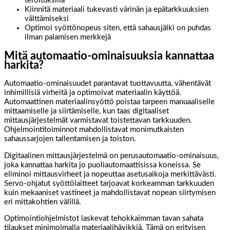
teroituksilla
Kiinnitä materiaali tukevasti värinän ja epätarkkuuksien
välttämiseksi
Optimoi syöttönopeus siten, että sahausjälki on puhdas
ilman palamisen merkkejä
Mitä automaatio-ominaisuuksia kannattaa
harkita?
Automaatio-ominaisuudet parantavat tuottavuutta, vähentävät
inhimillisiä virheitä ja optimoivat materiaalin käyttöä.
Automaattinen materiaalinsyöttö poistaa tarpeen manuaaliselle
mittaamiselle ja siirtämiselle, kun taas digitaaliset
mittausjärjestelmät varmistavat toistettavan tarkkuuden.
Ohjelmointitoiminnot mahdollistavat monimutkaisten
sahaussarjojen tallentamisen ja toiston.
Digitaalinen mittausjärjestelmä on perusautomaatio-ominaisuus,
joka kannattaa harkita jo puoliautomaattisissa koneissa. Se
eliminoi mittausvirheet ja nopeuttaa asetusaikoja merkittävästi.
Servo-ohjatut syöttölaitteet tarjoavat korkeamman tarkkuuden
kuin mekaaniset vastineet ja mahdollistavat nopean siirtymisen
eri mittakohtien välillä.
Optimointiohjelmistot laskevat tehokkaimman tavan sahata
tilaukset minimoimalla materiaalihävikkiä. Tämä on erityisen