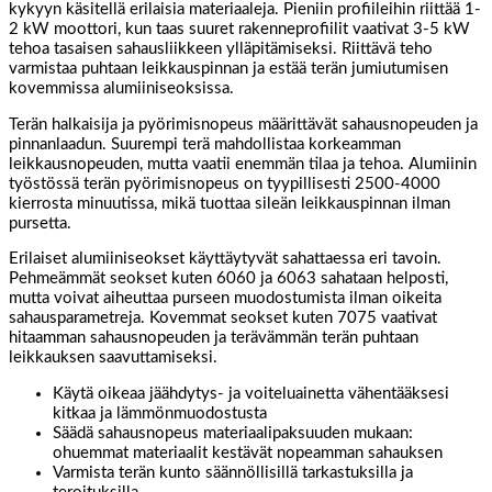
kykyyn käsitellä erilaisia materiaaleja. Pieniin profiileihin riittää 1-
2 kW moottori, kun taas suuret rakenneprofiilit vaativat 3-5 kW
tehoa tasaisen sahausliikkeen ylläpitämiseksi. Riittävä teho
varmistaa puhtaan leikkauspinnan ja estää terän jumiutumisen
kovemmissa alumiiniseoksissa.
Terän halkaisija ja pyörimisnopeus määrittävät sahausnopeuden ja
pinnanlaadun. Suurempi terä mahdollistaa korkeamman
leikkausnopeuden, mutta vaatii enemmän tilaa ja tehoa. Alumiinin
työstössä terän pyörimisnopeus on tyypillisesti 2500-4000
kierrosta minuutissa, mikä tuottaa sileän leikkauspinnan ilman
pursetta.
Erilaiset alumiiniseokset käyttäytyvät sahattaessa eri tavoin.
Pehmeämmät seokset kuten 6060 ja 6063 sahataan helposti,
mutta voivat aiheuttaa purseen muodostumista ilman oikeita
sahausparametreja. Kovemmat seokset kuten 7075 vaativat
hitaamman sahausnopeuden ja terävämmän terän puhtaan
leikkauksen saavuttamiseksi.
Käytä oikeaa jäähdytys- ja voiteluainetta vähentääksesi
kitkaa ja lämmönmuodostusta
Säädä sahausnopeus materiaalipaksuuden mukaan:
ohuemmat materiaalit kestävät nopeamman sahauksen
Varmista terän kunto säännöllisillä tarkastuksilla ja