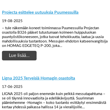
Projecta esittelee uutuuksia Puumessuilla
19-08-2025
– tule näkemään koneet toiminnassa Puumessuilla Projectan
osastolla B326 pääset tutustumaan kolmeen huippuluokan
puuntyöstökoneeseen, jotka tuovat tehokkuutta, laatua ja uusia
mahdollisuuksia tuotantoon. Messujen ehdoton katseenvangitsija
on HOMAG EDGETEQ P-200, joka…
Lue lisää…
Ligna 2025 Terveisiä Homagin osastolta
17-06-2025
LIGNA 2025 oli paljon enemmän kuin pelkkä messutapahtuma –
se oli täynnä innovaatioita ja edelläkävijyyttä. Suurimman
päämiehemme -Homagin – koko tuotanto esittäytyi ensimmäistä
kertaa yhdessä paikassa hallissa 14 ja vierailijoille…