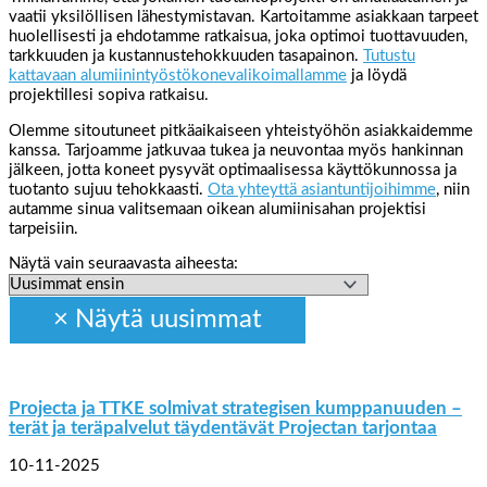
vaatii yksilöllisen lähestymistavan. Kartoitamme asiakkaan tarpeet
huolellisesti ja ehdotamme ratkaisua, joka optimoi tuottavuuden,
tarkkuuden ja kustannustehokkuuden tasapainon.
Tutustu
kattavaan alumiinintyöstökonevalikoimallamme
ja löydä
projektillesi sopiva ratkaisu.
Olemme sitoutuneet pitkäaikaiseen yhteistyöhön asiakkaidemme
kanssa. Tarjoamme jatkuvaa tukea ja neuvontaa myös hankinnan
jälkeen, jotta koneet pysyvät optimaalisessa käyttökunnossa ja
tuotanto sujuu tehokkaasti.
Ota yhteyttä asiantuntijoihimme
, niin
autamme sinua valitsemaan oikean alumiinisahan projektisi
tarpeisiin.
Näytä vain seuraavasta aiheesta:
Projecta ja TTKE solmivat strategisen kumppanuuden –
terät ja teräpalvelut täydentävät Projectan tarjontaa
10-11-2025