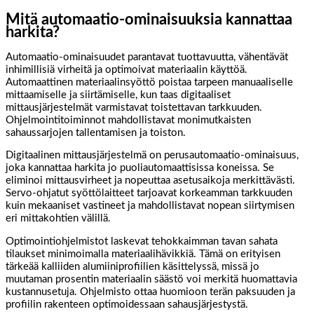
Mitä automaatio-ominaisuuksia kannattaa
harkita?
Automaatio-ominaisuudet parantavat tuottavuutta, vähentävät
inhimillisiä virheitä ja optimoivat materiaalin käyttöä.
Automaattinen materiaalinsyöttö poistaa tarpeen manuaaliselle
mittaamiselle ja siirtämiselle, kun taas digitaaliset
mittausjärjestelmät varmistavat toistettavan tarkkuuden.
Ohjelmointitoiminnot mahdollistavat monimutkaisten
sahaussarjojen tallentamisen ja toiston.
Digitaalinen mittausjärjestelmä on perusautomaatio-ominaisuus,
joka kannattaa harkita jo puoliautomaattisissa koneissa. Se
eliminoi mittausvirheet ja nopeuttaa asetusaikoja merkittävästi.
Servo-ohjatut syöttölaitteet tarjoavat korkeamman tarkkuuden
kuin mekaaniset vastineet ja mahdollistavat nopean siirtymisen
eri mittakohtien välillä.
Optimointiohjelmistot laskevat tehokkaimman tavan sahata
tilaukset minimoimalla materiaalihävikkiä. Tämä on erityisen
tärkeää kalliiden alumiiniprofiilien käsittelyssä, missä jo
muutaman prosentin materiaalin säästö voi merkitä huomattavia
kustannusetuja. Ohjelmisto ottaa huomioon terän paksuuden ja
profiilin rakenteen optimoidessaan sahausjärjestystä.