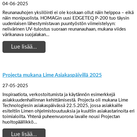
04-06-2025
Reunanauhojen yksilöinti ei ole koskaan ollut näin helppoa – eikä
näin monipuolista. HOMAGin uusi EDGETEQ P-200 tuo täysin
uudenlaisen lähestymistavan puuntyöstön viimeistelyyn:
nelivärinen UV-tulostus suoraan reunanauhaan, mukana viides
värikanava suojalakan…
Lue lisää…
Projecta mukana Lime Asiakaspäivillä 2025
27-05-2025
Inspiraatiota, verkostoitumista ja käytännön esimerkkejä
asiakkuudenhallinnan kehittämisestä. Projecta oli mukana Lime
Technologiesin asiakaspäivässä 22.5.2025, jossa asiakkaille
esiteltiin Limen ohjelmistouutuuksia ja kuultiin asiakastarinoita eri
toimialoilta. Yhtenä puheenvuorona lavalle nousi Projectan
huoltopäällikkö…
Lue lisää…