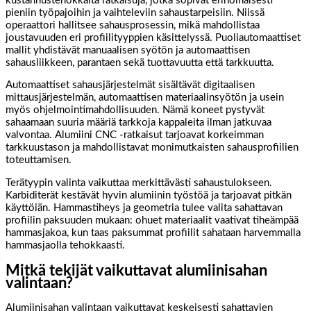
kustannustehokkaita ratkaisuja, jotka sopivat erinomaisesti
pieniin työpajoihin ja vaihteleviin sahaustarpeisiin. Niissä
operaattori hallitsee sahausprosessin, mikä mahdollistaa
joustavuuden eri profiilityyppien käsittelyssä. Puoliautomaattiset
mallit yhdistävät manuaalisen syötön ja automaattisen
sahausliikkeen, parantaen sekä tuottavuutta että tarkkuutta.
Automaattiset sahausjärjestelmät sisältävät digitaalisen
mittausjärjestelmän, automaattisen materiaalinsyötön ja usein
myös ohjelmointimahdollisuuden. Nämä koneet pystyvät
sahaamaan suuria määriä tarkkoja kappaleita ilman jatkuvaa
valvontaa. Alumiini CNC -ratkaisut tarjoavat korkeimman
tarkkuustason ja mahdollistavat monimutkaisten sahausprofiilien
toteuttamisen.
Terätyypin valinta vaikuttaa merkittävästi sahaustulokseen.
Karbiditerät kestävät hyvin alumiinin työstöä ja tarjoavat pitkän
käyttöiän. Hammastiheys ja geometria tulee valita sahattavan
profiilin paksuuden mukaan: ohuet materiaalit vaativat tiheämpää
hammasjakoa, kun taas paksummat profiilit sahataan harvemmalla
hammasjaolla tehokkaasti.
Mitkä tekijät vaikuttavat alumiinisahan
valintaan?
Alumiinisahan valintaan vaikuttavat keskeisesti sahattavien