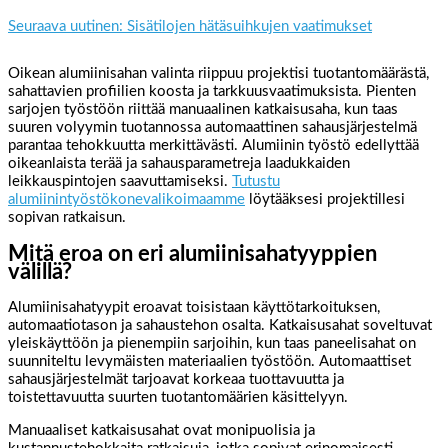
Seuraava uutinen: Sisätilojen hätäsuihkujen vaatimukset
Oikean alumiinisahan valinta riippuu projektisi tuotantomäärästä,
sahattavien profiilien koosta ja tarkkuusvaatimuksista. Pienten
sarjojen työstöön riittää manuaalinen katkaisusaha, kun taas
suuren volyymin tuotannossa automaattinen sahausjärjestelmä
parantaa tehokkuutta merkittävästi. Alumiinin työstö edellyttää
oikeanlaista terää ja sahausparametreja laadukkaiden
leikkauspintojen saavuttamiseksi.
Tutustu
alumiinintyöstökonevalikoimaamme
löytääksesi projektillesi
sopivan ratkaisun.
Mitä eroa on eri alumiinisahatyyppien
välillä?
Alumiinisahatyypit eroavat toisistaan käyttötarkoituksen,
automaatiotason ja sahaustehon osalta. Katkaisusahat soveltuvat
yleiskäyttöön ja pienempiin sarjoihin, kun taas paneelisahat on
suunniteltu levymäisten materiaalien työstöön. Automaattiset
sahausjärjestelmät tarjoavat korkeaa tuottavuutta ja
toistettavuutta suurten tuotantomäärien käsittelyyn.
Manuaaliset katkaisusahat ovat monipuolisia ja