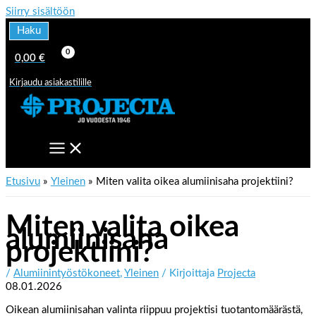
Siirry sisältöön
Haku
0,00
€
Kirjaudu asiakastilille
Etusivu
Yleinen
Miten valita oikea alumiinisaha projektiini?
Miten valita oikea
alumiinisaha
projektiini?
/
Alumiinintyöstökoneet
,
Yleinen
/ Kirjoittaja
Projecta
08.01.2026
Oikean alumiinisahan valinta riippuu projektisi tuotantomäärästä,