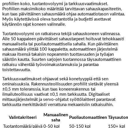
profiilien koko, tuotantovolyymi ja tarkkuusvaatimukset.
Profiilien maksimikoko määrittää tarvittavan sahauskapasiteetin,
kun taas päivittäinen sahausmäärä ohjaa automaatiotason valintaa.
Myös käytettävissä oleva tuotantotila ja budjetti asettavat
käytännön rajat koneen valinnalle.
Tuotantovolyymi on ratkaiseva tekijä sahauskoneen valinnassa.
Alle 50 kappaleen päivittäiset sahaustarpeet hoituvat tehokkaasti
manuaalisella tai puoliautomaattisella sahalla. Kun päivittäinen
sahausmäärä ylittää 100 kappaletta, automaattinen järjestelmä
maksaa itsensä takaisin nopeammin tuottavuuden ja työajan
säästön kautta. Suurten sarjojen tuotannossa täysautomaattinen
ratkaisu vähentää työvoimakustannuksia ja parantaa
toistettavuutta.
Tarkkuusvaatimukset ohjaavat sekä konetyyppiä että sen
ominaisuuksia. Rakennusteollisuuden profiilit sietävät yleensä
±0,5 mm toleranssia, kun taas koneenrakennus tai
ilmailuteollisuus vaativat ±0,1 mm tarkkuutta. Digitaaliset
mittausjärjestelmät ja servo-ohjatut syöttölaitteet parantavat
tarkkuutta merkittävästi verrattuna mekaanisiin ratkaisuihin.
Manuaalinen
Valintakriteeri
Puoliautomaattinen
Täysautom
saha
Tuotantomäärä/päivä
0-50 kpl
50-150 kpl
150+ kpl