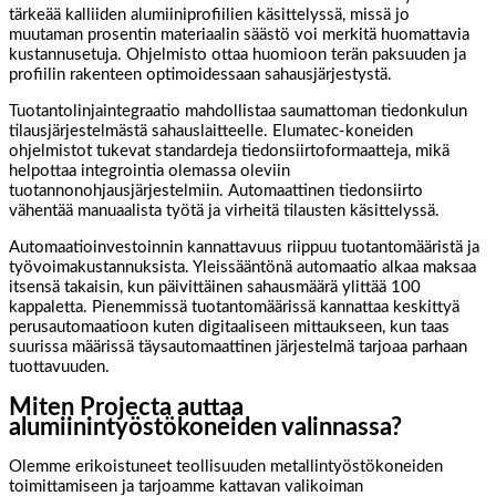
tärkeää kalliiden alumiiniprofiilien käsittelyssä, missä jo
muutaman prosentin materiaalin säästö voi merkitä huomattavia
kustannusetuja. Ohjelmisto ottaa huomioon terän paksuuden ja
profiilin rakenteen optimoidessaan sahausjärjestystä.
Tuotantolinjaintegraatio mahdollistaa saumattoman tiedonkulun
tilausjärjestelmästä sahauslaitteelle. Elumatec-koneiden
ohjelmistot tukevat standardeja tiedonsiirtoformaatteja, mikä
helpottaa integrointia olemassa oleviin
tuotannonohjausjärjestelmiin. Automaattinen tiedonsiirto
vähentää manuaalista työtä ja virheitä tilausten käsittelyssä.
Automaatioinvestoinnin kannattavuus riippuu tuotantomääristä ja
työvoimakustannuksista. Yleissääntönä automaatio alkaa maksaa
itsensä takaisin, kun päivittäinen sahausmäärä ylittää 100
kappaletta. Pienemmissä tuotantomäärissä kannattaa keskittyä
perusautomaatioon kuten digitaaliseen mittaukseen, kun taas
suurissa määrissä täysautomaattinen järjestelmä tarjoaa parhaan
tuottavuuden.
Miten Projecta auttaa
alumiinintyöstökoneiden valinnassa?
Olemme erikoistuneet teollisuuden metallintyöstökoneiden
toimittamiseen ja tarjoamme kattavan valikoiman