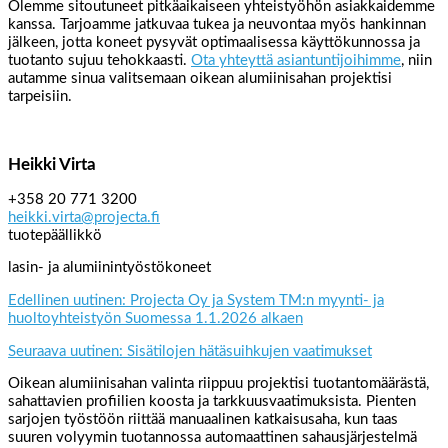
Olemme sitoutuneet pitkäaikaiseen yhteistyöhön asiakkaidemme
kanssa. Tarjoamme jatkuvaa tukea ja neuvontaa myös hankinnan
jälkeen, jotta koneet pysyvät optimaalisessa käyttökunnossa ja
tuotanto sujuu tehokkaasti.
Ota yhteyttä asiantuntijoihimme
, niin
autamme sinua valitsemaan oikean alumiinisahan projektisi
tarpeisiin.
Heikki Virta
+358 20 771 3200
heikki.virta@projecta.fi
tuotepäällikkö
lasin- ja alumiinintyöstökoneet
Edellinen uutinen: Projecta Oy ja System TM:n myynti- ja
huoltoyhteistyön Suomessa 1.1.2026 alkaen
Seuraava uutinen: Sisätilojen hätäsuihkujen vaatimukset
Oikean alumiinisahan valinta riippuu projektisi tuotantomäärästä,
sahattavien profiilien koosta ja tarkkuusvaatimuksista. Pienten
sarjojen työstöön riittää manuaalinen katkaisusaha, kun taas
suuren volyymin tuotannossa automaattinen sahausjärjestelmä