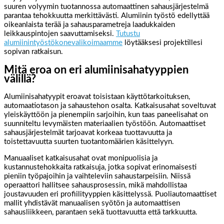
suuren volyymin tuotannossa automaattinen sahausjärjestelmä
parantaa tehokkuutta merkittävästi. Alumiinin työstö edellyttää
oikeanlaista terää ja sahausparametreja laadukkaiden
leikkauspintojen saavuttamiseksi.
Tutustu
alumiinintyöstökonevalikoimaamme
löytääksesi projektillesi
sopivan ratkaisun.
Mitä eroa on eri alumiinisahatyyppien
välillä?
Alumiinisahatyypit eroavat toisistaan käyttötarkoituksen,
automaatiotason ja sahaustehon osalta. Katkaisusahat soveltuvat
yleiskäyttöön ja pienempiin sarjoihin, kun taas paneelisahat on
suunniteltu levymäisten materiaalien työstöön. Automaattiset
sahausjärjestelmät tarjoavat korkeaa tuottavuutta ja
toistettavuutta suurten tuotantomäärien käsittelyyn.
Manuaaliset katkaisusahat ovat monipuolisia ja
kustannustehokkaita ratkaisuja, jotka sopivat erinomaisesti
pieniin työpajoihin ja vaihteleviin sahaustarpeisiin. Niissä
operaattori hallitsee sahausprosessin, mikä mahdollistaa
joustavuuden eri profiilityyppien käsittelyssä. Puoliautomaattiset
mallit yhdistävät manuaalisen syötön ja automaattisen
sahausliikkeen, parantaen sekä tuottavuutta että tarkkuutta.