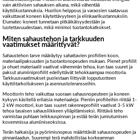
vain aktiivisen sahauksen aikana, mikä vähentää
käyttökustannuksia. Huollon helppous ja varaosien saatavuus
vaikuttavat koneen käytettävyyteen ja elinkaarikustannuksiin.
Elumatec-koneet tunnetaan pitkäikäisyydestään ja
luotettavuudestaan, mikä minimoi tuotantokatkokset.
Miten sahaustehon ja tarkkuuden
vaatimukset määrittyvät?
Sahaustehon tarve määräytyy sahattavien profiilien koon,
materiaalipaksuuden ja tuotantonopeuden mukaan. Pienet profiilit
ja ohuet materiaalit vaativat vähemmän tehoa, kun taas suuret ja
paksut alumiiniprofiilit edellyttävät tehokkaampaa moottoria.
Tarkkuusvaatimukset puolestaan liittyvät lopputuotteen
käyttötarkoitukseen ja asennustoleransseihin.
Moottorin teho vaikuttaa suoraan sahausnopeuteen ja koneen
kykyyn käsitellä erilaisia materiaaleja. Pieniin profiileihin riittää 1-
2 kW moottori, kun taas suuret rakenneprofiilit vaativat 3-5 kW
tehoa tasaisen sahausliikkeen ylläpitämiseksi. Riittävä teho
varmistaa puhtaan leikkauspinnan ja estää terän jumiutumisen
kovemmissa alumiiniseoksissa.
Terän halkaisija ja pyörimisnopeus määrittävät sahausnopeuden ja
pinnanlaadun. Suurempi terä mahdollistaa korkeamman