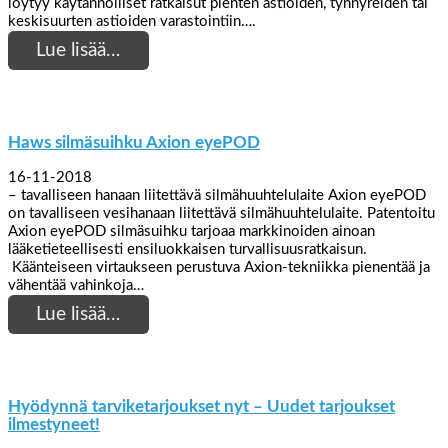
löytyy käytännölliset ratkaisut pienten astioiden, tynnyreiden tai
keskisuurten astioiden varastointiin….
Lue lisää…
Haws silmäsuihku Axion eyePOD
16-11-2018
– tavalliseen hanaan liitettävä silmähuuhtelulaite Axion eyePOD
on tavalliseen vesihanaan liitettävä silmähuuhtelulaite. Patentoitu
Axion eyePOD silmäsuihku tarjoaa markkinoiden ainoan
lääketieteellisesti ensiluokkaisen turvallisuusratkaisun.
Käänteiseen virtaukseen perustuva Axion-tekniikka pienentää ja
vähentää vahinkoja…
Lue lisää…
Hyödynnä tarviketarjoukset nyt – Uudet tarjoukset
ilmestyneet!