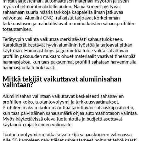
mittausjärjestelmän, automaattisen materiaalinsyötön ja usein
myös ohjelmointimahdollisuuden. Nämä koneet pystyvät
sahaamaan suuria määriä tarkkoja kappaleita ilman jatkuvaa
valvontaa. Alumiini CNC -ratkaisut tarjoavat korkeimman
tarkkuustason ja mahdollistavat monimutkaisten sahausprofiilien
toteuttamisen.
Terätyypin valinta vaikuttaa merkittävästi sahaustulokseen.
Karbiditerät kestävät hyvin alumiinin työstöä ja tarjoavat pitkän
käyttöiän. Hammastiheys ja geometria tulee valita sahattavan
profiilin paksuuden mukaan: ohuet materiaalit vaativat tiheämpää
hammasjakoa, kun taas paksummat profiilit sahataan harvemmalla
hammasjaolla tehokkaasti.
Mitkä tekijät vaikuttavat alumiinisahan
valintaan?
Alumiinisahan valintaan vaikuttavat keskeisesti sahattavien
profiilien koko, tuotantovolyymi ja tarkkuusvaatimukset.
Profiilien maksimikoko määrittää tarvittavan sahauskapasiteetin,
kun taas päivittäinen sahausmäärä ohjaa automaatiotason valintaa.
Myös käytettävissä oleva tuotantotila ja budjetti asettavat
käytännön rajat koneen valinnalle.
Tuotantovolyymi on ratkaiseva tekijä sahauskoneen valinnassa.
Alle 50 kappaleen päivittäiset sahaustarpeet hoituvat tehokkaasti