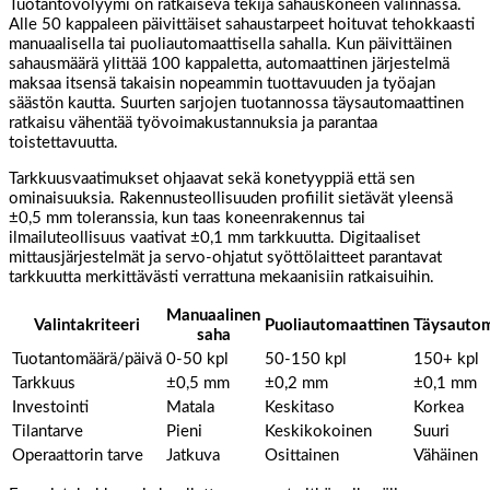
Tuotantovolyymi on ratkaiseva tekijä sahauskoneen valinnassa.
Alle 50 kappaleen päivittäiset sahaustarpeet hoituvat tehokkaasti
manuaalisella tai puoliautomaattisella sahalla. Kun päivittäinen
sahausmäärä ylittää 100 kappaletta, automaattinen järjestelmä
maksaa itsensä takaisin nopeammin tuottavuuden ja työajan
säästön kautta. Suurten sarjojen tuotannossa täysautomaattinen
ratkaisu vähentää työvoimakustannuksia ja parantaa
toistettavuutta.
Tarkkuusvaatimukset ohjaavat sekä konetyyppiä että sen
ominaisuuksia. Rakennusteollisuuden profiilit sietävät yleensä
±0,5 mm toleranssia, kun taas koneenrakennus tai
ilmailuteollisuus vaativat ±0,1 mm tarkkuutta. Digitaaliset
mittausjärjestelmät ja servo-ohjatut syöttölaitteet parantavat
tarkkuutta merkittävästi verrattuna mekaanisiin ratkaisuihin.
Manuaalinen
Valintakriteeri
Puoliautomaattinen
Täysautom
saha
Tuotantomäärä/päivä
0-50 kpl
50-150 kpl
150+ kpl
Tarkkuus
±0,5 mm
±0,2 mm
±0,1 mm
Investointi
Matala
Keskitaso
Korkea
Tilantarve
Pieni
Keskikokoinen
Suuri
Operaattorin tarve
Jatkuva
Osittainen
Vähäinen