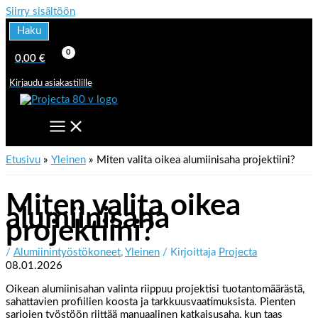
Siirry sisältöön
Haku
0,00
€
Kirjaudu asiakastilille
Etusivu
Yleinen
Miten valita oikea alumiinisaha projektiini?
Miten valita oikea
alumiinisaha
projektiini?
/
Alumiinintyöstökoneet
,
Yleinen
/ Kirjoittaja
Projecta
08.01.2026
Oikean alumiinisahan valinta riippuu projektisi tuotantomäärästä,
sahattavien profiilien koosta ja tarkkuusvaatimuksista. Pienten
sarjojen työstöön riittää manuaalinen katkaisusaha, kun taas