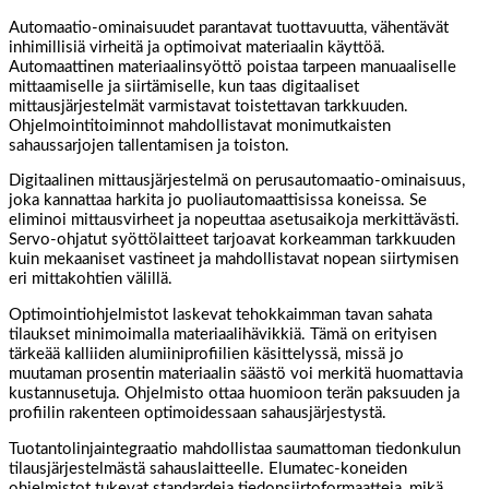
Automaatio-ominaisuudet parantavat tuottavuutta, vähentävät
inhimillisiä virheitä ja optimoivat materiaalin käyttöä.
Automaattinen materiaalinsyöttö poistaa tarpeen manuaaliselle
mittaamiselle ja siirtämiselle, kun taas digitaaliset
mittausjärjestelmät varmistavat toistettavan tarkkuuden.
Ohjelmointitoiminnot mahdollistavat monimutkaisten
sahaussarjojen tallentamisen ja toiston.
Digitaalinen mittausjärjestelmä on perusautomaatio-ominaisuus,
joka kannattaa harkita jo puoliautomaattisissa koneissa. Se
eliminoi mittausvirheet ja nopeuttaa asetusaikoja merkittävästi.
Servo-ohjatut syöttölaitteet tarjoavat korkeamman tarkkuuden
kuin mekaaniset vastineet ja mahdollistavat nopean siirtymisen
eri mittakohtien välillä.
Optimointiohjelmistot laskevat tehokkaimman tavan sahata
tilaukset minimoimalla materiaalihävikkiä. Tämä on erityisen
tärkeää kalliiden alumiiniprofiilien käsittelyssä, missä jo
muutaman prosentin materiaalin säästö voi merkitä huomattavia
kustannusetuja. Ohjelmisto ottaa huomioon terän paksuuden ja
profiilin rakenteen optimoidessaan sahausjärjestystä.
Tuotantolinjaintegraatio mahdollistaa saumattoman tiedonkulun
tilausjärjestelmästä sahauslaitteelle. Elumatec-koneiden
ohjelmistot tukevat standardeja tiedonsiirtoformaatteja, mikä