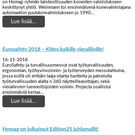
on Homag-ryhmän taloteollisuuden koneiden valmistukseen
keskittynyt yhtiö. Weinmann toi ensimmäisenä konevalmistajana
automaation puutalonvalmistukseen jo 1990…
Lue lisää…
Eurosafety 2018 – Kiitos kaikille vierailijoille!
16-11-2018
EuroSafety-ja turvallisuusmessut ovat työturvallisuuden,
ergonomian, työhyvinvoinnin- ja työterveyden messutahtuma,
jossa esillä oli erittäin laaja otanta tuotteita ja palveluita
työturvallisuuden alalta n 360 näytteilleasettajan, sekä
vierailevien luennoitsijoiden voimin. Projecta osallistui
ensimmäistä kertaa…
Lue lisää…
Homag on julkaissut Edition25 juhlamallit!