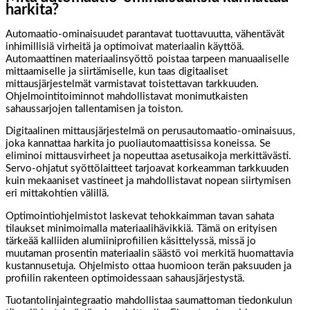
harkita?
Automaatio-ominaisuudet parantavat tuottavuutta, vähentävät
inhimillisiä virheitä ja optimoivat materiaalin käyttöä.
Automaattinen materiaalinsyöttö poistaa tarpeen manuaaliselle
mittaamiselle ja siirtämiselle, kun taas digitaaliset
mittausjärjestelmät varmistavat toistettavan tarkkuuden.
Ohjelmointitoiminnot mahdollistavat monimutkaisten
sahaussarjojen tallentamisen ja toiston.
Digitaalinen mittausjärjestelmä on perusautomaatio-ominaisuus,
joka kannattaa harkita jo puoliautomaattisissa koneissa. Se
eliminoi mittausvirheet ja nopeuttaa asetusaikoja merkittävästi.
Servo-ohjatut syöttölaitteet tarjoavat korkeamman tarkkuuden
kuin mekaaniset vastineet ja mahdollistavat nopean siirtymisen
eri mittakohtien välillä.
Optimointiohjelmistot laskevat tehokkaimman tavan sahata
tilaukset minimoimalla materiaalihävikkiä. Tämä on erityisen
tärkeää kalliiden alumiiniprofiilien käsittelyssä, missä jo
muutaman prosentin materiaalin säästö voi merkitä huomattavia
kustannusetuja. Ohjelmisto ottaa huomioon terän paksuuden ja
profiilin rakenteen optimoidessaan sahausjärjestystä.
Tuotantolinjaintegraatio mahdollistaa saumattoman tiedonkulun