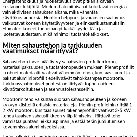
Energiatehokkuus ja huollettavuus ovat pitkän aikavälin
kustannustekijöitä. Modernit alumiinisahat kuluttavat energiaa
vain aktiivisen sahauksen aikana, mikä vähentää
käyttökustannuksia. Huollon helppous ja varaosien saatavuus
vaikuttavat koneen käytettävyyteen ja elinkaarikustannuksiin.
Elumatec-koneet tunnetaan pitkäikäisyydestään ja
luotettavuudestaan, mikä minimoi tuotantokatkokset.
Miten sahaustehon ja tarkkuuden
vaatimukset määrittyvät?
Sahaustehon tarve määräytyy sahattavien profiilien koon,
materiaalipaksuuden ja tuotantonopeuden mukaan. Pienet profiilit
ja ohuet materiaalit vaativat vähemmän tehoa, kun taas suuret ja
paksut alumiiniprofiilit edellyttävät tehokkaampaa moottoria.
Tarkkuusvaatimukset puolestaan liittyvät lopputuotteen
käyttötarkoitukseen ja asennustoleransseihin.
Moottorin teho vaikuttaa suoraan sahausnopeuteen ja koneen
kykyyn käsitellä erilaisia materiaaleja. Pieniin profiileihin riittää 1-
2 kW moottori, kun taas suuret rakenneprofiilit vaativat 3-5 kW
tehoa tasaisen sahausliikkeen ylläpitämiseksi. Riittävä teho
varmistaa puhtaan leikkauspinnan ja estää terän jumiutumisen
kovemmissa alumiiniseoksissa.
Terän halkaisija ja pyörimisnopeus määrittävät sahausnopeuden ja