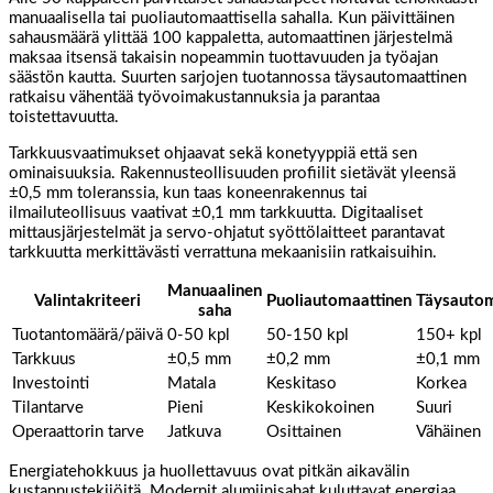
manuaalisella tai puoliautomaattisella sahalla. Kun päivittäinen
sahausmäärä ylittää 100 kappaletta, automaattinen järjestelmä
maksaa itsensä takaisin nopeammin tuottavuuden ja työajan
säästön kautta. Suurten sarjojen tuotannossa täysautomaattinen
ratkaisu vähentää työvoimakustannuksia ja parantaa
toistettavuutta.
Tarkkuusvaatimukset ohjaavat sekä konetyyppiä että sen
ominaisuuksia. Rakennusteollisuuden profiilit sietävät yleensä
±0,5 mm toleranssia, kun taas koneenrakennus tai
ilmailuteollisuus vaativat ±0,1 mm tarkkuutta. Digitaaliset
mittausjärjestelmät ja servo-ohjatut syöttölaitteet parantavat
tarkkuutta merkittävästi verrattuna mekaanisiin ratkaisuihin.
Manuaalinen
Valintakriteeri
Puoliautomaattinen
Täysautom
saha
Tuotantomäärä/päivä
0-50 kpl
50-150 kpl
150+ kpl
Tarkkuus
±0,5 mm
±0,2 mm
±0,1 mm
Investointi
Matala
Keskitaso
Korkea
Tilantarve
Pieni
Keskikokoinen
Suuri
Operaattorin tarve
Jatkuva
Osittainen
Vähäinen
Energiatehokkuus ja huollettavuus ovat pitkän aikavälin
kustannustekijöitä. Modernit alumiinisahat kuluttavat energiaa