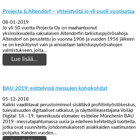
Projecta & Altendorf – yhteistyötä jo yli puoli vuosisataa
08-01-2019
Jo yli 50 vuotta Projecta Oy on maahantuonut
yksinoikeudella saksalaisen Altendorfin tarkistuspyörösahoja.
Altendorf on perustettu jo vuonna 1906 ja vuoden 1956 jälkeen
se on keskittynyt vain ja ainoastaan tarkistuspyörösahojen
valmistukseen, joita…
Lue lisää…
BAU 2019: esittelyssä messujen kohokohdat
05-12-2018
Kaikki vaadittavat perustoiminnot sisältävä profiilintyöstökeskus,
tulevaisuuden digitaaliset ratkaisut, ja näytteilleasettajana Voilàp
Digital: 14.–19. tammikuuta elumatec esittelee Münchenin BAU
2019 -messutapahtumassa uusia ja edelleen kehitettyjä tuotteita,
jotka ovat suunniteltu johdonmukaisesti asiakkaiden vaatimusten
pohjalta. Kahden vuoden…