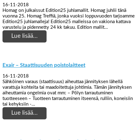
16-11-2018
Homag on julkaissut Edition25 juhlamallit. Homag juhlii tänä
vuonna 25. Homag Treffiä, jonka vuoksi loppuvuoden tarjoamme
Edition25 juhlamalleja! Edition25 malleissa on vakiona kattava
varustelu ja pidennetty 24 kk takuu. Edition mallit…
Lue lisää…
Exair – Staattisuuden poistolaitteet
16-11-2018
Sähköinen varaus (staattisuus) aiheuttaa jännityksen lähellä
varattuja kohteita tai maadoitettuja johtimia. Tämän jännityksen
aiheuttamia ongelmia ovat mm: – Pölyn tarrautuminen
tuotteeseen – Tuotteen tarrautuminen itseensä, rulliin, koneisiin
tai kehyksiin -…
Lue lisää…