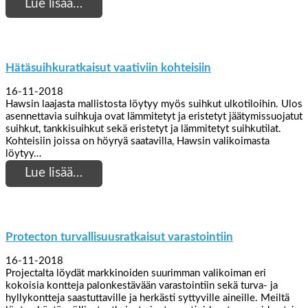
Lue lisää…
Hätäsuihkuratkaisut vaativiin kohteisiin
16-11-2018
Hawsin laajasta mallistosta löytyy myös suihkut ulkotiloihin. Ulos
asennettavia suihkuja ovat lämmitetyt ja eristetyt jäätymissuojatut
suihkut, tankkisuihkut sekä eristetyt ja lämmitetyt suihkutilat.
Kohteisiin joissa on höyryä saatavilla, Hawsin valikoimasta
löytyy…
Lue lisää…
Protecton turvallisuusratkaisut varastointiin
16-11-2018
Projectalta löydät markkinoiden suurimman valikoiman eri
kokoisia kontteja palonkestävään varastointiin sekä turva- ja
hyllykontteja saastuttaville ja herkästi syttyville aineille. Meiltä