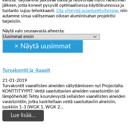
kanssa. Tarjoamme jatkuvaa tukea ja neuvontaa myös hankinnan
jälkeen, jotta koneet pysyvät optimaalisessa käyttökunnossa ja
tuotanto sujuu tehokkaasti.
Ota yhteyttä asiantuntijoihimme
, niin
autamme sinua valitsemaan oikean alumiinisahan projektisi
tarpeisiin.
Näytä vain seuraavasta aiheesta:
Turvakontit ja -kaapit
21-01-2019
Turvakontit vaarallisten aineiden säilyttämiseen nyt Projectalta.
KONTTITYYPIT: Vettä saastuttavien aineiden varastointiin (ei
lämpöherkät) Tehty kourulevystä sellaisten vaarallisten aineiden
varastointiin, jotka luokitellaan vettä saastuttaviin aineisiin,
luokkiin 1-3 (WGK 1, WGK 2…
Lue lisää…