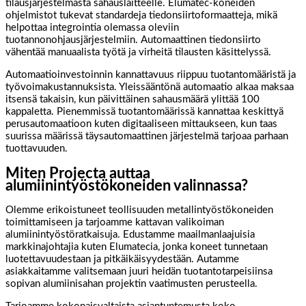
tilausjärjestelmästä sahauslaitteelle. Elumatec-koneiden
ohjelmistot tukevat standardeja tiedonsiirtoformaatteja, mikä
helpottaa integrointia olemassa oleviin
tuotannonohjausjärjestelmiin. Automaattinen tiedonsiirto
vähentää manuaalista työtä ja virheitä tilausten käsittelyssä.
Automaatioinvestoinnin kannattavuus riippuu tuotantomääristä ja
työvoimakustannuksista. Yleissääntönä automaatio alkaa maksaa
itsensä takaisin, kun päivittäinen sahausmäärä ylittää 100
kappaletta. Pienemmissä tuotantomäärissä kannattaa keskittyä
perusautomaatioon kuten digitaaliseen mittaukseen, kun taas
suurissa määrissä täysautomaattinen järjestelmä tarjoaa parhaan
tuottavuuden.
Miten Projecta auttaa
alumiinintyöstökoneiden valinnassa?
Olemme erikoistuneet teollisuuden metallintyöstökoneiden
toimittamiseen ja tarjoamme kattavan valikoiman
alumiinintyöstöratkaisuja. Edustamme maailmanlaajuisia
markkinajohtajia kuten Elumatecia, jonka koneet tunnetaan
luotettavuudestaan ja pitkäikäisyydestään. Autamme
asiakkaitamme valitsemaan juuri heidän tuotantotarpeisiinsa
sopivan alumiinisahan projektin vaatimusten perusteella.