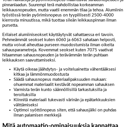
pinnanlaadun. Suurempi terä mahdollistaa korkeamman
leikkausnopeuden, mutta vaatii enemmän tilaa ja tehoa. Alumiinin
työstössä terän pyörimisnopeus on tyypillisesti 2500-4000
kierrosta minuutissa, mikä tuottaa sileän leikkauspinnan ilman
pursetta.
Erilaiset alumiiniseokset käyttäytyvät sahattaessa eri tavoin.
Pehmeämmät seokset kuten 6060 ja 6063 sahataan helposti,
mutta voivat aiheuttaa purseen muodostumista ilman oikeita
sahausparametreja. Kovemmat seokset kuten 7075 vaativat
hitaamman sahausnopeuden ja terävämmän terän puhtaan
leikkauksen saavuttamiseksi.
Käytä oikeaa jäähdytys- ja voiteluainetta vähentääksesi
kitkaa ja lämmönmuodostusta
Säädä sahausnopeus materiaalipaksuuden mukaan:
ohuemmat materiaalit kestävät nopeamman sahauksen
Varmista terän kunto säännöllisillä tarkastuksilla ja
teroituksilla
Kiinnitä materiaali tukevasti värinän ja epätarkkuuksien
välttämiseksi
Optimoi syöttönopeus siten, että sahausjälki on puhdas
ilman palamisen merkkejä
Mitä automaatio-ominaisuuksia kannattaa