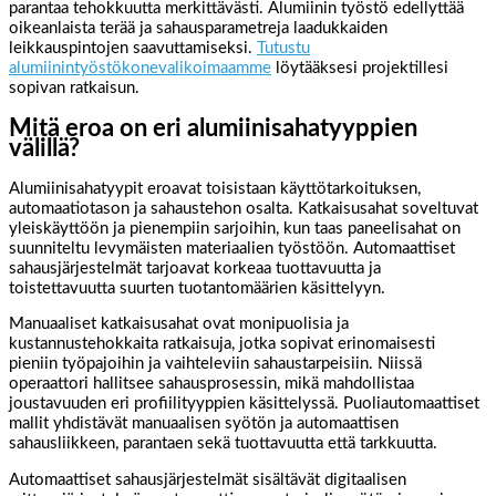
parantaa tehokkuutta merkittävästi. Alumiinin työstö edellyttää
oikeanlaista terää ja sahausparametreja laadukkaiden
leikkauspintojen saavuttamiseksi.
Tutustu
alumiinintyöstökonevalikoimaamme
löytääksesi projektillesi
sopivan ratkaisun.
Mitä eroa on eri alumiinisahatyyppien
välillä?
Alumiinisahatyypit eroavat toisistaan käyttötarkoituksen,
automaatiotason ja sahaustehon osalta. Katkaisusahat soveltuvat
yleiskäyttöön ja pienempiin sarjoihin, kun taas paneelisahat on
suunniteltu levymäisten materiaalien työstöön. Automaattiset
sahausjärjestelmät tarjoavat korkeaa tuottavuutta ja
toistettavuutta suurten tuotantomäärien käsittelyyn.
Manuaaliset katkaisusahat ovat monipuolisia ja
kustannustehokkaita ratkaisuja, jotka sopivat erinomaisesti
pieniin työpajoihin ja vaihteleviin sahaustarpeisiin. Niissä
operaattori hallitsee sahausprosessin, mikä mahdollistaa
joustavuuden eri profiilityyppien käsittelyssä. Puoliautomaattiset
mallit yhdistävät manuaalisen syötön ja automaattisen
sahausliikkeen, parantaen sekä tuottavuutta että tarkkuutta.
Automaattiset sahausjärjestelmät sisältävät digitaalisen