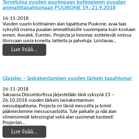
Tervetuloa vuoden suurimpaan kotimaiseen puualan
ammattitapahtumaan PUUKONE 19.-21.9.2018
16-11-2018
Vuoden suurin kotimainen alan tapahtuma Puukone, avaa taas
syksyllä ovensa puualan ammattilaisille suurempana kuin koskaan
ennen. Awutek, Eurotec, Projecta ja Innomac esittelevät omissa
tiloissaan uusia koneita, laitteita ja palveluja. Loistavaa…
Lue lisää…
Glasstec – lasirakentamisen vuoden tärkein tapahtuma!
16-11-2018
Saksassa Düsseldorfissa järjestetään tänä syksynä 23 –
26.10.2018 vuoden tärkein lasirakentamisen
messutapahtuma. Projecta on läsnä messuilla ja toimii
päämiestemme messuosastoilla. Tule paikalle ja nää alan
viimeisimmät teknologiat sekä alan uusimmat tuotteet!
Projectan…
Lue lisää…