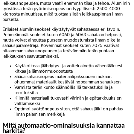
leikkausnopeuden, mutta vaatii enemmän tilaa ja tehoa. Alumiinin
työstössä terän pyörimisnopeus on tyypillisesti 2500-4000
kierrosta minuutissa, mikä tuottaa sileän leikkauspinnan ilman
pursetta.
Erilaiset alumiiniseokset käyttäytyvät sahattaessa eri tavoin.
Pehmeämmät seokset kuten 6060 ja 6063 sahataan helposti,
mutta voivat aiheuttaa purseen muodostumista ilman oikeita
sahausparametreja. Kovemmat seokset kuten 7075 vaativat
hitaamman sahausnopeuden ja terävämmän terän puhtaan
leikkauksen saavuttamiseksi.
Käytä oikeaa jäähdytys- ja voiteluainetta vähentääksesi
kitkaa ja lämmönmuodostusta
Säädä sahausnopeus materiaalipaksuuden mukaan:
ohuemmat materiaalit kestävät nopeamman sahauksen
Varmista terän kunto säännöllisillä tarkastuksilla ja
teroituksilla
Kiinnitä materiaali tukevasti värinän ja epätarkkuuksien
välttämiseksi
Optimoi syöttönopeus siten, että sahausjälki on puhdas
ilman palamisen merkkejä
Mitä automaatio-ominaisuuksia kannattaa
harkita?