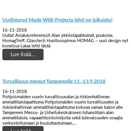
Uudistunut Made With Projecta lehti on julkaistu!
16-11-2018
Uutta! Asiakasreferenssit Alan ykköstapahtumat, puukone,
HomagTreff, Glasstech Huoltosopimus HOMAG – uusi design nyt
koneissa Lataa lehti tästä
Lue lisää…
Turvallisuus-messut Tampereella 11.-13.9.2018
16-11-2018
Pohjoismaiden suurin turvallisuusalan ja riskienhallinnan
ammattilaistapahtuma Pohjoismaiden suurin turvallisuuden ja
riskienhallinnan ammattilaistapahtuma kokoaa saman katon alle
Tampereen Messu- ja Urheilukeskukseen tuhansittain alan
ammattilaisia, vapaaehtoistoimijoita sekä tulevaisuuden osaajia
verkostoitumaan ja kouluttautumaan….