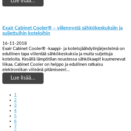
Lue lisää…
Exair Cabinet Cooler® – viilennystä sähkökeskuksiin ja
suljettuihin koteloihin
16-11-2018
Exair Cabinet Cooler® -kaappi- ja kotelojäähdytinjärjestelmä on
edullinen tapa viilentää sähkökeskuksia ja muita suljettuja
koteloita. Kesällä lämpötilan noustessa sähkökaapit kuumenevat
liikaa, Cabinet Cooler on helppo ja edullinen ratkaisu
elektroniikan viileänä pitämiseen!…
Lue lisää…
1
2
3
4
5
6
7