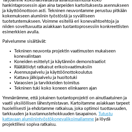
Tarjoamme kokonaisvaltaista asiantuntemusta koko
hankintaprosessin ajan aina tarpeiden kartoituksesta asennukseen
ja käyttöönottoon asti. Tekninen neuvontamme perustuu pitkään
kokemukseen alumiinin työstöstä ja syvälliseen
tuotetuntemukseen. Voimme esitellä eri konevaihtoehtoja ja
niiden soveltuvuutta asiakkaan tuotantoprosessiin konkreettisten
esimerkkien avulla.
Palvelumme sisältävät:
Tekninen neuvonta projektin vaatimusten mukaiseen
konevalintaan
Koneiden esittelyt ja käytännön demonstraatiot
Räätälöidyt ratkaisut erikoisvaatimuksiin
Asennuspalvelu ja käyttöönottokoulutus
Kattava jälkipalvelu ja huoltotuki
Varaosien ja tarvikkeiden toimitus
Tekninen tuki koko koneen elinkaaren ajan
Ymmärrämme, että jokainen tuotantoprojekti on ainutlaatuinen ja
vaatii yksilöllisen lähestymistavan. Kartoitamme asiakkaan tarpeet
huolellisesti ja ehdotamme ratkaisua, joka optimoi tuottavuuden,
tarkkuuden ja kustannustehokkuuden tasapainon.
Tutustu
kattavaan alumiinintyöstökonevalikoimallamme
ja löydä
projektillesi sopiva ratkaisu.