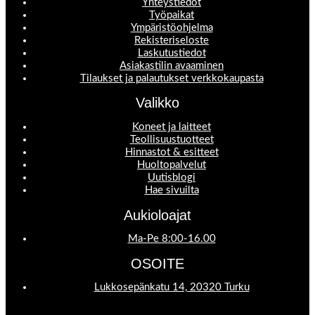
Yhteystiedot
Työpaikat
Ympäristöohjelma
Rekisteriseloste
Laskutustiedot
Asiakastilin avaaminen
Tilaukset ja palautukset verkkokaupasta
Valikko
Koneet ja laitteet
Teollisuustuotteet
Hinnastot & esitteet
Huoltopalvelut
Uutisblogi
Hae sivuilta
Aukioloajat
Ma-Pe 8:00-16.00
OSOITE
Lukkosepänkatu 14, 20320 Turku