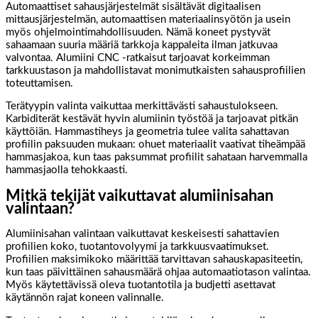
Automaattiset sahausjärjestelmät sisältävät digitaalisen
mittausjärjestelmän, automaattisen materiaalinsyötön ja usein
myös ohjelmointimahdollisuuden. Nämä koneet pystyvät
sahaamaan suuria määriä tarkkoja kappaleita ilman jatkuvaa
valvontaa. Alumiini CNC -ratkaisut tarjoavat korkeimman
tarkkuustason ja mahdollistavat monimutkaisten sahausprofiilien
toteuttamisen.
Terätyypin valinta vaikuttaa merkittävästi sahaustulokseen.
Karbiditerät kestävät hyvin alumiinin työstöä ja tarjoavat pitkän
käyttöiän. Hammastiheys ja geometria tulee valita sahattavan
profiilin paksuuden mukaan: ohuet materiaalit vaativat tiheämpää
hammasjakoa, kun taas paksummat profiilit sahataan harvemmalla
hammasjaolla tehokkaasti.
Mitkä tekijät vaikuttavat alumiinisahan
valintaan?
Alumiinisahan valintaan vaikuttavat keskeisesti sahattavien
profiilien koko, tuotantovolyymi ja tarkkuusvaatimukset.
Profiilien maksimikoko määrittää tarvittavan sahauskapasiteetin,
kun taas päivittäinen sahausmäärä ohjaa automaatiotason valintaa.
Myös käytettävissä oleva tuotantotila ja budjetti asettavat
käytännön rajat koneen valinnalle.