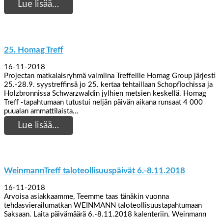
Lue lisää…
25. Homag Treff
16-11-2018
Projectan matkalaisryhmä valmiina Treffeille Homag Group järjesti
25.-28.9. syystreffinsä jo 25. kertaa tehtaillaan Schopflochissa ja
Holzbronnissa Schwarzwaldin jylhien metsien keskellä. Homag
Treff -tapahtumaan tutustui neljän päivän aikana runsaat 4 000
puualan ammattilaista…
Lue lisää…
WeinmannTreff taloteollisuuspäivät 6.-8.11.2018
16-11-2018
Arvoisa asiakkaamme, Teemme taas tänäkin vuonna
tehdasvierailumatkan WEINMANN taloteollisuustapahtumaan
Saksaan. Laita päivämäärä 6.-8.11.2018 kalenteriin. Weinmann