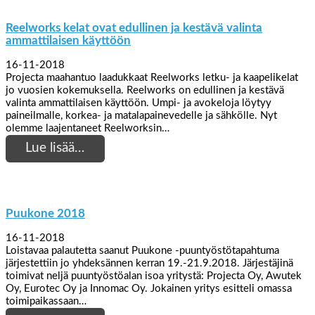
Reelworks kelat ovat edullinen ja kestävä valinta
ammattilaisen käyttöön
16-11-2018
Projecta maahantuo laadukkaat Reelworks letku- ja kaapelikelat
jo vuosien kokemuksella. Reelworks on edullinen ja kestävä
valinta ammattilaisen käyttöön. Umpi- ja avokeloja löytyy
paineilmalle, korkea- ja matalapainevedelle ja sähkölle. Nyt
olemme laajentaneet Reelworksin…
Lue lisää…
Puukone 2018
16-11-2018
Loistavaa palautetta saanut Puukone -puuntyöstötapahtuma
järjestettiin jo yhdeksännen kerran 19.-21.9.2018. Järjestäjinä
toimivat neljä puuntyöstöalan isoa yritystä: Projecta Oy, Awutek
Oy, Eurotec Oy ja Innomac Oy. Jokainen yritys esitteli omassa
toimipaikassaan…