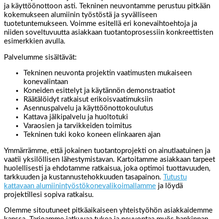
ja käyttöönottoon asti. Tekninen neuvontamme perustuu pitkään
kokemukseen alumiinin työstöstä ja syvälliseen
tuotetuntemukseen. Voimme esitellä eri konevaihtoehtoja ja
niiden soveltuvuutta asiakkaan tuotantoprosessiin konkreettisten
esimerkkien avulla.
Palvelumme sisältävät:
Tekninen neuvonta projektin vaatimusten mukaiseen
konevalintaan
Koneiden esittelyt ja käytännön demonstraatiot
Räätälöidyt ratkaisut erikoisvaatimuksiin
Asennuspalvelu ja käyttöönottokoulutus
Kattava jälkipalvelu ja huoltotuki
Varaosien ja tarvikkeiden toimitus
Tekninen tuki koko koneen elinkaaren ajan
Ymmärrämme, että jokainen tuotantoprojekti on ainutlaatuinen ja
vaatii yksilöllisen lähestymistavan. Kartoitamme asiakkaan tarpeet
huolellisesti ja ehdotamme ratkaisua, joka optimoi tuottavuuden,
tarkkuuden ja kustannustehokkuuden tasapainon.
Tutustu
kattavaan alumiinintyöstökonevalikoimallamme
ja löydä
projektillesi sopiva ratkaisu.
Olemme sitoutuneet pitkäaikaiseen yhteistyöhön asiakkaidemme