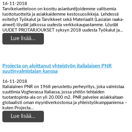
16-11-2018
Tarvikeluetteloon on koottu asiantuntijoidemme valitsemia
luottotuotteita ja asiakkaidemme kestosuosikkeja. Lehdessä
esitellyt Työkalut ja Tarvikkeet sekä Materiaalit (Lasialan raaka-
aineet) löydät jatkossa uudesta verkkokaupastamme. Löydät
UUDET PROTARJOUKSET syksyn 2018 uudesta Työkalut ja…
Lue lisää…
Projecta on aloittanut yhteistyön italialaisen PNR
suutinvalmistajan kanssa
16-11-2018
Italialainen PNR on 1968 perustettu perheyritys, joka valmistaa
suuttimia Vogherassa Italiassa, jossa yhtiön tehtaiden
tuotantopinta-ala on yli 20.000 m2. PNR palvelee asiakkaitaan
globaalisti oman myyntiverkostonsa ja yhteistyökumppaniensa –
kuten Projecta…
Lue lisää…