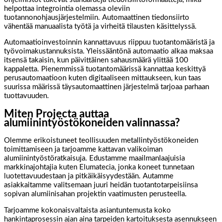
helpottaa integrointia olemassa oleviin
tuotannonohjausjärjestelmiin. Automaattinen tiedonsiirto
vähentää manuaalista työtä ja virheitä tilausten käsittelyssä.
Automaatioinvestoinnin kannattavuus riippuu tuotantomääristä ja
työvoimakustannuksista. Yleissääntönä automaatio alkaa maksaa
itsensä takaisin, kun päivittäinen sahausmäärä ylittää 100
kappaletta. Pienemmissä tuotantomäärissä kannattaa keskittyä
perusautomaatioon kuten digitaaliseen mittaukseen, kun taas
suurissa määrissä täysautomaattinen järjestelmä tarjoaa parhaan
tuottavuuden.
Miten Projecta auttaa
alumiinintyöstökoneiden valinnassa?
Olemme erikoistuneet teollisuuden metallintyöstökoneiden
toimittamiseen ja tarjoamme kattavan valikoiman
alumiinintyöstöratkaisuja. Edustamme maailmanlaajuisia
markkinajohtajia kuten Elumatecia, jonka koneet tunnetaan
luotettavuudestaan ja pitkäikäisyydestään. Autamme
asiakkaitamme valitsemaan juuri heidän tuotantotarpeisiinsa
sopivan alumiinisahan projektin vaatimusten perusteella.
Tarjoamme kokonaisvaltaista asiantuntemusta koko
hankintaprosessin ajan aina tarpeiden kartoituksesta asennukseen