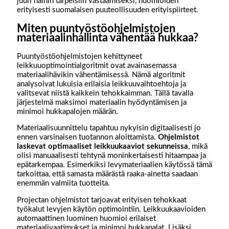
juuri näihin tarpeisiin vastaamiseksi, huomioiden
erityisesti suomalaisen puuteollisuuden erityispiirteet.
Miten puuntyöstöohjelmistojen
materiaalinhallinta vähentää hukkaa?
Puuntyöstöohjelmistojen kehittyneet
leikkuuoptimointialgoritmit ovat avainasemassa
materiaalihävikin vähentämisessä. Nämä algoritmit
analysoivat lukuisia erilaisia leikkuuvaihtoehtoja ja
valitsevat niistä kaikkein tehokkaimman. Tällä tavalla
järjestelmä maksimoi materiaalin hyödyntämisen ja
minimoi hukkapalojen määrän.
Materiaalisuunnittelu tapahtuu nykyisin digitaalisesti jo
ennen varsinaisen tuotannon aloittamista.
Ohjelmistot
laskevat optimaaliset leikkuukaaviot sekunneissa
, mikä
olisi manuaalisesti tehtynä moninkertaisesti hitaampaa ja
epätarkempaa. Esimerkiksi levymateriaalien käytössä tämä
tarkoittaa, että samasta määrästä raaka-ainetta saadaan
enemmän valmiita tuotteita.
Projectan ohjelmistot tarjoavat erityisen tehokkaat
työkalut levyjen käytön optimointiin. Leikkuukaavioiden
automaattinen luominen huomioi erilaiset
materiaalivaatimukset ja minimoi hukkapalat. Lisäksi