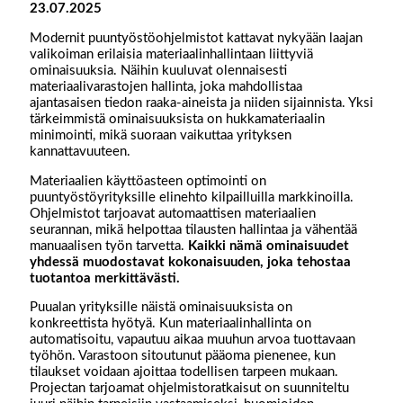
23.07.2025
Modernit puuntyöstöohjelmistot kattavat nykyään laajan
valikoiman erilaisia materiaalinhallintaan liittyviä
ominaisuuksia. Näihin kuuluvat olennaisesti
materiaalivarastojen hallinta, joka mahdollistaa
ajantasaisen tiedon raaka-aineista ja niiden sijainnista. Yksi
tärkeimmistä ominaisuuksista on hukkamateriaalin
minimointi, mikä suoraan vaikuttaa yrityksen
kannattavuuteen.
Materiaalien käyttöasteen optimointi on
puuntyöstöyrityksille elinehto kilpailluilla markkinoilla.
Ohjelmistot tarjoavat automaattisen materiaalien
seurannan, mikä helpottaa tilausten hallintaa ja vähentää
manuaalisen työn tarvetta.
Kaikki nämä ominaisuudet
yhdessä muodostavat kokonaisuuden, joka tehostaa
tuotantoa merkittävästi.
Puualan yrityksille näistä ominaisuuksista on
konkreettista hyötyä. Kun materiaalinhallinta on
automatisoitu, vapautuu aikaa muuhun arvoa tuottavaan
työhön. Varastoon sitoutunut pääoma pienenee, kun
tilaukset voidaan ajoittaa todellisen tarpeen mukaan.
Projectan tarjoamat ohjelmistoratkaisut on suunniteltu