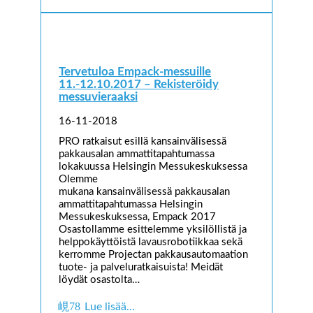
Tervetuloa Empack-messuille
11.-12.10.2017 – Rekisteröidy
messuvieraaksi
16-11-2018
PRO ratkaisut esillä kansainvälisessä
pakkausalan ammattitapahtumassa
lokakuussa Helsingin Messukeskuksessa
Olemme
mukana kansainvälisessä pakkausalan
ammattitapahtumassa Helsingin
Messukeskuksessa, Empack 2017
Osastollamme esittelemme yksilöllistä ja
helppokäyttöistä lavausrobotiikkaa sekä
kerromme Projectan pakkausautomaation
tuote- ja palveluratkaisuista! Meidät
löydät osastolta…
Lue lisää…