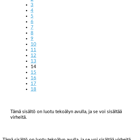
3
4
5
6
7
8
9
10
11
12
13
14
15
16
17
18
Tämä sisältö on luotu tekoälyn avulla, ja se voi sisältää
virheitä.
Tämä sisältö on luotu tekoälyn avulla, ja se voi sisältää virheitä.