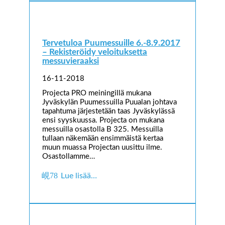
Tervetuloa Puumessuille 6.-8.9.2017
– Rekisteröidy veloituksetta
messuvieraaksi
16-11-2018
Projecta PRO meiningillä mukana
Jyväskylän Puumessuilla Puualan johtava
tapahtuma järjestetään taas Jyväskylässä
ensi syyskuussa. Projecta on mukana
messuilla osastolla B 325. Messuilla
tullaan näkemään ensimmäistä kertaa
muun muassa Projectan uusittu ilme.
Osastollamme…
Lue lisää…