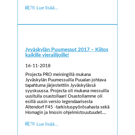
Lue lisää…
Jyväskylän Puumessut 2017 – Kiitos
kaikille vierailijoille!
16-11-2018
Projecta PRO meiningillä mukana
Jyväskylän Puumessuilla Puualan johtava
tapahtuma järjestettiin Jyväskylässä
syyskuussa. Projecta oli mukana messuilla
uusitulla osastollaan! Osastollamme oli
esillä uusin versio legendaarisesta
Altendorf F45 -tarkistuspyörösahasta sekä
Homagin ja Imosin ohjelmistouutuudet….
Lue lisää…