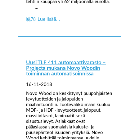
tehtiin kauppaa yli 62 miljoonalla eurolla.
…
Lue lisää…
Uusi TLF 411 automaattivarasto –
Projecta mukana Novo Woodin
toiminnan automatisoinnissa
16-11-2018
Novo Wood on keskittynyt puupohjaisten
levytuotteiden ja jalopuiden
maahantuontiin. Tuotevalikoimaan kuuluu
MDF- ja HDF -levytuotteet, jalopuut,
massiivitasot, laminaatit sekä
sisustuslevyt. Asiakkaat ovat
pääasiassa suomalaisia kaluste- ja
puusepänteollisuuden yrityksiä. Novo
Wood kehittää toimintaansa uudelle…