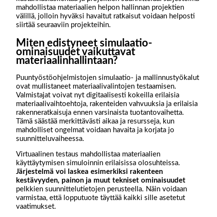
mahdollistaa materiaalien helpon hallinnan projektien
välillä, jolloin hyväksi havaitut ratkaisut voidaan helposti
siirtää seuraaviin projekteihin.
Miten edistyneet simulaatio-
ominaisuudet vaikuttavat
materiaalinhallintaan?
Puuntyöstöohjelmistojen simulaatio- ja mallinnustyökalut
ovat mullistaneet materiaalivalintojen testaamisen.
Valmistajat voivat nyt digitaalisesti kokeilla erilaisia
materiaalivaihtoehtoja, rakenteiden vahvuuksia ja erilaisia
rakenneratkaisuja ennen varsinaista tuotantovaihetta.
Tämä säästää merkittävästi aikaa ja resursseja, kun
mahdolliset ongelmat voidaan havaita ja korjata jo
suunnitteluvaiheessa.
Virtuaalinen testaus mahdollistaa materiaalien
käyttäytymisen simuloinnin erilaisissa olosuhteissa.
Järjestelmä voi laskea esimerkiksi rakenteen
kestävyyden, painon ja muut tekniset ominaisuudet
pelkkien suunnittelutietojen perusteella. Näin voidaan
varmistaa, että lopputuote täyttää kaikki sille asetetut
vaatimukset.