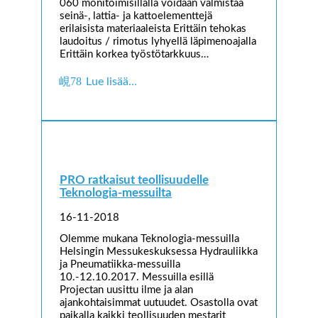
060 monitoimisillalla voidaan valmistaa
seinä-, lattia- ja kattoelementtejä
erilaisista materiaaleista Erittäin tehokas
laudoitus / rimotus lyhyellä läpimenoajalla
Erittäin korkea työstötarkkuus…
Lue lisää…
PRO ratkaisut teollisuudelle
Teknologia-messuilta
16-11-2018
Olemme mukana Teknologia-messuilla
Helsingin Messukeskuksessa Hydrauliikka
ja Pneumatiikka-messuilla
10.-12.10.2017. Messuilla esillä
Projectan uusittu ilme ja alan
ajankohtaisimmat uutuudet. Osastolla ovat
paikalla kaikki teollisuuden mestarit