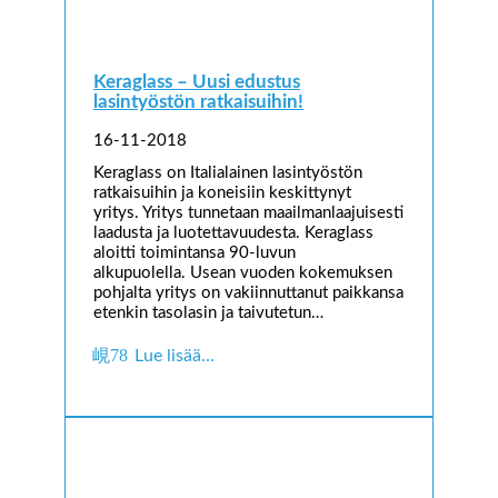
Keraglass – Uusi edustus
lasintyöstön ratkaisuihin!
16-11-2018
Keraglass on Italialainen lasintyöstön
ratkaisuihin ja koneisiin keskittynyt
yritys. Yritys tunnetaan maailmanlaajuisesti
laadusta ja luotettavuudesta. Keraglass
aloitti toimintansa 90-luvun
alkupuolella. Usean vuoden kokemuksen
pohjalta yritys on vakiinnuttanut paikkansa
etenkin tasolasin ja taivutetun…
Lue lisää…