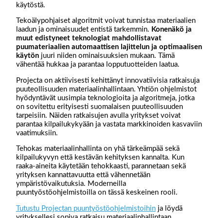
käytöstä.
Tekoälypohjaiset algoritmit voivat tunnistaa materiaalien
laadun ja ominaisuudet entistä tarkemmin.
Konenäkö ja
muut edistyneet teknologiat mahdollistavat
puumateriaalien automaattisen lajittelun ja optimaalisen
käytön
juuri niiden ominaisuuksien mukaan. Tämä
vähentää hukkaa ja parantaa lopputuotteiden laatua.
Projecta on aktiivisesti kehittänyt innovatiivisia ratkaisuja
puuteollisuuden materiaalinhallintaan. Yhtiön ohjelmistot
hyödyntävät uusimpia teknologioita ja algoritmeja, jotka
on sovitettu erityisesti suomalaisen puuteollisuuden
tarpeisiin. Näiden ratkaisujen avulla yritykset voivat
parantaa kilpailukykyään ja vastata markkinoiden kasvaviin
vaatimuksiin.
Tehokas materiaalinhallinta on yhä tärkeämpää sekä
kilpailukyvyn että kestävän kehityksen kannalta. Kun
raaka-aineita käytetään tehokkaasti, parannetaan sekä
yrityksen kannattavuutta että vähennetään
ympäristövaikutuksia. Moderneilla
puuntyöstöohjelmistoilla on tässä keskeinen rooli.
Tutustu Projectan puuntyöstöohjelmistoihin
ja löydä
yrityksellesi sopiva ratkaisu materiaalinhallintaan.