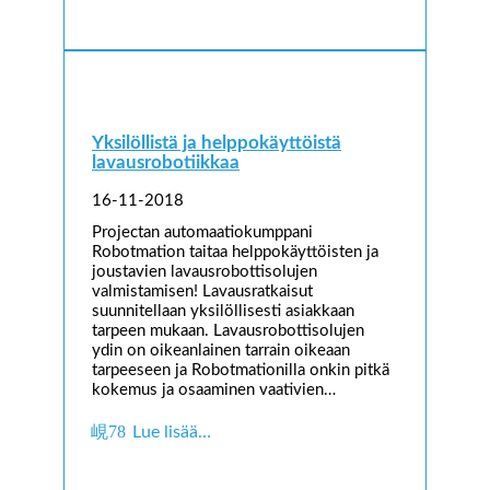
Yksilöllistä ja helppokäyttöistä
lavausrobotiikkaa
16-11-2018
Projectan automaatiokumppani
Robotmation taitaa helppokäyttöisten ja
joustavien lavausrobottisolujen
valmistamisen! Lavausratkaisut
suunnitellaan yksilöllisesti asiakkaan
tarpeen mukaan. Lavausrobottisolujen
ydin on oikeanlainen tarrain oikeaan
tarpeeseen ja Robotmationilla onkin pitkä
kokemus ja osaaminen vaativien…
Lue lisää…