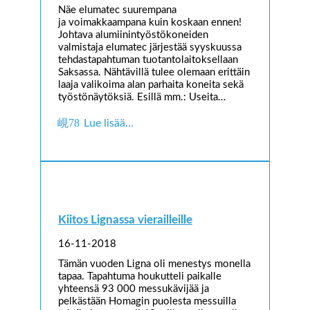
Näe elumatec suurempana
ja voimakkaampana kuin koskaan ennen!
Johtava alumiinintyöstökoneiden
valmistaja elumatec järjestää syyskuussa
tehdastapahtuman tuotantolaitoksellaan
Saksassa. Nähtävillä tulee olemaan erittäin
laaja valikoima alan parhaita koneita sekä
työstönäytöksiä. Esillä mm.: Useita…
Lue lisää…
Kiitos Lignassa vierailleille
16-11-2018
Tämän vuoden Ligna oli menestys monella
tapaa. Tapahtuma houkutteli paikalle
yhteensä 93 000 messukävijää ja
pelkästään Homagin puolesta messuilla