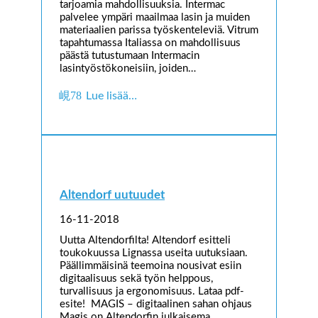
tarjoamia mahdollisuuksia. Intermac
palvelee ympäri maailmaa lasin ja muiden
materiaalien parissa työskenteleviä. Vitrum
tapahtumassa Italiassa on mahdollisuus
päästä tutustumaan Intermacin
lasintyöstökoneisiin, joiden…
Lue lisää…
Altendorf uutuudet
16-11-2018
Uutta Altendorfilta! Altendorf esitteli
toukokuussa Lignassa useita uutuksiaan.
Päällimmäisinä teemoina nousivat esiin
digitaalisuus sekä työn helppous,
turvallisuus ja ergonomisuus. Lataa pdf-
esite! MAGIS – digitaalinen sahan ohjaus
Magis on Altendorfin julkaisema…