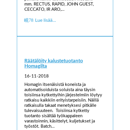
mm. RECTUS, RAPID, JOHN GUEST,
CECCATO, IR ARO,…
Lue lisää…
Räätälöity kalustetuotanto
Homagilta
16-11-2018
Homagin itsenäisistä koneista ja
automatisoiduista soluista aina täysin
toisiinsa kytkettyihin järjestelmiin löytyy
ratkaisu kaikkiin erityistarpeisiin. Näillä
ratkaisulla takaat menetyksesi pitkälle
tulevaisuuteen. Toisiinsa kytketty
tuotanto sisältää työkappaleen
varastoinnin, käsittelyt, kuljetukset ja
työstöt. Batch…