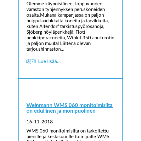
Olemme käynnistäneet loppuvuoden
varaston tyhjennyksen peruskoneiden
osalta.Mukana kampanjassa on paljon
huippulaadukkaita koneita ja tarvikkeita,
kuten Altendorf tarkistuspyörösahoja,
Sjöberg höyläpenkkejä, Flott
penkkiporakoneita, Winlet 350 apukurotin
ja paljon muuta! Liittenä olevan
tarjoushinnaston…
Lue lisää…
Weinmann WMS 060 monitoimisilta
on edullinen ja monipuolinen
16-11-2018
WMS 060 monitoimisilta on tarkoitettu
pienille ja keskisuurille toimijoille WMS