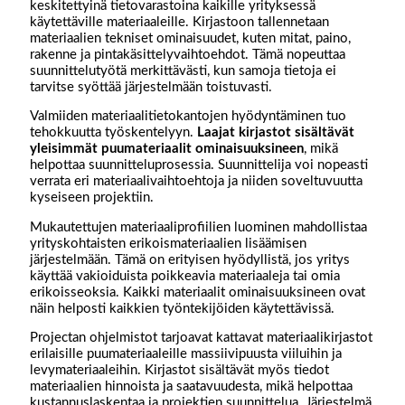
keskitettyinä tietovarastoina kaikille yrityksessä
käytettäville materiaaleille. Kirjastoon tallennetaan
materiaalien tekniset ominaisuudet, kuten mitat, paino,
rakenne ja pintakäsittelyvaihtoehdot. Tämä nopeuttaa
suunnittelutyötä merkittävästi, kun samoja tietoja ei
tarvitse syöttää järjestelmään toistuvasti.
Valmiiden materiaalitietokantojen hyödyntäminen tuo
tehokkuutta työskentelyyn.
Laajat kirjastot sisältävät
yleisimmät puumateriaalit ominaisuuksineen
, mikä
helpottaa suunnitteluprosessia. Suunnittelija voi nopeasti
verrata eri materiaalivaihtoehtoja ja niiden soveltuvuutta
kyseiseen projektiin.
Mukautettujen materiaaliprofiilien luominen mahdollistaa
yrityskohtaisten erikoismateriaalien lisäämisen
järjestelmään. Tämä on erityisen hyödyllistä, jos yritys
käyttää vakioiduista poikkeavia materiaaleja tai omia
erikoisseoksia. Kaikki materiaalit ominaisuuksineen ovat
näin helposti kaikkien työntekijöiden käytettävissä.
Projectan ohjelmistot tarjoavat kattavat materiaalikirjastot
erilaisille puumateriaaleille massiivipuusta viiluihin ja
levymateriaaleihin. Kirjastot sisältävät myös tiedot
materiaalien hinnoista ja saatavuudesta, mikä helpottaa
kustannuslaskentaa ja projektien suunnittelua. Järjestelmä