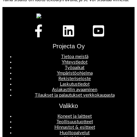
Projecta Oy
Tietoa meistä
Yhteystiedot
Työpaikat
Ympäristöohjelma
Rekisteriseloste
Laskutustiedot
Asiakastilin avaaminen
Tilaukset ja palautukset verkkokaupasta
Valikko
Koneet ja laitteet
Teollisuustuotteet
Hinnastot & esitteet
Huoltopalvelut