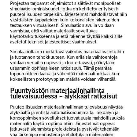
Projectan tarjoamat ohjelmistot sisältävät monipuoliset
simulaatio-ominaisuudet, jotka on kehitetty erityisesti
puuteollisuuden tarpeisiin. Järjestelmät mahdollistavat niin
yksittäisten kappaleiden kuin kokonaisten rakenteiden
testauksen virtuaalisesti. Simulaation avulla voidaan
varmistaa, että valitut materiaalit soveltuvat
käyttötarkoitukseensa ja että rakenne täyttää kaikki sille
asetetut tekniset ja esteettiset vaatimukset.
Simulaatiolla on merkittävä vaikutus materiaalivalintoihin
ja tuotannon tehokkuuteen. Kun erilaisia vaihtoehtoja
voidaan vertailla nopeasti ja luotettavasti, päädytään
useammin optimaaliseen ratkaisuun. Tämä parantaa
lopputuotteen laatua ja vähentää materiaalihukkaa, kun
kokeellisten prototyyppien määrää voidaan vähentää.
Puuntyöstön materiaalinhallinta
tulevaisuudessa – älykkäät ratkaisut
Puuteollisuuden materiaalinhallinnan tulevaisuus näyttää
älykkäältä ja entistä automatisoidummalta. Tekoälyn ja
koneoppimisen sovellukset tuovat uusia mahdollisuuksia
materiaalin käytön optimointiin. Järjestelmät oppivat
jatkuvasti aiemmista projekteista ja pystyvät tekemään
yhä tarkempia ennusteita ja ehdotuksia materiaalien