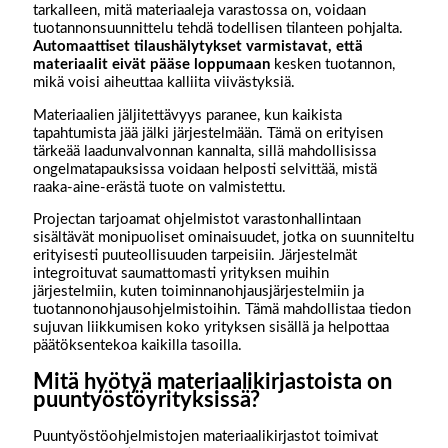
tarkalleen, mitä materiaaleja varastossa on, voidaan
tuotannonsuunnittelu tehdä todellisen tilanteen pohjalta.
Automaattiset tilaushälytykset varmistavat, että
materiaalit eivät pääse loppumaan
kesken tuotannon,
mikä voisi aiheuttaa kalliita viivästyksiä.
Materiaalien jäljitettävyys paranee, kun kaikista
tapahtumista jää jälki järjestelmään. Tämä on erityisen
tärkeää laadunvalvonnan kannalta, sillä mahdollisissa
ongelmatapauksissa voidaan helposti selvittää, mistä
raaka-aine-erästä tuote on valmistettu.
Projectan tarjoamat ohjelmistot varastonhallintaan
sisältävät monipuoliset ominaisuudet, jotka on suunniteltu
erityisesti puuteollisuuden tarpeisiin. Järjestelmät
integroituvat saumattomasti yrityksen muihin
järjestelmiin, kuten toiminnanohjausjärjestelmiin ja
tuotannonohjausohjelmistoihin. Tämä mahdollistaa tiedon
sujuvan liikkumisen koko yrityksen sisällä ja helpottaa
päätöksentekoa kaikilla tasoilla.
Mitä hyötyä materiaalikirjastoista on
puuntyöstöyrityksissä?
Puuntyöstöohjelmistojen materiaalikirjastot toimivat