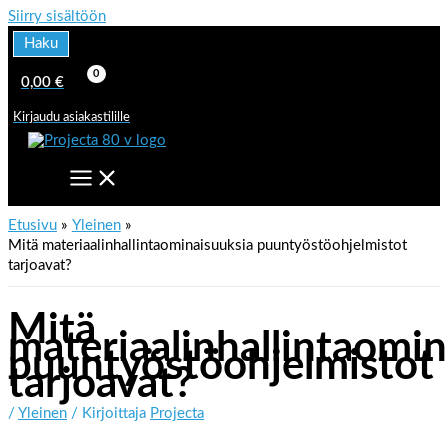
Siirry sisältöön
Haku
0,00
€
Kirjaudu asiakastilille
Etusivu
Yleinen
Mitä materiaalinhallintaominaisuuksia puuntyöstöohjelmistot
tarjoavat?
Mitä
materiaalinhallintaomin
puuntyöstöohjelmistot
tarjoavat?
/
Yleinen
/ Kirjoittaja
Projecta