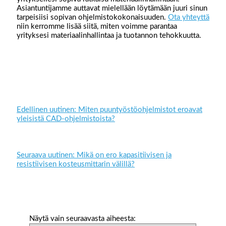
Asiantuntijamme auttavat mielellään löytämään juuri sinun
tarpeisiisi sopivan ohjelmistokokonaisuuden.
Ota yhteyttä
niin kerromme lisää siitä, miten voimme parantaa
yrityksesi materiaalinhallintaa ja tuotannon tehokkuutta.
Edellinen uutinen: Miten puuntyöstöohjelmistot eroavat
yleisistä CAD-ohjelmistoista?
Seuraava uutinen: Mikä on ero kapasitiivisen ja
resistiivisen kosteusmittarin välillä?
Näytä vain seuraavasta aiheesta: