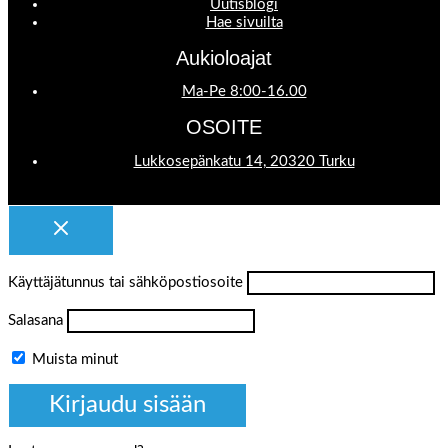
Uutisblogi
Hae sivuilta
Aukioloajat
Ma-Pe 8:00-16.00
OSOITE
Lukkosepänkatu 14, 20320 Turku
Käyttäjätunnus tai sähköpostiosoite
Salasana
Muista minut