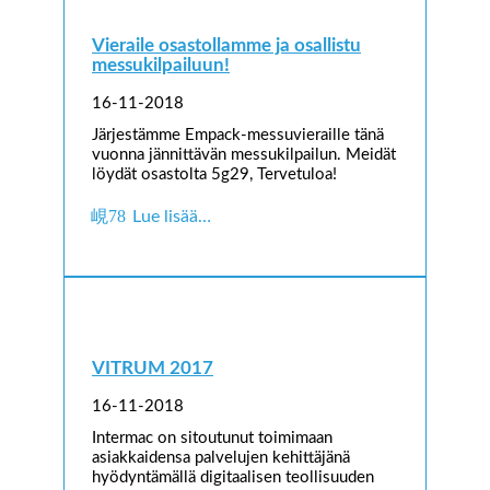
Vieraile osastollamme ja osallistu
messukilpailuun!
16-11-2018
Järjestämme Empack-messuvieraille tänä
vuonna jännittävän messukilpailun. Meidät
löydät osastolta 5g29, Tervetuloa!
Lue lisää…
VITRUM 2017
16-11-2018
Intermac on sitoutunut toimimaan
asiakkaidensa palvelujen kehittäjänä
hyödyntämällä digitaalisen teollisuuden