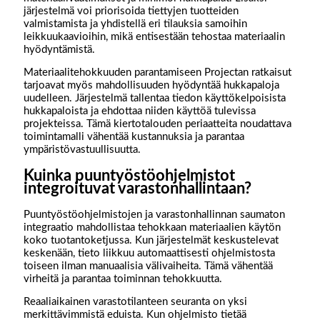
järjestelmä voi priorisoida tiettyjen tuotteiden
valmistamista ja yhdistellä eri tilauksia samoihin
leikkuukaavioihin, mikä entisestään tehostaa materiaalin
hyödyntämistä.
Materiaalitehokkuuden parantamiseen Projectan ratkaisut
tarjoavat myös mahdollisuuden hyödyntää hukkapaloja
uudelleen. Järjestelmä tallentaa tiedon käyttökelpoisista
hukkapaloista ja ehdottaa niiden käyttöä tulevissa
projekteissa. Tämä kiertotalouden periaatteita noudattava
toimintamalli vähentää kustannuksia ja parantaa
ympäristövastuullisuutta.
Kuinka puuntyöstöohjelmistot
integroituvat varastonhallintaan?
Puuntyöstöohjelmistojen ja varastonhallinnan saumaton
integraatio mahdollistaa tehokkaan materiaalien käytön
koko tuotantoketjussa. Kun järjestelmät keskustelevat
keskenään, tieto liikkuu automaattisesti ohjelmistosta
toiseen ilman manuaalisia välivaiheita. Tämä vähentää
virheitä ja parantaa toiminnan tehokkuutta.
Reaaliaikainen varastotilanteen seuranta on yksi
merkittävimmistä eduista. Kun ohjelmisto tietää