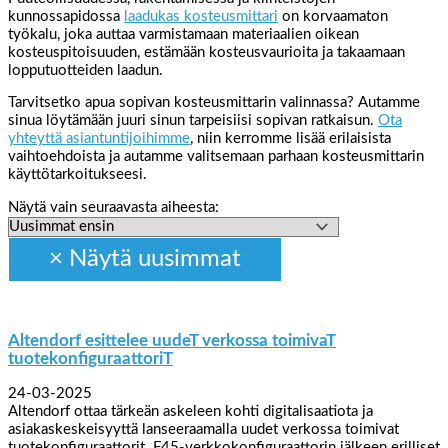
kunnossapidossa
laadukas kosteusmittari
on korvaamaton
työkalu, joka auttaa varmistamaan materiaalien oikean
kosteuspitoisuuden, estämään kosteusvaurioita ja takaamaan
lopputuotteiden laadun.
Tarvitsetko apua sopivan kosteusmittarin valinnassa? Autamme
sinua löytämään juuri sinun tarpeisiisi sopivan ratkaisun.
Ota
yhteyttä asiantuntijoihimme
, niin kerromme lisää erilaisista
vaihtoehdoista ja autamme valitsemaan parhaan kosteusmittarin
käyttötarkoitukseesi.
Näytä vain seuraavasta aiheesta:
Altendorf esittelee uudeT verkossa toimivaT
tuotekonfiguraattoriT
24-03-2025
Altendorf ottaa tärkeän askeleen kohti digitalisaatiota ja
asiakaskeskeisyyttä lanseeraamalla uudet verkossa toimivat
tuotekonfiguraattorit. F45-verkkokonfiguraattorin jälkeen erilliset