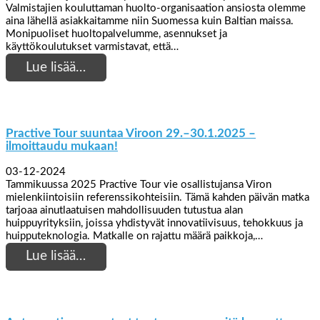
Valmistajien kouluttaman huolto-organisaation ansiosta olemme
aina lähellä asiakkaitamme niin Suomessa kuin Baltian maissa.
Monipuoliset huoltopalvelumme, asennukset ja
käyttökoulutukset varmistavat, että…
Lue lisää…
Practive Tour suuntaa Viroon 29.–30.1.2025 –
ilmoittaudu mukaan!
03-12-2024
Tammikuussa 2025 Practive Tour vie osallistujansa Viron
mielenkiintoisiin referenssikohteisiin. Tämä kahden päivän matka
tarjoaa ainutlaatuisen mahdollisuuden tutustua alan
huippuyrityksiin, joissa yhdistyvät innovatiivisuus, tehokkuus ja
huipputeknologia. Matkalle on rajattu määrä paikkoja,…
Lue lisää…