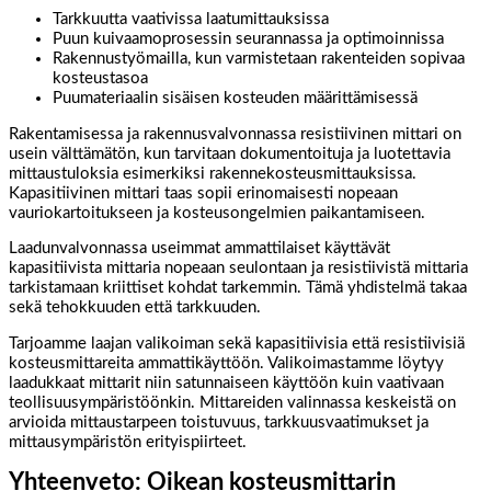
Tarkkuutta vaativissa laatumittauksissa
Puun kuivaamoprosessin seurannassa ja optimoinnissa
Rakennustyömailla, kun varmistetaan rakenteiden sopivaa
kosteustasoa
Puumateriaalin sisäisen kosteuden määrittämisessä
Rakentamisessa ja rakennusvalvonnassa resistiivinen mittari on
usein välttämätön, kun tarvitaan dokumentoituja ja luotettavia
mittaustuloksia esimerkiksi rakennekosteusmittauksissa.
Kapasitiivinen mittari taas sopii erinomaisesti nopeaan
vauriokartoitukseen ja kosteusongelmien paikantamiseen.
Laadunvalvonnassa useimmat ammattilaiset käyttävät
kapasitiivista mittaria nopeaan seulontaan ja resistiivistä mittaria
tarkistamaan kriittiset kohdat tarkemmin. Tämä yhdistelmä takaa
sekä tehokkuuden että tarkkuuden.
Tarjoamme laajan valikoiman sekä kapasitiivisia että resistiivisiä
kosteusmittareita ammattikäyttöön. Valikoimastamme löytyy
laadukkaat mittarit niin satunnaiseen käyttöön kuin vaativaan
teollisuusympäristöönkin. Mittareiden valinnassa keskeistä on
arvioida mittaustarpeen toistuvuus, tarkkuusvaatimukset ja
mittausympäristön erityispiirteet.
Yhteenveto: Oikean kosteusmittarin