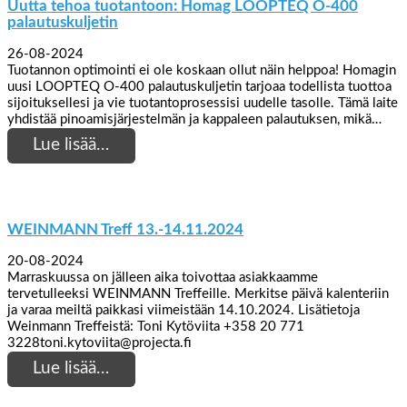
Uutta tehoa tuotantoon: Homag LOOPTEQ O-400
palautuskuljetin
26-08-2024
Tuotannon optimointi ei ole koskaan ollut näin helppoa! Homagin
uusi LOOPTEQ O-400 palautuskuljetin tarjoaa todellista tuottoa
sijoituksellesi ja vie tuotantoprosessisi uudelle tasolle. Tämä laite
yhdistää pinoamisjärjestelmän ja kappaleen palautuksen, mikä…
Lue lisää…
WEINMANN Treff 13.-14.11.2024
20-08-2024
Marraskuussa on jälleen aika toivottaa asiakkaamme
tervetulleeksi WEINMANN Treffeille. Merkitse päivä kalenteriin
ja varaa meiltä paikkasi viimeistään 14.10.2024. Lisätietoja
Weinmann Treffeistä: Toni Kytöviita +358 20 771
3228toni.kytoviita@projecta.fi
Lue lisää…