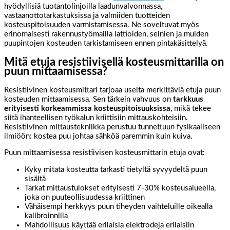
hyödyllisiä tuotantolinjoilla laadunvalvonnassa,
vastaanottotarkastuksissa ja valmiiden tuotteiden
kosteuspitoisuuden varmistamisessa. Ne soveltuvat myös
erinomaisesti rakennustyömailla lattioiden, seinien ja muiden
puupintojen kosteuden tarkistamiseen ennen pintakäsittelyä.
Mitä etuja resistiivisellä kosteusmittarilla on
puun mittaamisessa?
Resistiivinen kosteusmittari tarjoaa useita merkittäviä etuja puun
kosteuden mittaamisessa. Sen tärkein vahvuus on
tarkkuus
erityisesti korkeammissa kosteuspitoisuuksissa
, mikä tekee
siitä ihanteellisen työkalun kriittisiin mittauskohteisiin.
Resistiivinen mittaustekniikka perustuu tunnettuun fysikaaliseen
ilmiöön: kostea puu johtaa sähköä paremmin kuin kuiva.
Puun mittaamisessa resistiivisen kosteusmittarin etuja ovat:
Kyky mitata kosteutta tarkasti tietyltä syvyydeltä puun
sisältä
Tarkat mittaustulokset erityisesti 7-30% kosteusalueella,
joka on puuteollisuudessa kriittinen
Vähäisempi herkkyys puun tiheyden vaihteluille oikealla
kalibroinnilla
Mahdollisuus käyttää erilaisia elektrodeja erilaisiin