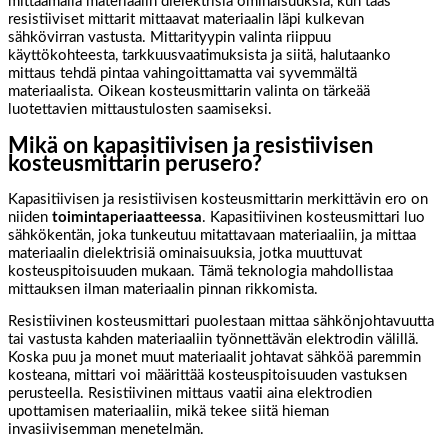
mittaamalla materiaalin dielektrisiä ominaisuuksia, kun taas
resistiiviset mittarit mittaavat materiaalin läpi kulkevan
sähkövirran vastusta. Mittarityypin valinta riippuu
käyttökohteesta, tarkkuusvaatimuksista ja siitä, halutaanko
mittaus tehdä pintaa vahingoittamatta vai syvemmältä
materiaalista. Oikean kosteusmittarin valinta on tärkeää
luotettavien mittaustulosten saamiseksi.
Mikä on kapasitiivisen ja resistiivisen
kosteusmittarin perusero?
Kapasitiivisen ja resistiivisen kosteusmittarin merkittävin ero on
niiden
toimintaperiaatteessa
. Kapasitiivinen kosteusmittari luo
sähkökentän, joka tunkeutuu mitattavaan materiaaliin, ja mittaa
materiaalin dielektrisiä ominaisuuksia, jotka muuttuvat
kosteuspitoisuuden mukaan. Tämä teknologia mahdollistaa
mittauksen ilman materiaalin pinnan rikkomista.
Resistiivinen kosteusmittari puolestaan mittaa sähkönjohtavuutta
tai vastusta kahden materiaaliin työnnettävän elektrodin välillä.
Koska puu ja monet muut materiaalit johtavat sähköä paremmin
kosteana, mittari voi määrittää kosteuspitoisuuden vastuksen
perusteella. Resistiivinen mittaus vaatii aina elektrodien
upottamisen materiaaliin, mikä tekee siitä hieman
invasiivisemman menetelmän.