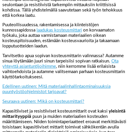
seulontaan ja resistiivistä tarkempiin mittauksiin kriittisissä
kohdissa. Tällä yhdistelmällä saavutetaan sekä työn tehokkuus
että korkea laatu.
Puuteollisuudessa, rakentamisessa ja kiinteistöjen
kunnossapidossa
laadukas kosteusmittari
on korvaamaton
työkalu, joka auttaa varmistamaan materiaalien oikean
kosteuspitoisuuden, estämään kosteusvaurioita ja takaamaan
lopputuotteiden laadun.
Tarvitsetko apua sopivan kosteusmittarin valinnassa? Autamme
sinua löytämään juuri sinun tarpeisiisi sopivan ratkaisun.
Ota
yhteyttä asiantuntijoihimme
, niin kerromme lisää erilaisista
vaihtoehdoista ja autamme valitsemaan parhaan kosteusmittarin
käyttötarkoitukseesi.
Edellinen uutinen: Mitä materiaalinhallintaominaisuuksia
puuntyöstöohjelmistot tarjoavat?
Seuraava uutinen: Mikä on kosteusmittari?
Kapasitiiviset ja resistiiviset kosteusmittarit ovat kaksi
yleisintä
mittarityyppiä
puun ja muiden materiaalien kosteuden
määrittämiseen. Niiden toimintaperiaatteet eroavat merkittävästi
toisistaan: kapasitiiviset mittarit toimivat sähkökentän avulla