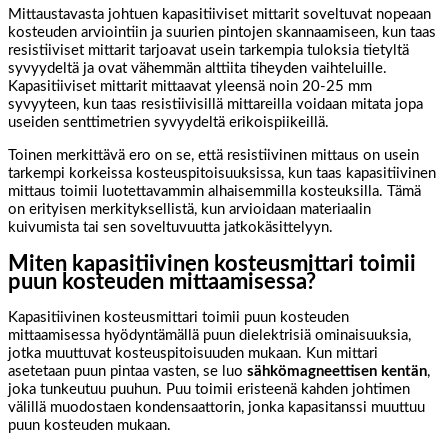
Mittaustavasta johtuen kapasitiiviset mittarit soveltuvat nopeaan
kosteuden arviointiin ja suurien pintojen skannaamiseen, kun taas
resistiiviset mittarit tarjoavat usein tarkempia tuloksia tietyltä
syvyydeltä ja ovat vähemmän alttiita tiheyden vaihteluille.
Kapasitiiviset mittarit mittaavat yleensä noin 20-25 mm
syvyyteen, kun taas resistiivisillä mittareilla voidaan mitata jopa
useiden senttimetrien syvyydeltä erikoispiikeillä.
Toinen merkittävä ero on se, että resistiivinen mittaus on usein
tarkempi korkeissa kosteuspitoisuuksissa, kun taas kapasitiivinen
mittaus toimii luotettavammin alhaisemmilla kosteuksilla. Tämä
on erityisen merkityksellistä, kun arvioidaan materiaalin
kuivumista tai sen soveltuvuutta jatkokäsittelyyn.
Miten kapasitiivinen kosteusmittari toimii
puun kosteuden mittaamisessa?
Kapasitiivinen kosteusmittari toimii puun kosteuden
mittaamisessa hyödyntämällä puun dielektrisiä ominaisuuksia,
jotka muuttuvat kosteuspitoisuuden mukaan. Kun mittari
asetetaan puun pintaa vasten, se luo
sähkömagneettisen kentän
,
joka tunkeutuu puuhun. Puu toimii eristeenä kahden johtimen
välillä muodostaen kondensaattorin, jonka kapasitanssi muuttuu
puun kosteuden mukaan.