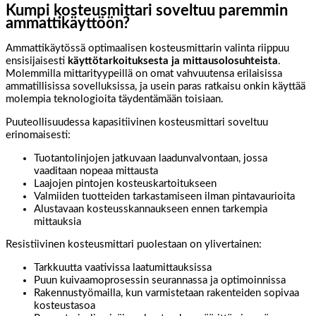
Kumpi kosteusmittari soveltuu paremmin
ammattikäyttöön?
Ammattikäytössä optimaalisen kosteusmittarin valinta riippuu
ensisijaisesti
käyttötarkoituksesta ja mittausolosuhteista
.
Molemmilla mittarityypeillä on omat vahvuutensa erilaisissa
ammatillisissa sovelluksissa, ja usein paras ratkaisu onkin käyttää
molempia teknologioita täydentämään toisiaan.
Puuteollisuudessa kapasitiivinen kosteusmittari soveltuu
erinomaisesti:
Tuotantolinjojen jatkuvaan laadunvalvontaan, jossa
vaaditaan nopeaa mittausta
Laajojen pintojen kosteuskartoitukseen
Valmiiden tuotteiden tarkastamiseen ilman pintavaurioita
Alustavaan kosteusskannaukseen ennen tarkempia
mittauksia
Resistiivinen kosteusmittari puolestaan on ylivertainen:
Tarkkuutta vaativissa laatumittauksissa
Puun kuivaamoprosessin seurannassa ja optimoinnissa
Rakennustyömailla, kun varmistetaan rakenteiden sopivaa
kosteustasoa