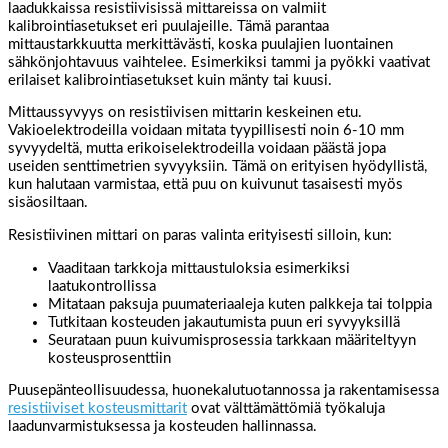
laadukkaissa resistiivisissä mittareissa on valmiit
kalibrointiasetukset eri puulajeille. Tämä parantaa
mittaustarkkuutta merkittävästi, koska puulajien luontainen
sähkönjohtavuus vaihtelee. Esimerkiksi tammi ja pyökki vaativat
erilaiset kalibrointiasetukset kuin mänty tai kuusi.
Mittaussyvyys on resistiivisen mittarin keskeinen etu.
Vakioelektrodeilla voidaan mitata tyypillisesti noin 6-10 mm
syvyydeltä, mutta erikoiselektrodeilla voidaan päästä jopa
useiden senttimetrien syvyyksiin. Tämä on erityisen hyödyllistä,
kun halutaan varmistaa, että puu on kuivunut tasaisesti myös
sisäosiltaan.
Resistiivinen mittari on paras valinta erityisesti silloin, kun:
Vaaditaan tarkkoja mittaustuloksia esimerkiksi
laatukontrollissa
Mitataan paksuja puumateriaaleja kuten palkkeja tai tolppia
Tutkitaan kosteuden jakautumista puun eri syvyyksillä
Seurataan puun kuivumisprosessia tarkkaan määriteltyyn
kosteusprosenttiin
Puusepänteollisuudessa, huonekalutuotannossa ja rakentamisessa
resistiiviset kosteusmittarit
ovat välttämättömiä työkaluja
laadunvarmistuksessa ja kosteuden hallinnassa.