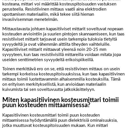
kosteana, mittari voi määrittää kosteuspitoisuuden vastuksen
perusteella. Resistiivinen mittaus vaatii aina elektrodien
upottamisen materiaaliin, mikä tekee siitä hieman
invasiivisemman menetelmän.
Mittaustavasta johtuen kapasitiiviset mittarit soveltuvat nopeaan
kosteuden arviointiin ja suurien pintojen skannaamiseen, kun taas
resistiiviset mittarit tarjoavat usein tarkempia tuloksia tietyltä
syvyydeltä ja ovat vähemmän alttiita tiheyden vaihteluille.
Kapasitiiviset mittarit mittaavat yleensä noin 20-25 mm
syvyyteen, kun taas resistiivisillä mittareilla voidaan mitata jopa
useiden senttimetrien syvyydeltä erikoispiikeillä.
Toinen merkittävä ero on se, että resistiivinen mittaus on usein
tarkempi korkeissa kosteuspitoisuuksissa, kun taas kapasitiivinen
mittaus toimii luotettavammin alhaisemmilla kosteuksilla. Tämä
on erityisen merkityksellistä, kun arvioidaan materiaalin
kuivumista tai sen soveltuvuutta jatkokäsittelyyn.
Miten kapasitiivinen kosteusmittari toimii
puun kosteuden mittaamisessa?
Kapasitiivinen kosteusmittari toimii puun kosteuden
mittaamisessa hyödyntämällä puun dielektrisiä ominaisuuksia,
jotka muuttuvat kosteuspitoisuuden mukaan. Kun mittari