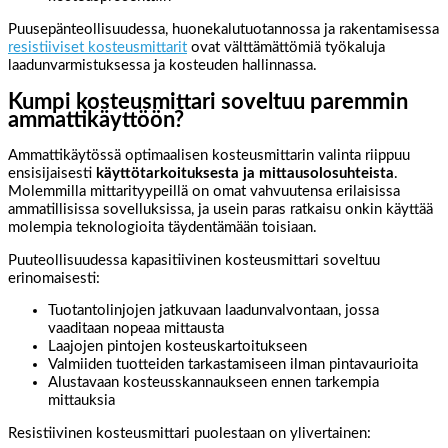
Puusepänteollisuudessa, huonekalutuotannossa ja rakentamisessa
resistiiviset kosteusmittarit
ovat välttämättömiä työkaluja
laadunvarmistuksessa ja kosteuden hallinnassa.
Kumpi kosteusmittari soveltuu paremmin
ammattikäyttöön?
Ammattikäytössä optimaalisen kosteusmittarin valinta riippuu
ensisijaisesti
käyttötarkoituksesta ja mittausolosuhteista
.
Molemmilla mittarityypeillä on omat vahvuutensa erilaisissa
ammatillisissa sovelluksissa, ja usein paras ratkaisu onkin käyttää
molempia teknologioita täydentämään toisiaan.
Puuteollisuudessa kapasitiivinen kosteusmittari soveltuu
erinomaisesti:
Tuotantolinjojen jatkuvaan laadunvalvontaan, jossa
vaaditaan nopeaa mittausta
Laajojen pintojen kosteuskartoitukseen
Valmiiden tuotteiden tarkastamiseen ilman pintavaurioita
Alustavaan kosteusskannaukseen ennen tarkempia
mittauksia
Resistiivinen kosteusmittari puolestaan on ylivertainen: