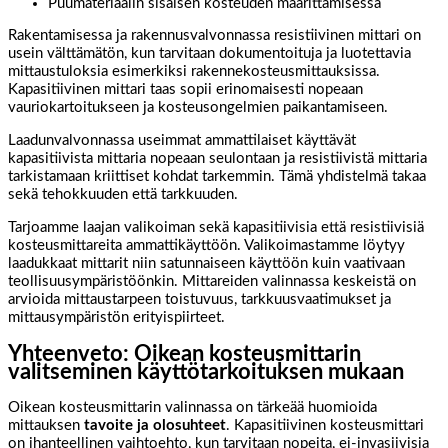
Puumateriaalin sisäisen kosteuden määrittämisessä
Rakentamisessa ja rakennusvalvonnassa resistiivinen mittari on
usein välttämätön, kun tarvitaan dokumentoituja ja luotettavia
mittaustuloksia esimerkiksi rakennekosteusmittauksissa.
Kapasitiivinen mittari taas sopii erinomaisesti nopeaan
vauriokartoitukseen ja kosteusongelmien paikantamiseen.
Laadunvalvonnassa useimmat ammattilaiset käyttävät
kapasitiivista mittaria nopeaan seulontaan ja resistiivistä mittaria
tarkistamaan kriittiset kohdat tarkemmin. Tämä yhdistelmä takaa
sekä tehokkuuden että tarkkuuden.
Tarjoamme laajan valikoiman sekä kapasitiivisia että resistiivisiä
kosteusmittareita ammattikäyttöön. Valikoimastamme löytyy
laadukkaat mittarit niin satunnaiseen käyttöön kuin vaativaan
teollisuusympäristöönkin. Mittareiden valinnassa keskeistä on
arvioida mittaustarpeen toistuvuus, tarkkuusvaatimukset ja
mittausympäristön erityispiirteet.
Yhteenveto: Oikean kosteusmittarin
valitseminen käyttötarkoituksen mukaan
Oikean kosteusmittarin valinnassa on tärkeää huomioida
mittauksen
tavoite ja olosuhteet
. Kapasitiivinen kosteusmittari
on ihanteellinen vaihtoehto, kun tarvitaan nopeita, ei-invasiivisia