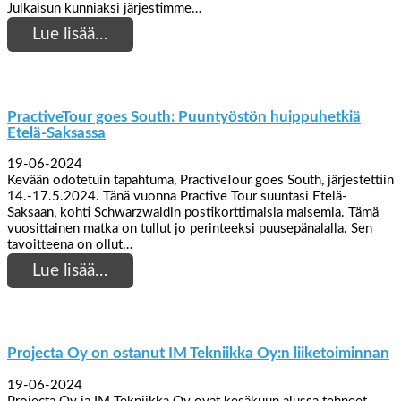
Julkaisun kunniaksi järjestimme…
Lue lisää…
PractiveTour goes South: Puuntyöstön huippuhetkiä
Etelä-Saksassa
19-06-2024
Kevään odotetuin tapahtuma, PractiveTour goes South, järjestettiin
14.-17.5.2024. Tänä vuonna Practive Tour suuntasi Etelä-
Saksaan, kohti Schwarzwaldin postikorttimaisia maisemia. Tämä
vuosittainen matka on tullut jo perinteeksi puusepänalalla. Sen
tavoitteena on ollut…
Lue lisää…
Projecta Oy on ostanut IM Tekniikka Oy:n liiketoiminnan
19-06-2024