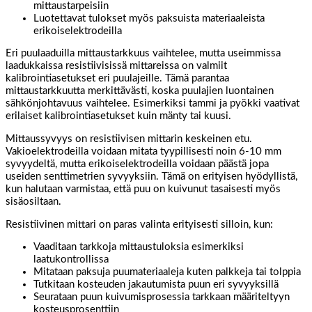
mittaustarpeisiin
Luotettavat tulokset myös paksuista materiaaleista
erikoiselektrodeilla
Eri puulaaduilla mittaustarkkuus vaihtelee, mutta useimmissa
laadukkaissa resistiivisissä mittareissa on valmiit
kalibrointiasetukset eri puulajeille. Tämä parantaa
mittaustarkkuutta merkittävästi, koska puulajien luontainen
sähkönjohtavuus vaihtelee. Esimerkiksi tammi ja pyökki vaativat
erilaiset kalibrointiasetukset kuin mänty tai kuusi.
Mittaussyvyys on resistiivisen mittarin keskeinen etu.
Vakioelektrodeilla voidaan mitata tyypillisesti noin 6-10 mm
syvyydeltä, mutta erikoiselektrodeilla voidaan päästä jopa
useiden senttimetrien syvyyksiin. Tämä on erityisen hyödyllistä,
kun halutaan varmistaa, että puu on kuivunut tasaisesti myös
sisäosiltaan.
Resistiivinen mittari on paras valinta erityisesti silloin, kun:
Vaaditaan tarkkoja mittaustuloksia esimerkiksi
laatukontrollissa
Mitataan paksuja puumateriaaleja kuten palkkeja tai tolppia
Tutkitaan kosteuden jakautumista puun eri syvyyksillä
Seurataan puun kuivumisprosessia tarkkaan määriteltyyn
kosteusprosenttiin