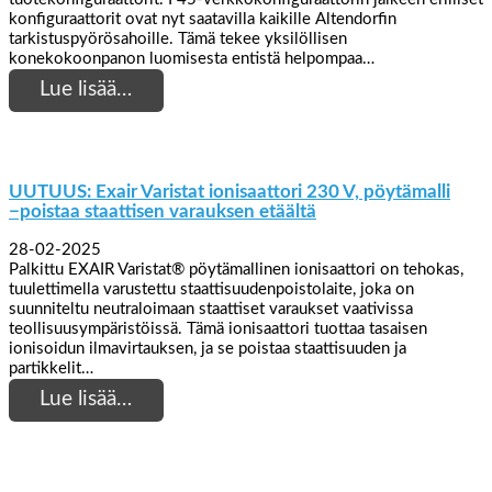
konfiguraattorit ovat nyt saatavilla kaikille Altendorfin
tarkistuspyörösahoille. Tämä tekee yksilöllisen
konekokoonpanon luomisesta entistä helpompaa…
Lue lisää…
UUTUUS: Exair Varistat ionisaattori 230 V, pöytämalli
−poistaa staattisen varauksen etäältä
28-02-2025
Palkittu EXAIR Varistat® pöytämallinen ionisaattori on tehokas,
tuulettimella varustettu staattisuudenpoistolaite, joka on
suunniteltu neutraloimaan staattiset varaukset vaativissa
teollisuusympäristöissä. Tämä ionisaattori tuottaa tasaisen
ionisoidun ilmavirtauksen, ja se poistaa staattisuuden ja
partikkelit…
Lue lisää…