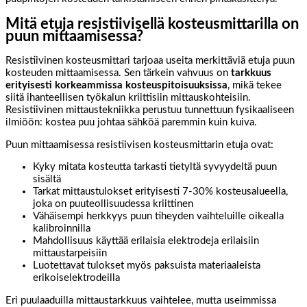
Mitä etuja resistiivisellä kosteusmittarilla on
puun mittaamisessa?
Resistiivinen kosteusmittari tarjoaa useita merkittäviä etuja puun
kosteuden mittaamisessa. Sen tärkein vahvuus on
tarkkuus
erityisesti korkeammissa kosteuspitoisuuksissa
, mikä tekee
siitä ihanteellisen työkalun kriittisiin mittauskohteisiin.
Resistiivinen mittaustekniikka perustuu tunnettuun fysikaaliseen
ilmiöön: kostea puu johtaa sähköä paremmin kuin kuiva.
Puun mittaamisessa resistiivisen kosteusmittarin etuja ovat:
Kyky mitata kosteutta tarkasti tietyltä syvyydeltä puun
sisältä
Tarkat mittaustulokset erityisesti 7-30% kosteusalueella,
joka on puuteollisuudessa kriittinen
Vähäisempi herkkyys puun tiheyden vaihteluille oikealla
kalibroinnilla
Mahdollisuus käyttää erilaisia elektrodeja erilaisiin
mittaustarpeisiin
Luotettavat tulokset myös paksuista materiaaleista
erikoiselektrodeilla
Eri puulaaduilla mittaustarkkuus vaihtelee, mutta useimmissa