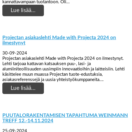
kannattavampaan tuotantoon. Oli…
Lue lisää…
Projectan asiakaslehti Made with Projecta 2024 on
ilmestynyt
30-09-2024
Projectan asiakaslehti Made with Projecta 2024 on ilmestynyt.
Lehti tarjoaa kattavan katsauksen puu-, lasi- ja
alumiiniteollisuuden uusimpiin innovaatioihin ja laitteisiin. Lehti
käsittelee muun muassa Projectan tuote-edustuksia,
asiakasreferenssejä ja uusia yhteistyökumppaneita….
Lue lisää…
PUUTALORAKENTAMISEN TAPAHTUMA WEINMANN
TREFF 12.-14.11.2024
25-09-2024