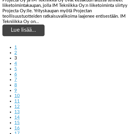
Projecta Oy ja IM Tekniikka Oy ovat kesäkuun alussa tehneet
liiketoimintakaupan, jolla IM Tekniikka Oy:n liiketoiminta siirtyy
Projecta Oy:lle. Yrityskaupan myötä Projectan
teollisuustuotteiden ratkaisuvalikoima laajenee entisestään. IM
Tekniiikka Oy on…
Lue lisää…
1
2
3
4
5
6
7
8
9
10
11
12
13
14
15
16
17