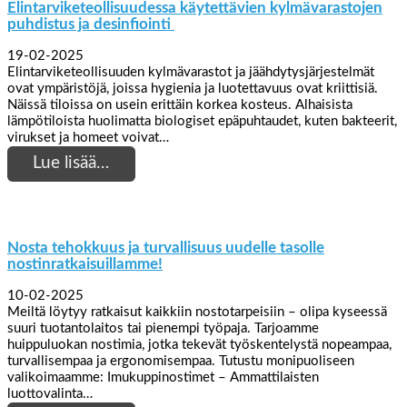
Elintarviketeollisuudessa käytettävien kylmävarastojen
puhdistus ja desinfiointi
19-02-2025
Elintarviketeollisuuden kylmävarastot ja jäähdytysjärjestelmät
ovat ympäristöjä, joissa hygienia ja luotettavuus ovat kriittisiä.
Näissä tiloissa on usein erittäin korkea kosteus. Alhaisista
lämpötiloista huolimatta biologiset epäpuhtaudet, kuten bakteerit,
virukset ja homeet voivat…
Lue lisää…
Nosta tehokkuus ja turvallisuus uudelle tasolle
nostinratkaisuillamme!
10-02-2025
Meiltä löytyy ratkaisut kaikkiin nostotarpeisiin – olipa kyseessä
suuri tuotantolaitos tai pienempi työpaja. Tarjoamme
huippuluokan nostimia, jotka tekevät työskentelystä nopeampaa,
turvallisempaa ja ergonomisempaa. Tutustu monipuoliseen
valikoimaamme: Imukuppinostimet – Ammattilaisten
luottovalinta…