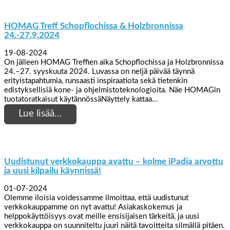
HOMAG Treff Schopflochissa & Holzbronnissa
24.-27.9.2024
19-08-2024
On jälleen HOMAG Treffien aika Schopflochissa ja Holzbronnissa
24.–27. syyskuuta 2024. Luvassa on neljä päivää täynnä
erityistapahtumia, runsaasti inspiraatiota sekä tietenkin
edistyksellisiä kone- ja ohjelmistoteknologioita. Näe HOMAGin
tuotatoratkaisut käytännössäNäyttely kattaa…
Lue lisää…
Uudistunut verkkokauppa avattu – kolme iPadia arvottu
ja uusi kilpailu käynnissä!
01-07-2024
Olemme iloisia voidessamme ilmoittaa, että uudistunut
verkkokauppamme on nyt avattu! Asiakaskokemus ja
helppokäyttöisyys ovat meille ensisijaisen tärkeitä, ja uusi
verkkokauppa on suunniteltu juuri näitä tavoitteita silmällä pitäen.