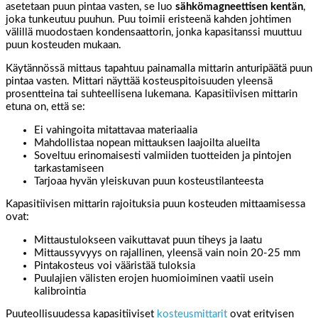
asetetaan puun pintaa vasten, se luo
sähkömagneettisen kentän
,
joka tunkeutuu puuhun. Puu toimii eristeenä kahden johtimen
välillä muodostaen kondensaattorin, jonka kapasitanssi muuttuu
puun kosteuden mukaan.
Käytännössä mittaus tapahtuu painamalla mittarin anturipäätä puun
pintaa vasten. Mittari näyttää kosteuspitoisuuden yleensä
prosentteina tai suhteellisena lukemana. Kapasitiivisen mittarin
etuna on, että se:
Ei vahingoita mitattavaa materiaalia
Mahdollistaa nopean mittauksen laajoilta alueilta
Soveltuu erinomaisesti valmiiden tuotteiden ja pintojen
tarkastamiseen
Tarjoaa hyvän yleiskuvan puun kosteustilanteesta
Kapasitiivisen mittarin rajoituksia puun kosteuden mittaamisessa
ovat:
Mittaustulokseen vaikuttavat puun tiheys ja laatu
Mittaussyvyys on rajallinen, yleensä vain noin 20-25 mm
Pintakosteus voi vääristää tuloksia
Puulajien välisten erojen huomioiminen vaatii usein
kalibrointia
Puuteollisuudessa kapasitiiviset
kosteusmittarit
ovat erityisen