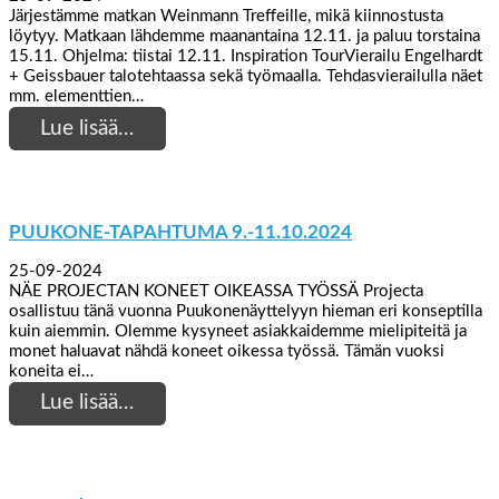
Järjestämme matkan Weinmann Treffeille, mikä kiinnostusta
löytyy. Matkaan lähdemme maanantaina 12.11. ja paluu torstaina
15.11. Ohjelma: tiistai 12.11. Inspiration TourVierailu Engelhardt
+ Geissbauer talotehtaassa sekä työmaalla. Tehdasvierailulla näet
mm. elementtien…
Lue lisää…
PUUKONE-TAPAHTUMA 9.-11.10.2024
25-09-2024
NÄE PROJECTAN KONEET OIKEASSA TYÖSSÄ Projecta
osallistuu tänä vuonna Puukonenäyttelyyn hieman eri konseptilla
kuin aiemmin. Olemme kysyneet asiakkaidemme mielipiteitä ja
monet haluavat nähdä koneet oikessa työssä. Tämän vuoksi
koneita ei…
Lue lisää…