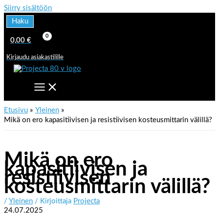
Siirry sisältöön
Haku
0,00
€
Kirjaudu asiakastilille
Etusivu
Yleinen
Mikä on ero kapasitiivisen ja resistiivisen kosteusmittarin välillä?
Mikä on ero
kapasitiivisen ja
resistiivisen
kosteusmittarin välillä?
/
Yleinen
/ Kirjoittaja
Projecta
24.07.2025