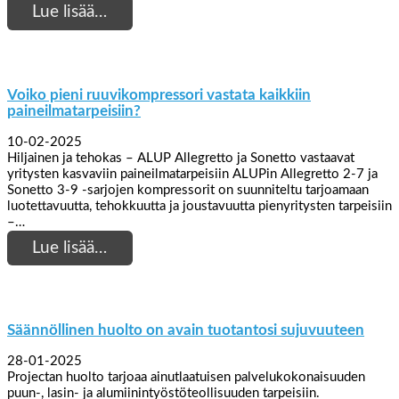
Lue lisää…
Voiko pieni ruuvikompressori vastata kaikkiin
paineilmatarpeisiin?
10-02-2025
Hiljainen ja tehokas – ALUP Allegretto ja Sonetto vastaavat
yritysten kasvaviin paineilmatarpeisiin ALUPin Allegretto 2-7 ja
Sonetto 3-9 -sarjojen kompressorit on suunniteltu tarjoamaan
luotettavuutta, tehokkuutta ja joustavuutta pienyritysten tarpeisiin
–…
Lue lisää…
Säännöllinen huolto on avain tuotantosi sujuvuuteen
28-01-2025
Projectan huolto tarjoaa ainutlaatuisen palvelukokonaisuuden
puun-, lasin- ja alumiinintyöstöteollisuuden tarpeisiin.