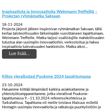
Inspiraatiota ja innovaatioita Weinmann Treffeiltä –
Projectan ryhmämatka Saksaan
18-11-2024
Projecta järjesti jälleen inspiroivan ryhmämatkan Saksaan, tällä
kertaa taloteollisuuden tärkeimpään vuosittaiseen tapahtumaan,
Weinmann Treffeille. Matka tarjosi osallistujille mahdollisuuden
tutustua alan uusimpiin innovaatioihin, verkostoitua ja hakea
inspiraatiota tulevaisuuden hankkeisiin. Matka alkoi…
Lue lisää…
Kiitos vierailustasi Puukone 2024 tapahtumassa
23-10-2024
Haluamme kiittää lämpimästi kaikkia asiakkaitamme ja
yhteistyökumppaneitamme, jotka vierailivat Puukone-
tapahtumassa 9.–11.10.2024 referenssikohteissa ja
Turkuhallissa. Tapahtuma oli meille loistava tilaisuus esitellä
Homagin uusimpia innovaatioita ja ratkaisuja puuntyöstöön ja