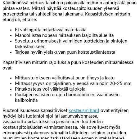
Käytännössä mittaus tapahtuu painamalla mittarin anturipäätä puun
pintaa vasten. Mittari näyttää kosteuspitoisuuden yleensä
prosentteina tai suhteellisena lukemana. Kapasitiivisen mittarin
etuna on, että se:
Ei vahingoita mitattavaa materiaalia
Mahdollistaa nopean mittauksen laajoilta alueilta
Soveltuu erinomaisesti valmiiden tuotteiden ja pintojen
tarkastamiseen
Tarjoaa hyvän yleiskuvan puun kosteustilanteesta
Kapasitiivisen mittarin rajoituksia puun kosteuden mittaamisessa
ovat:
Mittaustulokseen vaikuttavat puun tiheys ja laatu
Mittaussyvyys on rajallinen, yleensä vain noin 20-25 mm
Pintakosteus voi vääristää tuloksia
Puulajien välisten erojen huomioiminen vaatii usein
kalibrointia
Puuteollisuudessa kapasitiiviset
kosteusmittarit
ovat erityisen
hyödyllisiä tuotantolinjoilla laadunvalvonnassa,
vastaanottotarkastuksissa ja valmiiden tuotteiden
kosteuspitoisuuden varmistamisessa. Ne soveltuvat myös
erinomaisesti rakennustyömailla lattioiden, seinien ja muiden
puupintojen kosteuden tarkistamiseen ennen pintakäsittelyä.