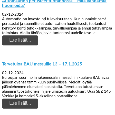
Automaation perusteet tuotannossa – mitä kannattaa
huomioida?
02-12-2024
Automaatio on investointi tulevaisuuteen. Kun huomioit nämä
perusasiat ja suunnittelet automaation huolellisesti, tuotantosi
kehittyy kohti tehokkaampaa, turvallisempaa ja ennustettavampaa
toimintaa. Aloita tänään ja vie tuotantosi uudelle tasolle!
Lue lisää…
Tervetuloa BAU messuille 13 – 17.1.2025
02-12-2024
Euroopan suurimpiin rakennusalan messuihin kuuluva BAU avaa
jälleen ovensa tammikuun puolivälissä. Meidät löytää
päämiehemme elumatecin osastolta. Tervetuloa tutustumaan
alumiinintyöstökoneisiin ja elumatecin uutuuksiin: Uusi SBZ 145
Vankka ja kompakti 5-akselinen portaalikone…
Lue lisää…