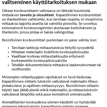
valitseminen käyttötarkoituksen mukaan
Oikean kosteusmittarin valinnassa on tärkeää huomioida
mittauksen
tavoite ja olosuhteet
. Kapasitiivinen kosteusmittari
on ihanteellinen vaihtoehto, kun tarvitaan nopeita, ei-invasiivisia
mittauksia laajoilta alueilta tai valmiilta pinnoilta. Se soveltuu
erinomaisesti kosteusongelmien alustavaan kartoitukseen ja
tilanteisiin, joissa pintaa ei haluta vahingoittaa.
Resistiivinen kosteusmittari puolestaan on paras valinta, kun:
Tarvitaan tarkkoja mittaustuloksia tietyltä syvyydeltä
Mitataan materiaalin todellista kosteuspitoisuutta
Vaaditaan korkeaa mittaustarkkuutta erityisesti
korkeammilla kosteuspitoisuuksilla
Tehdään dokumentoitavia mittauksia laadunvalvontaan tai
sertifiointiin
Molempien mittarityyppien rajoitukset on hyvä tiedostaa.
Kapasitiivisen mittarin tuloksiin vaikuttavat materiaalin tiheys,
pintakosteus ja rajallinen mittaussyvyys. Resistiivisen mittarin
käyttö taas jättää pieniä reikiä materiaaliin, ja mittaustuloksiin
vaikuttavat lämpötila sekä puun kemialliset ominaisuudet.
Ammattilaisten keskuudessa yleinen käytäntö on hyödyntää
molempia teknologioita: kapasitiivista mittaria nopeaan