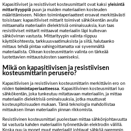
Kapasitiiviset ja resistiiviset kosteusmittarit ovat kaksi
yleisintä
mittarityyppiä
puun ja muiden materiaalien kosteuden
määrittämiseen. Niiden toimintaperiaatteet eroavat merkittävästi
toisistaan: kapasitiiviset mittarit toimivat sähkökentän avulla
mittaamalla materiaalin dielektrisiä ominaisuuksia, kun taas
resistiiviset mittarit mittaavat materiaalin läpi kulkevan
sähkövirran vastusta. Mittarityypin valinta riippuu
käyttökohteesta, tarkkuusvaatimuksista ja siitä, halutaanko
mittaus tehdä pintaa vahingoittamatta vai syvemmältä
materiaalista. Oikean kosteusmittarin valinta on tärkeää
luotettavien mittaustulosten saamiseksi.
Mikä on kapasitiivisen ja resistiivisen
kosteusmittarin perusero?
Kapasitiivisen ja resistiivisen kosteusmittarin merkittävin ero on
niiden
toimintaperiaatteessa
. Kapasitiivinen kosteusmittari luo
sähkökentän, joka tunkeutuu mitattavaan materiaaliin, ja mittaa
materiaalin dielektrisiä ominaisuuksia, jotka muuttuvat
kosteuspitoisuuden mukaan. Tämä teknologia mahdollistaa
mittauksen ilman materiaalin pinnan rikkomista.
Resistiivinen kosteusmittari puolestaan mittaa sähkönjohtavuutta
tai vastusta kahden materiaaliin työnnettävän elektrodin välillä.
Koska puu ja monet muut materiaalit johtavat sähköä paremmin