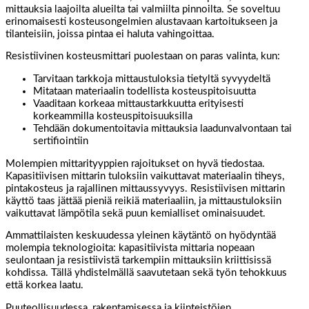
mittauksia laajoilta alueilta tai valmiilta pinnoilta. Se soveltuu
erinomaisesti kosteusongelmien alustavaan kartoitukseen ja
tilanteisiin, joissa pintaa ei haluta vahingoittaa.
Resistiivinen kosteusmittari puolestaan on paras valinta, kun:
Tarvitaan tarkkoja mittaustuloksia tietyltä syvyydeltä
Mitataan materiaalin todellista kosteuspitoisuutta
Vaaditaan korkeaa mittaustarkkuutta erityisesti
korkeammilla kosteuspitoisuuksilla
Tehdään dokumentoitavia mittauksia laadunvalvontaan tai
sertifiointiin
Molempien mittarityyppien rajoitukset on hyvä tiedostaa.
Kapasitiivisen mittarin tuloksiin vaikuttavat materiaalin tiheys,
pintakosteus ja rajallinen mittaussyvyys. Resistiivisen mittarin
käyttö taas jättää pieniä reikiä materiaaliin, ja mittaustuloksiin
vaikuttavat lämpötila sekä puun kemialliset ominaisuudet.
Ammattilaisten keskuudessa yleinen käytäntö on hyödyntää
molempia teknologioita: kapasitiivista mittaria nopeaan
seulontaan ja resistiivistä tarkempiin mittauksiin kriittisissä
kohdissa. Tällä yhdistelmällä saavutetaan sekä työn tehokkuus
että korkea laatu.
Puuteollisuudessa, rakentamisessa ja kiinteistöjen