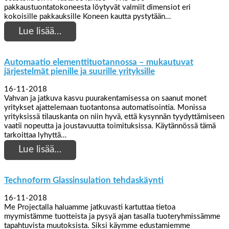
pakkaustuontatokoneesta löytyvät valmiit dimensiot eri
kokoisille pakkauksille Koneen kautta pystytään…
Lue lisää…
Automaatio elementtituotannossa – mukautuvat
järjestelmät pienille ja suurille yrityksille
16-11-2018
Vahvan ja jatkuva kasvu puurakentamisessa on saanut monet
yritykset ajattelemaan tuotantonsa automatisointia. Monissa
yrityksissä tilauskanta on niin hyvä, että kysynnän tyydyttämiseen
vaatii nopeutta ja joustavuutta toimituksissa. Käytännössä tämä
tarkoittaa lyhyttä…
Lue lisää…
Technoform Glassinsulation tehdaskäynti
16-11-2018
Me Projectalla haluamme jatkuvasti kartuttaa tietoa
myymistämme tuotteista ja pysyä ajan tasalla tuoteryhmissämme
tapahtuvista muutoksista. Siksi käymme edustamiemme