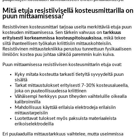
Mitä etuja resistiivisellä kosteusmittarilla on
puun mittaamisessa?
Resistiivinen kosteusmittari tarjoaa useita merkittäviä etuja puun
kosteuden mittaamisessa. Sen tärkein vahvuus on
tarkkuus
erityisesti korkeammissa kosteuspitoisuuksissa
, mikä tekee
siitä ihanteellisen työkalun kriittisiin mittauskohteisiin.
Resistiivinen mittaustekniikka perustuu tunnettuun fysikaaliseen
ilmiöön: kostea puu johtaa sähköä paremmin kuin kuiva.
Puun mittaamisessa resistiivisen kosteusmittarin etuja ovat:
Kyky mitata kosteutta tarkasti tietyltä syvyydeltä puun
sisältä
Tarkat mittaustulokset erityisesti 7-30% kosteusalueella,
joka on puuteollisuudessa kriittinen
Vähäisempi herkkyys puun tiheyden vaihteluille oikealla
kalibroinnilla
Mahdollisuus käyttää erilaisia elektrodeja erilaisiin
mittaustarpeisiin
Luotettavat tulokset myös paksuista materiaaleista
erikoiselektrodeilla
Eri puulaaduilla mittaustarkkuus vaihtelee, mutta useimmissa