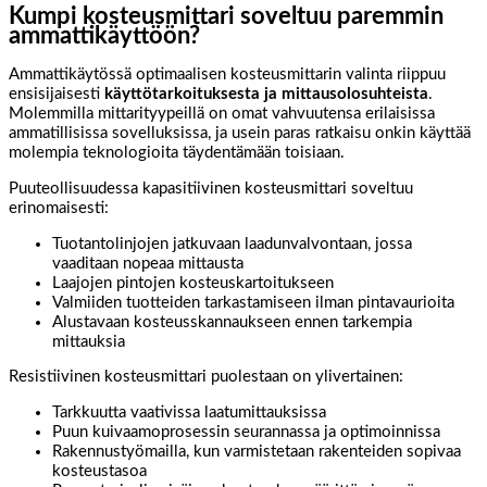
Kumpi kosteusmittari soveltuu paremmin
ammattikäyttöön?
Ammattikäytössä optimaalisen kosteusmittarin valinta riippuu
ensisijaisesti
käyttötarkoituksesta ja mittausolosuhteista
.
Molemmilla mittarityypeillä on omat vahvuutensa erilaisissa
ammatillisissa sovelluksissa, ja usein paras ratkaisu onkin käyttää
molempia teknologioita täydentämään toisiaan.
Puuteollisuudessa kapasitiivinen kosteusmittari soveltuu
erinomaisesti:
Tuotantolinjojen jatkuvaan laadunvalvontaan, jossa
vaaditaan nopeaa mittausta
Laajojen pintojen kosteuskartoitukseen
Valmiiden tuotteiden tarkastamiseen ilman pintavaurioita
Alustavaan kosteusskannaukseen ennen tarkempia
mittauksia
Resistiivinen kosteusmittari puolestaan on ylivertainen:
Tarkkuutta vaativissa laatumittauksissa
Puun kuivaamoprosessin seurannassa ja optimoinnissa
Rakennustyömailla, kun varmistetaan rakenteiden sopivaa
kosteustasoa