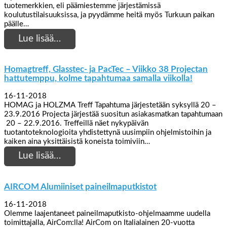
tuotemerkkien, eli päämiestemme järjestämissä
koulutustilaisuuksissa, ja pyydämme heitä myös Turkuun paikan
päälle…
Lue lisää…
Homagtreff, Glasstec- ja PacTec – Viikko 38 Projectan
hattutemppu, kolme tapahtumaa samalla viikolla!
16-11-2018
HOMAG ja HOLZMA Treff Tapahtuma järjestetään syksyllä 20 –
23.9.2016 Projecta järjestää suositun asiakasmatkan tapahtumaan
20 – 22.9.2016. Treffeillä näet nykypäivän
tuotantoteknologioita yhdistettynä uusimpiin ohjelmistoihin ja
kaiken aina yksittäisistä koneista toimiviin…
Lue lisää…
AIRCOM Alumiiniset paineilmaputkistot
16-11-2018
Olemme laajentaneet paineilmaputkisto-ohjelmaamme uudella
toimittajalla, AirCom:lla! AirCom on Italialainen 20-vuotta