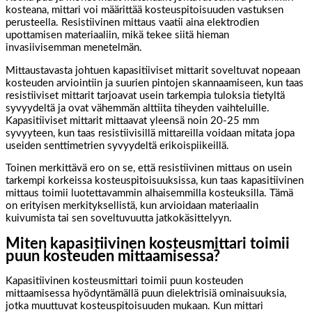
kosteana, mittari voi määrittää kosteuspitoisuuden vastuksen
perusteella. Resistiivinen mittaus vaatii aina elektrodien
upottamisen materiaaliin, mikä tekee siitä hieman
invasiivisemman menetelmän.
Mittaustavasta johtuen kapasitiiviset mittarit soveltuvat nopeaan
kosteuden arviointiin ja suurien pintojen skannaamiseen, kun taas
resistiiviset mittarit tarjoavat usein tarkempia tuloksia tietyltä
syvyydeltä ja ovat vähemmän alttiita tiheyden vaihteluille.
Kapasitiiviset mittarit mittaavat yleensä noin 20-25 mm
syvyyteen, kun taas resistiivisillä mittareilla voidaan mitata jopa
useiden senttimetrien syvyydeltä erikoispiikeillä.
Toinen merkittävä ero on se, että resistiivinen mittaus on usein
tarkempi korkeissa kosteuspitoisuuksissa, kun taas kapasitiivinen
mittaus toimii luotettavammin alhaisemmilla kosteuksilla. Tämä
on erityisen merkityksellistä, kun arvioidaan materiaalin
kuivumista tai sen soveltuvuutta jatkokäsittelyyn.
Miten kapasitiivinen kosteusmittari toimii
puun kosteuden mittaamisessa?
Kapasitiivinen kosteusmittari toimii puun kosteuden
mittaamisessa hyödyntämällä puun dielektrisiä ominaisuuksia,
jotka muuttuvat kosteuspitoisuuden mukaan. Kun mittari