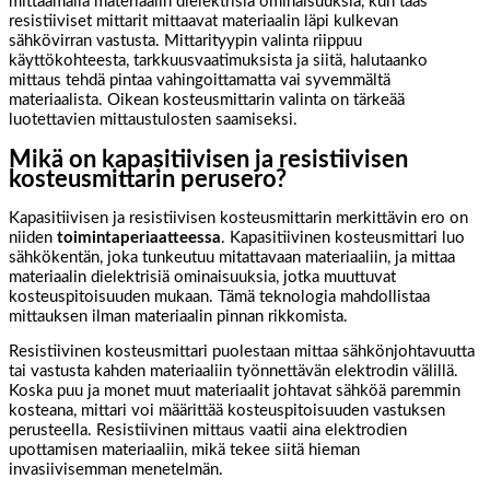
mittaamalla materiaalin dielektrisiä ominaisuuksia, kun taas
resistiiviset mittarit mittaavat materiaalin läpi kulkevan
sähkövirran vastusta. Mittarityypin valinta riippuu
käyttökohteesta, tarkkuusvaatimuksista ja siitä, halutaanko
mittaus tehdä pintaa vahingoittamatta vai syvemmältä
materiaalista. Oikean kosteusmittarin valinta on tärkeää
luotettavien mittaustulosten saamiseksi.
Mikä on kapasitiivisen ja resistiivisen
kosteusmittarin perusero?
Kapasitiivisen ja resistiivisen kosteusmittarin merkittävin ero on
niiden
toimintaperiaatteessa
. Kapasitiivinen kosteusmittari luo
sähkökentän, joka tunkeutuu mitattavaan materiaaliin, ja mittaa
materiaalin dielektrisiä ominaisuuksia, jotka muuttuvat
kosteuspitoisuuden mukaan. Tämä teknologia mahdollistaa
mittauksen ilman materiaalin pinnan rikkomista.
Resistiivinen kosteusmittari puolestaan mittaa sähkönjohtavuutta
tai vastusta kahden materiaaliin työnnettävän elektrodin välillä.
Koska puu ja monet muut materiaalit johtavat sähköä paremmin
kosteana, mittari voi määrittää kosteuspitoisuuden vastuksen
perusteella. Resistiivinen mittaus vaatii aina elektrodien
upottamisen materiaaliin, mikä tekee siitä hieman
invasiivisemman menetelmän.