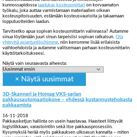
kunnossapidossa
laadukas kosteusmittari
on korvaamaton
työkalu, joka auttaa varmistamaan materiaalien oikean
kosteuspitoisuuden, estämään kosteusvaurioita ja takaamaan
lopputuotteiden laadun.
Tarvitsetko apua sopivan kosteusmittarin valinnassa? Autamme
sinua löytämään juuri sinun tarpeisiisi sopivan ratkaisun.
Ota
yhteyttä asiantuntijoihimme
, niin kerromme lisää erilaisista
vaihtoehdoista ja autamme valitsemaan parhaan kosteusmittarin
käyttötarkoitukseesi.
Näytä vain seuraavasta aiheesta:
3D-Skanneri ja Homag VKS-sarjan
pakkausautomaatiokone – yhdessä kustannustehokasta
pakkaamista
16-11-2018
Pakkausketjun hallinta on usein haastavaa. Haasteet liittyvät
logistiikkaan, varastointiin sekä itse pakkausprosessiin.
Kysymyksiä herää myös pakkauksen ulkoasun kannalta – miten