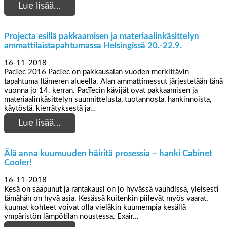
Lue lisää…
Projecta esillä pakkaamisen ja materiaalinkäsittelyn
ammattilaistapahtumassa Helsingissä 20.-22.9.
16-11-2018
PacTec 2016 PacTec on pakkausalan vuoden merkittävin
tapahtuma Itämeren alueella. Alan ammattimessut järjestetään tänä
vuonna jo 14. kerran. PacTecin kävijät ovat pakkaamisen ja
materiaalinkäsittelyn suunnittelusta, tuotannosta, hankinnoista,
käytöstä, kierrätyksestä ja…
Lue lisää…
Älä anna kuumuuden häiritä prosessia – hanki Cabinet
Cooler!
16-11-2018
Kesä on saapunut ja rantakausi on jo hyvässä vauhdissa, yleisesti
tämähän on hyvä asia. Kesässä kuitenkin piilevät myös vaarat,
kuumat kohteet voivat olla vieläkin kuumempia kesällä
ympäristön lämpötilan noustessa. Exair…