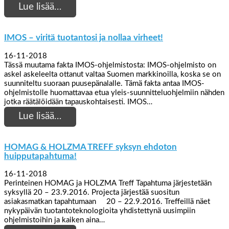
Lue lisää…
IMOS – viritä tuotantosi ja nollaa virheet!
16-11-2018
Tässä muutama fakta IMOS-ohjelmistosta: IMOS-ohjelmisto on
askel askeleelta ottanut valtaa Suomen markkinoilla, koska se on
suunniteltu suoraan puusepänalalle. Tämä fakta antaa IMOS-
ohjelmistolle huomattavaa etua yleis-suunnitteluohjelmiin nähden
jotka räätälöidään tapauskohtaisesti. IMOS…
Lue lisää…
HOMAG & HOLZMA TREFF syksyn ehdoton
huipputapahtuma!
16-11-2018
Perinteinen HOMAG ja HOLZMA Treff Tapahtuma järjestetään
syksyllä 20 – 23.9.2016. Projecta järjestää suositun
asiakasmatkan tapahtumaan 20 – 22.9.2016. Treffeillä näet
nykypäivän tuotantoteknologioita yhdistettynä uusimpiin
ohjelmistoihin ja kaiken aina…