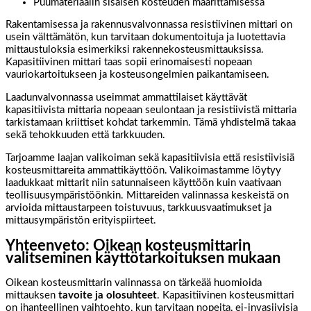
Puumateriaalin sisäisen kosteuden määrittämisessä
Rakentamisessa ja rakennusvalvonnassa resistiivinen mittari on
usein välttämätön, kun tarvitaan dokumentoituja ja luotettavia
mittaustuloksia esimerkiksi rakennekosteusmittauksissa.
Kapasitiivinen mittari taas sopii erinomaisesti nopeaan
vauriokartoitukseen ja kosteusongelmien paikantamiseen.
Laadunvalvonnassa useimmat ammattilaiset käyttävät
kapasitiivista mittaria nopeaan seulontaan ja resistiivistä mittaria
tarkistamaan kriittiset kohdat tarkemmin. Tämä yhdistelmä takaa
sekä tehokkuuden että tarkkuuden.
Tarjoamme laajan valikoiman sekä kapasitiivisia että resistiivisiä
kosteusmittareita ammattikäyttöön. Valikoimastamme löytyy
laadukkaat mittarit niin satunnaiseen käyttöön kuin vaativaan
teollisuusympäristöönkin. Mittareiden valinnassa keskeistä on
arvioida mittaustarpeen toistuvuus, tarkkuusvaatimukset ja
mittausympäristön erityispiirteet.
Yhteenveto: Oikean kosteusmittarin
valitseminen käyttötarkoituksen mukaan
Oikean kosteusmittarin valinnassa on tärkeää huomioida
mittauksen
tavoite ja olosuhteet
. Kapasitiivinen kosteusmittari
on ihanteellinen vaihtoehto, kun tarvitaan nopeita, ei-invasiivisia