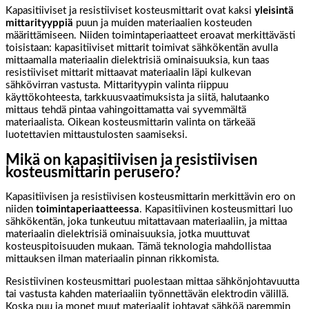
Kapasitiiviset ja resistiiviset kosteusmittarit ovat kaksi
yleisintä
mittarityyppiä
puun ja muiden materiaalien kosteuden
määrittämiseen. Niiden toimintaperiaatteet eroavat merkittävästi
toisistaan: kapasitiiviset mittarit toimivat sähkökentän avulla
mittaamalla materiaalin dielektrisiä ominaisuuksia, kun taas
resistiiviset mittarit mittaavat materiaalin läpi kulkevan
sähkövirran vastusta. Mittarityypin valinta riippuu
käyttökohteesta, tarkkuusvaatimuksista ja siitä, halutaanko
mittaus tehdä pintaa vahingoittamatta vai syvemmältä
materiaalista. Oikean kosteusmittarin valinta on tärkeää
luotettavien mittaustulosten saamiseksi.
Mikä on kapasitiivisen ja resistiivisen
kosteusmittarin perusero?
Kapasitiivisen ja resistiivisen kosteusmittarin merkittävin ero on
niiden
toimintaperiaatteessa
. Kapasitiivinen kosteusmittari luo
sähkökentän, joka tunkeutuu mitattavaan materiaaliin, ja mittaa
materiaalin dielektrisiä ominaisuuksia, jotka muuttuvat
kosteuspitoisuuden mukaan. Tämä teknologia mahdollistaa
mittauksen ilman materiaalin pinnan rikkomista.
Resistiivinen kosteusmittari puolestaan mittaa sähkönjohtavuutta
tai vastusta kahden materiaaliin työnnettävän elektrodin välillä.
Koska puu ja monet muut materiaalit johtavat sähköä paremmin