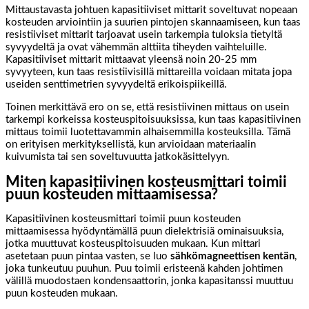
Mittaustavasta johtuen kapasitiiviset mittarit soveltuvat nopeaan
kosteuden arviointiin ja suurien pintojen skannaamiseen, kun taas
resistiiviset mittarit tarjoavat usein tarkempia tuloksia tietyltä
syvyydeltä ja ovat vähemmän alttiita tiheyden vaihteluille.
Kapasitiiviset mittarit mittaavat yleensä noin 20-25 mm
syvyyteen, kun taas resistiivisillä mittareilla voidaan mitata jopa
useiden senttimetrien syvyydeltä erikoispiikeillä.
Toinen merkittävä ero on se, että resistiivinen mittaus on usein
tarkempi korkeissa kosteuspitoisuuksissa, kun taas kapasitiivinen
mittaus toimii luotettavammin alhaisemmilla kosteuksilla. Tämä
on erityisen merkityksellistä, kun arvioidaan materiaalin
kuivumista tai sen soveltuvuutta jatkokäsittelyyn.
Miten kapasitiivinen kosteusmittari toimii
puun kosteuden mittaamisessa?
Kapasitiivinen kosteusmittari toimii puun kosteuden
mittaamisessa hyödyntämällä puun dielektrisiä ominaisuuksia,
jotka muuttuvat kosteuspitoisuuden mukaan. Kun mittari
asetetaan puun pintaa vasten, se luo
sähkömagneettisen kentän
,
joka tunkeutuu puuhun. Puu toimii eristeenä kahden johtimen
välillä muodostaen kondensaattorin, jonka kapasitanssi muuttuu
puun kosteuden mukaan.