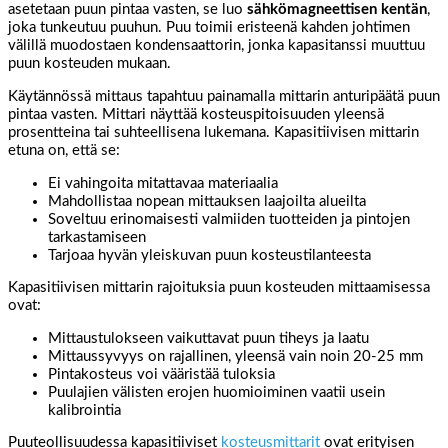
asetetaan puun pintaa vasten, se luo
sähkömagneettisen kentän
,
joka tunkeutuu puuhun. Puu toimii eristeenä kahden johtimen
välillä muodostaen kondensaattorin, jonka kapasitanssi muuttuu
puun kosteuden mukaan.
Käytännössä mittaus tapahtuu painamalla mittarin anturipäätä puun
pintaa vasten. Mittari näyttää kosteuspitoisuuden yleensä
prosentteina tai suhteellisena lukemana. Kapasitiivisen mittarin
etuna on, että se:
Ei vahingoita mitattavaa materiaalia
Mahdollistaa nopean mittauksen laajoilta alueilta
Soveltuu erinomaisesti valmiiden tuotteiden ja pintojen
tarkastamiseen
Tarjoaa hyvän yleiskuvan puun kosteustilanteesta
Kapasitiivisen mittarin rajoituksia puun kosteuden mittaamisessa
ovat:
Mittaustulokseen vaikuttavat puun tiheys ja laatu
Mittaussyvyys on rajallinen, yleensä vain noin 20-25 mm
Pintakosteus voi vääristää tuloksia
Puulajien välisten erojen huomioiminen vaatii usein
kalibrointia
Puuteollisuudessa kapasitiiviset
kosteusmittarit
ovat erityisen