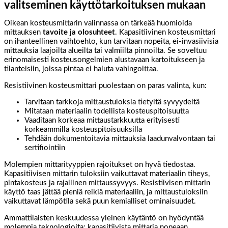
valitseminen käyttötarkoituksen mukaan
Oikean kosteusmittarin valinnassa on tärkeää huomioida
mittauksen
tavoite ja olosuhteet
. Kapasitiivinen kosteusmittari
on ihanteellinen vaihtoehto, kun tarvitaan nopeita, ei-invasiivisia
mittauksia laajoilta alueilta tai valmiilta pinnoilta. Se soveltuu
erinomaisesti kosteusongelmien alustavaan kartoitukseen ja
tilanteisiin, joissa pintaa ei haluta vahingoittaa.
Resistiivinen kosteusmittari puolestaan on paras valinta, kun:
Tarvitaan tarkkoja mittaustuloksia tietyltä syvyydeltä
Mitataan materiaalin todellista kosteuspitoisuutta
Vaaditaan korkeaa mittaustarkkuutta erityisesti
korkeammilla kosteuspitoisuuksilla
Tehdään dokumentoitavia mittauksia laadunvalvontaan tai
sertifiointiin
Molempien mittarityyppien rajoitukset on hyvä tiedostaa.
Kapasitiivisen mittarin tuloksiin vaikuttavat materiaalin tiheys,
pintakosteus ja rajallinen mittaussyvyys. Resistiivisen mittarin
käyttö taas jättää pieniä reikiä materiaaliin, ja mittaustuloksiin
vaikuttavat lämpötila sekä puun kemialliset ominaisuudet.
Ammattilaisten keskuudessa yleinen käytäntö on hyödyntää
molempia teknologioita: kapasitiivista mittaria nopeaan