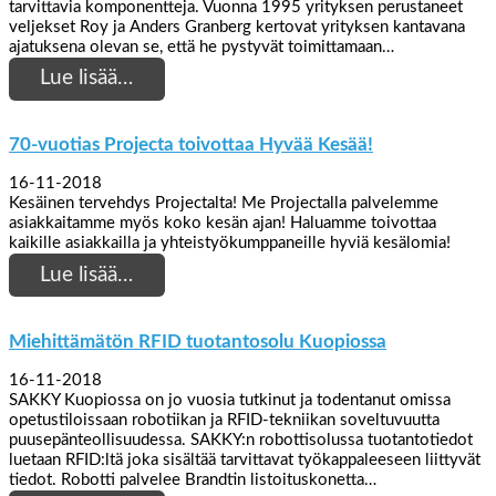
tarvittavia komponentteja. Vuonna 1995 yrityksen perustaneet
veljekset Roy ja Anders Granberg kertovat yrityksen kantavana
ajatuksena olevan se, että he pystyvät toimittamaan…
Lue lisää…
70-vuotias Projecta toivottaa Hyvää Kesää!
16-11-2018
Kesäinen tervehdys Projectalta! Me Projectalla palvelemme
asiakkaitamme myös koko kesän ajan! Haluamme toivottaa
kaikille asiakkailla ja yhteistyökumppaneille hyviä kesälomia!
Lue lisää…
Miehittämätön RFID tuotantosolu Kuopiossa
16-11-2018
SAKKY Kuopiossa on jo vuosia tutkinut ja todentanut omissa
opetustiloissaan robotiikan ja RFID-tekniikan soveltuvuutta
puusepänteollisuudessa. SAKKY:n robottisolussa tuotantotiedot
luetaan RFID:ltä joka sisältää tarvittavat työkappaleeseen liittyvät
tiedot. Robotti palvelee Brandtin listoituskonetta…