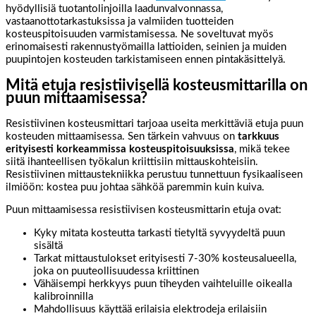
hyödyllisiä tuotantolinjoilla laadunvalvonnassa,
vastaanottotarkastuksissa ja valmiiden tuotteiden
kosteuspitoisuuden varmistamisessa. Ne soveltuvat myös
erinomaisesti rakennustyömailla lattioiden, seinien ja muiden
puupintojen kosteuden tarkistamiseen ennen pintakäsittelyä.
Mitä etuja resistiivisellä kosteusmittarilla on
puun mittaamisessa?
Resistiivinen kosteusmittari tarjoaa useita merkittäviä etuja puun
kosteuden mittaamisessa. Sen tärkein vahvuus on
tarkkuus
erityisesti korkeammissa kosteuspitoisuuksissa
, mikä tekee
siitä ihanteellisen työkalun kriittisiin mittauskohteisiin.
Resistiivinen mittaustekniikka perustuu tunnettuun fysikaaliseen
ilmiöön: kostea puu johtaa sähköä paremmin kuin kuiva.
Puun mittaamisessa resistiivisen kosteusmittarin etuja ovat:
Kyky mitata kosteutta tarkasti tietyltä syvyydeltä puun
sisältä
Tarkat mittaustulokset erityisesti 7-30% kosteusalueella,
joka on puuteollisuudessa kriittinen
Vähäisempi herkkyys puun tiheyden vaihteluille oikealla
kalibroinnilla
Mahdollisuus käyttää erilaisia elektrodeja erilaisiin