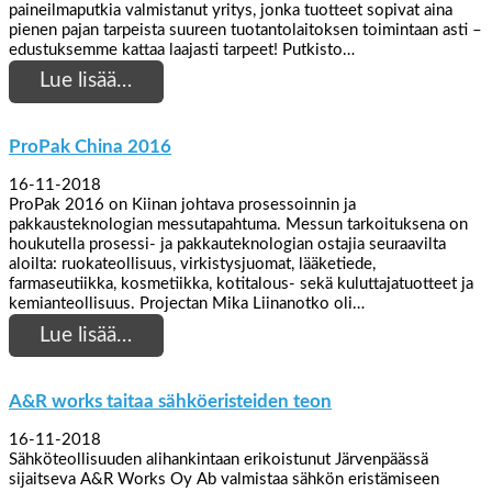
paineilmaputkia valmistanut yritys, jonka tuotteet sopivat aina
pienen pajan tarpeista suureen tuotantolaitoksen toimintaan asti –
edustuksemme kattaa laajasti tarpeet! Putkisto…
Lue lisää…
ProPak China 2016
16-11-2018
ProPak 2016 on Kiinan johtava prosessoinnin ja
pakkausteknologian messutapahtuma. Messun tarkoituksena on
houkutella prosessi- ja pakkauteknologian ostajia seuraavilta
aloilta: ruokateollisuus, virkistysjuomat, lääketiede,
farmaseutiikka, kosmetiikka, kotitalous- sekä kuluttajatuotteet ja
kemianteollisuus. Projectan Mika Liinanotko oli…
Lue lisää…
A&R works taitaa sähköeristeiden teon
16-11-2018
Sähköteollisuuden alihankintaan erikoistunut Järvenpäässä
sijaitseva A&R Works Oy Ab valmistaa sähkön eristämiseen