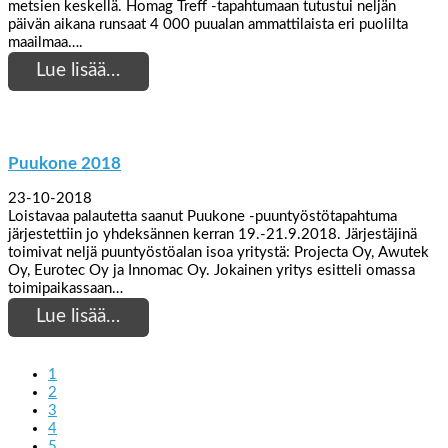
metsien keskellä. Homag Treff -tapahtumaan tutustui neljän
päivän aikana runsaat 4 000 puualan ammattilaista eri puolilta
maailmaa….
Lue lisää…
Puukone 2018
23-10-2018
Loistavaa palautetta saanut Puukone -puuntyöstötapahtuma
järjestettiin jo yhdeksännen kerran 19.-21.9.2018. Järjestäjinä
toimivat neljä puuntyöstöalan isoa yritystä: Projecta Oy, Awutek
Oy, Eurotec Oy ja Innomac Oy. Jokainen yritys esitteli omassa
toimipaikassaan…
Lue lisää…
1
2
3
4
5