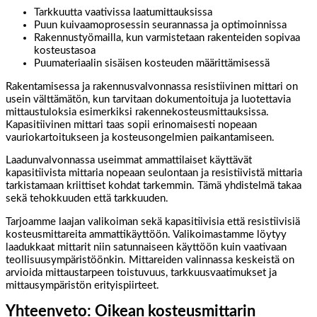
Tarkkuutta vaativissa laatumittauksissa
Puun kuivaamoprosessin seurannassa ja optimoinnissa
Rakennustyömailla, kun varmistetaan rakenteiden sopivaa
kosteustasoa
Puumateriaalin sisäisen kosteuden määrittämisessä
Rakentamisessa ja rakennusvalvonnassa resistiivinen mittari on
usein välttämätön, kun tarvitaan dokumentoituja ja luotettavia
mittaustuloksia esimerkiksi rakennekosteusmittauksissa.
Kapasitiivinen mittari taas sopii erinomaisesti nopeaan
vauriokartoitukseen ja kosteusongelmien paikantamiseen.
Laadunvalvonnassa useimmat ammattilaiset käyttävät
kapasitiivista mittaria nopeaan seulontaan ja resistiivistä mittaria
tarkistamaan kriittiset kohdat tarkemmin. Tämä yhdistelmä takaa
sekä tehokkuuden että tarkkuuden.
Tarjoamme laajan valikoiman sekä kapasitiivisia että resistiivisiä
kosteusmittareita ammattikäyttöön. Valikoimastamme löytyy
laadukkaat mittarit niin satunnaiseen käyttöön kuin vaativaan
teollisuusympäristöönkin. Mittareiden valinnassa keskeistä on
arvioida mittaustarpeen toistuvuus, tarkkuusvaatimukset ja
mittausympäristön erityispiirteet.
Yhteenveto: Oikean kosteusmittarin