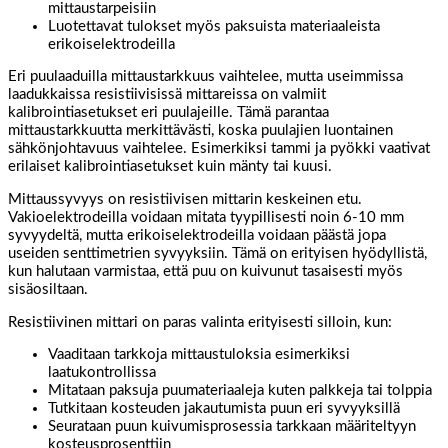
mittaustarpeisiin
Luotettavat tulokset myös paksuista materiaaleista
erikoiselektrodeilla
Eri puulaaduilla mittaustarkkuus vaihtelee, mutta useimmissa
laadukkaissa resistiivisissä mittareissa on valmiit
kalibrointiasetukset eri puulajeille. Tämä parantaa
mittaustarkkuutta merkittävästi, koska puulajien luontainen
sähkönjohtavuus vaihtelee. Esimerkiksi tammi ja pyökki vaativat
erilaiset kalibrointiasetukset kuin mänty tai kuusi.
Mittaussyvyys on resistiivisen mittarin keskeinen etu.
Vakioelektrodeilla voidaan mitata tyypillisesti noin 6-10 mm
syvyydeltä, mutta erikoiselektrodeilla voidaan päästä jopa
useiden senttimetrien syvyyksiin. Tämä on erityisen hyödyllistä,
kun halutaan varmistaa, että puu on kuivunut tasaisesti myös
sisäosiltaan.
Resistiivinen mittari on paras valinta erityisesti silloin, kun:
Vaaditaan tarkkoja mittaustuloksia esimerkiksi
laatukontrollissa
Mitataan paksuja puumateriaaleja kuten palkkeja tai tolppia
Tutkitaan kosteuden jakautumista puun eri syvyyksillä
Seurataan puun kuivumisprosessia tarkkaan määriteltyyn
kosteusprosenttiin