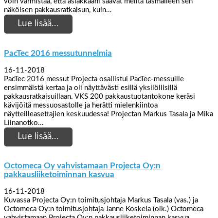
voin varmistaa, että asiakkaani saavat meiltä täsmälleen sen
näköisen pakkausratkaisun, kuin…
Lue lisää…
PacTec 2016 messutunnelmia
16-11-2018
PacTec 2016 messut Projecta osallistui PacTec-messuille
ensimmäistä kertaa ja oli näyttävästi esillä yksilöllisillä
pakkausratkaisuillaan. VKS 200 pakkaustuotantokone keräsi
kävijöitä messuosastolle ja herätti mielenkiintoa
näytteilleasettajien keskuudessa! Projectan Markus Tasala ja Mika
Liinanotko…
Lue lisää…
Octomeca Oy vahvistamaan Projecta Oy:n
pakkausliiketoiminnan kasvua
16-11-2018
Kuvassa Projecta Oy:n toimitusjohtaja Markus Tasala (vas.) ja
Octomeca Oy:n toimitusjohtaja Janne Koskela (oik.) Octomeca
vahvistamaan Projecta Oy:n pakkausliiketoiminnan kasvua