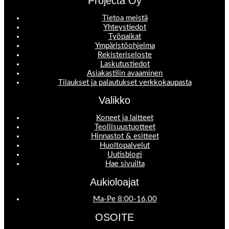
Projecta Oy
Tietoa meistä
Yhteystiedot
Työpaikat
Ympäristöohjelma
Rekisteriseloste
Laskutustiedot
Asiakastilin avaaminen
Tilaukset ja palautukset verkkokaupasta
Valikko
Koneet ja laitteet
Teollisuustuotteet
Hinnastot & esitteet
Huoltopalvelut
Uutisblogi
Hae sivuilta
Aukioloajat
Ma-Pe 8:00-16.00
OSOITE