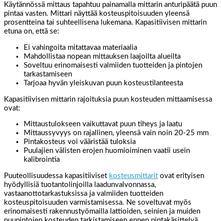
Käytännössä mittaus tapahtuu painamalla mittarin anturipäätä puun
pintaa vasten. Mittari näyttää kosteuspitoisuuden yleensä
prosentteina tai suhteellisena lukemana. Kapasitiivisen mittarin
etuna on, että se:
Ei vahingoita mitattavaa materiaalia
Mahdollistaa nopean mittauksen laajoilta alueilta
Soveltuu erinomaisesti valmiiden tuotteiden ja pintojen
tarkastamiseen
Tarjoaa hyvän yleiskuvan puun kosteustilanteesta
Kapasitiivisen mittarin rajoituksia puun kosteuden mittaamisessa
ovat:
Mittaustulokseen vaikuttavat puun tiheys ja laatu
Mittaussyvyys on rajallinen, yleensä vain noin 20-25 mm
Pintakosteus voi vääristää tuloksia
Puulajien välisten erojen huomioiminen vaatii usein
kalibrointia
Puuteollisuudessa kapasitiiviset
kosteusmittarit
ovat erityisen
hyödyllisiä tuotantolinjoilla laadunvalvonnassa,
vastaanottotarkastuksissa ja valmiiden tuotteiden
kosteuspitoisuuden varmistamisessa. Ne soveltuvat myös
erinomaisesti rakennustyömailla lattioiden, seinien ja muiden
puupintojen kosteuden tarkistamiseen ennen pintakäsittelyä.