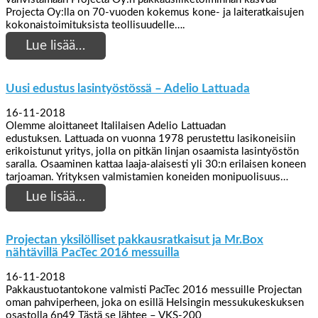
Projecta Oy:lla on 70-vuoden kokemus kone- ja laiteratkaisujen
kokonaistoimituksista teollisuudelle….
Lue lisää…
Uusi edustus lasintyöstössä – Adelio Lattuada
16-11-2018
Olemme aloittaneet Italilaisen Adelio Lattuadan
edustuksen. Lattuada on vuonna 1978 perustettu lasikoneisiin
erikoistunut yritys, jolla on pitkän linjan osaamista lasintyöstön
saralla. Osaaminen kattaa laaja-alaisesti yli 30:n erilaisen koneen
tarjoaman. Yrityksen valmistamien koneiden monipuolisuus…
Lue lisää…
Projectan yksilölliset pakkausratkaisut ja Mr.Box
nähtävillä PacTec 2016 messuilla
16-11-2018
Pakkaustuotantokone valmisti PacTec 2016 messuille Projectan
oman pahviperheen, joka on esillä Helsingin messukukeskuksen
osastolla 6n49 Tästä se lähtee – VKS-200