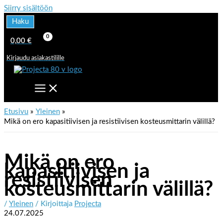
Siirry sisältöön
Haku
0,00
€
Kirjaudu asiakastilille
Etusivu
Yleinen
Mikä on ero kapasitiivisen ja resistiivisen kosteusmittarin välillä?
Mikä on ero
kapasitiivisen ja
resistiivisen
kosteusmittarin välillä?
/
Yleinen
/ Kirjoittaja
Projecta
24.07.2025