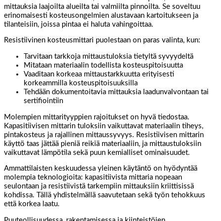
mittauksia laajoilta alueilta tai valmiilta pinnoilta. Se soveltuu
erinomaisesti kosteusongelmien alustavaan kartoitukseen ja
tilanteisiin, joissa pintaa ei haluta vahingoittaa.
Resistiivinen kosteusmittari puolestaan on paras valinta, kun:
Tarvitaan tarkkoja mittaustuloksia tietyltä syvyydeltä
Mitataan materiaalin todellista kosteuspitoisuutta
Vaaditaan korkeaa mittaustarkkuutta erityisesti
korkeammilla kosteuspitoisuuksilla
Tehdään dokumentoitavia mittauksia laadunvalvontaan tai
sertifiointiin
Molempien mittarityyppien rajoitukset on hyvä tiedostaa.
Kapasitiivisen mittarin tuloksiin vaikuttavat materiaalin tiheys,
pintakosteus ja rajallinen mittaussyvyys. Resistiivisen mittarin
käyttö taas jättää pieniä reikiä materiaaliin, ja mittaustuloksiin
vaikuttavat lämpötila sekä puun kemialliset ominaisuudet.
Ammattilaisten keskuudessa yleinen käytäntö on hyödyntää
molempia teknologioita: kapasitiivista mittaria nopeaan
seulontaan ja resistiivistä tarkempiin mittauksiin kriittisissä
kohdissa. Tällä yhdistelmällä saavutetaan sekä työn tehokkuus
että korkea laatu.
Puuteollisuudessa, rakentamisessa ja kiinteistöjen