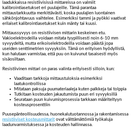
laadukkaissa resistiivisissä mittareissa on valmiit
kalibrointiasetukset eri puulajeille. Tämä parantaa
mittaustarkkuutta merkittävästi, koska puulajien luontainen
sähkönjohtavuus vaihtelee. Esimerkiksi tammi ja pyökki vaativat
erilaiset kalibrointiasetukset kuin mänty tai kuusi.
Mittaussyvyys on resistiivisen mittarin keskeinen etu.
Vakioelektrodeilla voidaan mitata tyypillisesti noin 6-10 mm
syvyydeltä, mutta erikoiselektrodeilla voidaan päästä jopa
useiden senttimetrien syvyyksiin. Tämä on erityisen hyödyllistä,
kun halutaan varmistaa, että puu on kuivunut tasaisesti myös
sisäosiltaan.
Resistiivinen mittari on paras valinta erityisesti silloin, kun:
Vaaditaan tarkkoja mittaustuloksia esimerkiksi
laatukontrollissa
Mitataan paksuja puumateriaaleja kuten palkkeja tai tolppia
Tutkitaan kosteuden jakautumista puun eri syvyyksillä
Seurataan puun kuivumisprosessia tarkkaan määriteltyyn
kosteusprosenttiin
Puusepänteollisuudessa, huonekalutuotannossa ja rakentamisessa
resistiiviset kosteusmittarit
ovat välttämättömiä työkaluja
laadunvarmistuksessa ja kosteuden hallinnassa.