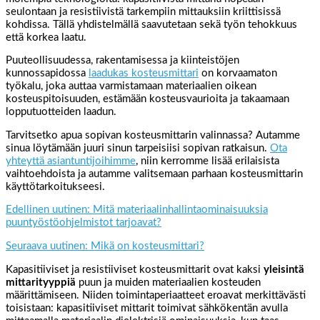
seulontaan ja resistiivistä tarkempiin mittauksiin kriittisissä
kohdissa. Tällä yhdistelmällä saavutetaan sekä työn tehokkuus
että korkea laatu.
Puuteollisuudessa, rakentamisessa ja kiinteistöjen
kunnossapidossa
laadukas kosteusmittari
on korvaamaton
työkalu, joka auttaa varmistamaan materiaalien oikean
kosteuspitoisuuden, estämään kosteusvaurioita ja takaamaan
lopputuotteiden laadun.
Tarvitsetko apua sopivan kosteusmittarin valinnassa? Autamme
sinua löytämään juuri sinun tarpeisiisi sopivan ratkaisun.
Ota
yhteyttä asiantuntijoihimme
, niin kerromme lisää erilaisista
vaihtoehdoista ja autamme valitsemaan parhaan kosteusmittarin
käyttötarkoitukseesi.
Edellinen uutinen: Mitä materiaalinhallintaominaisuuksia
puuntyöstöohjelmistot tarjoavat?
Seuraava uutinen: Mikä on kosteusmittari?
Kapasitiiviset ja resistiiviset kosteusmittarit ovat kaksi
yleisintä
mittarityyppiä
puun ja muiden materiaalien kosteuden
määrittämiseen. Niiden toimintaperiaatteet eroavat merkittävästi
toisistaan: kapasitiiviset mittarit toimivat sähkökentän avulla