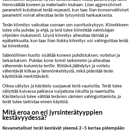
hienosäätää koneen ja materiaalin mukaan. Liian aggressiiviset
parametrit kuluttavat terää nopeasti, kun taas liian konservatiiviset
parametrit voivat aiheuttaa terän tylsymistä hankauksesta.
Terän kiinnitys vaikuttaa suoraan sen suorituskykyyn. Kiinnikkeen
tulee olla puhdas ja ehjä, ja terä tulee kiinnittää valmistajan
ohjeiden mukaisesti. Löysä kiinnitys aiheuttaa tärinää ja
epätarkkuutta, kun taas liian tiukka kiinnitys voi vahingoittaa terää
tai kiinnikettä.
Säännöllinen huolto sisältää koneen puhdistuksen, voitelun ja
tarkastuksen. Puhdas kone toimii tarkemmin ja aiheuttaa
vähemmän kulumista terille. Riittävä jäähdytys ja voitelu
vähentävät kitkaa ja lämmönkehitystä, mikä pidentää terän
käyttöikää merkittävästi.
Oikea säilytys ja käsittely suojaavat teriä vaurioilta. Terät tulee
säilyttää kuivassa paikassa suojattuna iskuilta ja naarmuilta.
Käsittelyssä tulee välttää terävien särmien vahingoittamista, ja
terät tulee tarkistaa ennen käyttöä.
Mitä eroa on eri jyrsinterätyyppien
kestävyydessä?
Kovametalliset terät kestävät yleensä 2–5 kertaa pidempään