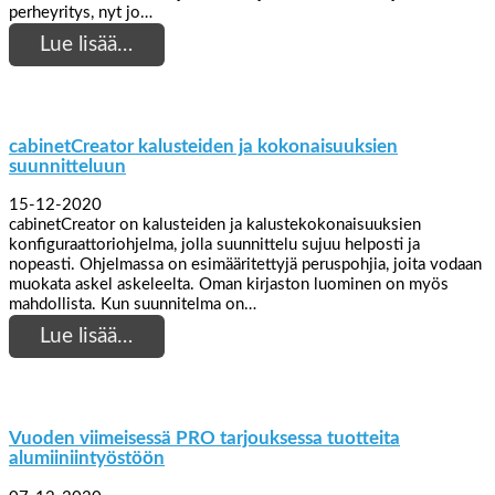
perheyritys, nyt jo…
Lue lisää…
cabinetCreator kalusteiden ja kokonaisuuksien
suunnitteluun
15-12-2020
cabinetCreator on kalusteiden ja kalustekokonaisuuksien
konfiguraattoriohjelma, jolla suunnittelu sujuu helposti ja
nopeasti. Ohjelmassa on esimääritettyjä peruspohjia, joita vodaan
muokata askel askeleelta. Oman kirjaston luominen on myös
mahdollista. Kun suunnitelma on…
Lue lisää…
Vuoden viimeisessä PRO tarjouksessa tuotteita
alumiiniintyöstöön