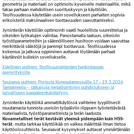
geometria ja materiaali on optimoitu kyseiselle materiaalille, mikä
takaa parhaan mahdollisen suorituskyvyn ja käyttöiän.
Teollisuudessa käytetään usein sovellukseen parhaiten sopivia
erikoisteriä maksimaalisen tuottavuuden saavuttamiseksi.
Jyrsinterän käyttöiän optimointi vaatii huolellista suunnittelua ja
oikeiden työkalujen valintaa. Panostamalla laatuun, oikeisiin
työstöparametreihin ja säännölliseen huoltoon voidaan saavuttaa
merkittäviä säästöjä ja parempi tuottavuus. Teollisuudessa
kokemus ja jatkuva oppiminen auttavat löytämään parhaat
käytännöt kullekin sovellukselle.
Edellinen uutinen: Teollisuuslaitteiden hankintaopas
pienyrityksille
Seuraava uutinen: Projecta Konepajamessuilla 17.–19.3.2026
Tampereella – ratkaisuja metallipintojen puhdistukseen ja
turvalliseen kappaleenkäsittelyyn
Jyrsinterän käyttöikä ammattikäytössä vaihtelee tyypillisesti
muutamasta tunnista useisiin työpäiviin riippuen työstettävästä
materiaalista, työstöparametreista ja terän laadusta.
Kovametalliset terät kestävät yleensä pidempään kuin HSS-
terät
, mutta tarkkaa käyttöikää on vaikea määrittää ilman tietoa
käyttöolosuhteista. Seuraavat kysymykset auttavat ymmärtämään