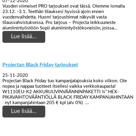
07-12-2020
Vuoden viimeiset PRO tarjoukset ovat tässä. Olemme lomalla
23.12. -3.1. Teethän tilauksesi hyvissä ajoin ennen
vuodenvaihdetta. Huom! tarjoushinnat näkyvät vasta
tilausvahvistuksessa. Pro tarjous – Projecta leikkuuneste
alumiinintyöstöön Sopii alumiinintyöstökoneisiin, joissa…
Lue lisää…
Projectan Black Friday tarjoukset
25-11-2020
Projectan Black Friday tuo kampanjatajouksia koko viikon. Ole
nopea ja nappaa tuotteet itsellesi vaikka verkkokaupasta!
W1110EU-K2 AKKURUUVINVÄÄNNINPAKETTI ¼’’ HEX-
PIKAVAIHTOVÄÄNTIÖLLÄ BLACK FRIDAY KAMPANJAHINTAAN
nyt kampanjahintaan 205 € kpl (alv 0%) …
Lue lisää…