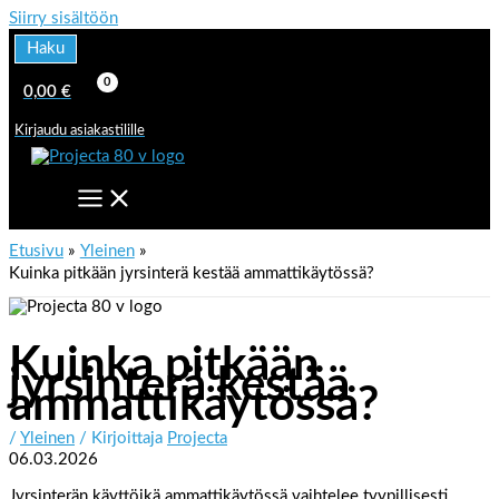
Siirry sisältöön
Haku
0,00
€
Kirjaudu asiakastilille
Etusivu
Yleinen
Kuinka pitkään jyrsinterä kestää ammattikäytössä?
Kuinka pitkään
jyrsinterä kestää
ammattikäytössä?
/
Yleinen
/ Kirjoittaja
Projecta
06.03.2026
Jyrsinterän käyttöikä ammattikäytössä vaihtelee tyypillisesti