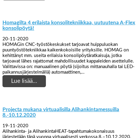
Homagilta 4 erilaista konsolitekniikkaa, uutuutena A-Flex
konsolipöytä!
20-11-2020
HOMAGin CNC-työstökeskukset tarjoavat huippuluokan
puuntyöstötekniikkaa kaikenkokoisille yrityksille. HOMAG on
kehittänyt mm. useita erilaisia ​​konsolipöytäratkaisuja, jotka
tarjoavat lähes rajattomat mahdollisuudet kappaleiden asettelulle.
Valittavissa on: manuaalinen pöytä (sijoitus mittanauhalla tai LED-
paikannusjärjestelmällä) automaattinen,…
Lue lisää…
Projecta mukana virtuaalisilla Alihankintamessuilla
8.-10.12.2020
19-11-2020
Alihankinta- ja AlihankintaHEAT-tapahtumakokonaisuus
järjestetään tänä vuonna virtuaalisesti verkossa 8.–10.12.2020.