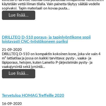
käytetään vettä liiman tilalla. Vain painetta täytyy säätää vedelle
sopivaksi. Tapin materiaali on kovaa puuta…
Lue lisää…
DRILLTEQ D-510 poraus- ja tapinlyöntikone sopii
loistavasti CNC-työstökoneen pariksi
21-09-2020
DRILLTEQ D-510 on kompaktin kokoinen kone, joka vie vain 4
m² lattiatilaa ja jossa on kaikki tarvittava: pysty-, vaaka- ja
läpiporaus, helojen, kuten Lamello P-järjestelmän pysty- ja
vaakajyrsintä sekä jyrsintä…
Lue lisää…
Tervetuloa HOMAG Treffeille 2020
16-09-2020