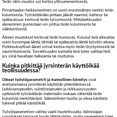
Terän värin muutos voi kertoa ylikuumenemisesta.
Pinnanlaadun heikkeneminen on usein ensimmäinen merkki terän
kulumisesta. Työstettävään pintaan jäävät naarmut, karheus tai
epätasaisuus kertovat terän tylsymisestä. Mittatarkkuuden
aleneminen puolestaan voi johtua terän kulumisesta tai
vääntymisestä.
Äänien muutokset kertovat terän kunnosta. Kulunut terä aiheuttaa
usein kovempaa ääntä, tärinää tai epätasaista ääntä työstön aikana.
Poikkeukselliset äänet voivat kertoa myös terän löystymisestä tai
vaurioitumisesta. Turvallisuuden kannalta terä tulee vaihtaa heti,
jos siinä havaitaan halkeamia tai murtumia.
Kuinka pitkittää jyrsinterän käyttöikää
teollisuudessa?
Oikeat työstöparametrit ja kunnollinen kiinnitys
ovat
avainasemassa jyrsinterän käyttöiän pidentämisessä.
Leikkuunopeuden, syöttönopeuden ja leikkuusyvyyden
optimointi työstettävän materiaalin mukaan vähentää terän
kulumista merkittävästi. Säännöllinen huolto ja oikea käsittely
tukevat pitkää käyttöikää.
Työstöparametrien valinta vaatii huolellisuutta. Valmistajan
suositukset tarjoavat hyvän lähtökohdan, mutta parametreja tulee