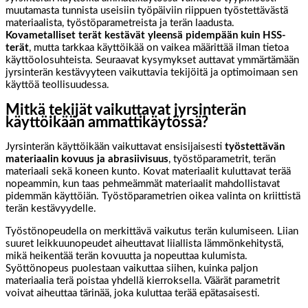
muutamasta tunnista useisiin työpäiviin riippuen työstettävästä
materiaalista, työstöparametreista ja terän laadusta.
Kovametalliset terät kestävät yleensä pidempään kuin HSS-
terät
, mutta tarkkaa käyttöikää on vaikea määrittää ilman tietoa
käyttöolosuhteista. Seuraavat kysymykset auttavat ymmärtämään
jyrsinterän kestävyyteen vaikuttavia tekijöitä ja optimoimaan sen
käyttöä teollisuudessa.
Mitkä tekijät vaikuttavat jyrsinterän
käyttöikään ammattikäytössä?
Jyrsinterän käyttöikään vaikuttavat ensisijaisesti
työstettävän
materiaalin kovuus ja abrasiivisuus
, työstöparametrit, terän
materiaali sekä koneen kunto. Kovat materiaalit kuluttavat terää
nopeammin, kun taas pehmeämmät materiaalit mahdollistavat
pidemmän käyttöiän. Työstöparametrien oikea valinta on kriittistä
terän kestävyydelle.
Työstönopeudella on merkittävä vaikutus terän kulumiseen. Liian
suuret leikkuunopeudet aiheuttavat liiallista lämmönkehitystä,
mikä heikentää terän kovuutta ja nopeuttaa kulumista.
Syöttönopeus puolestaan vaikuttaa siihen, kuinka paljon
materiaalia terä poistaa yhdellä kierroksella. Väärät parametrit
voivat aiheuttaa tärinää, joka kuluttaa terää epätasaisesti.