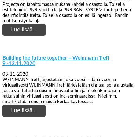
Projecta on tapahtumassa mukana kahdella osastolla. Toisella
esittelemme PNR-suuttimia ja PNR SANI-SYSTEM tuoteperheen
desinfiointilaitteita. Toisella osastolla on esillä Ingersoll Randin
teollisuustyökaluja…
Lue lisää…
Building the future together – Weinmann Treff
9.-13.11.2020
03-11-2020
WEINMANN Treff järjestetään joka vuosi – tänä vuonna
virtuaalisesti WEINMANN Treff järjestetään digitaalisella alustalla,
jossa voi tutustua uusiin innovaatioihin ja mielenkiintoisiin
ratkaisuihin virtuaalisesti online-seminaareissa. Näet mm.
smartPrefabin ensimmäistä kertaa käytössä….
Lue lisää…