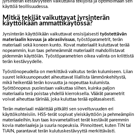
jyrsinterän kestävyyteen vaikuttavia tekijöitä ja optimoimaan sen
käyttöä teollisuudessa.
Mitkä tekijät vaikuttavat jyrsinterän
käyttöikään ammattikäytössä?
Jyrsinterän käyttöikään vaikuttavat ensisijaisesti
työstettävän
materiaalin kovuus ja abrasiivisuus
, työstöparametrit, terän
materiaali sekä koneen kunto. Kovat materiaalit kuluttavat terää
nopeammin, kun taas pehmeämmät materiaalit mahdollistavat
pidemmän käyttöiän. Työstöparametrien oikea valinta on kriittistä
terän kestävyydelle.
Työstönopeudella on merkittävä vaikutus terän kulumiseen. Liian
suuret leikkuunopeudet aiheuttavat liiallista lämmönkehitystä,
mikä heikentää terän kovuutta ja nopeuttaa kulumista.
Syöttönopeus puolestaan vaikuttaa siihen, kuinka paljon
materiaalia terä poistaa yhdellä kierroksella. Väärät parametrit
voivat aiheuttaa tärinää, joka kuluttaa terää epätasaisesti.
Terän materiaali määrittää pitkälti sen soveltuvuuden eri
käyttökohteisiin. HSS-terät sopivat yleiskäyttöön ja pehmeämpiin
materiaaleihin, kun taas kovametalliset terät kestävät paremmin
kovia materiaaleja ja suuria nopeuksia. Pinnoitteet, kuten TiN tai
TiAlN, parantavat terän kulutuskestävyyttä merkittävästi.