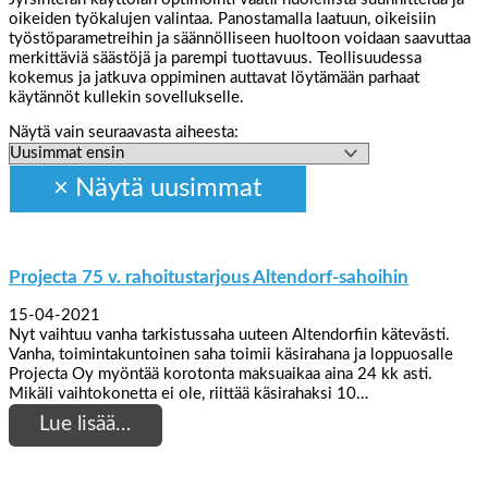
oikeiden työkalujen valintaa. Panostamalla laatuun, oikeisiin
työstöparametreihin ja säännölliseen huoltoon voidaan saavuttaa
merkittäviä säästöjä ja parempi tuottavuus. Teollisuudessa
kokemus ja jatkuva oppiminen auttavat löytämään parhaat
käytännöt kullekin sovellukselle.
Näytä vain seuraavasta aiheesta:
Projecta 75 v. rahoitustarjous Altendorf-sahoihin
15-04-2021
Nyt vaihtuu vanha tarkistussaha uuteen Altendorfiin kätevästi.
Vanha, toimintakuntoinen saha toimii käsirahana ja loppuosalle
Projecta Oy myöntää korotonta maksuaikaa aina 24 kk asti.
Mikäli vaihtokonetta ei ole, riittää käsirahaksi 10…
Lue lisää…