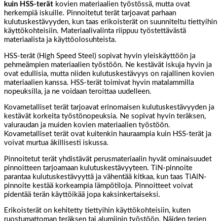
kuin HSS-terät
kovien materiaalien työstössä, mutta ovat
herkempiä iskuille. Pinnoitetut terät tarjoavat parhaan
kulutuskestävyyden, kun taas erikoisterät on suunniteltu tiettyihin
käyttökohteisiin. Materiaalivalinta riippuu työstettävästä
materiaalista ja käyttöolosuhteista.
HSS-terät (High Speed Steel) sopivat hyvin yleiskäyttöön ja
pehmeämpien materiaalien työstöön. Ne kestävät iskuja hyvin ja
ovat edullisia, mutta niiden kulutuskestävyys on rajallinen kovien
materiaalien kanssa. HSS-terät toimivat hyvin matalammilla
nopeuksilla, ja ne voidaan teroittaa uudelleen.
Kovametalliset terät tarjoavat erinomaisen kulutuskestävyyden ja
kestävät korkeita työstönopeuksia. Ne sopivat hyvin teräksen,
valuraudan ja muiden kovien materiaalien työstöön.
Kovametalliset terät ovat kuitenkin hauraampia kuin HSS-terät ja
voivat murtua äkillisesti iskussa.
Pinnoitetut terät yhdistävät perusmateriaalin hyvät ominaisuudet
pinnoitteen tarjoamaan kulutuskestävyyteen. TiN-pinnoite
parantaa kulutuskestävyyttä ja vähentää kitkaa, kun taas TiAlN-
pinnoite kestää korkeampia lämpötiloja. Pinnoitteet voivat
pidentää terän käyttöikää jopa kaksinkertaiseksi.
Erikoisterät on kehitetty tiettyihin käyttökohteisiin, kuten
ruostumattoman teräksen tai alumiinin työstöön. Näiden terien