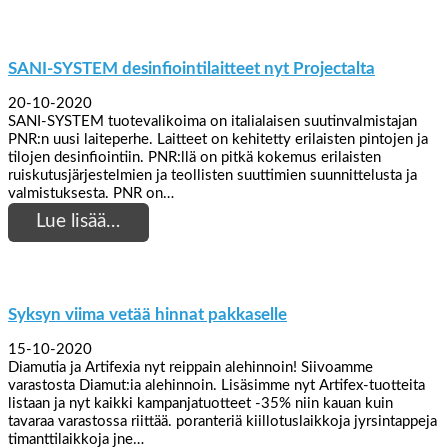
SANI-SYSTEM desinfiointilaitteet nyt Projectalta
20-10-2020
SANI-SYSTEM tuotevalikoima on italialaisen suutinvalmistajan
PNR:n uusi laiteperhe. Laitteet on kehitetty erilaisten pintojen ja
tilojen desinfiointiin. PNR:llä on pitkä kokemus erilaisten
ruiskutusjärjestelmien ja teollisten suuttimien suunnittelusta ja
valmistuksesta. PNR on…
Lue lisää…
Syksyn viima vetää hinnat pakkaselle
15-10-2020
Diamutia ja Artifexia nyt reippain alehinnoin! Siivoamme
varastosta Diamut:ia alehinnoin. Lisäsimme nyt Artifex-tuotteita
listaan ja nyt kaikki kampanjatuotteet -35% niin kauan kuin
tavaraa varastossa riittää. poranteriä kiillotuslaikkoja jyrsintappeja
timanttilaikkoja jne…