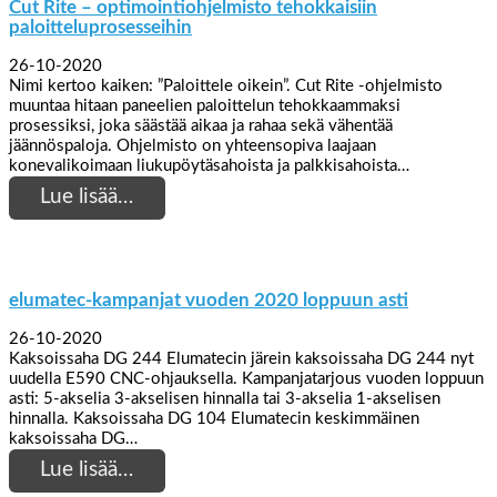
Cut Rite – optimointiohjelmisto tehokkaisiin
paloitteluprosesseihin
26-10-2020
Nimi kertoo kaiken: ”Paloittele oikein”. Cut Rite -ohjelmisto
muuntaa hitaan paneelien paloittelun tehokkaammaksi
prosessiksi, joka säästää aikaa ja rahaa sekä vähentää
jäännöspaloja. Ohjelmisto on yhteensopiva laajaan
konevalikoimaan liukupöytäsahoista ja palkkisahoista…
Lue lisää…
elumatec-kampanjat vuoden 2020 loppuun asti
26-10-2020
Kaksoissaha DG 244 Elumatecin järein kaksoissaha DG 244 nyt
uudella E590 CNC-ohjauksella. Kampanjatarjous vuoden loppuun
asti: 5-akselia 3-akselisen hinnalla tai 3-akselia 1-akselisen
hinnalla. Kaksoissaha DG 104 Elumatecin keskimmäinen
kaksoissaha DG…
Lue lisää…