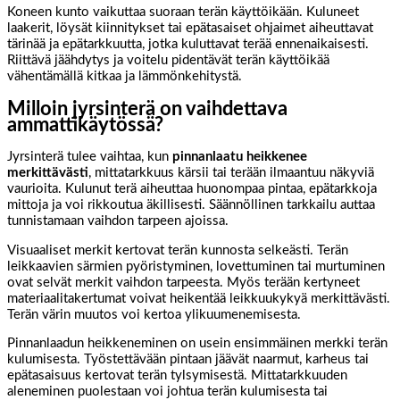
Koneen kunto vaikuttaa suoraan terän käyttöikään. Kuluneet
laakerit, löysät kiinnitykset tai epätasaiset ohjaimet aiheuttavat
tärinää ja epätarkkuutta, jotka kuluttavat terää ennenaikaisesti.
Riittävä jäähdytys ja voitelu pidentävät terän käyttöikää
vähentämällä kitkaa ja lämmönkehitystä.
Milloin jyrsinterä on vaihdettava
ammattikäytössä?
Jyrsinterä tulee vaihtaa, kun
pinnanlaatu heikkenee
merkittävästi
, mittatarkkuus kärsii tai terään ilmaantuu näkyviä
vaurioita. Kulunut terä aiheuttaa huonompaa pintaa, epätarkkoja
mittoja ja voi rikkoutua äkillisesti. Säännöllinen tarkkailu auttaa
tunnistamaan vaihdon tarpeen ajoissa.
Visuaaliset merkit kertovat terän kunnosta selkeästi. Terän
leikkaavien särmien pyöristyminen, lovettuminen tai murtuminen
ovat selvät merkit vaihdon tarpeesta. Myös terään kertyneet
materiaalitakertumat voivat heikentää leikkuukykyä merkittävästi.
Terän värin muutos voi kertoa ylikuumenemisesta.
Pinnanlaadun heikkeneminen on usein ensimmäinen merkki terän
kulumisesta. Työstettävään pintaan jäävät naarmut, karheus tai
epätasaisuus kertovat terän tylsymisestä. Mittatarkkuuden
aleneminen puolestaan voi johtua terän kulumisesta tai