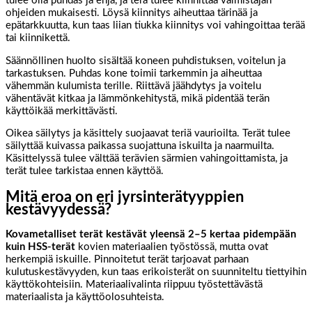
tulee olla puhdas ja ehjä, ja terä tulee kiinnittää valmistajan
ohjeiden mukaisesti. Löysä kiinnitys aiheuttaa tärinää ja
epätarkkuutta, kun taas liian tiukka kiinnitys voi vahingoittaa terää
tai kiinnikettä.
Säännöllinen huolto sisältää koneen puhdistuksen, voitelun ja
tarkastuksen. Puhdas kone toimii tarkemmin ja aiheuttaa
vähemmän kulumista terille. Riittävä jäähdytys ja voitelu
vähentävät kitkaa ja lämmönkehitystä, mikä pidentää terän
käyttöikää merkittävästi.
Oikea säilytys ja käsittely suojaavat teriä vaurioilta. Terät tulee
säilyttää kuivassa paikassa suojattuna iskuilta ja naarmuilta.
Käsittelyssä tulee välttää terävien särmien vahingoittamista, ja
terät tulee tarkistaa ennen käyttöä.
Mitä eroa on eri jyrsinterätyyppien
kestävyydessä?
Kovametalliset terät kestävät yleensä 2–5 kertaa pidempään
kuin HSS-terät
kovien materiaalien työstössä, mutta ovat
herkempiä iskuille. Pinnoitetut terät tarjoavat parhaan
kulutuskestävyyden, kun taas erikoisterät on suunniteltu tiettyihin
käyttökohteisiin. Materiaalivalinta riippuu työstettävästä
materiaalista ja käyttöolosuhteista.