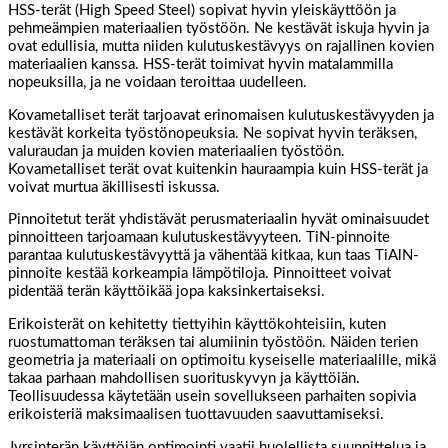
HSS-terät (High Speed Steel) sopivat hyvin yleiskäyttöön ja
pehmeämpien materiaalien työstöön. Ne kestävät iskuja hyvin ja
ovat edullisia, mutta niiden kulutuskestävyys on rajallinen kovien
materiaalien kanssa. HSS-terät toimivat hyvin matalammilla
nopeuksilla, ja ne voidaan teroittaa uudelleen.
Kovametalliset terät tarjoavat erinomaisen kulutuskestävyyden ja
kestävät korkeita työstönopeuksia. Ne sopivat hyvin teräksen,
valuraudan ja muiden kovien materiaalien työstöön.
Kovametalliset terät ovat kuitenkin hauraampia kuin HSS-terät ja
voivat murtua äkillisesti iskussa.
Pinnoitetut terät yhdistävät perusmateriaalin hyvät ominaisuudet
pinnoitteen tarjoamaan kulutuskestävyyteen. TiN-pinnoite
parantaa kulutuskestävyyttä ja vähentää kitkaa, kun taas TiAlN-
pinnoite kestää korkeampia lämpötiloja. Pinnoitteet voivat
pidentää terän käyttöikää jopa kaksinkertaiseksi.
Erikoisterät on kehitetty tiettyihin käyttökohteisiin, kuten
ruostumattoman teräksen tai alumiinin työstöön. Näiden terien
geometria ja materiaali on optimoitu kyseiselle materiaalille, mikä
takaa parhaan mahdollisen suorituskyvyn ja käyttöiän.
Teollisuudessa käytetään usein sovellukseen parhaiten sopivia
erikoisteriä maksimaalisen tuottavuuden saavuttamiseksi.
Jyrsinterän käyttöiän optimointi vaatii huolellista suunnittelua ja