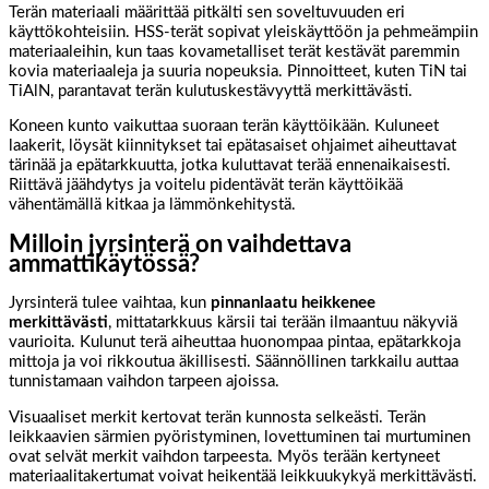
Terän materiaali määrittää pitkälti sen soveltuvuuden eri
käyttökohteisiin. HSS-terät sopivat yleiskäyttöön ja pehmeämpiin
materiaaleihin, kun taas kovametalliset terät kestävät paremmin
kovia materiaaleja ja suuria nopeuksia. Pinnoitteet, kuten TiN tai
TiAlN, parantavat terän kulutuskestävyyttä merkittävästi.
Koneen kunto vaikuttaa suoraan terän käyttöikään. Kuluneet
laakerit, löysät kiinnitykset tai epätasaiset ohjaimet aiheuttavat
tärinää ja epätarkkuutta, jotka kuluttavat terää ennenaikaisesti.
Riittävä jäähdytys ja voitelu pidentävät terän käyttöikää
vähentämällä kitkaa ja lämmönkehitystä.
Milloin jyrsinterä on vaihdettava
ammattikäytössä?
Jyrsinterä tulee vaihtaa, kun
pinnanlaatu heikkenee
merkittävästi
, mittatarkkuus kärsii tai terään ilmaantuu näkyviä
vaurioita. Kulunut terä aiheuttaa huonompaa pintaa, epätarkkoja
mittoja ja voi rikkoutua äkillisesti. Säännöllinen tarkkailu auttaa
tunnistamaan vaihdon tarpeen ajoissa.
Visuaaliset merkit kertovat terän kunnosta selkeästi. Terän
leikkaavien särmien pyöristyminen, lovettuminen tai murtuminen
ovat selvät merkit vaihdon tarpeesta. Myös terään kertyneet
materiaalitakertumat voivat heikentää leikkuukykyä merkittävästi.