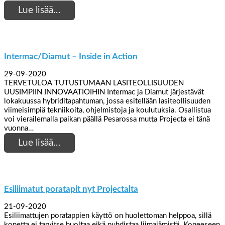
Lue lisää…
Intermac/Diamut – Inside in Action
29-09-2020
TERVETULOA TUTUSTUMAAN LASITEOLLISUUDEN
UUSIMPIIN INNOVAATIOIHIN Intermac ja Diamut järjestävät
lokakuussa hybriditapahtuman, jossa esitellään lasiteollisuuden
viimeisimpiä tekniikoita, ohjelmistoja ja koulutuksia. Osallistua
voi vierailemalla paikan päällä Pesarossa mutta Projecta ei tänä
vuonna…
Lue lisää…
Esiliimatut poratapit nyt Projectalta
21-09-2020
Esiliimattujen poratappien käyttö on huolettoman helppoa, sillä
konetta ei tarvitse huoltaa eikä puhdistaa liimajämistä. Koneeseen