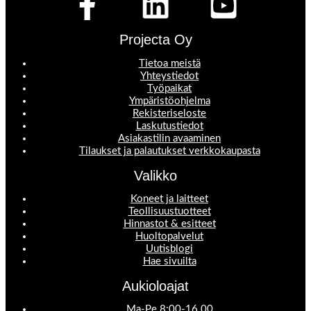
Projecta Oy
Tietoa meistä
Yhteystiedot
Työpaikat
Ympäristöohjelma
Rekisteriseloste
Laskutustiedot
Asiakastilin avaaminen
Tilaukset ja palautukset verkkokaupasta
Valikko
Koneet ja laitteet
Teollisuustuotteet
Hinnastot & esitteet
Huoltopalvelut
Uutisblogi
Hae sivuilta
Aukioloajat
Ma-Pe 8:00-16.00