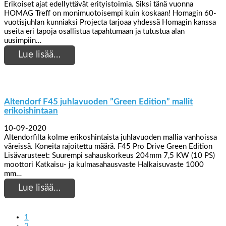
Erikoiset ajat edellyttävät erityistoimia. Siksi tänä vuonna
HOMAG Treff on monimuotoisempi kuin koskaan! Homagin 60-
vuotisjuhlan kunniaksi Projecta tarjoaa yhdessä Homagin kanssa
useita eri tapoja osallistua tapahtumaan ja tutustua alan
uusimpiin…
Lue lisää…
Altendorf F45 juhlavuoden ”Green Edition” mallit
erikoishintaan
10-09-2020
Altendorfilta kolme erikoshintaista juhlavuoden mallia vanhoissa
väreissä. Koneita rajoitettu määrä. F45 Pro Drive Green Edition
Lisävarusteet: Suurempi sahauskorkeus 204mm 7,5 KW (10 PS)
moottori Katkaisu- ja kulmasahausvaste Halkaisuvaste 1000
mm…
Lue lisää…
1