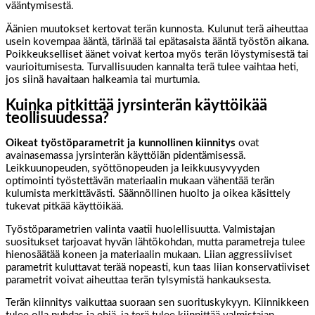
vääntymisestä.
Äänien muutokset kertovat terän kunnosta. Kulunut terä aiheuttaa
usein kovempaa ääntä, tärinää tai epätasaista ääntä työstön aikana.
Poikkeukselliset äänet voivat kertoa myös terän löystymisestä tai
vaurioitumisesta. Turvallisuuden kannalta terä tulee vaihtaa heti,
jos siinä havaitaan halkeamia tai murtumia.
Kuinka pitkittää jyrsinterän käyttöikää
teollisuudessa?
Oikeat työstöparametrit ja kunnollinen kiinnitys
ovat
avainasemassa jyrsinterän käyttöiän pidentämisessä.
Leikkuunopeuden, syöttönopeuden ja leikkuusyvyyden
optimointi työstettävän materiaalin mukaan vähentää terän
kulumista merkittävästi. Säännöllinen huolto ja oikea käsittely
tukevat pitkää käyttöikää.
Työstöparametrien valinta vaatii huolellisuutta. Valmistajan
suositukset tarjoavat hyvän lähtökohdan, mutta parametreja tulee
hienosäätää koneen ja materiaalin mukaan. Liian aggressiiviset
parametrit kuluttavat terää nopeasti, kun taas liian konservatiiviset
parametrit voivat aiheuttaa terän tylsymistä hankauksesta.
Terän kiinnitys vaikuttaa suoraan sen suorituskykyyn. Kiinnikkeen