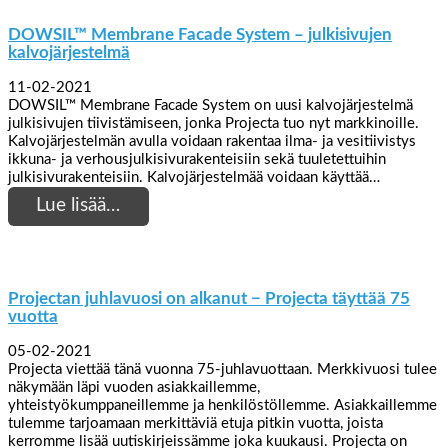
DOWSIL™ Membrane Facade System – julkisivujen
kalvojärjestelmä
11-02-2021
DOWSIL™ Membrane Facade System on uusi kalvojärjestelmä
julkisivujen tiivistämiseen, jonka Projecta tuo nyt markkinoille.
Kalvojärjestelmän avulla voidaan rakentaa ilma- ja vesitiivistys
ikkuna- ja verhousjulkisivurakenteisiin sekä tuuletettuihin
julkisivurakenteisiin. Kalvojärjestelmää voidaan käyttää…
Lue lisää…
Projectan juhlavuosi on alkanut − Projecta täyttää 75
vuotta
05-02-2021
Projecta viettää tänä vuonna 75-juhlavuottaan. Merkkivuosi tulee
näkymään läpi vuoden asiakkaillemme,
yhteistyökumppaneillemme ja henkilöstöllemme. Asiakkaillemme
tulemme tarjoamaan merkittäviä etuja pitkin vuotta, joista
kerromme lisää uutiskirjeissämme joka kuukausi. Projecta on