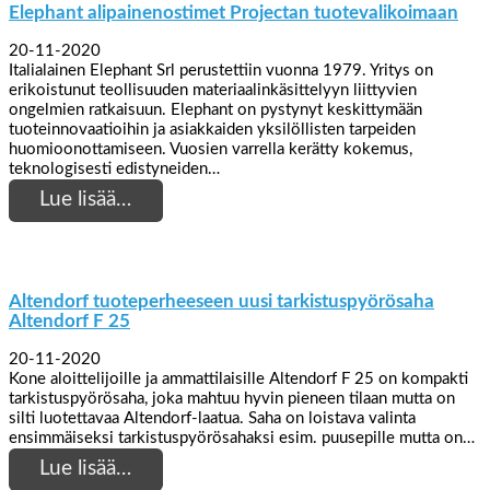
Elephant alipainenostimet Projectan tuotevalikoimaan
20-11-2020
Italialainen Elephant Srl perustettiin vuonna 1979. Yritys on
erikoistunut teollisuuden materiaalinkäsittelyyn liittyvien
ongelmien ratkaisuun. Elephant on pystynyt keskittymään
tuoteinnovaatioihin ja asiakkaiden yksilöllisten tarpeiden
huomioonottamiseen. Vuosien varrella kerätty kokemus,
teknologisesti edistyneiden…
Lue lisää…
Altendorf tuoteperheeseen uusi tarkistuspyörösaha
Altendorf F 25
20-11-2020
Kone aloittelijoille ja ammattilaisille Altendorf F 25 on kompakti
tarkistuspyörösaha, joka mahtuu hyvin pieneen tilaan mutta on
silti luotettavaa Altendorf-laatua. Saha on loistava valinta
ensimmäiseksi tarkistuspyörösahaksi esim. puusepille mutta on…
Lue lisää…