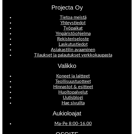
Projecta Oy
Tietoa meistä
Yhteystiedot
Työpaikat
Ympäristöohjelma
Rekisteriseloste
Laskutustiedot
Asiakastilin avaaminen
Tilaukset ja palautukset verkkokaupasta
Valikko
Koneet ja laitteet
Teollisuustuotteet
Hinnastot & esitteet
Huoltopalvelut
Uutisblogi
Hae sivuilta
Aukioloajat
Ma-Pe 8:00-16.00