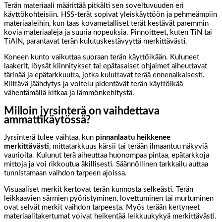
Terän materiaali määrittää pitkälti sen soveltuvuuden eri
käyttökohteisiin. HSS-terät sopivat yleiskäyttöön ja pehmeämpiin
materiaaleihin, kun taas kovametalliset terät kestävät paremmin
kovia materiaaleja ja suuria nopeuksia. Pinnoitteet, kuten TiN tai
TiAlN, parantavat terän kulutuskestävyyttä merkittävästi.
Koneen kunto vaikuttaa suoraan terän käyttöikään. Kuluneet
laakerit, löysät kiinnitykset tai epätasaiset ohjaimet aiheuttavat
tärinää ja epätarkkuutta, jotka kuluttavat terää ennenaikaisesti.
Riittävä jäähdytys ja voitelu pidentävät terän käyttöikää
vähentämällä kitkaa ja lämmönkehitystä.
Milloin jyrsinterä on vaihdettava
ammattikäytössä?
Jyrsinterä tulee vaihtaa, kun
pinnanlaatu heikkenee
merkittävästi
, mittatarkkuus kärsii tai terään ilmaantuu näkyviä
vaurioita. Kulunut terä aiheuttaa huonompaa pintaa, epätarkkoja
mittoja ja voi rikkoutua äkillisesti. Säännöllinen tarkkailu auttaa
tunnistamaan vaihdon tarpeen ajoissa.
Visuaaliset merkit kertovat terän kunnosta selkeästi. Terän
leikkaavien särmien pyöristyminen, lovettuminen tai murtuminen
ovat selvät merkit vaihdon tarpeesta. Myös terään kertyneet
materiaalitakertumat voivat heikentää leikkuukykyä merkittävästi.