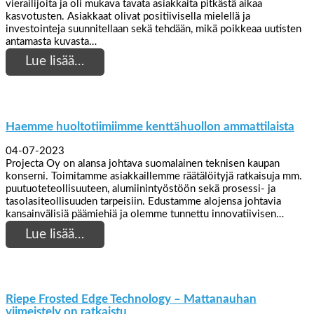
vierailijoita ja oli mukava tavata asiakkaita pitkästä aikaa
kasvotusten. Asiakkaat olivat positiivisella mielellä ja
investointeja suunnitellaan sekä tehdään, mikä poikkeaa uutisten
antamasta kuvasta…
Lue lisää…
Haemme huoltotiimiimme kenttähuollon ammattilaista
04-07-2023
Projecta Oy on alansa johtava suomalainen teknisen kaupan
konserni. Toimitamme asiakkaillemme räätälöityjä ratkaisuja mm.
puutuoteteollisuuteen, alumiinintyöstöön sekä prosessi- ja
tasolasiteollisuuden tarpeisiin. Edustamme alojensa johtavia
kansainvälisiä päämiehiä ja olemme tunnettu innovatiivisen…
Lue lisää…
Riepe Frosted Edge Technology – Mattanauhan
viimeistely on ratkaistu