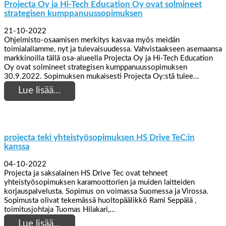
Projecta Oy ja Hi-Tech Education Oy ovat solmineet
strategisen kumppanuussopimuksen
21-10-2022
Ohjelmisto-osaamisen merkitys kasvaa myös meidän
toimialallamme, nyt ja tulevaisuudessa. Vahvistaakseen asemaansa
markkinoilla tällä osa-alueella Projecta Oy ja Hi-Tech Education
Oy ovat solmineet strategisen kumppanuussopimuksen
30.9.2022. Sopimuksen mukaisesti Projecta Oy:stä tulee…
Lue lisää…
projecta teki yhteistyösopimuksen HS Drive TeC:in
kanssa
04-10-2022
Projecta ja saksalainen HS Drive Tec ovat tehneet
yhteistyösopimuksen karamoottorien ja muiden laitteiden
korjauspalvelusta. Sopimus on voimassa Suomessa ja Virossa.
Sopimusta olivat tekemässä huoltopäälikkö Rami Seppälä ,
toimitusjohtaja Tuomas Hilakari,…
Lue lisää…