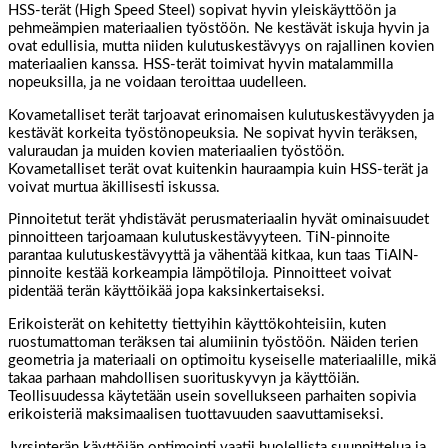
HSS-terät (High Speed Steel) sopivat hyvin yleiskäyttöön ja
pehmeämpien materiaalien työstöön. Ne kestävät iskuja hyvin ja
ovat edullisia, mutta niiden kulutuskestävyys on rajallinen kovien
materiaalien kanssa. HSS-terät toimivat hyvin matalammilla
nopeuksilla, ja ne voidaan teroittaa uudelleen.
Kovametalliset terät tarjoavat erinomaisen kulutuskestävyyden ja
kestävät korkeita työstönopeuksia. Ne sopivat hyvin teräksen,
valuraudan ja muiden kovien materiaalien työstöön.
Kovametalliset terät ovat kuitenkin hauraampia kuin HSS-terät ja
voivat murtua äkillisesti iskussa.
Pinnoitetut terät yhdistävät perusmateriaalin hyvät ominaisuudet
pinnoitteen tarjoamaan kulutuskestävyyteen. TiN-pinnoite
parantaa kulutuskestävyyttä ja vähentää kitkaa, kun taas TiAlN-
pinnoite kestää korkeampia lämpötiloja. Pinnoitteet voivat
pidentää terän käyttöikää jopa kaksinkertaiseksi.
Erikoisterät on kehitetty tiettyihin käyttökohteisiin, kuten
ruostumattoman teräksen tai alumiinin työstöön. Näiden terien
geometria ja materiaali on optimoitu kyseiselle materiaalille, mikä
takaa parhaan mahdollisen suorituskyvyn ja käyttöiän.
Teollisuudessa käytetään usein sovellukseen parhaiten sopivia
erikoisteriä maksimaalisen tuottavuuden saavuttamiseksi.
Jyrsinterän käyttöiän optimointi vaatii huolellista suunnittelua ja