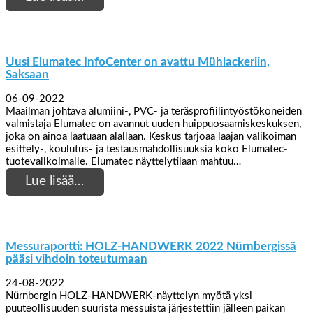
Uusi Elumatec InfoCenter on avattu Mühlackeriin,
Saksaan
06-09-2022
Maailman johtava alumiini-, PVC- ja teräsprofiilintyöstökoneiden
valmistaja Elumatec on avannut uuden huippuosaamiskeskuksen,
joka on ainoa laatuaan alallaan. Keskus tarjoaa laajan valikoiman
esittely-, koulutus- ja testausmahdollisuuksia koko Elumatec-
tuotevalikoimalle. Elumatec näyttelytilaan mahtuu…
Lue lisää…
Messuraportti: HOLZ-HANDWERK 2022 Nürnbergissä
pääsi vihdoin toteutumaan
24-08-2022
Nürnbergin HOLZ-HANDWERK-näyttelyn myötä yksi
puuteollisuuden suurista messuista järjestettiin jälleen paikan