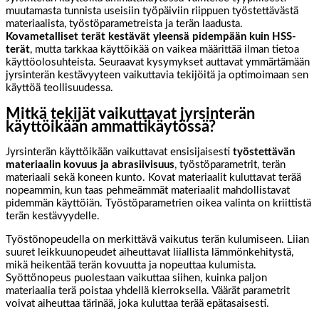
muutamasta tunnista useisiin työpäiviin riippuen työstettävästä
materiaalista, työstöparametreista ja terän laadusta.
Kovametalliset terät kestävät yleensä pidempään kuin HSS-
terät
, mutta tarkkaa käyttöikää on vaikea määrittää ilman tietoa
käyttöolosuhteista. Seuraavat kysymykset auttavat ymmärtämään
jyrsinterän kestävyyteen vaikuttavia tekijöitä ja optimoimaan sen
käyttöä teollisuudessa.
Mitkä tekijät vaikuttavat jyrsinterän
käyttöikään ammattikäytössä?
Jyrsinterän käyttöikään vaikuttavat ensisijaisesti
työstettävän
materiaalin kovuus ja abrasiivisuus
, työstöparametrit, terän
materiaali sekä koneen kunto. Kovat materiaalit kuluttavat terää
nopeammin, kun taas pehmeämmät materiaalit mahdollistavat
pidemmän käyttöiän. Työstöparametrien oikea valinta on kriittistä
terän kestävyydelle.
Työstönopeudella on merkittävä vaikutus terän kulumiseen. Liian
suuret leikkuunopeudet aiheuttavat liiallista lämmönkehitystä,
mikä heikentää terän kovuutta ja nopeuttaa kulumista.
Syöttönopeus puolestaan vaikuttaa siihen, kuinka paljon
materiaalia terä poistaa yhdellä kierroksella. Väärät parametrit
voivat aiheuttaa tärinää, joka kuluttaa terää epätasaisesti.