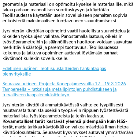
geometria ja materiaali on optimoitu kyseiselle materiaalille, mikä
takaa parhaan mahdollisen suorituskyvyn ja käyttöiän.
Teollisuudessa käytetään usein sovellukseen parhaiten sopivia
erikoisteriä maksimaalisen tuottavuuden saavuttamiseksi.
Jyrsinterän käyttöiän optimointi vaatii huolellista suunnittelua ja
oikeiden työkalujen valintaa. Panostamalla laatuun, oikeisiin
työstöparametreihin ja säännölliseen huoltoon voidaan saavuttaa
merkittäviä säästöjä ja parempi tuottavuus. Teollisuudessa
kokemus ja jatkuva oppiminen auttavat löytämään parhaat
käytännöt kullekin sovellukselle.
Edellinen uutinen: Teollisuuslaitteiden hankintaopas
pienyrityksille
Seuraava uutinen: Projecta Konepajamessuilla 17.–19.3.2026
Tampereella – ratkaisuja metallipintojen puhdistukseen ja
turvalliseen kappaleenkäsittelyyn
Jyrsinterän käyttöikä ammattikäytössä vaihtelee tyypillisesti
muutamasta tunnista useisiin työpäiviin riippuen työstettävästä
materiaalista, työstöparametreista ja terän laadusta.
Kovametalliset terät kestävät yleensä pidempään kuin HSS-
terät
, mutta tarkkaa käyttöikää on vaikea määrittää ilman tietoa
käyttöolosuhteista. Seuraavat kysymykset auttavat ymmärtämään