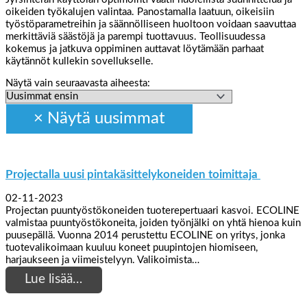
oikeiden työkalujen valintaa. Panostamalla laatuun, oikeisiin
työstöparametreihin ja säännölliseen huoltoon voidaan saavuttaa
merkittäviä säästöjä ja parempi tuottavuus. Teollisuudessa
kokemus ja jatkuva oppiminen auttavat löytämään parhaat
käytännöt kullekin sovellukselle.
Näytä vain seuraavasta aiheesta:
Projectalla uusi pintakäsittelykoneiden toimittaja
02-11-2023
Projectan puuntyöstökoneiden tuoterepertuaari kasvoi. ECOLINE
valmistaa puuntyöstökoneita, joiden työnjälki on yhtä hienoa kuin
puusepällä. Vuonna 2014 perustettu ECOLINE on yritys, jonka
tuotevalikoimaan kuuluu koneet puupintojen hiomiseen,
harjaukseen ja viimeistelyyn. Valikoimista…
Lue lisää…