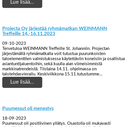
Lue lisää…
Projecta Oy järjestää ryhmämatkan WEINMANN
Treffeille 14.-16.11.2023
09-10-2023
Tervetuloa WEINMANN Treffeille St. Johanniin. Projectan
järjestämällä ryhmämatkalla voit tutustua puurunkoisten
taloelementtien valmistuksessa käytettäviin koneisiin ja osallistua
asiantuntijaluentoihin, sekä kuulla alan viimeisimmistä
markkinatrendeistä. Tiistaina 14.11. ohjelmassa on
talotehdasvierailu. Keskiviikkona 15.11.tutustumme…
Lue lisää…
Puumessut oli menestys
18-09-2023
Puumessut oli positiivinen yllätys. Osastolla oli mukavasti