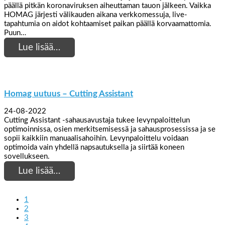
päällä pitkän koronaviruksen aiheuttaman tauon jälkeen. Vaikka
HOMAG järjesti välikauden aikana verkkomessuja, live-
tapahtumia on aidot kohtaamiset paikan päällä korvaamattomia.
Puun…
Lue lisää…
Homag uutuus – Cutting Assistant
24-08-2022
Cutting Assistant -sahausavustaja tukee levynpaloittelun
optimoinnissa, osien merkitsemisessä ja sahausprosessissa ja se
sopii kaikkiin manuaalisahoihin. Levynpaloittelu voidaan
optimoida vain yhdellä napsautuksella ja siirtää koneen
sovellukseen.
Lue lisää…
1
2
3