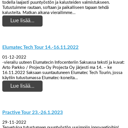
todella laajasti puuntyöstön ja kalusteiden valmistukseen.
Tutustuimme rautaan, softaan ja paikalliseen tapaan tehdä
kalusteita. Matkan aikana vierailimme…
Lue lisää…
Elumatec Tech Tour 14.-16.11.2022
01-12-2022
-vierailu uuteen Elumatecin Infocenteriin Saksassa teksti ja kuvat:
Arto Parkko / Projecta Oy Projecta Oy järjesti ma 14. – ke
16.11.2022 Saksaan suuntautuneen Elumatec Tech Tourin, jossa
käytiin tutustumassa Elumatec-koneita…
Lue lisää…
Practive Tour 23.-26.1.2023
29-11-2022
Tervetuloa tutustumaan puuntyöstön uusimpiin innovaatioihin!