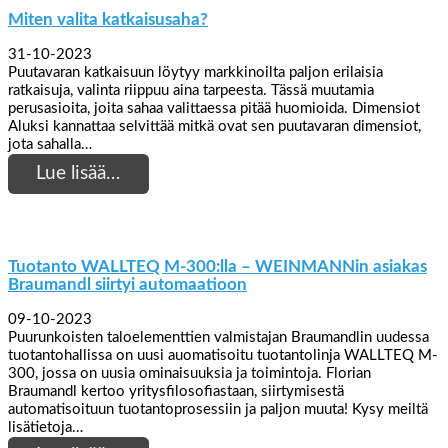
Miten valita katkaisusaha?
31-10-2023
Puutavaran katkaisuun löytyy markkinoilta paljon erilaisia
ratkaisuja, valinta riippuu aina tarpeesta. Tässä muutamia
perusasioita, joita sahaa valittaessa pitää huomioida. Dimensiot
Aluksi kannattaa selvittää mitkä ovat sen puutavaran dimensiot,
jota sahalla…
Lue lisää…
Tuotanto WALLTEQ M-300:lla – WEINMANNin asiakas
Braumandl siirtyi automaatioon
09-10-2023
Puurunkoisten taloelementtien valmistajan Braumandlin uudessa
tuotantohallissa on uusi auomatisoitu tuotantolinja WALLTEQ M-
300, jossa on uusia ominaisuuksia ja toimintoja. Florian
Braumandl kertoo yritysfilosofiastaan, siirtymisestä
automatisoituun tuotantoprosessiin ja paljon muuta! Kysy meiltä
lisätietoja…