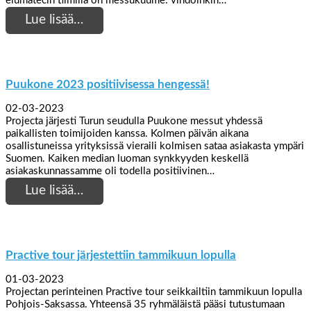
elumatecin tiimillä on messukuume: vihdoinkin…
Lue lisää…
Puukone 2023 positiivisessa hengessä!
02-03-2023
Projecta järjesti Turun seudulla Puukone messut yhdessä
paikallisten toimijoiden kanssa. Kolmen päivän aikana
osallistuneissa yrityksissä vieraili kolmisen sataa asiakasta ympäri
Suomen. Kaiken median luoman synkkyyden keskellä
asiakaskunnassamme oli todella positiivinen…
Lue lisää…
Practive tour järjestettiin tammikuun lopulla
01-03-2023
Projectan perinteinen Practive tour seikkailtiin tammikuun lopulla
Pohjois-Saksassa. Yhteensä 35 ryhmäläistä pääsi tutustumaan