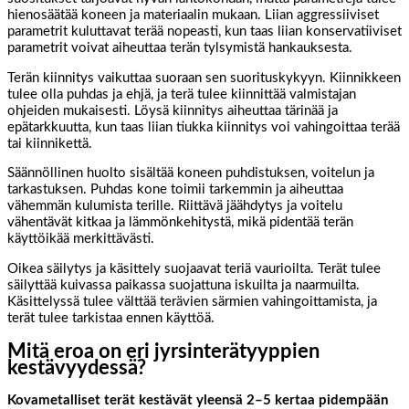
hienosäätää koneen ja materiaalin mukaan. Liian aggressiiviset
parametrit kuluttavat terää nopeasti, kun taas liian konservatiiviset
parametrit voivat aiheuttaa terän tylsymistä hankauksesta.
Terän kiinnitys vaikuttaa suoraan sen suorituskykyyn. Kiinnikkeen
tulee olla puhdas ja ehjä, ja terä tulee kiinnittää valmistajan
ohjeiden mukaisesti. Löysä kiinnitys aiheuttaa tärinää ja
epätarkkuutta, kun taas liian tiukka kiinnitys voi vahingoittaa terää
tai kiinnikettä.
Säännöllinen huolto sisältää koneen puhdistuksen, voitelun ja
tarkastuksen. Puhdas kone toimii tarkemmin ja aiheuttaa
vähemmän kulumista terille. Riittävä jäähdytys ja voitelu
vähentävät kitkaa ja lämmönkehitystä, mikä pidentää terän
käyttöikää merkittävästi.
Oikea säilytys ja käsittely suojaavat teriä vaurioilta. Terät tulee
säilyttää kuivassa paikassa suojattuna iskuilta ja naarmuilta.
Käsittelyssä tulee välttää terävien särmien vahingoittamista, ja
terät tulee tarkistaa ennen käyttöä.
Mitä eroa on eri jyrsinterätyyppien
kestävyydessä?
Kovametalliset terät kestävät yleensä 2–5 kertaa pidempään