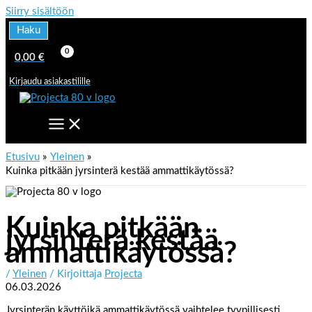
Siirry sisältöön
Haku
0,00
€
Kirjaudu asiakastilille
Etusivu
Yleinen
Kuinka pitkään jyrsinterä kestää ammattikäytössä?
Kuinka pitkään
jyrsinterä kestää
ammattikäytössä?
/
Yleinen
/ Kirjoittaja
Projecta
06.03.2026
Jyrsinterän käyttöikä ammattikäytössä vaihtelee tyypillisesti