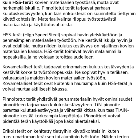
kuin HSS-terät
kovien materiaalien työstössä, mutta ovat
herkempiä iskuille. Pinnoitetut terät tarjoavat parhaan
kulutuskestävyyden, kun taas erikoisterät on suunniteltu tiettyihin
käyttökohteisiin. Materiaalivalinta riippuu työstettävästä
materiaalista ja käyttöolosuhteista.
HSS-terät (High Speed Steel) sopivat hyvin yleiskäyttöön ja
pehmeämpien materiaalien työstöön. Ne kestävät iskuja hyvin ja
ovat edullisia, mutta niiden kulutuskestävyys on rajallinen kovien
materiaalien kanssa. HSS-terät toimivat hyvin matalammilla
nopeuksilla, ja ne voidaan teroittaa uudelleen.
Kovametalliset terät tarjoavat erinomaisen kulutuskestävyyden ja
kestävät korkeita työstönopeuksia. Ne sopivat hyvin teräksen,
valuraudan ja muiden kovien materiaalien työstöön.
Kovametalliset terät ovat kuitenkin hauraampia kuin HSS-terät ja
voivat murtua äkillisesti iskussa.
Pinnoitetut terät yhdistävät perusmateriaalin hyvät ominaisuudet
pinnoitteen tarjoamaan kulutuskestävyyteen. TiN-pinnoite
parantaa kulutuskestävyyttä ja vähentää kitkaa, kun taas TiAlN-
pinnoite kestää korkeampia lämpötiloja. Pinnoitteet voivat
pidentää terän käyttöikää jopa kaksinkertaiseksi.
Erikoisterät on kehitetty tiettyihin käyttökohteisiin, kuten
ruostumattoman teräksen tai alumiinin työstöön. Näiden terien