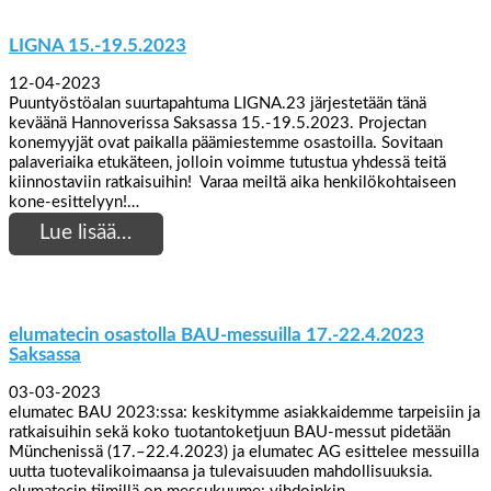
LIGNA 15.-19.5.2023
12-04-2023
Puuntyöstöalan suurtapahtuma LIGNA.23 järjestetään tänä
keväänä Hannoverissa Saksassa 15.-19.5.2023. Projectan
konemyyjät ovat paikalla päämiestemme osastoilla. Sovitaan
palaveriaika etukäteen, jolloin voimme tutustua yhdessä teitä
kiinnostaviin ratkaisuihin! Varaa meiltä aika henkilökohtaiseen
kone-esittelyyn!…
Lue lisää…
elumatecin osastolla BAU-messuilla 17.-22.4.2023
Saksassa
03-03-2023
elumatec BAU 2023:ssa: keskitymme asiakkaidemme tarpeisiin ja
ratkaisuihin sekä koko tuotantoketjuun BAU-messut pidetään
Münchenissä (17.–22.4.2023) ja elumatec AG esittelee messuilla
uutta tuotevalikoimaansa ja tulevaisuuden mahdollisuuksia.