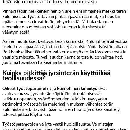
Terän värin muutos voi kertoa ylikuumenemisesta.
Pinnanlaadun heikkeneminen on usein ensimmäinen merkki terän
kulumisesta. Työstettävään pintaan jäävät naarmut, karheus tai
epätasaisuus kertovat terän tylsymisestä. Mittatarkkuuden
aleneminen puolestaan voi johtua terän kulumisesta tai
vääntymisestä.
Äänien muutokset kertovat terän kunnosta. Kulunut terä aiheuttaa
usein kovempaa ääntä, tärinää tai epätasaista ääntä työstön aikana.
Poikkeukselliset äänet voivat kertoa myös terän löystymisestä tai
vaurioitumisesta. Turvallisuuden kannalta terä tulee vaihtaa heti,
jos siinä havaitaan halkeamia tai murtumia.
Kuinka pitkittää jyrsinterän käyttöikää
teollisuudessa?
Oikeat työstöparametrit ja kunnollinen kiinnitys
ovat
avainasemassa jyrsinterän käyttöiän pidentämisessä.
Leikkuunopeuden, syöttönopeuden ja leikkuusyvyyden
optimointi työstettävän materiaalin mukaan vähentää terän
kulumista merkittävästi. Säännöllinen huolto ja oikea käsittely
tukevat pitkää käyttöikää.
Työstöparametrien valinta vaatii huolellisuutta. Valmistajan
suositukset tarjoavat hyvän lähtökohdan, mutta parametreja tulee