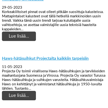
29-05-2023
Korkeakiiltoiset pinnat ovat olleet pitkään suosittuja kalusteissa.
Mattapintaiset kalusteet ovat tällä hetkellä markkinoiden uusin
trendi. Vaikka tämä uusin trendi tarjoaa kuluttajalle uusia
vaihtoehtoja, se asettaa valmistajille uusia teknisiä haasteita
kappaleiden…
Lue lisää…
Haws-hätäsuihkut Projectalta kaikkiin tarpeisiin
11-05-2023
Projecta Oy toimii virallisena Haws-hätäsuihkujen ja tarvikkeiden
maahantuojana Suomessa ja Virossa. Projecta Oy varastoi Turussa
Haws-hätäsuihkuja ja suihkujen varusteita. Hätäsuihkuvalmistaja
Haws on kehittänyt ja valmistanut hätäsuihkuja jo 1950-luvulta
lähtien. Tuotanto…
Lue lisää…