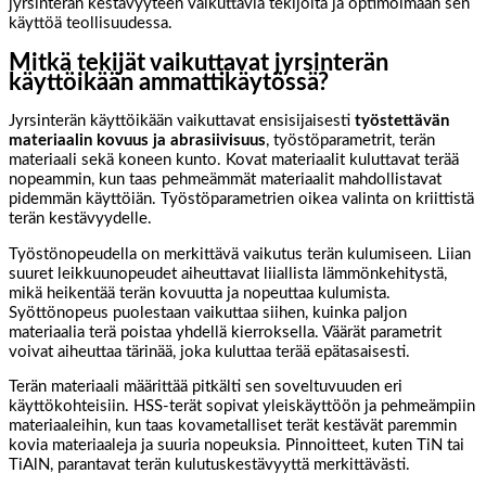
jyrsinterän kestävyyteen vaikuttavia tekijöitä ja optimoimaan sen
käyttöä teollisuudessa.
Mitkä tekijät vaikuttavat jyrsinterän
käyttöikään ammattikäytössä?
Jyrsinterän käyttöikään vaikuttavat ensisijaisesti
työstettävän
materiaalin kovuus ja abrasiivisuus
, työstöparametrit, terän
materiaali sekä koneen kunto. Kovat materiaalit kuluttavat terää
nopeammin, kun taas pehmeämmät materiaalit mahdollistavat
pidemmän käyttöiän. Työstöparametrien oikea valinta on kriittistä
terän kestävyydelle.
Työstönopeudella on merkittävä vaikutus terän kulumiseen. Liian
suuret leikkuunopeudet aiheuttavat liiallista lämmönkehitystä,
mikä heikentää terän kovuutta ja nopeuttaa kulumista.
Syöttönopeus puolestaan vaikuttaa siihen, kuinka paljon
materiaalia terä poistaa yhdellä kierroksella. Väärät parametrit
voivat aiheuttaa tärinää, joka kuluttaa terää epätasaisesti.
Terän materiaali määrittää pitkälti sen soveltuvuuden eri
käyttökohteisiin. HSS-terät sopivat yleiskäyttöön ja pehmeämpiin
materiaaleihin, kun taas kovametalliset terät kestävät paremmin
kovia materiaaleja ja suuria nopeuksia. Pinnoitteet, kuten TiN tai
TiAlN, parantavat terän kulutuskestävyyttä merkittävästi.