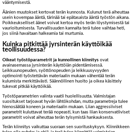
vääntymisestä.
Äänien muutokset kertovat terän kunnosta. Kulunut terä aiheuttaa
usein kovempaa ääntä, tärinää tai epätasaista ääntä työstön aikana.
Poikkeukselliset äänet voivat kertoa myös terän löystymisestä tai
vaurioitumisesta. Turvallisuuden kannalta terä tulee vaihtaa heti,
jos siinä havaitaan halkeamia tai murtumia.
Kuinka pitkittää jyrsinterän käyttöikää
teollisuudessa?
Oikeat työstöparametrit ja kunnollinen kiinnitys
ovat
avainasemassa jyrsinterän käyttöiän pidentämisessä.
Leikkuunopeuden, syöttönopeuden ja leikkuusyvyyden
optimointi työstettävän materiaalin mukaan vähentää terän
kulumista merkittävästi. Säännöllinen huolto ja oikea käsittely
tukevat pitkää käyttöikää.
Työstöparametrien valinta vaatii huolellisuutta. Valmistajan
suositukset tarjoavat hyvän lähtökohdan, mutta parametreja tulee
hienosäätää koneen ja materiaalin mukaan. Liian aggressiiviset
parametrit kuluttavat terää nopeasti, kun taas liian konservatiiviset
parametrit voivat aiheuttaa terän tylsymistä hankauksesta.
Terän kiinnitys vaikuttaa suoraan sen suorituskykyyn. Kiinnikkeen