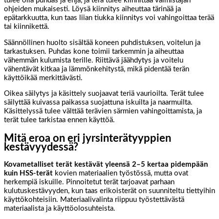
tulee olla puhdas ja ehjä, ja terä tulee kiinnittää valmistajan
ohjeiden mukaisesti. Löysä kiinnitys aiheuttaa tärinää ja
epätarkkuutta, kun taas liian tiukka kiinnitys voi vahingoittaa terää
tai kiinnikettä.
Säännöllinen huolto sisältää koneen puhdistuksen, voitelun ja
tarkastuksen. Puhdas kone toimii tarkemmin ja aiheuttaa
vähemmän kulumista terille. Riittävä jäähdytys ja voitelu
vähentävät kitkaa ja lämmönkehitystä, mikä pidentää terän
käyttöikää merkittävästi.
Oikea säilytys ja käsittely suojaavat teriä vaurioilta. Terät tulee
säilyttää kuivassa paikassa suojattuna iskuilta ja naarmuilta.
Käsittelyssä tulee välttää terävien särmien vahingoittamista, ja
terät tulee tarkistaa ennen käyttöä.
Mitä eroa on eri jyrsinterätyyppien
kestävyydessä?
Kovametalliset terät kestävät yleensä 2–5 kertaa pidempään
kuin HSS-terät
kovien materiaalien työstössä, mutta ovat
herkempiä iskuille. Pinnoitetut terät tarjoavat parhaan
kulutuskestävyyden, kun taas erikoisterät on suunniteltu tiettyihin
käyttökohteisiin. Materiaalivalinta riippuu työstettävästä
materiaalista ja käyttöolosuhteista.