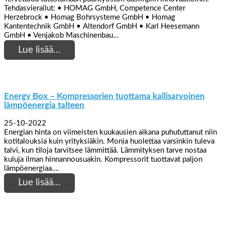
Tehdasvierailut: • HOMAG GmbH, Competence Center
Herzebrock • Homag Bohrsysteme GmbH • Homag
Kantentechnik GmbH • Altendorf GmbH • Karl Heesemann
GmbH • Venjakob Maschinenbau…
Lue lisää…
Energy Box – Kompressorien tuottama kallisarvoinen
lämpöenergia talteen
25-10-2022
Energian hinta on viimeisten kuukausien aikana puhututtanut niin
kotitalouksia kuin yrityksiäkin. Monia huolettaa varsinkin tuleva
talvi, kun tiloja tarvitsee lämmittää. Lämmityksen tarve nostaa
kuluja ilman hinnannousuakin. Kompressorit tuottavat paljon
lämpöenergiaa….
Lue lisää…