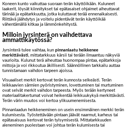
Koneen kunto vaikuttaa suoraan terän käyttöikään. Kuluneet
laakerit, löysät kiinnitykset tai epätasaiset ohjaimet aiheuttavat
tärinää ja epätarkkuutta, jotka kuluttavat terää ennenaikaisesti.
Riittävä jäähdytys ja voitelu pidentävät terän käyttöikää
vähentämällä kitkaa ja lämmönkehitystä.
Milloin jyrsinterä on vaihdettava
ammattikäytössä?
Jyrsinterä tulee vaihtaa, kun
pinnanlaatu heikkenee
merkittävästi
, mittatarkkuus kärsii tai terään ilmaantuu näkyviä
vaurioita. Kulunut terä aiheuttaa huonompaa pintaa, epätarkkoja
mittoja ja voi rikkoutua äkillisesti. Säännöllinen tarkkailu auttaa
tunnistamaan vaihdon tarpeen ajoissa.
Visuaaliset merkit kertovat terän kunnosta selkeästi. Terän
leikkaavien särmien pyöristyminen, lovettuminen tai murtuminen
ovat selvät merkit vaihdon tarpeesta. Myös terään kertyneet
materiaalitakertumat voivat heikentää leikkuukykyä merkittävästi.
Terän värin muutos voi kertoa ylikuumenemisesta.
Pinnanlaadun heikkeneminen on usein ensimmäinen merkki terän
kulumisesta. Työstettävään pintaan jäävät naarmut, karheus tai
epätasaisuus kertovat terän tylsymisestä. Mittatarkkuuden
aleneminen puolestaan voi johtua terän kulumisesta tai