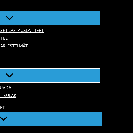
ISET LASTAUSLAITTEET
TTEET
JÄRJESTELMÄT
TUADA
T SULAK
EET