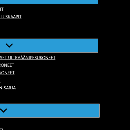
IT
LUSKAAPIT
ISET ULTRAÄÄNIPESUKONEET
KONEET
UKONEET
T
N-SARJA