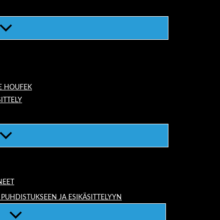
E HOUFEK
ITTELY
NEET
 PUHDISTUKSEEN JA ESIKÄSITTELYYN