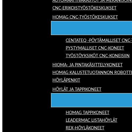
AUTOMAATTIVARASTOT JA MEKANISOIN
CNC-ERIKOISTYÖSTÖKESKUKSET
HOMAG CNC-TYÖSTÖKESKUKSET
CENTATEQ -PÖYTÄMALLISET CNC
PYSTYMALLISET CNC-KONEET
TYÖSTÖYKSIKÖT CNC-KONEISIIN
HIOMA- JA PINTAKÄSITTELYKONEET
HOMAG KALUSTETUOTANNON ROBOTTIRA
HÖYLÄPENKIT
HÖYLÄT JA TAPPIKONEET
HOMAG TAPPIKONEET
LEADERMAC LISTAHÖYLÄT
REX-HÖYLÄKONEET