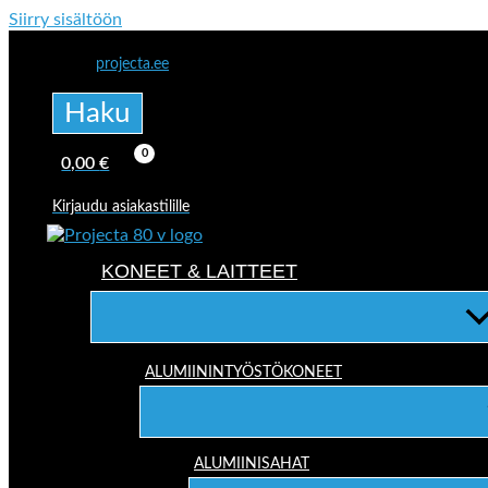
Siirry sisältöön
projecta.ee
Haku
0,00
€
Kirjaudu asiakastilille
KONEET & LAITTEET
ALUMIININTYÖSTÖKONEET
ALUMIINISAHAT