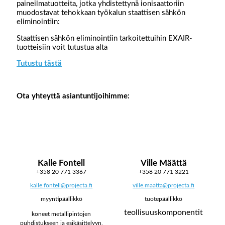
paineilmatuotteita, jotka yhdistettynä ionisaattoriin
muodostavat tehokkaan työkalun staattisen sähkön
eliminointiin:
Staattisen sähkön eliminointiin tarkoitettuihin EXAIR-
tuotteisiin voit tutustua alta
Tutustu tästä
Ota yhteyttä asiantuntijoihimme:
Kalle Fontell
Ville Määttä
+358 20 771 3367
+358 20 771 3221
kalle.fontell@projecta.fi
ville.maatta@projecta.fi
myyntipäällikkö
tuotepäällikkö
teollisuuskomponentit
koneet metallipintojen
puhdistukseen ja esikäsittelyyn,