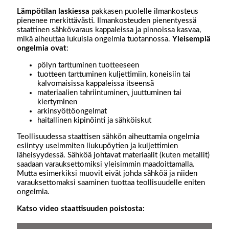
Lämpötilan
laskiessa
pakkasen puolelle ilmankosteus
pienenee merkittävästi. Ilmankosteuden pienentyessä
staattinen sähkövaraus kappaleissa ja pinnoissa kasvaa,
mikä aiheuttaa lukuisia ongelmia tuotannossa.
Yleisempiä
ongelmia
ovat
:
pölyn tarttuminen tuotteeseen
tuotteen tarttuminen kuljettimiin, koneisiin tai
kalvomaisissa kappaleissa itseensä
materiaalien tahriintuminen, juuttuminen tai
kiertyminen
arkinsyöttöongelmat
haitallinen kipinöinti ja sähköiskut
Teollisuudessa staattisen sähkön aiheuttamia ongelmia
esiintyy useimmiten liukupöytien ja kuljettimien
läheisyydessä. Sähköä johtavat materiaalit (kuten metallit)
saadaan varauksettomiksi yleisimmin maadoittamalla.
Mutta esimerkiksi muovit eivät johda sähköä ja niiden
varauksettomaksi saaminen tuottaa teollisuudelle eniten
ongelmia.
Katso video staattisuuden poistosta: