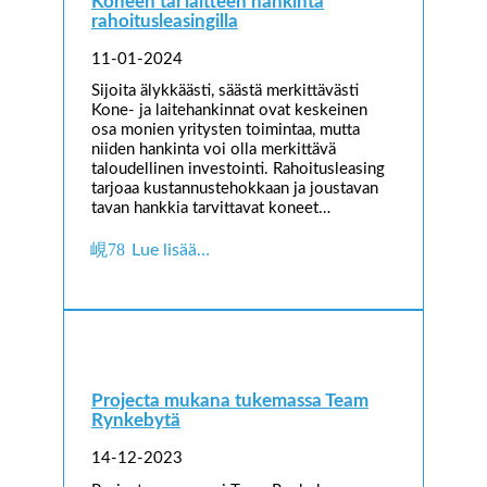
Koneen tai laitteen hankinta
rahoitusleasingilla
11-01-2024
Sijoita älykkäästi, säästä merkittävästi
Kone- ja laitehankinnat ovat keskeinen
osa monien yritysten toimintaa, mutta
niiden hankinta voi olla merkittävä
taloudellinen investointi. Rahoitusleasing
tarjoaa kustannustehokkaan ja joustavan
tavan hankkia tarvittavat koneet…
Lue lisää…
Projecta mukana tukemassa Team
Rynkebytä
14-12-2023