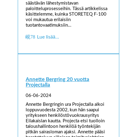
säästävän lähestymistavan
paloitteluprosesseihin. Tässä artikkelissa
käsittelemme, kuinka STORETEQ F-100
voi mukautua erilaisiin
tuotantovaatimuksiin…
Lue lisää…
Annette Bergring 20 vuotta
Projectalla
06-06-2024
Annette Bergringin ura Projectalla alkoi
loppuvuodesta 2002, kun hän saapui
yritykseen henkilöstövuokrausyritys
Eilakaislan kautta. Projecta etsi tuolloin
taloushallintoon henkilöä työntekijän
pitkän sairasloman ajaksi. Annette pääsi