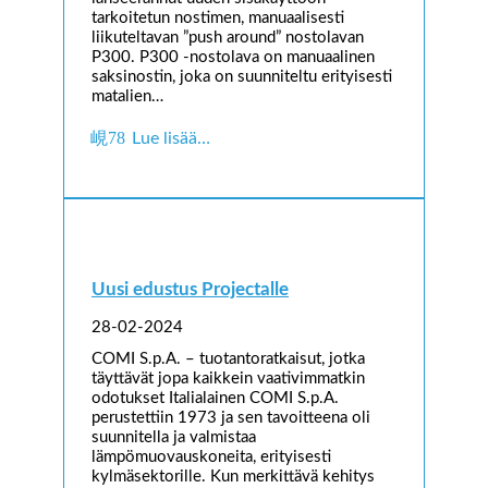
tarkoitetun nostimen, manuaalisesti
liikuteltavan ”push around” nostolavan
P300. P300 -nostolava on manuaalinen
saksinostin, joka on suunniteltu erityisesti
matalien…
Lue lisää…
Uusi edustus Projectalle
28-02-2024
COMI S.p.A. – tuotantoratkaisut, jotka
täyttävät jopa kaikkein vaativimmatkin
odotukset Italialainen COMI S.p.A.
perustettiin 1973 ja sen tavoitteena oli
suunnitella ja valmistaa
lämpömuovauskoneita, erityisesti
kylmäsektorille. Kun merkittävä kehitys