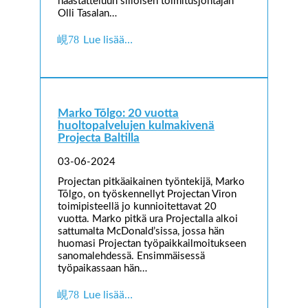
haastatteluun silloisen toimitusjohtajan
Olli Tasalan…
Lue lisää…
Marko Tõlgo: 20 vuotta
huoltopalvelujen kulmakivenä
Projecta Baltilla
03-06-2024
Projectan pitkäaikainen työntekijä, Marko
Tõlgo, on työskennellyt Projectan Viron
toimipisteellä jo kunnioitettavat 20
vuotta. Marko pitkä ura Projectalla alkoi
sattumalta McDonald’sissa, jossa hän
huomasi Projectan työpaikkailmoitukseen
sanomalehdessä. Ensimmäisessä
työpaikassaan hän…
Lue lisää…