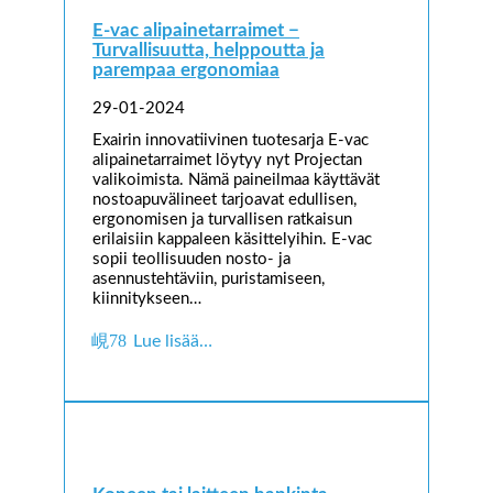
E-vac alipainetarraimet −
Turvallisuutta, helppoutta ja
parempaa ergonomiaa
29-01-2024
Exairin innovatiivinen tuotesarja E-vac
alipainetarraimet löytyy nyt Projectan
valikoimista. Nämä paineilmaa käyttävät
nostoapuvälineet tarjoavat edullisen,
ergonomisen ja turvallisen ratkaisun
erilaisiin kappaleen käsittelyihin. E-vac
sopii teollisuuden nosto- ja
asennustehtäviin, puristamiseen,
kiinnitykseen…
Lue lisää…