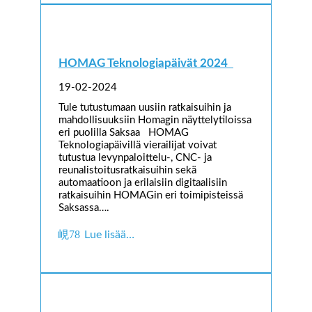
HOMAG Teknologiapäivät 2024
19-02-2024
Tule tutustumaan uusiin ratkaisuihin ja
mahdollisuuksiin Homagin näyttelytiloissa
eri puolilla Saksaa HOMAG
Teknologiapäivillä vierailijat voivat
tutustua levynpaloittelu-, CNC- ja
reunalistoitusratkaisuihin sekä
automaatioon ja erilaisiin digitaalisiin
ratkaisuihin HOMAGin eri toimipisteissä
Saksassa….
Lue lisää…