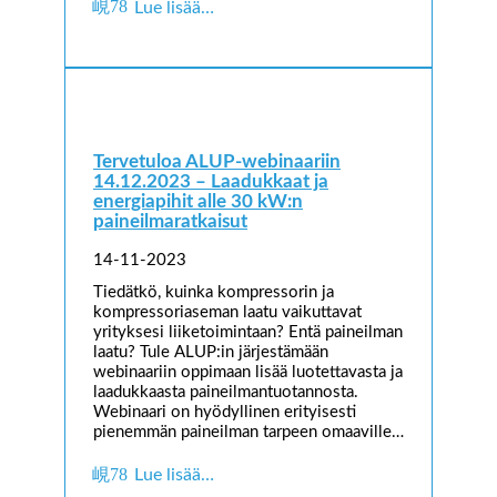
Lue lisää…
Tervetuloa ALUP-webinaariin
14.12.2023 – Laadukkaat ja
energiapihit alle 30 kW:n
paineilmaratkaisut
14-11-2023
Tiedätkö, kuinka kompressorin ja
kompressoriaseman laatu vaikuttavat
yrityksesi liiketoimintaan? Entä paineilman
laatu? Tule ALUP:in järjestämään
webinaariin oppimaan lisää luotettavasta ja
laadukkaasta paineilmantuotannosta.
Webinaari on hyödyllinen erityisesti
pienemmän paineilman tarpeen omaaville…
Lue lisää…