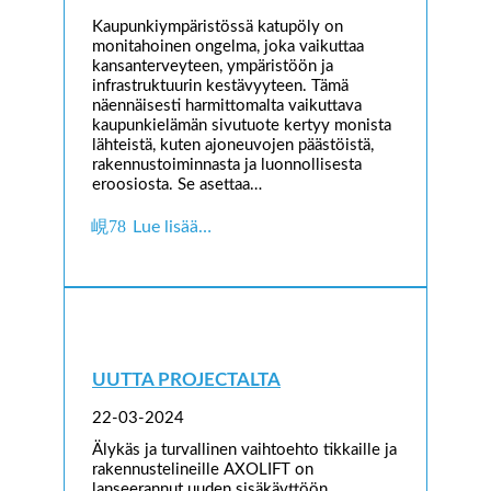
Kaupunkiympäristössä katupöly on
monitahoinen ongelma, joka vaikuttaa
kansanterveyteen, ympäristöön ja
infrastruktuurin kestävyyteen. Tämä
näennäisesti harmittomalta vaikuttava
kaupunkielämän sivutuote kertyy monista
lähteistä, kuten ajoneuvojen päästöistä,
rakennustoiminnasta ja luonnollisesta
eroosiosta. Se asettaa…
Lue lisää…
UUTTA PROJECTALTA
22-03-2024
Älykäs ja turvallinen vaihtoehto tikkaille ja
rakennustelineille AXOLIFT on
lanseerannut uuden sisäkäyttöön