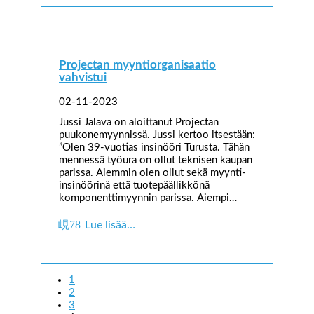
Projectan myyntiorganisaatio
vahvistui
02-11-2023
Jussi Jalava on aloittanut Projectan
puukonemyynnissä. Jussi kertoo itsestään:
”Olen 39-vuotias insinööri Turusta. Tähän
mennessä työura on ollut teknisen kaupan
parissa. Aiemmin olen ollut sekä myynti-
insinöörinä että tuotepäällikkönä
komponenttimyynnin parissa. Aiempi…
Lue lisää…
1
2
3