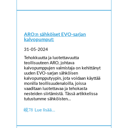
ARO:n sähköiset EVO-sarjan
kalvopumput:
31-05-2024
Tehokkuutta ja luotettavuutta
teollisuuteen ARO, johtava
kalvopumppujen valmistaja on kehittänyt
uuden EVO-sarjan sähköisen
kalvopumpputyypin, jota voidaan käyttää
monilla teollisuudenaloilla, joissa
vaaditaan luotettavaa ja tehokasta
nesteiden siirtämistä. Tässä artikkelissa
tutustumme sähköisten…
Lue lisää…