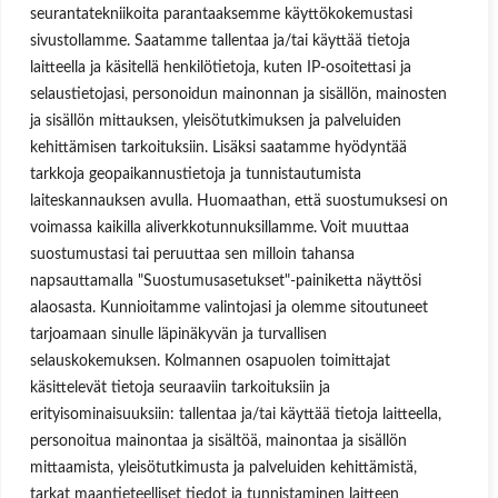
seurantatekniikoita parantaaksemme käyttökokemustasi
Hinnastot & esitteet
Huoltopalvelut
sivustollamme. Saatamme tallentaa ja/tai käyttää tietoja
Uutisblogi
laitteella ja käsitellä henkilötietoja, kuten IP-osoitettasi ja
Hae sivuilta
selaustietojasi, personoidun mainonnan ja sisällön, mainosten
Aukioloajat
ja sisällön mittauksen, yleisötutkimuksen ja palveluiden
kehittämisen tarkoituksiin. Lisäksi saatamme hyödyntää
Ma-Pe 8:00-16.00
tarkkoja geopaikannustietoja ja tunnistautumista
OSOITE
laiteskannauksen avulla. Huomaathan, että suostumuksesi on
voimassa kaikilla aliverkkotunnuksillamme. Voit muuttaa
Lukkosepänkatu 14, 20320 Turku
suostumustasi tai peruuttaa sen milloin tahansa
napsauttamalla "Suostumusasetukset"-painiketta näyttösi
alaosasta. Kunnioitamme valintojasi ja olemme sitoutuneet
tarjoamaan sinulle läpinäkyvän ja turvallisen
selauskokemuksen. Kolmannen osapuolen toimittajat
Käyttäjätunnus tai sähköpostiosoite
käsittelevät tietoja seuraaviin tarkoituksiin ja
Salasana
erityisominaisuuksiin: tallentaa ja/tai käyttää tietoja laitteella,
personoitua mainontaa ja sisältöä, mainontaa ja sisällön
Muista minut
mittaamista, yleisötutkimusta ja palveluiden kehittämistä,
tarkat maantieteelliset tiedot ja tunnistaminen laitteen