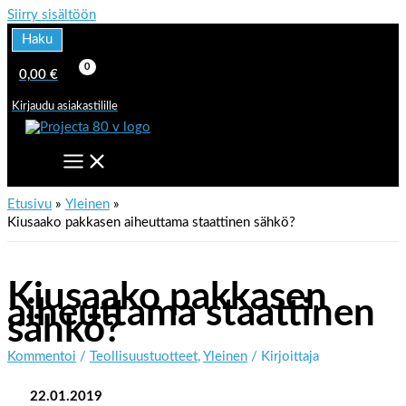
Siirry sisältöön
Haku
0,00
€
Kirjaudu asiakastilille
Etusivu
Yleinen
Kiusaako pakkasen aiheuttama staattinen sähkö?
Kiusaako pakkasen
aiheuttama staattinen
sähkö?
Kommentoi
/
Teollisuustuotteet
,
Yleinen
/ Kirjoittaja
22.01.2019