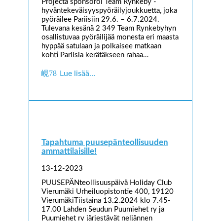
Projecta sponsoroi Team Rynkeby -
hyväntekeväisyyspyöräilyjoukkuetta, joka
pyöräilee Pariisiin 29.6. – 6.7.2024.
Tulevana kesänä 2 349 Team Rynkebyhyn
osallistuvaa pyöräilijää monesta eri maasta
hyppää satulaan ja polkaisee matkaan
kohti Pariisia kerätäkseen rahaa…
Lue lisää…
Tapahtuma puusepänteollisuuden
ammattilaisille!
13-12-2023
PUUSEPÄNteollisuuspäivä Holiday Club
Vierumäki Urheiluopistontie 400, 19120
VierumäkiTiistaina 13.2.2024 klo 7.45-
17.00 Lahden Seudun Puumiehet ry ja
Puumiehet ry järjestävät neljännen