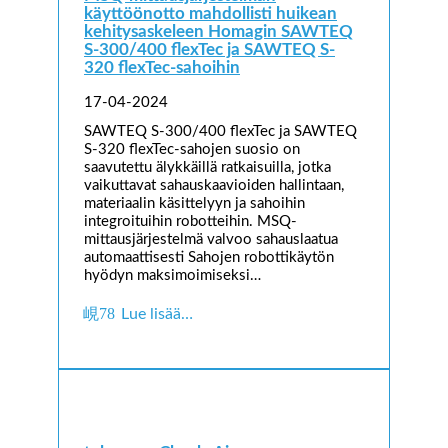
käyttöönotto mahdollisti huikean
kehitysaskeleen Homagin SAWTEQ
S-300/400 flexTec ja SAWTEQ S-
320 flexTec-sahoihin
17-04-2024
SAWTEQ S-300/400 flexTec ja SAWTEQ
S-320 flexTec-sahojen suosio on
saavutettu älykkäillä ratkaisuilla, jotka
vaikuttavat sahauskaavioiden hallintaan,
materiaalin käsittelyyn ja sahoihin
integroituihin robotteihin. MSQ-
mittausjärjestelmä valvoo sahauslaatua
automaattisesti Sahojen robottikäytön
hyödyn maksimoimiseksi…
Lue lisää…