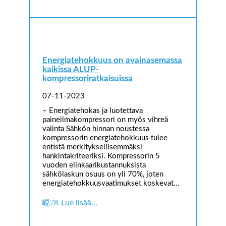
Energiatehokkuus on avainasemassa
kaikissa ALUP-
kompressoriratkaisuissa
07-11-2023
– Energiatehokas ja luotettava
paineilmakompressori on myös vihreä
valinta Sähkön hinnan noustessa
kompressorin energiatehokkuus tulee
entistä merkityksellisemmäksi
hankintakriteeriksi. Kompressorin 5
vuoden elinkaarikustannuksista
sähkölaskun osuus on yli 70%, joten
energiatehokkuusvaatimukset koskevat…
Lue lisää…