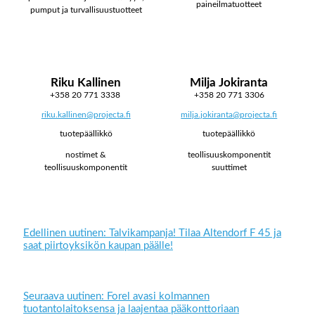
paineilmatuotteet
pumput ja turvallisuustuotteet
Riku Kallinen
Milja Jokiranta
+358 20 771 3338
+358 20 771 3306
riku.kallinen@projecta.fi
milja.jokiranta@projecta.fi
tuotepäällikkö
tuotepäällikkö
nostimet &
teollisuuskomponentit
teollisuuskomponentit
suuttimet
Edellinen uutinen: Talvikampanja! Tilaa Altendorf F 45 ja
saat piirtoyksikön kaupan päälle!
Seuraava uutinen: Forel avasi kolmannen
tuotantolaitoksensa ja laajentaa pääkonttoriaan