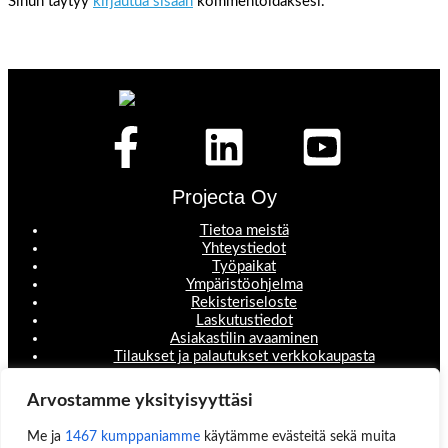
Sinun täytyy
kirjautua sisään
kommentoidaksesi.
Projecta Oy
Tietoa meistä
Yhteystiedot
Työpaikat
Ympäristöohjelma
Rekisteriseloste
Laskutustiedot
Asiakastilin avaaminen
Tilaukset ja palautukset verkkokaupasta
Valikko
Arvostamme yksityisyyttäsi
Koneet ja laitteet
Me ja
1467 kumppaniamme
käytämme evästeitä sekä muita
Teollisuustuotteet