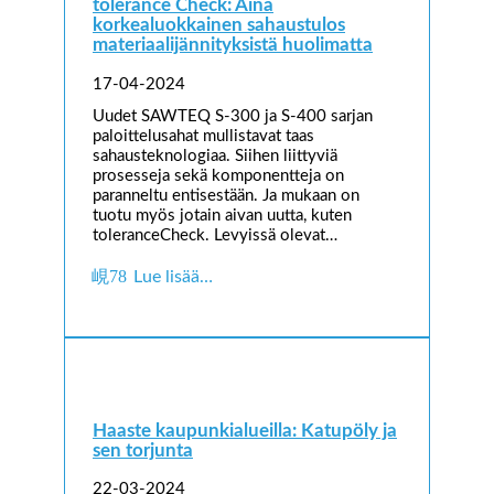
tolerance Check: Aina
korkealuokkainen sahaustulos
materiaalijännityksistä huolimatta
17-04-2024
Uudet SAWTEQ S-300 ja S-400 sarjan
paloittelusahat mullistavat taas
sahausteknologiaa. Siihen liittyviä
prosesseja sekä komponentteja on
paranneltu entisestään. Ja mukaan on
tuotu myös jotain aivan uutta, kuten
toleranceCheck. Levyissä olevat…
Lue lisää…
Haaste kaupunkialueilla: Katupöly ja
sen torjunta
22-03-2024