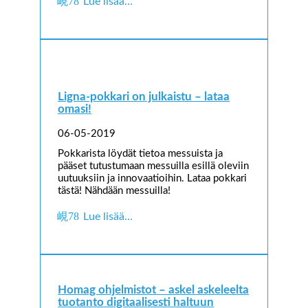
Lue lisää…
Ligna-pokkari on julkaistu – lataa
omasi!
06-05-2019
Pokkarista löydät tietoa messuista ja
pääset tutustumaan messuilla esillä oleviin
uutuuksiin ja innovaatioihin. Lataa pokkari
tästä! Nähdään messuilla!
Lue lisää…
Homag ohjelmistot – askel askeleelta
tuotanto digitaalisesti haltuun