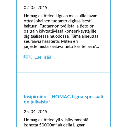
02-05-2019
Homag esittelee Lignan messuilla tavan
ottaa jokainen tuotanto digitaalisesti
haltuun. Tuotannon työlista ja tieto on
osittain käytettävissä koneenkäyttäjille
digitaalisessa muodossa. Tämä aiheuttaa
seuraavia haasteita: Miten eri
järjestelmistä saatava tieto käsitellään?…
Lue lisää…
Insipiroidu – HOMAG Ligna-spesiaali
on julkaistu!
25-04-2019
Homag esittelee yli viisikymmentä
konetta 50000m² alueella Lignan-