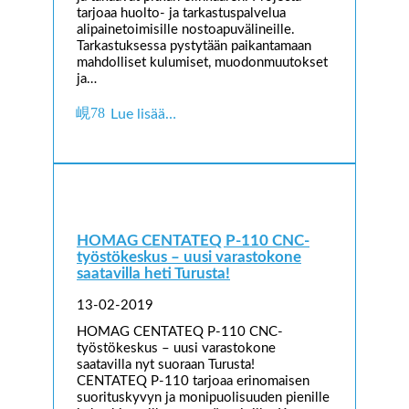
tarjoaa huolto- ja tarkastuspalvelua
alipainetoimisille nostoapuvälineille.
Tarkastuksessa pystytään paikantamaan
mahdolliset kulumiset, muodonmuutokset
ja…
Lue lisää…
HOMAG CENTATEQ P-110 CNC-
työstökeskus – uusi varastokone
saatavilla heti Turusta!
13-02-2019
HOMAG CENTATEQ P-110 CNC-
työstökeskus – uusi varastokone
saatavilla nyt suoraan Turusta!
CENTATEQ P-110 tarjoaa erinomaisen
suorituskyvyn ja monipuolisuuden pienille