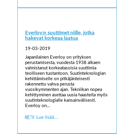
Everloy:n suuttimet niille, jotka
hakevat korkeaa laatua
19-03-2019
Japanilainen Everloy on yrityksen
perustamisesta, vuodesta 1938 alkaen
valmistanut korkeatasoisia suuttimia
teolliseen tuotantoon. Suutinteknologian
kehittämiselle on pitkäjänteisesti
rakennettu vahva perusta
vuosikymmenten ajan. Tekniikan nopea
kehittyminen asettaa uusia haasteita myös
suutinteknologialle kansainvälisesti.
Everloy on…
Lue lisää…