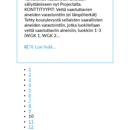
säilyttämiseen nyt Projectalta.
KONTTITYYPIT: Vettä saastuttavien
aineiden varastointiin (ei lämpöherkät)
Tehty kourulevystä sellaisten vaarallisten
aineiden varastointiin, jotka luokitellaan
vettä saastuttaviin aineisiin, luokkiin 1-3
(WGK 1, WGK 2…
Lue lisää…
1
2
3
4
5
6
7
8
9
10
11
12