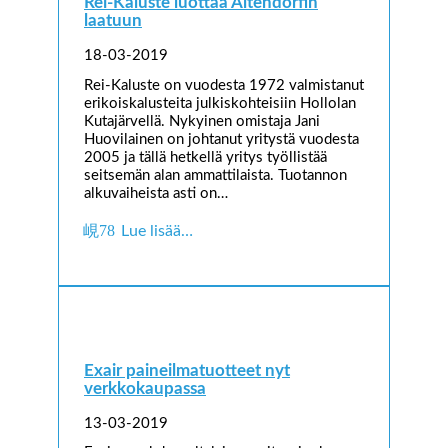
Rei-Kaluste luottaa Altendorfin
laatuun
18-03-2019
Rei-Kaluste on vuodesta 1972 valmistanut
erikoiskalusteita julkiskohteisiin Hollolan
Kutajärvellä. Nykyinen omistaja Jani
Huovilainen on johtanut yritystä vuodesta
2005 ja tällä hetkellä yritys työllistää
seitsemän alan ammattilaista. Tuotannon
alkuvaiheista asti on…
Lue lisää…
Exair paineilmatuotteet nyt
verkkokaupassa
13-03-2019