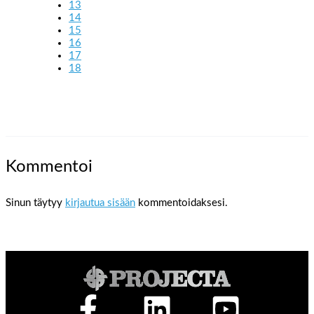
13
14
15
16
17
18
Kommentoi
Sinun täytyy
kirjautua sisään
kommentoidaksesi.