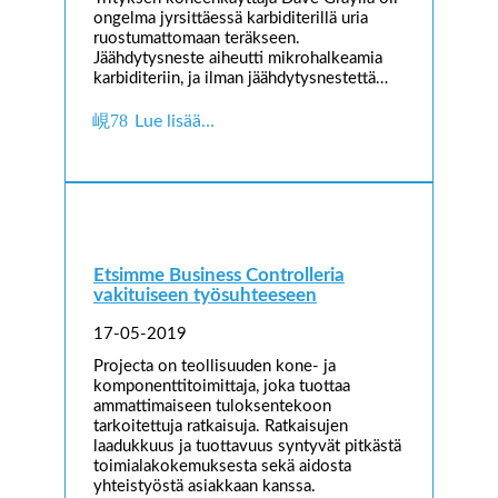
ongelma jyrsittäessä karbiditerillä uria
ruostumattomaan teräkseen.
Jäähdytysneste aiheutti mikrohalkeamia
karbiditeriin, ja ilman jäähdytysnestettä…
Lue lisää…
Etsimme Business Controlleria
vakituiseen työsuhteeseen
17-05-2019
Projecta on teollisuuden kone- ja
komponenttitoimittaja, joka tuottaa
ammattimaiseen tuloksentekoon
tarkoitettuja ratkaisuja. Ratkaisujen
laadukkuus ja tuottavuus syntyvät pitkästä
toimialakokemuksesta sekä aidosta
yhteistyöstä asiakkaan kanssa.