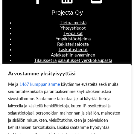
Projecta Oy
Tietoa meistä
Yhteystiedot
Työpaikat
Ympäristöohjelma
Rekisteriseloste
Laskutustiedot
Asiakastilin avaaminen
Tilaukset ja palautukset verkkokaupasta
Valikko
Arvostamme yksityisyyttäsi
Koneet ja laitteet
Me ja
1467 kumppaniamme
käytämme evästeitä sekä muita
Teollisuustuotteet
seurantatekniikoita parantaaksemme käyttökokemustasi
Hinnastot & esitteet
Huoltopalvelut
sivustollamme. Saatamme tallentaa ja/tai käyttää tietoja
Uutisblogi
laitteella ja käsitellä henkilötietoja, kuten IP-osoitettasi ja
Hae sivuilta
selaustietojasi, personoidun mainonnan ja sisällön, mainosten
Aukioloajat
ja sisällön mittauksen, yleisötutkimuksen ja palveluiden
kehittämisen tarkoituksiin. Lisäksi saatamme hyödyntää
Ma-Pe 8:00-16.00