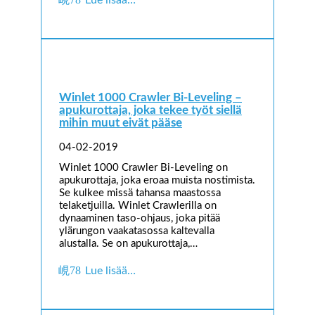
Winlet 1000 Crawler Bi-Leveling –
apukurottaja, joka tekee työt siellä
mihin muut eivät pääse
04-02-2019
Winlet 1000 Crawler Bi-Leveling on
apukurottaja, joka eroaa muista nostimista.
Se kulkee missä tahansa maastossa
telaketjuilla. Winlet Crawlerilla on
dynaaminen taso-ohjaus, joka pitää
ylärungon vaakatasossa kaltevalla
alustalla. Se on apukurottaja,…
Lue lisää…