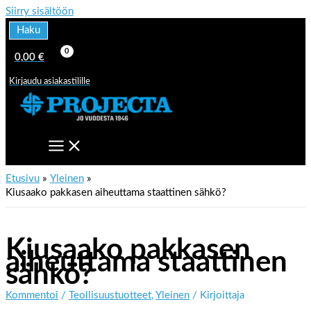
Siirry sisältöön
Haku
0,00
€
Kirjaudu asiakastilille
Etusivu
Yleinen
Kiusaako pakkasen aiheuttama staattinen sähkö?
Kiusaako pakkasen
aiheuttama staattinen
sähkö?
Kommentoi
/
Teollisuustuotteet
,
Yleinen
/ Kirjoittaja