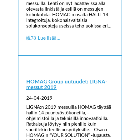
messuilla. Lehti on nyt ladattavissa alla
olevasta linkistä ja esillä on messujen
kohokohdat HOMAG:n osalta HALLI 14
Integroituja, kokonaisvaltaisia
solukonsepteja useissa teholuokissa eri…
Lue lisää…
HOMAG Group uutuudet: LIGNA-
messut 2019
24-04-2019
LIGNA:n 2019 messuilla HOMAG täyttää
hallin 14 puuntyöstökoneilla, -
ohjelmistoilla ja teknisillä innovaatioilla.
Ratkaisuja löytyy niin pienille kuin
suurillekin teollisuusyrityksille. Osana
HOMAG:n ”YOUR SOLUTION” -lupausta,