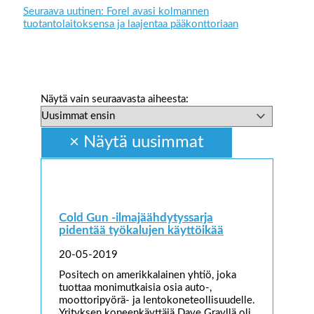
Seuraava uutinen: Forel avasi kolmannen
tuotantolaitoksensa ja laajentaa pääkonttoriaan
Näytä vain seuraavasta aiheesta:
Cold Gun -ilmajäähdytyssarja
pidentää työkalujen käyttöikää
20-05-2019
Positech on amerikkalainen yhtiö, joka
tuottaa monimutkaisia osia auto-,
moottoripyörä- ja lentokoneteollisuudelle.
Yrityksen koneenkäyttäjä Dave Grayllä oli