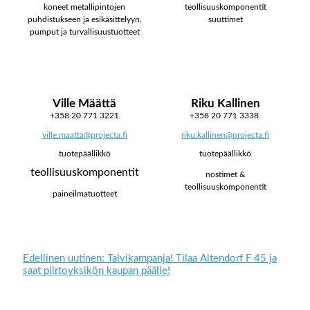
koneet metallipintojen
teollisuuskomponentit
puhdistukseen ja esikäsittelyyn,
suuttimet
pumput ja turvallisuustuotteet
Ville Määttä
Riku Kallinen
+358 20 771 3221
+358 20 771 3338
ville.maatta@projecta.fi
riku.kallinen@projecta.fi
tuotepäällikkö
tuotepäällikkö
teollisuuskomponentit
nostimet &
teollisuuskomponentit
paineilmatuotteet
Edellinen uutinen: Talvikampanja! Tilaa Altendorf F 45 ja
saat piirtoyksikön kaupan päälle!