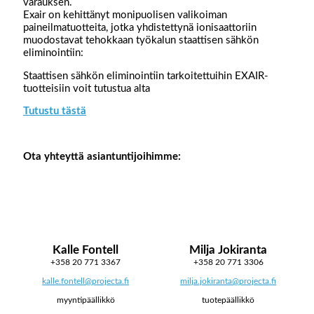
varauksen.
Exair on kehittänyt monipuolisen valikoiman
paineilmatuotteita, jotka yhdistettynä ionisaattoriin
muodostavat tehokkaan työkalun staattisen sähkön
eliminointiin:
Staattisen sähkön eliminointiin tarkoitettuihin EXAIR-
tuotteisiin voit tutustua alta
Tutustu tästä
Ota yhteyttä asiantuntijoihimme:
Kalle Fontell
Milja Jokiranta
+358 20 771 3367
+358 20 771 3306
kalle.fontell@projecta.fi
milja.jokiranta@projecta.fi
myyntipäällikkö
tuotepäällikkö