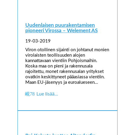
Uudenlaisen puurakentamisen
pioneeri Virossa – Welement AS
19-03-2019
Viron otollinen sijainti on johtanut monien
virolaisten teollisuuden alojen
kannattavaan vientiin Pohjoismaihin.
Koska maa on pieni ja rakennusala
rajoitettu, monet rakennusalan yritykset
ovatkin keskittyneet pääasiassa vientiin.
Maan EU-jäsenyys ja euroalueseen…
Lue lisää…