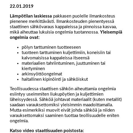
22.01.2019
Lämpötilan
laskiessa
pakkasen puolelle ilmankosteus
pienenee merkittävästi. Ilmankosteuden pienentyessä
staattinen sähkövaraus kappaleissa ja pinnoissa kasvaa,
mikä aiheuttaa lukuisia ongelmia tuotannossa.
Yleisempiä
ongelmia
ovat
:
pölyn tarttuminen tuotteeseen
tuotteen tarttuminen kuljettimiin, koneisiin tai
kalvomaisissa kappaleissa itseensä
materiaalien tahriintuminen, juuttuminen tai
kiertyminen
arkinsyöttöongelmat
haitallinen kipinöinti ja sähköiskut
Teollisuudessa staattisen sähkön aiheuttamia ongelmia
esiintyy useimmiten liukupöytien ja kuljettimien
läheisyydessä. Sähköä johtavat materiaalit (kuten metallit)
saadaan varauksettomiksi yleisimmin maadoittamalla.
Mutta esimerkiksi muovit eivät johda sähköä ja niiden
varauksettomaksi saaminen tuottaa teollisuudelle eniten
ongelmia.
Katso video staattisuuden poistosta: