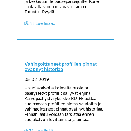
ja keskisuurille puusepänpajoille. Kone
saatavilla suoraan varastoltamme.
Tutustu Pyydä…
Lue lisää…
Vahingoittuneet profiilien pinnat
ovat nyt historiaa
05-02-2019
– suojakalvolla kolmelta puolelta
päällystetyt profiilit säilyvät ehjinä
Kalvopäällystysyksikkö RU-FE auttaa
suojaamaan profiilien pintaa vaurioilta ja
vahingoittuneet pinnat ovat nyt historiaa.
Pinnan laatu voidaan tarkistaa ennen
suojakalvon levittämistä ja pinta…
Lue lisää…