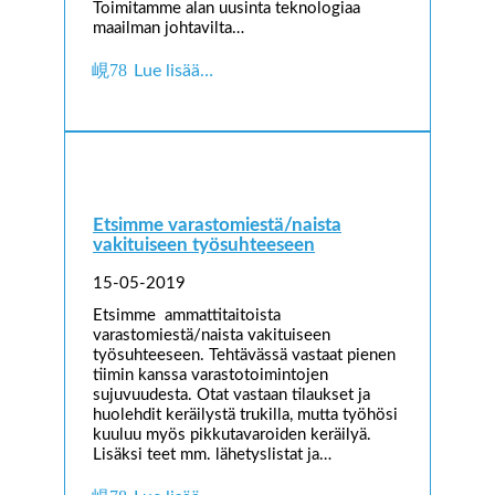
Toimitamme alan uusinta teknologiaa
maailman johtavilta…
Lue lisää…
Etsimme varastomiestä/naista
vakituiseen työsuhteeseen
15-05-2019
Etsimme ammattitaitoista
varastomiestä/naista vakituiseen
työsuhteeseen. Tehtävässä vastaat pienen
tiimin kanssa varastotoimintojen
sujuvuudesta. Otat vastaan tilaukset ja
huolehdit keräilystä trukilla, mutta työhösi
kuuluu myös pikkutavaroiden keräilyä.
Lisäksi teet mm. lähetyslistat ja…