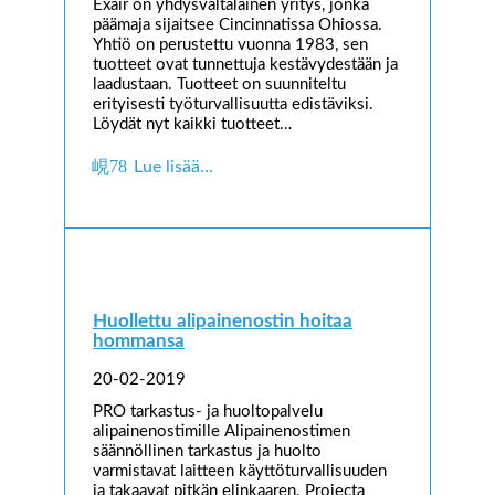
Exair on yhdysvaltalainen yritys, jonka
päämaja sijaitsee Cincinnatissa Ohiossa.
Yhtiö on perustettu vuonna 1983, sen
tuotteet ovat tunnettuja kestävydestään ja
laadustaan. Tuotteet on suunniteltu
erityisesti työturvallisuutta edistäviksi.
Löydät nyt kaikki tuotteet…
Lue lisää…
Huollettu alipainenostin hoitaa
hommansa
20-02-2019
PRO tarkastus- ja huoltopalvelu
alipainenostimille Alipainenostimen
säännöllinen tarkastus ja huolto
varmistavat laitteen käyttöturvallisuuden
ja takaavat pitkän elinkaaren. Projecta