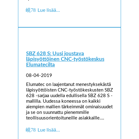
Lue lisää…
SBZ 628 S: Uusi joustava
läpisyöttöinen CNC-työstökeskus
Elumatecilta
08-04-2019
Elumatec on laajentanut menestyksekästä
läpisyöttöisten CNC-työstökeskusten SBZ
628 -sarjaa uudella edullisella SBZ 628 S -
mallilla. Uudessa koneessa on kaikki
aiempien mallien tärkeimmät ominaisuudet
ja se on suunnattu pienemmille
teollisuusorientoituneille asiakkaille….
Lue lisää…