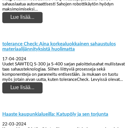
sahauslaatua automaattisesti Sahojen robottikäytön hyödyn
maksimoimiseksi…
Lue lisää…
tolerance Check: Aina korkealuokkainen sahaustulos
materiaalijännityksistä huolimatta
17-04-2024
Uudet SAWTEQ S-300 ja S-400 sarjan paloittelusahat mullistavat
taas sahausteknologiaa. Siihen liittyviä prosesseja sekä
komponentteja on paranneltu entisestään. Ja mukaan on tuotu
myös jotain aivan uutta, kuten toleranceCheck. Levyissä olevat…
Lue lisää…
Haaste kaupunkialueilla: Katupöly ja sen torjunta
22-03-2024