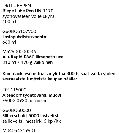
DR1LUBEPEN
Riepe Lube Pen UN 1170
syöttövasteen voitelukynä
100 ml
G60BO5107900
Lasinpuhdistusvaahto
660 ml
M52900000036
Alu-Rapid P860 liimapatruuna
310 ml / 470 g valkoinen
Kun tilauksesi nettoarvo ylittää 300 €, saat valita yhden
seuraavista tuotteista kaupan päälle:
E01115000
Altendorf työntövarsi, muovi
F9002.0930 punainen
G60BO50000
Silberschnitt 5000 lasiveitsi
säiliöveitsi, messinki 5 kpl/ltk
M04054319901