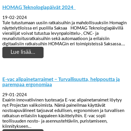
HOMAG Teknologiapäivät 2024
19-02-2024
Tule tutustumaan uusiin ratkaisuihin ja mahdollisuuksiin Homagin
näyttelytiloissa eri puolilla Saksaa HOMAG Teknologiapäivillä
vierailijat voivat tutustua levynpaloittelu-, CNC- ja
reunalistoitusratkaisuihin sekä automaatioon ja erilaisiin
digitaalisiin ratkaisuihin HOMAGin eri toimipisteissä Saksassa….
Lue lisää…
E-vac alipainetarraimet − Turvallisuutta, helppoutta ja
parempaa ergonomiaa
29-01-2024
Exairin innovatiivinen tuotesarja E-vac alipainetarraimet löytyy
nyt Projectan valikoimista. Nämä paineilmaa käyttävät
nostoapuvälineet tarjoavat edullisen, ergonomisen ja turvallisen
ratkaisun erilaisiin kappaleen käsittelyihin. E-vac sopii
teollisuuden nosto- ja asennustehtäviin, puristamiseen,
kiinnitykseen…