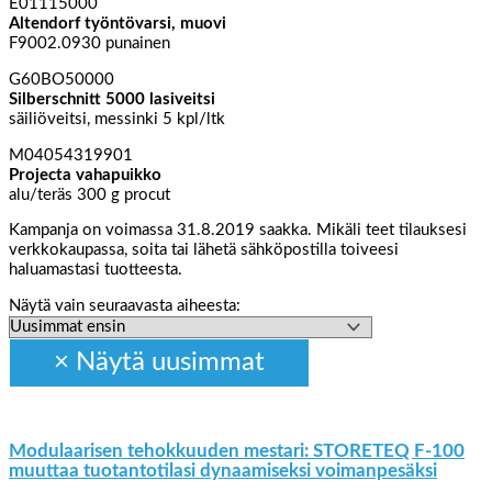
E01115000
Altendorf työntövarsi, muovi
F9002.0930 punainen
G60BO50000
Silberschnitt 5000 lasiveitsi
säiliöveitsi, messinki 5 kpl/ltk
M04054319901
Projecta vahapuikko
alu/teräs 300 g procut
Kampanja on voimassa 31.8.2019 saakka. Mikäli teet tilauksesi
verkkokaupassa, soita tai lähetä sähköpostilla toiveesi
haluamastasi tuotteesta.
Näytä vain seuraavasta aiheesta:
Modulaarisen tehokkuuden mestari: STORETEQ F-100
muuttaa tuotantotilasi dynaamiseksi voimanpesäksi