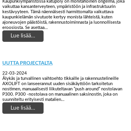
Kaupunkiympäristössä katupöly on monitahoinen ongelma, joka
vaikuttaa kansanterveyteen, ympäristöön ja infrastruktuurin
kestävyyteen. Tämä näennäisesti harmittomalta vaikuttava
kaupunkielämän sivutuote kertyy monista lähteistä, kuten
ajoneuvojen päästöistä, rakennustoiminnasta ja luonnollisesta
eroosiosta. Se asettaa…
Lue lisää…
UUTTA PROJECTALTA
22-03-2024
Älykäs ja turvallinen vaihtoehto tikkaille ja rakennustelineille
AXOLIFT on lanseerannut uuden sisäkäyttöön tarkoitetun
nostimen, manuaalisesti liikuteltavan ”push around” nostolavan
P300. P300 -nostolava on manuaalinen saksinostin, joka on
suunniteltu erityisesti matalien…
Lue lisää…