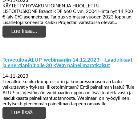
24-11-2023
KÄYTETTY HYVÄKUNTOINEN JA HUOLLETTU
LISTOITUSKONE Brandt KDF 660 C vm. 2004 Hinta nyt 14 900
€ (alv 0%) asennettuna. Tarjous voimassa vuoden 2023 loppuun.
Lisätietoja koneesta Kaikki Projectan varastossa olevat…
Lue lisää…
Tervetuloa ALUP-webinaariin 14.12.2023 – Laadukkaat
ja energiapihit alle 30 kW:n paineilmaratkaisut
14-11-2023
Tiedätkö, kuinka kompressorin ja kompressoriaseman laatu
vaikuttavat yrityksesi liiketoimintaan? Entä paineilman laatu? Tule
ALUP:in järjestämään webinaariin oppimaan lisää luotettavasta ja
laadukkaasta paineilmantuotannosta. Webinaari on hyödyllinen
erityisesti pienemmän paineilman tarpeen omaaville…
Lue lisää…