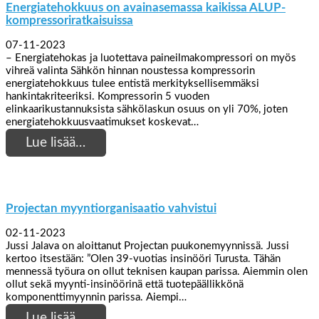
Energiatehokkuus on avainasemassa kaikissa ALUP-
kompressoriratkaisuissa
07-11-2023
– Energiatehokas ja luotettava paineilmakompressori on myös
vihreä valinta Sähkön hinnan noustessa kompressorin
energiatehokkuus tulee entistä merkityksellisemmäksi
hankintakriteeriksi. Kompressorin 5 vuoden
elinkaarikustannuksista sähkölaskun osuus on yli 70%, joten
energiatehokkuusvaatimukset koskevat…
Lue lisää…
Projectan myyntiorganisaatio vahvistui
02-11-2023
Jussi Jalava on aloittanut Projectan puukonemyynnissä. Jussi
kertoo itsestään: ”Olen 39-vuotias insinööri Turusta. Tähän
mennessä työura on ollut teknisen kaupan parissa. Aiemmin olen
ollut sekä myynti-insinöörinä että tuotepäällikkönä
komponenttimyynnin parissa. Aiempi…
Lue lisää…