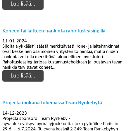
Lue lisää…
Koneen tai laitteen hankinta rahoitusleasingilla
11-01-2024
Sijoita älykkäästi, säästä merkittävästi Kone- ja laitehankinnat
ovat keskeinen osa monien yritysten toimintaa, mutta niiden
hankinta voi olla merkittävä taloudellinen investointi.
Rahoitusleasing tarjoaa kustannustehokkaan ja joustavan tavan
hankkia tarvittavat koneet…
Lue lisää…
Projecta mukana tukemassa Team Rynkebytä
14-12-2023
Projecta sponsoroi Team Rynkeby -
hyväntekeväisyyspyöräilyjoukkuetta, joka pyöräilee Pariisiin
29.6. – 6.7.2024. Tulevana kesänä 2 349 Team Rynkebyhyn