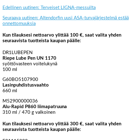
Edellinen uutinen: Terveiset LIGNA-messuilta
Seuraava uutinen: Altendorfin uusi ASA-turvajärjestelmä estää
onnettomuuksia
Kun tilauksesi nettoarvo ylittää 100 €, saat valita yhden
seuraavista tuotteista kaupan päälle:
DR1LUBEPEN
Riepe Lube Pen UN 1170
syöttövasteen voitelukynä
100 ml
G60BO5107900
Lasinpuhdistusvaahto
660 ml
M52900000036
Alu-Rapid P860 liimapatruuna
310 ml / 470 g valkoinen
Kun tilauksesi nettoarvo ylittää 300 €, saat valita yhden
seuraavista tuotteista kaupan päälle: