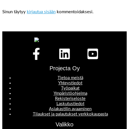
Sinun täytyy
kirjautua sisään
kommentoidaksesi.
Projecta Oy
Tietoa meistä
Yhteystiedot
Työpaikat
Ympäristöohjelma
Rekisteriseloste
Laskutustiedot
Asiakastilin avaaminen
Tilaukset ja palautukset verkkokaupasta
Valikko