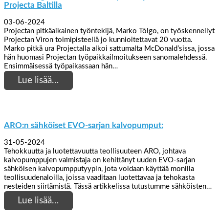
Projecta Baltilla
03-06-2024
Projectan pitkäaikainen työntekijä, Marko Tõlgo, on työskennellyt
Projectan Viron toimipisteellä jo kunnioitettavat 20 vuotta.
Marko pitkä ura Projectalla alkoi sattumalta McDonald’sissa, jossa
hän huomasi Projectan työpaikkailmoitukseen sanomalehdessä.
Ensimmäisessä työpaikassaan hän…
Lue lisää…
ARO:n sähköiset EVO-sarjan kalvopumput:
31-05-2024
Tehokkuutta ja luotettavuutta teollisuuteen ARO, johtava
kalvopumppujen valmistaja on kehittänyt uuden EVO-sarjan
sähköisen kalvopumpputyypin, jota voidaan käyttää monilla
teollisuudenaloilla, joissa vaaditaan luotettavaa ja tehokasta
nesteiden siirtämistä. Tässä artikkelissa tutustumme sähköisten…
Lue lisää…