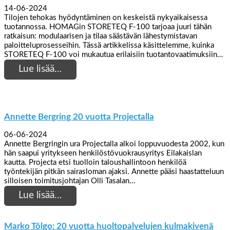
14-06-2024
Tilojen tehokas hyödyntäminen on keskeistä nykyaikaisessa
tuotannossa. HOMAGin STORETEQ F-100 tarjoaa juuri tähän
ratkaisun: modulaarisen ja tilaa säästävän lähestymistavan
paloitteluprosesseihin. Tässä artikkelissa käsittelemme, kuinka
STORETEQ F-100 voi mukautua erilaisiin tuotantovaatimuksiin…
Lue lisää…
Annette Bergring 20 vuotta Projectalla
06-06-2024
Annette Bergringin ura Projectalla alkoi loppuvuodesta 2002, kun
hän saapui yritykseen henkilöstövuokrausyritys Eilakaislan
kautta. Projecta etsi tuolloin taloushallintoon henkilöä
työntekijän pitkän sairasloman ajaksi. Annette pääsi haastatteluun
silloisen toimitusjohtajan Olli Tasalan…
Lue lisää…
Marko Tõlgo: 20 vuotta huoltopalvelujen kulmakivenä