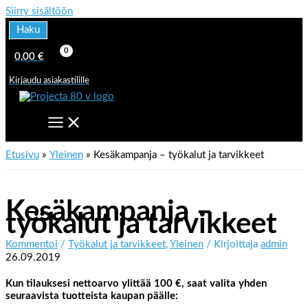
Siirry sisältöön
Haku
0,00
€
Kirjaudu asiakastilille
Etusivu
Yleinen
Kesäkampanja – työkalut ja tarvikkeet
Kesäkampanja –
työkalut ja tarvikkeet
Kommentoi
/
Työkalut ja tarvikkeet
,
Yleinen
/ Kirjoittaja
admin
26.09.2019
Kun tilauksesi nettoarvo ylittää 100 €, saat valita yhden
seuraavista tuotteista kaupan päälle: