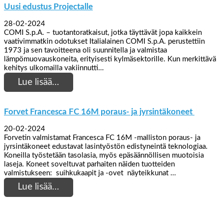
Uusi edustus Projectalle
28-02-2024
COMI S.p.A. – tuotantoratkaisut, jotka täyttävät jopa kaikkein
vaativimmatkin odotukset Italialainen COMI S.p.A. perustettiin
1973 ja sen tavoitteena oli suunnitella ja valmistaa
lämpömuovauskoneita, erityisesti kylmäsektorille. Kun merkittävä
kehitys ulkomailla vakiinnutti…
Lue lisää…
Forvet Francesca FC 16M poraus- ja jyrsintäkoneet
20-02-2024
Forvetin valmistamat Francesca FC 16M -malliston poraus- ja
jyrsintäkoneet edustavat lasintyöstön edistyneintä teknologiaa.
Koneilla työstetään tasolasia, myös epäsäännöllisen muotoisia
laseja. Koneet soveltuvat parhaiten näiden tuotteiden
valmistukseen: suihkukaapit ja -ovet näyteikkunat …
Lue lisää…