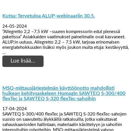
Kutsu: Tervetuloa ALUP-webinaariin 30.5.
24-05-2024
”Allegretto 2,2 –7,5 kW ­–suuren kompressorin edut pienessä
paketissa” Asiakkaiden vaatimukset paineilmalle ovat kasvaneet.
ALUP:in uutuus, Allegretto 2,2 – 7,5 kW, tarjoaa erinomaisen
energiatehokkuuden lisäksi myös joukon muita etuja: kestävyyttä,
…
Lue lisää…
MSQ-mittausjärjestelmän käyttöönotto mahdollisti
huikean kehitysaskeleen Homagin SAWTEQ S-300/400
flexTec ja SAWTEQ S-320 flexTec-sahoihin
17-04-2024
SAWTEQ S-300/400 flexTec ja SAWTEQ S-320 flexTec-sahojen
suosio on saavutettu älykkäillä ratkaisuilla, jotka vaikuttavat
sahauskaavioiden hallintaan, materiaalin käsittelyyn ja sahoihin
integroituihin robotteihin. MSQ-mittausjärjestelmä valvoo