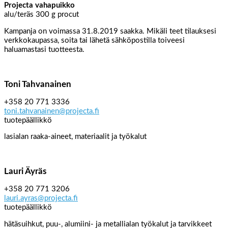
Projecta vahapuikko
alu/teräs 300 g procut
Kampanja on voimassa 31.8.2019 saakka. Mikäli teet tilauksesi
verkkokaupassa, soita tai lähetä sähköpostilla toiveesi
haluamastasi tuotteesta.
Toni Tahvanainen
+358 20 771 3336
toni.tahvanainen@projecta.fi
tuotepäällikkö
lasialan raaka-aineet, materiaalit ja työkalut
Lauri Äyräs
+358 20 771 3206
lauri.ayras@projecta.fi
tuotepäällikkö
hätäsuihkut, puu-, alumiini- ja metallialan työkalut ja tarvikkeet