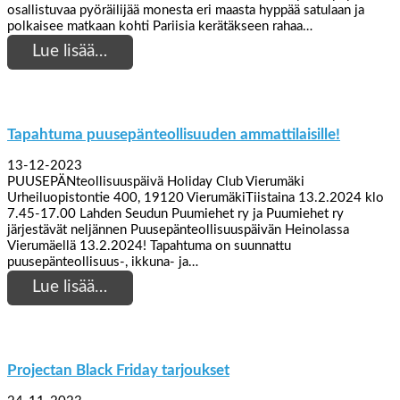
osallistuvaa pyöräilijää monesta eri maasta hyppää satulaan ja
polkaisee matkaan kohti Pariisia kerätäkseen rahaa…
Lue lisää…
Tapahtuma puusepänteollisuuden ammattilaisille!
13-12-2023
PUUSEPÄNteollisuuspäivä Holiday Club Vierumäki
Urheiluopistontie 400, 19120 VierumäkiTiistaina 13.2.2024 klo
7.45-17.00 Lahden Seudun Puumiehet ry ja Puumiehet ry
järjestävät neljännen Puusepänteollisuuspäivän Heinolassa
Vierumäellä 13.2.2024! Tapahtuma on suunnattu
puusepänteollisuus-, ikkuna- ja…
Lue lisää…
Projectan Black Friday tarjoukset