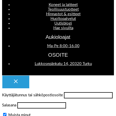
Koneet ja laitteet
Teollisuustuotteet
Hinnastot & esitteet
Huoltopalvelut
Uutisblogi
Hae sivuilta
Aukioloajat
Ma-Pe 8:00-16.00
OSOITE
Lukkosepänkatu 14, 20320 Turku
Käyttäjätunnus tai sähköpostiosoite
Salasana
Muista minut