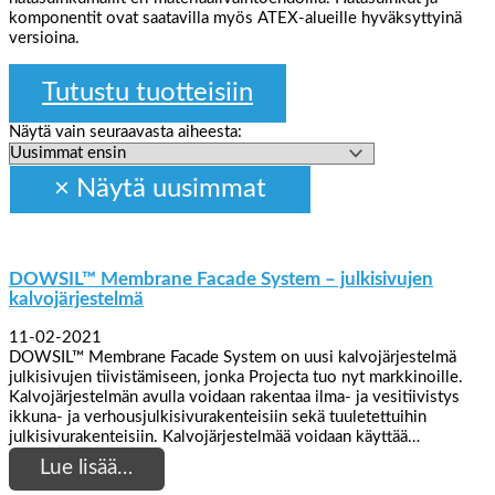
komponentit ovat saatavilla myös ATEX-alueille hyväksyttyinä
versioina.
Tutustu tuotteisiin
Näytä vain seuraavasta aiheesta:
DOWSIL™ Membrane Facade System – julkisivujen
kalvojärjestelmä
11-02-2021
DOWSIL™ Membrane Facade System on uusi kalvojärjestelmä
julkisivujen tiivistämiseen, jonka Projecta tuo nyt markkinoille.
Kalvojärjestelmän avulla voidaan rakentaa ilma- ja vesitiivistys
ikkuna- ja verhousjulkisivurakenteisiin sekä tuuletettuihin
julkisivurakenteisiin. Kalvojärjestelmää voidaan käyttää…
Lue lisää…