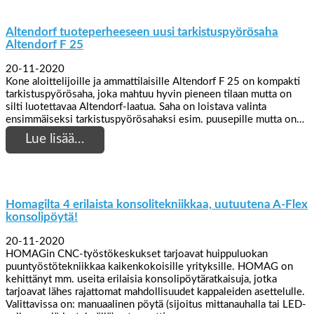
Altendorf tuoteperheeseen uusi tarkistuspyörösaha
Altendorf F 25
20-11-2020
Kone aloittelijoille ja ammattilaisille Altendorf F 25 on kompakti
tarkistuspyörösaha, joka mahtuu hyvin pieneen tilaan mutta on
silti luotettavaa Altendorf-laatua. Saha on loistava valinta
ensimmäiseksi tarkistuspyörösahaksi esim. puusepille mutta on…
Lue lisää…
Homagilta 4 erilaista konsolitekniikkaa, uutuutena A-Flex
konsolipöytä!
20-11-2020
HOMAGin CNC-työstökeskukset tarjoavat huippuluokan
puuntyöstötekniikkaa kaikenkokoisille yrityksille. HOMAG on
kehittänyt mm. useita erilaisia ​​konsolipöytäratkaisuja, jotka
tarjoavat lähes rajattomat mahdollisuudet kappaleiden asettelulle.
Valittavissa on: manuaalinen pöytä (sijoitus mittanauhalla tai LED-