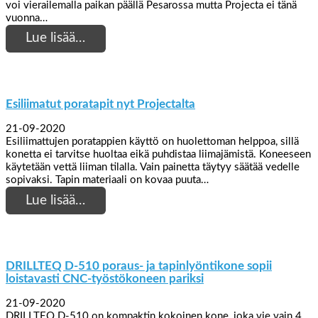
voi vierailemalla paikan päällä Pesarossa mutta Projecta ei tänä
vuonna…
Lue lisää…
Esiliimatut poratapit nyt Projectalta
21-09-2020
Esiliimattujen poratappien käyttö on huolettoman helppoa, sillä
konetta ei tarvitse huoltaa eikä puhdistaa liimajämistä. Koneeseen
käytetään vettä liiman tilalla. Vain painetta täytyy säätää vedelle
sopivaksi. Tapin materiaali on kovaa puuta…
Lue lisää…
DRILLTEQ D-510 poraus- ja tapinlyöntikone sopii
loistavasti CNC-työstökoneen pariksi
21-09-2020
DRILLTEQ D-510 on kompaktin kokoinen kone, joka vie vain 4