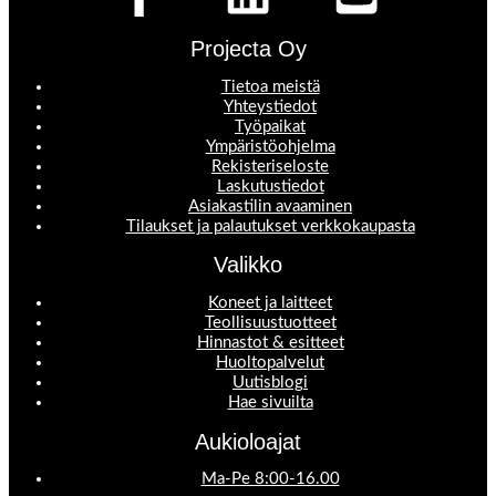
Projecta Oy
Tietoa meistä
Yhteystiedot
Työpaikat
Ympäristöohjelma
Rekisteriseloste
Laskutustiedot
Asiakastilin avaaminen
Tilaukset ja palautukset verkkokaupasta
Valikko
Koneet ja laitteet
Teollisuustuotteet
Hinnastot & esitteet
Huoltopalvelut
Uutisblogi
Hae sivuilta
Aukioloajat
Ma-Pe 8:00-16.00