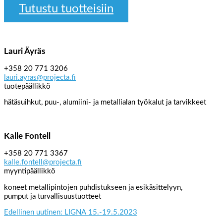
Tutustu tuotteisiin
Lauri Äyräs
+358 20 771 3206
lauri.ayras@projecta.fi
tuotepäällikkö
hätäsuihkut, puu-, alumiini- ja metallialan työkalut ja tarvikkeet
Kalle Fontell
+358 20 771 3367
kalle.fontell@projecta.fi
myyntipäällikkö
koneet metallipintojen puhdistukseen ja esikäsittelyyn,
pumput ja turvallisuustuotteet
Edellinen uutinen: LIGNA 15.-19.5.2023