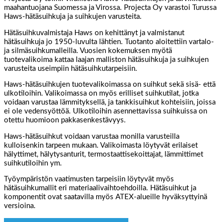
maahantuojana Suomessa ja Virossa. Projecta Oy varastoi Turussa
Haws-hätäsuihkuja ja suihkujen varusteita.
Hätäsuihkuvalmistaja Haws on kehittänyt ja valmistanut
hätäsuihkuja jo 1950-luvulta lähtien. Tuotanto aloitettiin vartalo-
ja silmäsuihkumalleilla. Vuosien kokemuksen myötä
tuotevalikoima kattaa laajan malliston hätäsuihkuja ja suihkujen
varusteita useimpiin hätäsuihkutarpeisiin.
Haws-hätäsuihkujen tuotevalikoimassa on suihkut sekä sisä- että
ulkotiloihin. Valikoimassa on myös erilliset suihkutilat, jotka
voidaan varustaa lämmityksellä, ja tankkisuihkut kohteisiin, joissa
ei ole vedensyöttöä. Ulkotiloihin asennettavissa suihkuissa on
otettu huomioon pakkasenkestävyys.
Haws-hätäsuihkut voidaan varustaa monilla varusteilla
kulloisenkin tarpeen mukaan. Valikoimasta löytyvät erilaiset
hälyttimet, hälytysanturit, termostaattisekoittajat, lämmittimet
suihkutiloihin ym.
Työympäristön vaatimusten tarpeisiin löytyvät myös
hätäsuihkumallit eri materiaalivaihtoehdoilla. Hätäsuihkut ja
komponentit ovat saatavilla myös ATEX-alueille hyväksyttyinä
versioina.