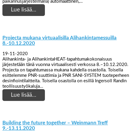
paikannusjärjestelmällä) automaattinen,…
Lue lisää…
Projecta mukana virtuaalisilla Alihankintamessuilla
8.-10.12.2020
19-11-2020
Alihankinta- ja AlihankintaHEAT-tapahtumakokonaisuus
järjestetään tänä vuonna virtuaalisesti verkossa 8.–10.12.2020.
Projecta on tapahtumassa mukana kahdella osastolla. Toisella
esittelemme PNR-suuttimia ja PNR SANI-SYSTEM tuoteperheen
desinfiointilaitteita. Toisella osastolla on esillä Ingersoll Randin
teollisuustyökaluja…
Lue lisää…
Building the future together – Weinmann Treff
9.-13.11.2020