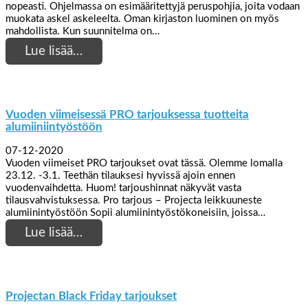
nopeasti. Ohjelmassa on esimääritettyjä peruspohjia, joita vodaan
muokata askel askeleelta. Oman kirjaston luominen on myös
mahdollista. Kun suunnitelma on…
Lue lisää…
Vuoden viimeisessä PRO tarjouksessa tuotteita
alumiiniintyöstöön
07-12-2020
Vuoden viimeiset PRO tarjoukset ovat tässä. Olemme lomalla
23.12. -3.1. Teethän tilauksesi hyvissä ajoin ennen
vuodenvaihdetta. Huom! tarjoushinnat näkyvät vasta
tilausvahvistuksessa. Pro tarjous – Projecta leikkuuneste
alumiinintyöstöön Sopii alumiinintyöstökoneisiin, joissa…
Lue lisää…
Projectan Black Friday tarjoukset