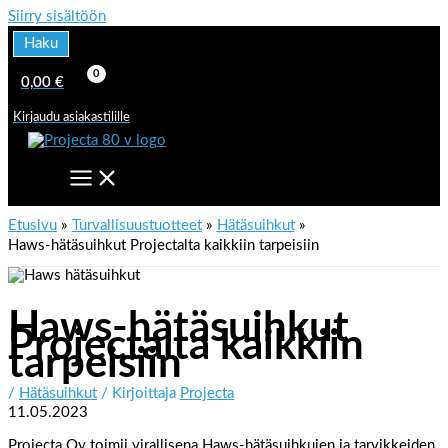
Siirry sisältöön
Haku
0,00
€
Kirjaudu asiakastilille
Etusivu
Turvallisuustuotteet
Hätäsuihkut
Haws-hätäsuihkut Projectalta kaikkiin tarpeisiin
Haws-hätäsuihkut
Projectalta kaikkiin
tarpeisiin
/
Hätäsuihkut
/ Kirjoittaja
Projecta
11.05.2023
Projecta Oy toimii virallisena Haws-hätäsuihkujen ja tarvikkeiden