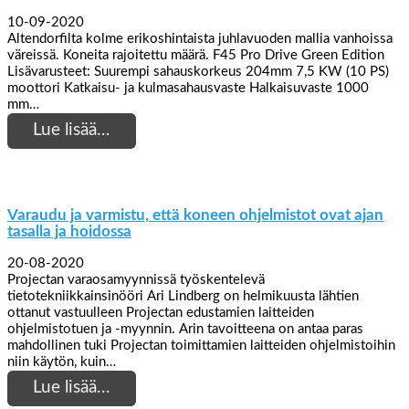
10-09-2020
Altendorfilta kolme erikoshintaista juhlavuoden mallia vanhoissa
väreissä. Koneita rajoitettu määrä. F45 Pro Drive Green Edition
Lisävarusteet: Suurempi sahauskorkeus 204mm 7,5 KW (10 PS)
moottori Katkaisu- ja kulmasahausvaste Halkaisuvaste 1000
mm…
Lue lisää…
Varaudu ja varmistu, että koneen ohjelmistot ovat ajan
tasalla ja hoidossa
20-08-2020
Projectan varaosamyynnissä työskentelevä
tietotekniikkainsinööri Ari Lindberg on helmikuusta lähtien
ottanut vastuulleen Projectan edustamien laitteiden
ohjelmistotuen ja -myynnin. Arin tavoitteena on antaa paras
mahdollinen tuki Projectan toimittamien laitteiden ohjelmistoihin
niin käytön, kuin…
Lue lisää…