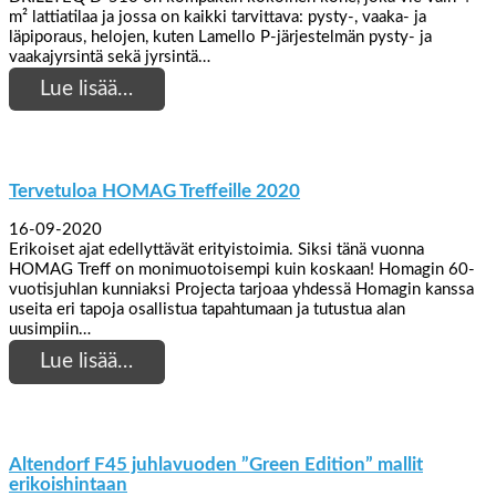
m² lattiatilaa ja jossa on kaikki tarvittava: pysty-, vaaka- ja
läpiporaus, helojen, kuten Lamello P-järjestelmän pysty- ja
vaakajyrsintä sekä jyrsintä…
Lue lisää…
Tervetuloa HOMAG Treffeille 2020
16-09-2020
Erikoiset ajat edellyttävät erityistoimia. Siksi tänä vuonna
HOMAG Treff on monimuotoisempi kuin koskaan! Homagin 60-
vuotisjuhlan kunniaksi Projecta tarjoaa yhdessä Homagin kanssa
useita eri tapoja osallistua tapahtumaan ja tutustua alan
uusimpiin…
Lue lisää…
Altendorf F45 juhlavuoden ”Green Edition” mallit
erikoishintaan