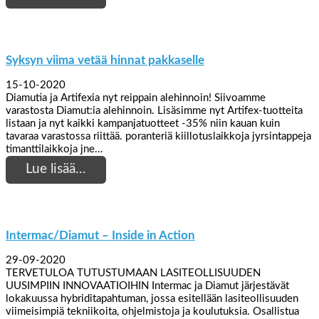
Syksyn viima vetää hinnat pakkaselle
15-10-2020
Diamutia ja Artifexia nyt reippain alehinnoin! Siivoamme
varastosta Diamut:ia alehinnoin. Lisäsimme nyt Artifex-tuotteita
listaan ja nyt kaikki kampanjatuotteet -35% niin kauan kuin
tavaraa varastossa riittää. poranteriä kiillotuslaikkoja jyrsintappeja
timanttilaikkoja jne…
Lue lisää…
Intermac/Diamut – Inside in Action
29-09-2020
TERVETULOA TUTUSTUMAAN LASITEOLLISUUDEN
UUSIMPIIN INNOVAATIOIHIN Intermac ja Diamut järjestävät
lokakuussa hybriditapahtuman, jossa esitellään lasiteollisuuden
viimeisimpiä tekniikoita, ohjelmistoja ja koulutuksia. Osallistua