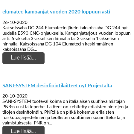
elumatec-kampanjat vuoden 2020 loppuun asti
26-10-2020
Kaksoissaha DG 244 Elumatecin järein kaksoissaha DG 244 nyt
uudella E590 CNC-ohjauksella. Kampanjatarjous vuoden loppuun
asti: 5-akselia 3-akselisen hinnalla tai 3-akselia 1-akselisen
hinnalla. Kaksoissaha DG 104 Elumatecin keskimmäinen
kaksoissaha DG…
Lue lisää…
SANI-SYSTEM desinfiointilaitteet nyt Projectalta
20-10-2020
SANI-SYSTEM tuotevalikoima on italialaisen suutinvalmistajan
PNR:n uusi laiteperhe. Laitteet on kehitetty erilaisten pintojen ja
tilojen desinfiointiin. PNR:llä on pitkä kokemus erilaisten
ruiskutusjärjestelmien ja teollisten suuttimien suunnittelusta ja
valmistuksesta. PNR on…
Lue lisää…