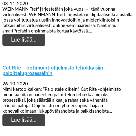
03-11-2020
WEINMANN Treff järjestetään joka vuosi – tänä vuonna
virtuaalisesti WEINMANN Treff järjestetään digitaalisella alustalla,
jossa voi tutustua uusiin innovaatioihin ja mielenkiintoisiin
ratkaisuihin virtuaalisesti online-seminaareissa. Näet mm.
smartPrefabin ensimmäistä kertaa käytössä….
Lue lisää…
Cut Rite – optimointiohjelmisto tehokkaisiin
paloitteluprosesseihin
26-10-2020
Nimi kertoo kaiken: ”Paloittele oikein”. Cut Rite -ohjelmisto
muuntaa hitaan paneelien paloittelun tehokkaammaksi
prosessiksi, joka säästää aikaa ja rahaa sekä vähentää
jäännöspaloja. Ohjelmisto on yhteensopiva laajaan
konevalikoimaan liukupöytäsahoista ja palkkisahoista…
Lue lisää…