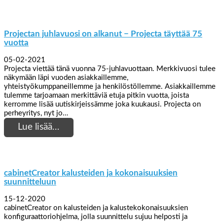
Projectan juhlavuosi on alkanut − Projecta täyttää 75
vuotta
05-02-2021
Projecta viettää tänä vuonna 75-juhlavuottaan. Merkkivuosi tulee
näkymään läpi vuoden asiakkaillemme,
yhteistyökumppaneillemme ja henkilöstöllemme. Asiakkaillemme
tulemme tarjoamaan merkittäviä etuja pitkin vuotta, joista
kerromme lisää uutiskirjeissämme joka kuukausi. Projecta on
perheyritys, nyt jo…
Lue lisää…
cabinetCreator kalusteiden ja kokonaisuuksien
suunnitteluun
15-12-2020
cabinetCreator on kalusteiden ja kalustekokonaisuuksien
konfiguraattoriohjelma, jolla suunnittelu sujuu helposti ja