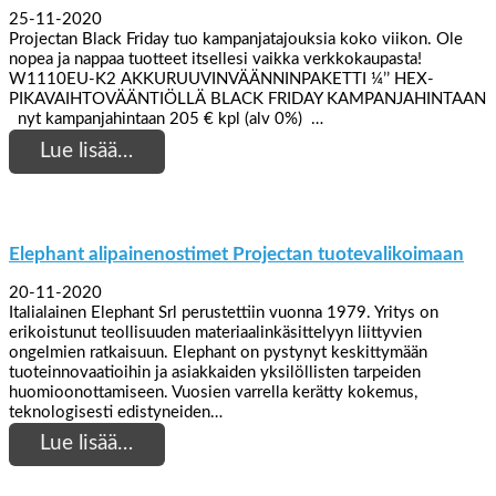
25-11-2020
Projectan Black Friday tuo kampanjatajouksia koko viikon. Ole
nopea ja nappaa tuotteet itsellesi vaikka verkkokaupasta!
W1110EU-K2 AKKURUUVINVÄÄNNINPAKETTI ¼’’ HEX-
PIKAVAIHTOVÄÄNTIÖLLÄ BLACK FRIDAY KAMPANJAHINTAAN
nyt kampanjahintaan 205 € kpl (alv 0%) …
Lue lisää…
Elephant alipainenostimet Projectan tuotevalikoimaan
20-11-2020
Italialainen Elephant Srl perustettiin vuonna 1979. Yritys on
erikoistunut teollisuuden materiaalinkäsittelyyn liittyvien
ongelmien ratkaisuun. Elephant on pystynyt keskittymään
tuoteinnovaatioihin ja asiakkaiden yksilöllisten tarpeiden
huomioonottamiseen. Vuosien varrella kerätty kokemus,
teknologisesti edistyneiden…
Lue lisää…