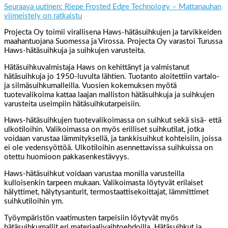
Seuraava uutinen: Riepe Frosted Edge Technology – Mattanauhan
viimeistely on ratkaistu
Projecta Oy toimii virallisena Haws-hätäsuihkujen ja tarvikkeiden
maahantuojana Suomessa ja Virossa. Projecta Oy varastoi Turussa
Haws-hätäsuihkuja ja suihkujen varusteita.
Hätäsuihkuvalmistaja Haws on kehittänyt ja valmistanut
hätäsuihkuja jo 1950-luvulta lähtien. Tuotanto aloitettiin vartalo-
ja silmäsuihkumalleilla. Vuosien kokemuksen myötä
tuotevalikoima kattaa laajan malliston hätäsuihkuja ja suihkujen
varusteita useimpiin hätäsuihkutarpeisiin.
Haws-hätäsuihkujen tuotevalikoimassa on suihkut sekä sisä- että
ulkotiloihin. Valikoimassa on myös erilliset suihkutilat, jotka
voidaan varustaa lämmityksellä, ja tankkisuihkut kohteisiin, joissa
ei ole vedensyöttöä. Ulkotiloihin asennettavissa suihkuissa on
otettu huomioon pakkasenkestävyys.
Haws-hätäsuihkut voidaan varustaa monilla varusteilla
kulloisenkin tarpeen mukaan. Valikoimasta löytyvät erilaiset
hälyttimet, hälytysanturit, termostaattisekoittajat, lämmittimet
suihkutiloihin ym.
Työympäristön vaatimusten tarpeisiin löytyvät myös
hätäsuihkumallit eri materiaalivaihtoehdoilla. Hätäsuihkut ja