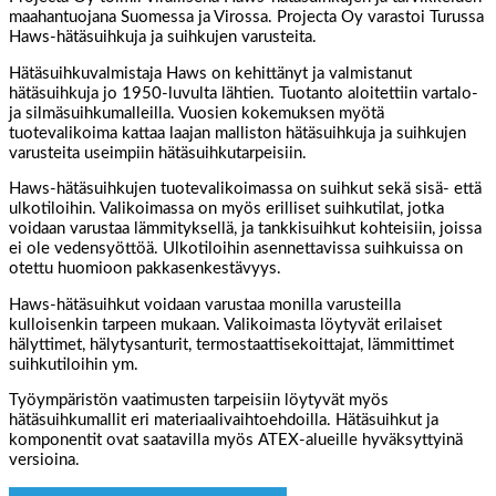
maahantuojana Suomessa ja Virossa. Projecta Oy varastoi Turussa
Haws-hätäsuihkuja ja suihkujen varusteita.
Hätäsuihkuvalmistaja Haws on kehittänyt ja valmistanut
hätäsuihkuja jo 1950-luvulta lähtien. Tuotanto aloitettiin vartalo-
ja silmäsuihkumalleilla. Vuosien kokemuksen myötä
tuotevalikoima kattaa laajan malliston hätäsuihkuja ja suihkujen
varusteita useimpiin hätäsuihkutarpeisiin.
Haws-hätäsuihkujen tuotevalikoimassa on suihkut sekä sisä- että
ulkotiloihin. Valikoimassa on myös erilliset suihkutilat, jotka
voidaan varustaa lämmityksellä, ja tankkisuihkut kohteisiin, joissa
ei ole vedensyöttöä. Ulkotiloihin asennettavissa suihkuissa on
otettu huomioon pakkasenkestävyys.
Haws-hätäsuihkut voidaan varustaa monilla varusteilla
kulloisenkin tarpeen mukaan. Valikoimasta löytyvät erilaiset
hälyttimet, hälytysanturit, termostaattisekoittajat, lämmittimet
suihkutiloihin ym.
Työympäristön vaatimusten tarpeisiin löytyvät myös
hätäsuihkumallit eri materiaalivaihtoehdoilla. Hätäsuihkut ja
komponentit ovat saatavilla myös ATEX-alueille hyväksyttyinä
versioina.