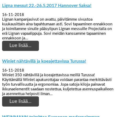
Ligna messut 22.-26.5.2017 Hannover Saksa!
16-11-2018
Lignan kampanjasivut on avattu, päivitämme sivustoa
kuukausittain aina tapahtumaan asti. Sovi tapaaminen ennakkoon
ja toimitamme sinulle pääsylipun Lignan messuille Projectalla on
erä Lignan vapaalippuja. Sovi meidän kanssamme tapaaminen
ennakkoon ja…
Lue lisää…
Winlet nähtävillä ja koeajettavissa Turussa!
16-11-2018
Winlet 350 nähtävillä ja koeajettavissa meillä Turussa!
Käyttämällä Winlet apukurottajaa voidaan parantaa merkittävästi
työn turvallisuutta ja ergonomiaa. Jopa satoja kiloja painavat
ikkunaelementit saadaan nostettua, kuljetettua asennuspaikalleen
ja asennettua helposti ilman…
Lue lisää…