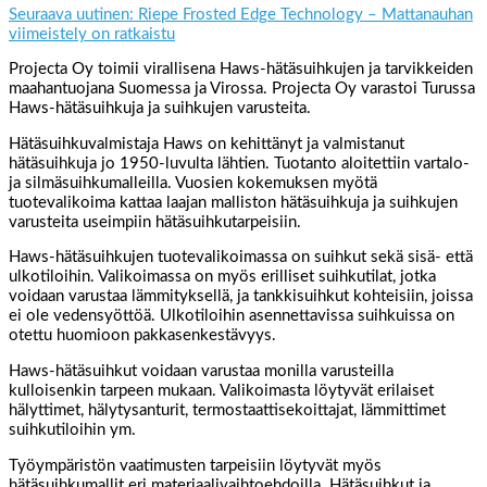
Seuraava uutinen: Riepe Frosted Edge Technology – Mattanauhan
viimeistely on ratkaistu
Projecta Oy toimii virallisena Haws-hätäsuihkujen ja tarvikkeiden
maahantuojana Suomessa ja Virossa. Projecta Oy varastoi Turussa
Haws-hätäsuihkuja ja suihkujen varusteita.
Hätäsuihkuvalmistaja Haws on kehittänyt ja valmistanut
hätäsuihkuja jo 1950-luvulta lähtien. Tuotanto aloitettiin vartalo-
ja silmäsuihkumalleilla. Vuosien kokemuksen myötä
tuotevalikoima kattaa laajan malliston hätäsuihkuja ja suihkujen
varusteita useimpiin hätäsuihkutarpeisiin.
Haws-hätäsuihkujen tuotevalikoimassa on suihkut sekä sisä- että
ulkotiloihin. Valikoimassa on myös erilliset suihkutilat, jotka
voidaan varustaa lämmityksellä, ja tankkisuihkut kohteisiin, joissa
ei ole vedensyöttöä. Ulkotiloihin asennettavissa suihkuissa on
otettu huomioon pakkasenkestävyys.
Haws-hätäsuihkut voidaan varustaa monilla varusteilla
kulloisenkin tarpeen mukaan. Valikoimasta löytyvät erilaiset
hälyttimet, hälytysanturit, termostaattisekoittajat, lämmittimet
suihkutiloihin ym.
Työympäristön vaatimusten tarpeisiin löytyvät myös
hätäsuihkumallit eri materiaalivaihtoehdoilla. Hätäsuihkut ja