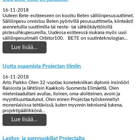
16-11-2018
Uuteen Bete-esitteeseen on koottu Beten säiliönpesusuuttimet.
Säiliönpesu onnistuu Beten pyörivillä pesusuuttimella, kiinteästi
asennetuilla suuttimilla tai neste- tai sähkökäyttöisillä
pistesuihkupesureilla. Uudessa esitteessä mukana myös uusi
säiliönpesurimalli Orbitor100. BETE on suutinteknologian…
Lue lisää…
Uutta osaamista Projectan tiimiin
16-11-2018
Arto Parkko Olen 32-vuotias konetekniikan diplomi-insinööri
Raisiosta ja lähtöisin Kaakkois-Suomesta Elimäeltä. Olen
mielenlaadultani avulias, iloinen, oma-aloitteinen, avoin ja
myyntisuuntautunut. Olen ennen Projectaa työskennellyt
monenlaisissa tehtävissä, kuten myynnin teknisenä tukena,
projektipäällikkönä…
Lue lisää…
Lasitus- ja asennuskiilat Projectalta