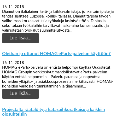
16-11-2018
Diamut on italialainen terä- ja laikkavalmistaja, jonka toimipiste ja
tehdas sijaitsee Lugossa, koillis-Italiassa. Diamut tarjoaa täyden
valikoiman korkealaatuisia työkaluja lasintyöstöön. Tehtaalla
sekoitetaan työkaluihin tarvittavat raaka-aine konsentraatiot ja
valmistetaan työkalut suunnittelutyöstä…
Lue lisää…
Olethan jo ottanut HOMAG eParts-palvelun käyttöön?
16-11-2018
HOMAG eParts-palvelu on entistä helpompi käyttää Uudistetut
HOMAG Groupin verkkosivut mahdollistavat eParts-palvelun
käytön entistä helpommin. Palvelu parantaa ja nopeuttaa
koneiden ylläpito- ja asiakkuusprosessia merkittävästi. HOMAG-
koneiden varaosien tunnistaminen ja tilaaminen…
Lue lisää…
Projectalta räätälöityjä hätäsuihkuratkaisuja kaikkiin
olosuhteisiin