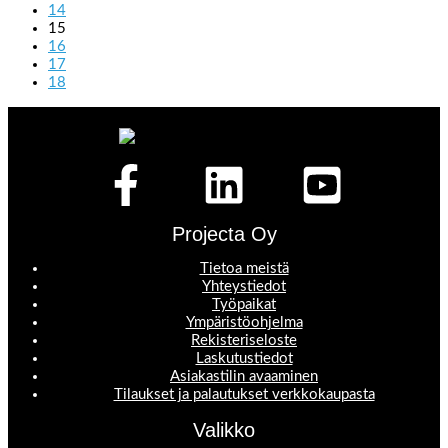
14
15
16
17
18
Projecta Oy
Tietoa meistä
Yhteystiedot
Työpaikat
Ympäristöohjelma
Rekisteriseloste
Laskutustiedot
Asiakastilin avaaminen
Tilaukset ja palautukset verkkokaupasta
Valikko