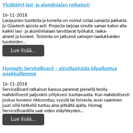
Yksilöidyt lasi- ja alumiinialan ratkaisut!
16-11-2018
Lasipuolen tuotteita ja koneita on voinut ostaa samasta paikasta
jo Glastech ajoista asti. Projecta tarjoaa sinulle saman katon alta
kaikki lasi- ja alumiiniialaan tarvittavat työkalut, raaka-
aineet ja koneet. Toiminta on jatkunut samojen laadukkaiden
tuotteiden…
Lue lisää…
Homagin ServiceBoard – ainutlaatuista kilpailuetua
asiakkaillemme
16-11-2018
ServiceBoard ratkaisun kanssa parannat pienellä teolla
mahdollisesti paljonkin yrityksesi tuottavuutta. Kun mahdollisesti
joskus koneesi rikkoontuu, syystä tai toisesta, avun saaminen
juuri sillä hetkellä tuntuu aina pitkältä ajalta. Homag
ServiceBoardilla saat video etäyhteyden…
Lue lisää…