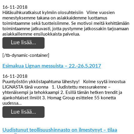
16-11-2018
Hätäsuihkuratkaisut kylmiin olosuhteisiin Viime vuosien
menestyksemme takana on asiakkaidemme luottamus
toimintaamme sekä tuotteisiimme. Se motivoi meitä kehittämään
toimintaamme jatkuvasti, jotta pystymme jatkossakin tarjoamaan
asiakkaillemme ensiluokkaista palvelua.
Lue lisää…
[/tb-dynamic-container]
Esimakua Lignan messuista – 22.-26.5.2017
16-11-2018
Puuntyöstön ykköstapahtuma lähestyy! Kolme syytä innostua
LIGNASTA tänä vuonna 1. Uudistettu messurakenne –
yhtenäisempi ja tehokkaampi 2. Esillä tämän hetken trendit ja
ajankohtaiset ilmiöt 3. Homag Group esittelee 55 konetta
uudessa…
Lue lisää…
Uudistunut teollisuushinnasto on ilmestynyt – tilaa