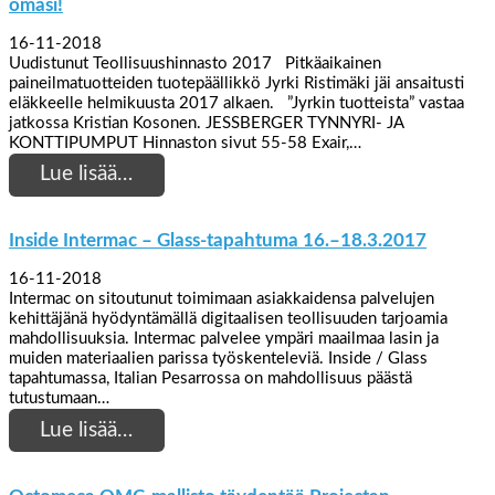
omasi!
16-11-2018
Uudistunut Teollisuushinnasto 2017 Pitkäaikainen
paineilmatuotteiden tuotepäällikkö Jyrki Ristimäki jäi ansaitusti
eläkkeelle helmikuusta 2017 alkaen. ”Jyrkin tuotteista” vastaa
jatkossa Kristian Kosonen. JESSBERGER TYNNYRI- JA
KONTTIPUMPUT Hinnaston sivut 55-58 Exair,…
Lue lisää…
Inside Intermac – Glass-tapahtuma 16.–18.3.2017
16-11-2018
Intermac on sitoutunut toimimaan asiakkaidensa palvelujen
kehittäjänä hyödyntämällä digitaalisen teollisuuden tarjoamia
mahdollisuuksia. Intermac palvelee ympäri maailmaa lasin ja
muiden materiaalien parissa työskenteleviä. Inside / Glass
tapahtumassa, Italian Pesarrossa on mahdollisuus päästä
tutustumaan…
Lue lisää…