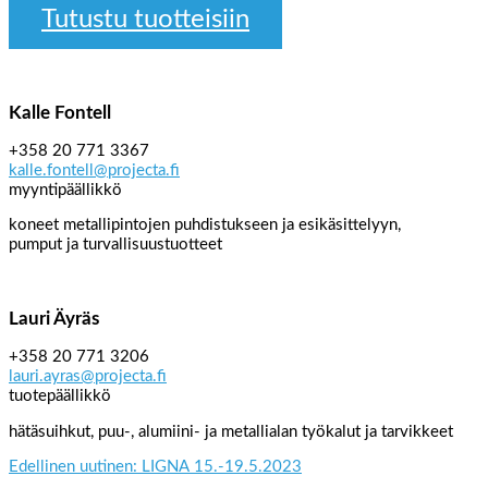
Tutustu tuotteisiin
Kalle Fontell
+358 20 771 3367
kalle.fontell@projecta.fi
myyntipäällikkö
koneet metallipintojen puhdistukseen ja esikäsittelyyn,
pumput ja turvallisuustuotteet
Lauri Äyräs
+358 20 771 3206
lauri.ayras@projecta.fi
tuotepäällikkö
hätäsuihkut, puu-, alumiini- ja metallialan työkalut ja tarvikkeet
Edellinen uutinen: LIGNA 15.-19.5.2023