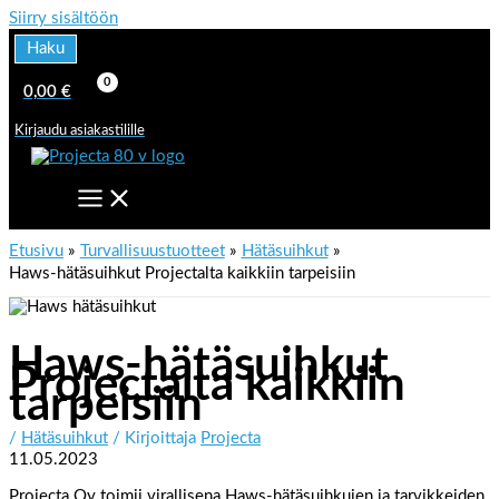
Siirry sisältöön
Haku
0,00
€
Kirjaudu asiakastilille
Etusivu
Turvallisuustuotteet
Hätäsuihkut
Haws-hätäsuihkut Projectalta kaikkiin tarpeisiin
Haws-hätäsuihkut
Projectalta kaikkiin
tarpeisiin
/
Hätäsuihkut
/ Kirjoittaja
Projecta
11.05.2023
Projecta Oy toimii virallisena Haws-hätäsuihkujen ja tarvikkeiden