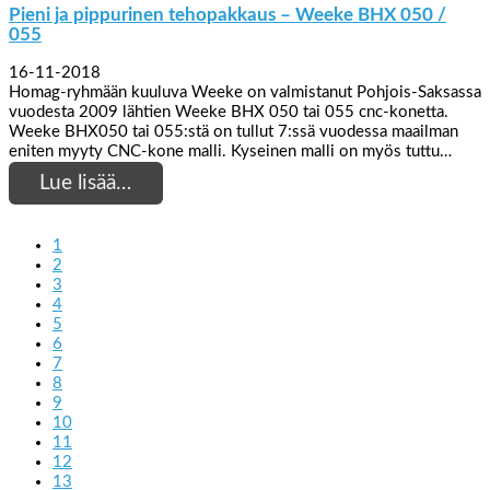
Pieni ja pippurinen tehopakkaus – Weeke BHX 050 /
055
16-11-2018
Homag-ryhmään kuuluva Weeke on valmistanut Pohjois-Saksassa
vuodesta 2009 lähtien Weeke BHX 050 tai 055 cnc-konetta.
Weeke BHX050 tai 055:stä on tullut 7:ssä vuodessa maailman
eniten myyty CNC-kone malli. Kyseinen malli on myös tuttu…
Lue lisää…
1
2
3
4
5
6
7
8
9
10
11
12
13