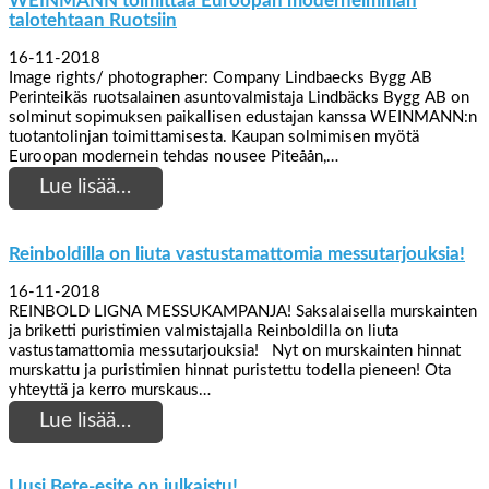
WEINMANN toimittaa Euroopan moderneimman
talotehtaan Ruotsiin
16-11-2018
Image rights/ photographer: Company Lindbaecks Bygg AB
Perinteikäs ruotsalainen asuntovalmistaja Lindbäcks Bygg AB on
solminut sopimuksen paikallisen edustajan kanssa WEINMANN:n
tuotantolinjan toimittamisesta. Kaupan solmimisen myötä
Euroopan modernein tehdas nousee Piteåån,…
Lue lisää…
Reinboldilla on liuta vastustamattomia messutarjouksia!
16-11-2018
REINBOLD LIGNA MESSUKAMPANJA! Saksalaisella murskainten
ja briketti puristimien valmistajalla Reinboldilla on liuta
vastustamattomia messutarjouksia! Nyt on murskainten hinnat
murskattu ja puristimien hinnat puristettu todella pieneen! Ota
yhteyttä ja kerro murskaus…
Lue lisää…
Uusi Bete-esite on julkaistu!