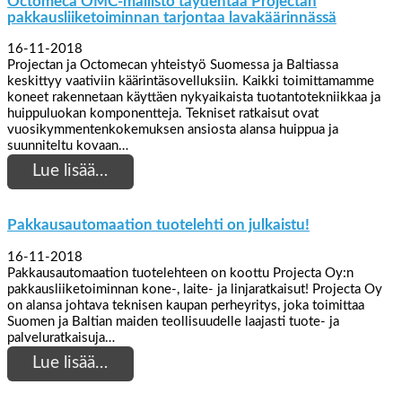
Octomeca OMC-mallisto täydentää Projectan
pakkausliiketoiminnan tarjontaa lavakäärinnässä
16-11-2018
Projectan ja Octomecan yhteistyö Suomessa ja Baltiassa
keskittyy vaativiin käärintäsovelluksiin. Kaikki toimittamamme
koneet rakennetaan käyttäen nykyaikaista tuotantotekniikkaa ja
huippuluokan komponentteja. Tekniset ratkaisut ovat
vuosikymmentenkokemuksen ansiosta alansa huippua ja
suunniteltu kovaan…
Lue lisää…
Pakkausautomaation tuotelehti on julkaistu!
16-11-2018
Pakkausautomaation tuotelehteen on koottu Projecta Oy:n
pakkausliiketoiminnan kone-, laite- ja linjaratkaisut! Projecta Oy
on alansa johtava teknisen kaupan perheyritys, joka toimittaa
Suomen ja Baltian maiden teollisuudelle laajasti tuote- ja
palveluratkaisuja…
Lue lisää…