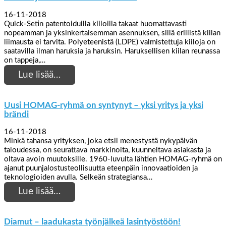
16-11-2018
Quick-Setin patentoiduilla kiiloilla takaat huomattavasti
nopeamman ja yksinkertaisemman asennuksen, sillä erillistä kiilan
liimausta ei tarvita. Polyeteenistä (LDPE) valmistettuja kiiloja on
saatavilla ilman haruksia ja haruksin. Haruksellisen kiilan reunassa
on tappeja,…
Lue lisää…
Uusi HOMAG-ryhmä on syntynyt – yksi yritys ja yksi
brändi
16-11-2018
Minkä tahansa yrityksen, joka etsii menestystä nykypäivän
taloudessa, on seurattava markkinoita, kuunneltava asiakasta ja
oltava avoin muutoksille. 1960-luvulta lähtien HOMAG-ryhmä on
ajanut puunjalostusteollisuutta eteenpäin innovaatioiden ja
teknologioiden avulla. Selkeän strategiansa…
Lue lisää…
Diamut – laadukasta työnjälkeä lasintyöstöön!