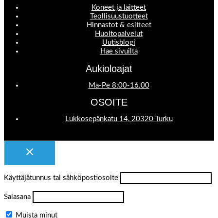
Koneet ja laitteet
Teollisuustuotteet
Hinnastot & esitteet
Huoltopalvelut
Uutisblogi
Hae sivuilta
Aukioloajat
Ma-Pe 8:00-16.00
OSOITE
Lukkosepänkatu 14, 20320 Turku
Käyttäjätunnus tai sähköpostiosoite
Salasana
Muista minut