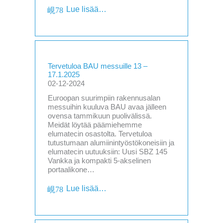
Lue lisää…
Tervetuloa BAU messuille 13 –
17.1.2025
02-12-2024
Euroopan suurimpiin rakennusalan
messuihin kuuluva BAU avaa jälleen
ovensa tammikuun puolivälissä.
Meidät löytää päämiehemme
elumatecin osastolta. Tervetuloa
tutustumaan alumiinintyöstökoneisiin ja
elumatecin uutuuksiin: Uusi SBZ 145
Vankka ja kompakti 5-akselinen
portaalikone…
Lue lisää…