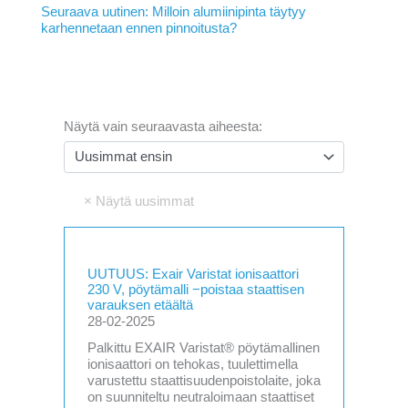
Seuraava uutinen: Milloin alumiinipinta täytyy
karhennetaan ennen pinnoitusta?
Näytä vain seuraavasta aiheesta:
UUTUUS: Exair Varistat ionisaattori
230 V, pöytämalli −poistaa staattisen
varauksen etäältä
28-02-2025
Palkittu EXAIR Varistat® pöytämallinen
ionisaattori on tehokas, tuulettimella
varustettu staattisuudenpoistolaite, joka
on suunniteltu neutraloimaan staattiset