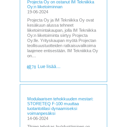
Projecta Oy on ostanut IM Tekniikka
Oy:n liiketoiminnan
19-06-2024
Projecta Oy ja IM Tekniikka Oy ovat
kesäkuun alussa tehneet
liiketoimintakaupan, jolla IM Tekniikka
Oy:n liiketoiminta siirtyy Projecta
Oy:lle. Yrityskaupan myötä Projectan
teollisuustuotteiden ratkaisuvalikoima
laajenee entisestään. IM Tekniiikka Oy
on…
Lue lisää…
Modulaarisen tehokkuuden mestari:
STORETEQ F-100 muuttaa
tuotantotilasi dynaamiseksi
voimanpesäksi
14-06-2024
Tilojen tehokas hyödyntäminen on