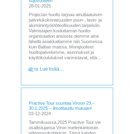
sujuvuuteen
28-01-2025
Projectan huolto tarjoaa ainutlaatuisen
palvelukokonaisuuden puun-, lasin- ja
alumiinintyöstöteollisuuden tarpeisiin.
Valmistajien kouluttaman huolto-
organisaation ansiosta olemme aina
lähellä asiakkaitamme niin Suomessa
kuin Baltian maissa. Monipuoliset
huoltopalvelumme, asennukset ja
käyttökoulutukset varmistavat, että…
Lue lisää…
Practive Tour suuntaa Viroon 29.–
30.1.2025 – ilmoittaudu mukaan!
03-12-2024
Tammikuussa 2025 Practive Tour vie
osallistujansa Viron mielenkiintoisiin
referenssikohteisiin. Tämä kahden