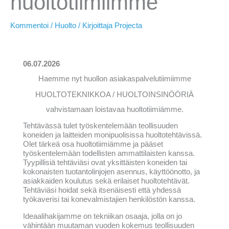
huoltotiimiimme
Kommentoi
/
Huolto
/ Kirjoittaja
Projecta
06.07.2026
Haemme nyt huollon asiakaspalvelutiimiimme
HUOLTOTEKNIKKOA / HUOLTOINSINÖÖRIÄ
vahvistamaan loistavaa huoltotiimiämme.
Tehtävässä tulet työskentelemään teollisuuden
koneiden ja laitteiden monipuolisissa huoltotehtävissä.
Olet tärkeä osa huoltotiimiämme ja pääset
työskentelemään todellisten ammattilaisten kanssa.
Tyypillisiä tehtäviäsi ovat yksittäisten koneiden tai
kokonaisten tuotantolinjojen asennus, käyttöönotto, ja
asiakkaiden koulutus sekä erilaiset huoltotehtävät.
Tehtäviäsi hoidat sekä itsenäisesti että yhdessä
työkaverisi tai konevalmistajien henkilöstön kanssa.
Ideaalihakijamme on tekniikan osaaja, jolla on jo
vähintään muutaman vuoden kokemus teollisuuden