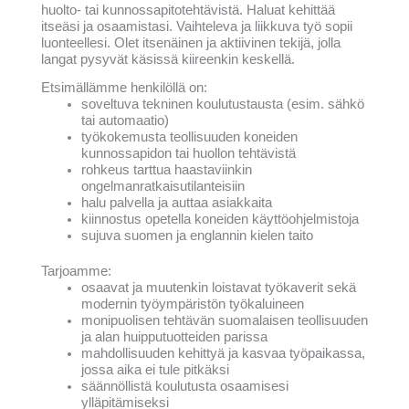
huolto- tai kunnossapitotehtävistä. Haluat kehittää
itseäsi ja osaamistasi. Vaihteleva ja liikkuva työ sopii
luonteellesi. Olet itsenäinen ja aktiivinen tekijä, jolla
langat pysyvät käsissä kiireenkin keskellä.
Etsimällämme henkilöllä on:
soveltuva tekninen koulutustausta (esim. sähkö
tai automaatio)
työkokemusta teollisuuden koneiden
kunnossapidon tai huollon tehtävistä
rohkeus tarttua haastaviinkin
ongelmanratkaisutilanteisiin
halu palvella ja auttaa asiakkaita
kiinnostus opetella koneiden käyttöohjelmistoja
sujuva suomen ja englannin kielen taito
Tarjoamme:
osaavat ja muutenkin loistavat työkaverit sekä
modernin työympäristön työkaluineen
monipuolisen tehtävän suomalaisen teollisuuden
ja alan huipputuotteiden parissa
mahdollisuuden kehittyä ja kasvaa työpaikassa,
jossa aika ei tule pitkäksi
säännöllistä koulutusta osaamisesi
ylläpitämiseksi