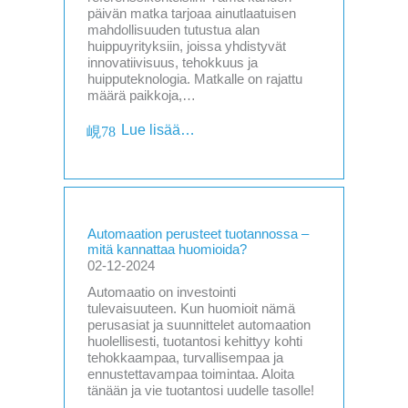
päivän matka tarjoaa ainutlaatuisen
mahdollisuuden tutustua alan
huippuyrityksiin, joissa yhdistyvät
innovatiivisuus, tehokkuus ja
huipputeknologia. Matkalle on rajattu
määrä paikkoja,…
Lue lisää…
Automaation perusteet tuotannossa –
mitä kannattaa huomioida?
02-12-2024
Automaatio on investointi
tulevaisuuteen. Kun huomioit nämä
perusasiat ja suunnittelet automaation
huolellisesti, tuotantosi kehittyy kohti
tehokkaampaa, turvallisempaa ja
ennustettavampaa toimintaa. Aloita
tänään ja vie tuotantosi uudelle tasolle!