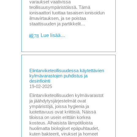
varaukset vaativissa
teollisuusympäristöissä. Tämä
ionisaattori tuottaa tasaisen ionisoidun
ilmavirtauksen, ja se poistaa
staattisuuden ja partikkelit…
Lue lisää…
Elintarviketeollisuudessa käytettävien
kylmävarastojen puhdistus ja
desinfiointi
19-02-2025
Elintarviketeollisuuden kylmävarastot
ja jäähdytysjärjestelmät ovat
ympäristöjä, joissa hygienia ja
luotettavuus ovat kriittisiä. Näissä
tiloissa on usein erittäin korkea
kosteus. Alhaisista lämpötiloista
huolimatta biologiset epäpuhtaudet,
kuten bakteerit, virukset ja homeet