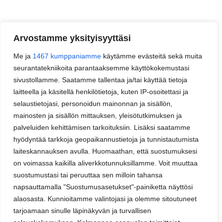
Arvostamme yksityisyyttäsi
Me ja
1467 kumppaniamme
käytämme evästeitä sekä muita
seurantatekniikoita parantaaksemme käyttökokemustasi
sivustollamme. Saatamme tallentaa ja/tai käyttää tietoja
laitteella ja käsitellä henkilötietoja, kuten IP-osoitettasi ja
selaustietojasi, personoidun mainonnan ja sisällön,
mainosten ja sisällön mittauksen, yleisötutkimuksen ja
palveluiden kehittämisen tarkoituksiin. Lisäksi saatamme
hyödyntää tarkkoja geopaikannustietoja ja tunnistautumista
laiteskannauksen avulla. Huomaathan, että suostumuksesi
on voimassa kaikilla aliverkkotunnuksillamme. Voit muuttaa
suostumustasi tai peruuttaa sen milloin tahansa
napsauttamalla "Suostumusasetukset"-painiketta näyttösi
alaosasta. Kunnioitamme valintojasi ja olemme sitoutuneet
tarjoamaan sinulle läpinäkyvän ja turvallisen