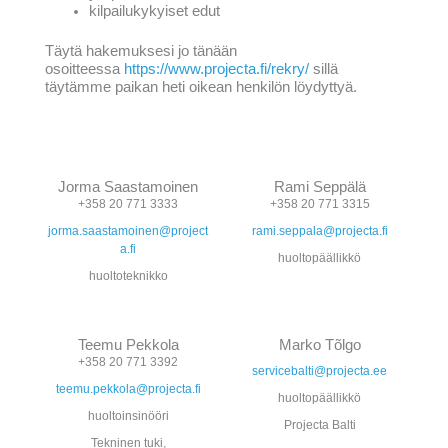
kilpailukykyiset edut
Täytä hakemuksesi jo tänään
osoitteessa
https://www.projecta.fi/rekry/
sillä
täytämme paikan heti oikean henkilön löydyttyä.
Jorma Saastamoinen
Rami Seppälä
+358 20 771 3333
+358 20 771 3315
jorma.saastamoinen@project
rami.seppala@projecta.fi
a.fi
huoltopäällikkö
huoltoteknikko
Teemu Pekkola
Marko Tõlgo
+358 20 771 3392
servicebalti@projecta.ee
teemu.pekkola@projecta.fi
huoltopäällikkö
huoltoinsinööri
Projecta Balti
Tekninen tuki,