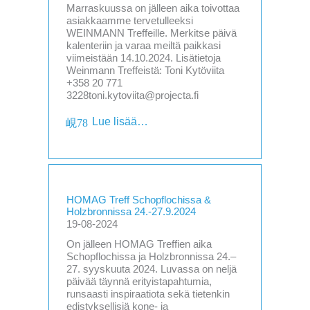
Marraskuussa on jälleen aika toivottaa
asiakkaamme tervetulleeksi
WEINMANN Treffeille. Merkitse päivä
kalenteriin ja varaa meiltä paikkasi
viimeistään 14.10.2024. Lisätietoja
Weinmann Treffeistä: Toni Kytöviita
+358 20 771
3228toni.kytoviita@projecta.fi
Lue lisää…
HOMAG Treff Schopflochissa &
Holzbronnissa 24.-27.9.2024
19-08-2024
On jälleen HOMAG Treffien aika
Schopflochissa ja Holzbronnissa 24.–
27. syyskuuta 2024. Luvassa on neljä
päivää täynnä erityistapahtumia,
runsaasti inspiraatiota sekä tietenkin
edistyksellisiä kone- ja