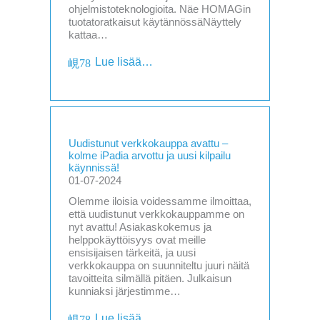
ohjelmistoteknologioita. Näe HOMAGin
tuotatoratkaisut käytännössäNäyttely
kattaa…
Lue lisää…
Uudistunut verkkokauppa avattu –
kolme iPadia arvottu ja uusi kilpailu
käynnissä!
01-07-2024
Olemme iloisia voidessamme ilmoittaa,
että uudistunut verkkokauppamme on
nyt avattu! Asiakaskokemus ja
helppokäyttöisyys ovat meille
ensisijaisen tärkeitä, ja uusi
verkkokauppa on suunniteltu juuri näitä
tavoitteita silmällä pitäen. Julkaisun
kunniaksi järjestimme…
Lue lisää…