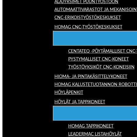
ALAJYRSIMET PUUNTYÖSTÖÖN
AUTOMAATTIVARASTOT JA MEKANISOIN
CNC-ERIKOISTYÖSTÖKESKUKSET
HOMAG CNC-TYÖSTÖKESKUKSET
CENTATEQ -PÖYTÄMALLISET CNC
PYSTYMALLISET CNC-KONEET
TYÖSTÖYKSIKÖT CNC-KONEISIIN
HIOMA- JA PINTAKÄSITTELYKONEET
HOMAG KALUSTETUOTANNON ROBOTTIRA
HÖYLÄPENKIT
HÖYLÄT JA TAPPIKONEET
HOMAG TAPPIKONEET
LEADERMAC LISTAHÖYLÄT