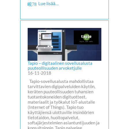
Lue lisää…
Tapio – digitaalinen sovellusalusta
puuteollisuuden arvoketjulle
16-11-2018
Tapio-sovellusalusta mahdollistaa
tarvittavien digipalveluiden käytön,
keräten puuteollisuuden tuhansien
tuotantokoneiden digituotteet,
materiaalit ja työkalut IoT-alustalle
(Internet of Things). Tapio tuo
käyttäjiensä ulottuville insinöörien
tietotaidon, huoltopalvelut,
softajärjestelmien asiantuntijuuden ja
konsultoinnin. Tapio palvelee…