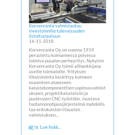
Korvenranta valmistautuu
investoinnilla tulevaisuuden
listoituslaatuun
16-11-2018
Korvenranta Oy on vuonna 1919
perustettu kolmannessa polvessa
toimiva puualan perheyritys. Nykyisin
Korvenranta Oy toimii alihankkijana
useille toimialoille. Yrityksen
liiketoiminta keskittyy kolmeen
osaamisen alueeseen
kalustekomponenttien sopimusvalmist
ukseen, projektikalusteisiin ja
puulevyjen CNC-työstöön. Joustava
tuotannonohjausjärjestelmä mahdollis
taa erikokoisten tilausten
valmistuksen…
Lue lisää…