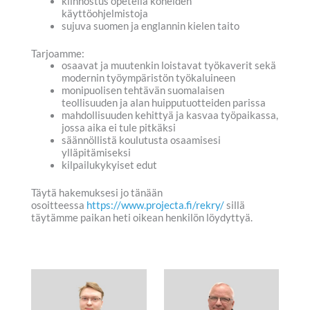
kiinnostus opetella koneiden
käyttöohjelmistoja
sujuva suomen ja englannin kielen taito
Tarjoamme:
osaavat ja muutenkin loistavat työkaverit sekä
modernin työympäristön työkaluineen
monipuolisen tehtävän suomalaisen
teollisuuden ja alan huipputuotteiden parissa
mahdollisuuden kehittyä ja kasvaa työpaikassa,
jossa aika ei tule pitkäksi
säännöllistä koulutusta osaamisesi
ylläpitämiseksi
kilpailukykyiset edut
Täytä hakemuksesi jo tänään
osoitteessa
https://www.projecta.fi/rekry/
sillä
täytämme paikan heti oikean henkilön löydyttyä.