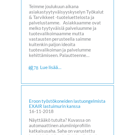
Teimme joulukuun aikana
asiakastyytyväisyyskyselyn Työkalut
& Tarvikkeet -tuoteluettelosta ja
palvelustamme. Asiakkaamme ovat
melko tyytyväisiä palveluumme ja
tuotevalikoimaamme mutta
vastausten perusteella saimme
kuitenkin paljon ideoita
tuotevalikoiman ja palvelumme
kehittämiseen. Palautteenne…
Lue lisää…
Eroon työstökoneiden lastuongelmista
EXAIR lastuimurin kanssa
16-11-2018
Näyttääkö tutulta? Kuvassa on
automaattinen alumiiniprofiilin
katkaisusaha. Saha on varustettu