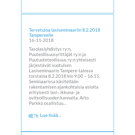
Tervetuloa lasiseminaariin 8.2.2018
Tampereelle
16-11-2018
Tasolasiyhdistys ry:n,
Puuteollisuusyrittäjät ry:n ja
Puutuoteteollisuus ry:n yhteisesti
järjestävät vuotuisen
Lasiseminaarin Tampere-talossa
torstaina 8.2.2018 klo 9.00 – 16.15.
Seminaarissa käsitellään
rakentamisen ajankohtaisia asioita
erityisesti lasi-, ikkuna- ja
oviteollisuuden kannalta. Arto
Parkko osallistuu…
Lue lisää…