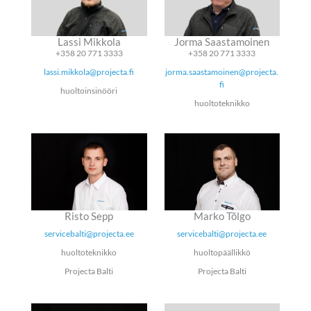
Lassi Mikkola
Jorma Saastamoinen
+358 20 771 3333
+358 20 771 3333
lassi.mikkola@projecta.fi
jorma.saastamoinen@projecta.
fi
huoltoinsinööri
huoltoteknikko
Risto Sepp
Marko Tõlgo
servicebalti@projecta.ee
servicebalti@projecta.ee
huoltoteknikko
huoltopäällikkö
Projecta Balti
Projecta Balti