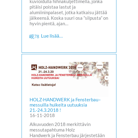
kuvioidulla hihnakuljettimella, jonka
pitäisi poistaa lastut ja
alumiininpalaset, jotka katkaisu jättää
jälkeensä. Koska suuri osa ”silpusta” on
hyvin pientä, ajan…
Lue lisää…
HOLZ-HANDWERK ja Fensterbau–
messuilla huikeita uutuuksia
21.-24.3.2018 !
16-11-2018
Alkuvuoden 2018 merkittävin
messutapahtuma Holz
Handwerk ja Fensterbau järjestetään