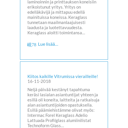
laminoinnin ja printtauksen koneisiin
erikoistunut yritys. Yritys on
edelläkävijä ja mittapuu edellä
mainituissa koneissa. Keraglass
tunnetaan maailmanlaajuisesti
laadusta ja luotettavuudesta.
Keraglass aloitti toimintansa…
Lue lisää…
Kiitos kaikille Vitrumissa vierailleille!
16-11-2018
Neljä päivää kestänyt tapahtuma
keräsi lasialan asiantuntijat yhteen ja
esillä oli koneita, laitteita ja ratkaisuja
alan asiantuntijoiden opastuksella.
Esillä päämiehistämme olivat myös:
Intermac Forel Keraglass Adelio
Lattuada Profilglass alumiinilistat
Technoform Glass…