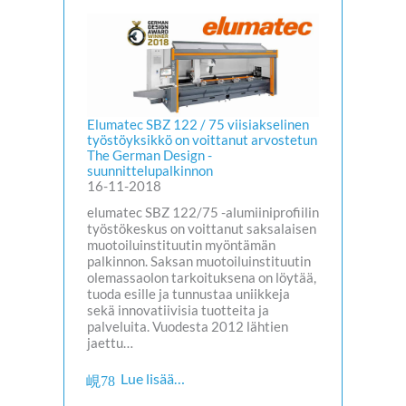
Elumatec SBZ 122 / 75 viisiakselinen
työstöyksikkö on voittanut arvostetun
The German Design -
suunnittelupalkinnon
16-11-2018
elumatec SBZ 122/75 -alumiiniprofiilin
työstökeskus on voittanut saksalaisen
muotoiluinstituutin myöntämän
palkinnon. Saksan muotoiluinstituutin
olemassaolon tarkoituksena on löytää,
tuoda esille ja tunnustaa uniikkeja
sekä innovatiivisia tuotteita ja
palveluita. Vuodesta 2012 lähtien
jaettu…
Lue lisää…