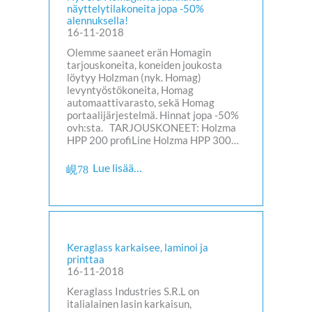
näyttelytilakoneita jopa -50%
alennuksella!
16-11-2018
Olemme saaneet erän Homagin
tarjouskoneita, koneiden joukosta
löytyy Holzman (nyk. Homag)
levyntyöstökoneita, Homag
automaattivarasto, sekä Homag
portaalijärjestelmä. Hinnat jopa -50%
ovh:sta. TARJOUSKONEET: Holzma
HPP 200 profiLine Holzma HPP 300…
Lue lisää…
Keraglass karkaisee, laminoi ja
printtaa
16-11-2018
Keraglass Industries S.R.L on
italialainen lasin karkaisun,