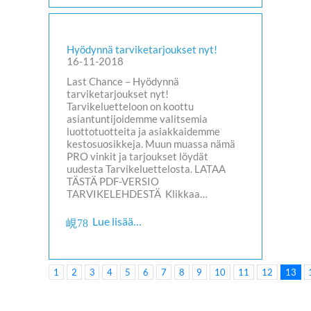
Hyödynnä tarviketarjoukset nyt!
16-11-2018
Last Chance – Hyödynnä
tarviketarjoukset nyt!
Tarvikeluetteloon on koottu
asiantuntijoidemme valitsemia
luottotuotteita ja asiakkaidemme
kestosuosikkeja. Muun muassa nämä
PRO vinkit ja tarjoukset löydät
uudesta Tarvikeluettelosta. LATAA
TÄSTÄ PDF-VERSIO
TARVIKELEHDESTÄ Klikkaa…
Lue lisää…
1
2
3
4
5
6
7
8
9
10
11
12
13