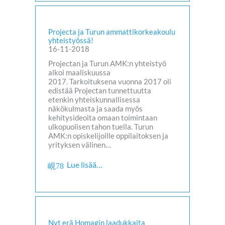
Projecta ja Turun ammattikorkeakoulu
yhteistyössä!
16-11-2018
Projectan ja Turun AMK:n yhteistyö
alkoi maaliskuussa
2017. Tarkoituksena vuonna 2017 oli
edistää Projectan tunnettuutta
etenkin yhteiskunnallisessa
näkökulmasta ja saada myös
kehitysideoita omaan toimintaan
ulkopuolisen tahon tuella. Turun
AMK:n opiskelijoille oppilaitoksen ja
yrityksen välinen…
Lue lisää…
Nyt erä Homagin laadukkaita