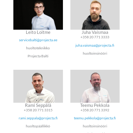
Leito Loitme
Juha Vaismaa
+358 20 771 3333
servicebalti@projecta.ee
juha.vaismaa@projecta.fi
huoltoteknikko
huoltoinsinööri
Projecta Balti
Rami Seppälä
Teemu Pekkola
+358 20 771 3315
+358 20 771 3392
rami.seppala@projecta.fi
teemu.pekkola@projecta.fi
huoltopäällikkö
huoltoinsinööri