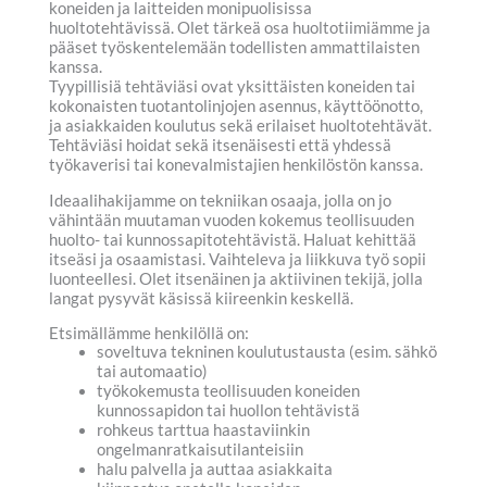
koneiden ja laitteiden monipuolisissa
huoltotehtävissä. Olet tärkeä osa huoltotiimiämme ja
pääset työskentelemään todellisten ammattilaisten
kanssa.
Tyypillisiä tehtäviäsi ovat yksittäisten koneiden tai
kokonaisten tuotantolinjojen asennus, käyttöönotto,
ja asiakkaiden koulutus sekä erilaiset huoltotehtävät.
Tehtäviäsi hoidat sekä itsenäisesti että yhdessä
työkaverisi tai konevalmistajien henkilöstön kanssa.
Ideaalihakijamme on tekniikan osaaja, jolla on jo
vähintään muutaman vuoden kokemus teollisuuden
huolto- tai kunnossapitotehtävistä. Haluat kehittää
itseäsi ja osaamistasi. Vaihteleva ja liikkuva työ sopii
luonteellesi. Olet itsenäinen ja aktiivinen tekijä, jolla
langat pysyvät käsissä kiireenkin keskellä.
Etsimällämme henkilöllä on:
soveltuva tekninen koulutustausta (esim. sähkö
tai automaatio)
työkokemusta teollisuuden koneiden
kunnossapidon tai huollon tehtävistä
rohkeus tarttua haastaviinkin
ongelmanratkaisutilanteisiin
halu palvella ja auttaa asiakkaita