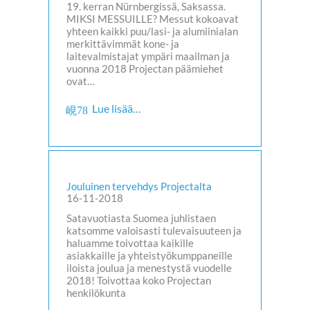
19. kerran Nürnbergissä, Saksassa.
MIKSI MESSUILLE? Messut kokoavat
yhteen kaikki puu/lasi- ja alumiinialan
merkittävimmät kone- ja
laitevalmistajat ympäri maailman ja
vuonna 2018 Projectan päämiehet
ovat…
Lue lisää…
Jouluinen tervehdys Projectalta
16-11-2018
Satavuotiasta Suomea juhlistaen
katsomme valoisasti tulevaisuuteen ja
haluamme toivottaa kaikille
asiakkaille ja yhteistyökumppaneille
iloista joulua ja menestystä vuodelle
2018! Toivottaa koko Projectan
henkilökunta