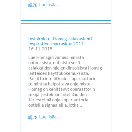
Lue lisää…
Insipiroidu – Homag-asiakaslehti
Inspiration, marraskuu 2017
16-11-2018
Lue Homagin viimeisimmistä
uutuuksista, uutisista sekä
asiakkaiden mielenkiintoisista Homag-
laitteiden käyttökokemuksista.
Palkittu intelliGuide – operaattorin
toimintaa helpottava ohjelmisto
Homag on kehittänyt operaattorin
tukijärjestelmän IntelliGuiden.
Järjestelmä ohjaa operaattoria
optisilla signaaleilla, jotka…
Lue lisää…