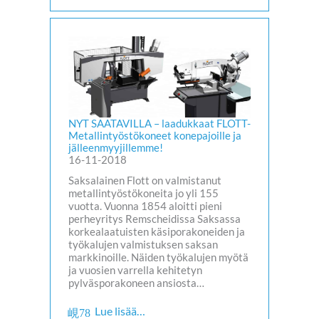
NYT SAATAVILLA – laadukkaat FLOTT-
Metallintyöstökoneet konepajoille ja
jälleenmyyjillemme!
16-11-2018
Saksalainen Flott on valmistanut
metallintyöstökoneita jo yli 155
vuotta. Vuonna 1854 aloitti pieni
perheyritys Remscheidissa Saksassa
korkealaatuisten käsiporakoneiden ja
työkalujen valmistuksen saksan
markkinoille. Näiden työkalujen myötä
ja vuosien varrella kehitetyn
pylväsporakoneen ansiosta…
Lue lisää…