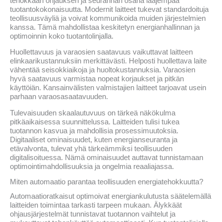
tehokkaan ohjauksen ja seurannan osana laajempaa
tuotantokokonaisuutta. Modernit laitteet tukevat standardoituja
teollisuusväyliä ja voivat kommunikoida muiden järjestelmien
kanssa. Tämä mahdollistaa keskitetyn energianhallinnan ja
optimoinnin koko tuotantolinjalla.
Huollettavuus ja varaosien saatavuus vaikuttavat laitteen
elinkaarikustannuksiin merkittävästi. Helposti huollettava laite
vähentää seisokkiaikoja ja huoltokustannuksia. Varaosien
hyvä saatavuus varmistaa nopeat korjaukset ja pitkän
käyttöiän. Kansainvälisten valmistajien laitteet tarjoavat usein
parhaan varaosasaatavuuden.
Tulevaisuuden skaalautuvuus on tärkeä näkökulma
pitkäaikaisessa suunnittelussa. Laitteiden tulisi tukea
tuotannon kasvua ja mahdollisia prosessimuutoksia.
Digitaaliset ominaisuudet, kuten energianseuranta ja
etävalvonta, tulevat yhä tärkeämmiksi teollisuuden
digitalisoituessa. Nämä ominaisuudet auttavat tunnistamaan
optimointimahdollisuuksia ja ongelmia reaaliajassa.
Miten automaatio parantaa teollisuuden energiatehokkuutta?
Automaatioratkaisut optimoivat energiankulutusta säätelemällä
laitteiden toimintaa tarkasti tarpeen mukaan. Älykkäät
ohjausjärjestelmät tunnistavat tuotannon vaihtelut ja