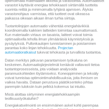
optimoimalla materiaalien liikkeitä ja varastointia. Automaattiset
varastot käyttävät energiaa tehokkaasti siirtämällä tuotteita
suorinta reittiä ja minimoimalla tyhjänä ajamisen. Älykäs
varastonohjaus varmistaa, että tuotteet ovat oikeassa
paikassa oikeaan aikaan ilman turhia siirtoja.
Tuotantolinjojen automaatio vähentää energiahävikkiä
koordinoimalla kaikkien laitteiden toimintaa saumattomasti.
Kun materiaalin virtaus on tasaista, laitteet voivat toimia
optimaalisella teholla ilman ylimääräisiä käynnistyksiä ja
pysäytyksiä. Pullonkaulojen tunnistaminen ja poistaminen
parantaa koko linjan tehokkuutta.
Projectan
automaatioratkaisut
tukevat tehokasta ja turvallista tuotantoa.
Datan merkitys jatkuvan parantamisen työkaluna on
keskeinen. Automaatiojärjestelmät keräävät valtavasti tietoa
tuotantoprosesseista, jota voidaan analysoida
parannuskohteiden löytämiseksi. Koneoppiminen ja tekoäly
voivat tunnistaa optimointimahdollisuuksia, joita ihmisen on
vaikea havaita. Dataan perustuva päätöksenteko johtaa
parempiin tuloksiin kuin pelkkä kokemus tai intuitio.
Mistä aloittaa siirtyminen energiatehokkaampiin
teollisuustyökaluihin?
Energiakatselmointi on ensimmäinen askel kohti parempaa