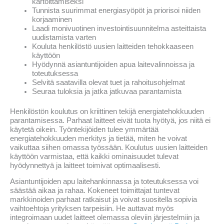
kartoittamiseksi
Tunnista suurimmat energiasyöpöt ja priorisoi niiden
korjaaminen
Laadi monivuotinen investointisuunnitelma asteittaista
uudistamista varten
Kouluta henkilöstö uusien laitteiden tehokkaaseen
käyttöön
Hyödynnä asiantuntijoiden apua laitevalinnoissa ja
toteutuksessa
Selvitä saatavilla olevat tuet ja rahoitusohjelmat
Seuraa tuloksia ja jatka jatkuvaa parantamista
Henkilöstön koulutus on kriittinen tekijä energiatehokkuuden
parantamisessa. Parhaat laitteet eivät tuota hyötyä, jos niitä ei
käytetä oikein. Työntekijöiden tulee ymmärtää
energiatehokkuuden merkitys ja tietää, miten he voivat
vaikuttaa siihen omassa työssään. Koulutus uusien laitteiden
käyttöön varmistaa, että kaikki ominaisuudet tulevat
hyödynnettyä ja laitteet toimivat optimaalisesti.
Asiantuntijoiden apu laitehankinnassa ja toteutuksessa voi
säästää aikaa ja rahaa. Kokeneet toimittajat tuntevat
markkinoiden parhaat ratkaisut ja voivat suositella sopivia
vaihtoehtoja yrityksen tarpeisiin. He auttavat myös
integroimaan uudet laitteet olemassa oleviin järjestelmiin ja