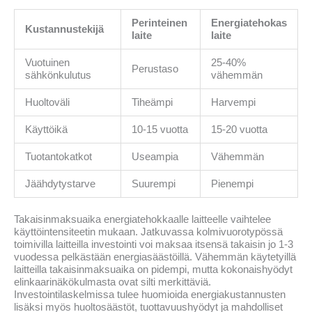
Perinteinen
Energiatehokas
Kustannustekijä
laite
laite
Vuotuinen
25-40%
Perustaso
sähkönkulutus
vähemmän
Huoltoväli
Tiheämpi
Harvempi
Käyttöikä
10-15 vuotta
15-20 vuotta
Tuotantokatkot
Useampia
Vähemmän
Jäähdytystarve
Suurempi
Pienempi
Takaisinmaksuaika energiatehokkaalle laitteelle vaihtelee
käyttöintensiteetin mukaan. Jatkuvassa kolmivuorotypössä
toimivilla laitteilla investointi voi maksaa itsensä takaisin jo 1-3
vuodessa pelkästään energiasäästöillä. Vähemmän käytetyillä
laitteilla takaisinmaksuaika on pidempi, mutta kokonaishyödyt
elinkaarinäkökulmasta ovat silti merkittäviä.
Investointilaskelmissa tulee huomioida energiakustannusten
lisäksi myös huoltosäästöt, tuottavuushyödyt ja mahdolliset