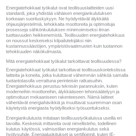
Energiatehokkaat työkalut ovat teollisuuslaitteiden uusi
standardi, joka yhdistää vähäisen energiankulutuksen
korkeaan suorituskykyyn. Ne hyödyntävät älykkäitä
ohjausjärjestelmiä, tehokkaita moottoreita ja optimoituja
prosesseja sähkönkulutuksen minimoimiseksi ilman
tuottavuuden heikkenemistä. Teollisuuden energiatehokkuus
on noussut keskeiseksi kilpailutekijäksi niin
kustannussäästöjen, ympäristövaatimusten kuin tuotannon
tehokkuuden näkökulmasta.
Mitä energiatehokkaat työkalut tarkoittavat teollisuudessa?
Energiatehokkaat työkalut tarkoittavat teollisuuskontekstissa
laitteita ja koneita, jotka kuluttavat vähemmän sähköä samalla
tuotantotasolla verrattuna perinteisiin ratkaisuihin.
Energiatehokkuus perustuu teknisiin parannuksiin, kuten
moderneihin moottoreihin, älykkääseen tehonsäätelyyn ja
optimoituun mekaaniseen rakenteeseen. Nämä laitteet
vähentävät energiahävikkiä ja muuttavat suuremman osan
käytetystä energiasta hyödylliseksi työsuoritukseksi.
Energiankulutusta mitataan teollisuustyökaluissa useilla eri
tavoilla. Keskeisiä mittareita ovat nimellisteho, todellinen
kulutus käytössä, valmiustilan energiankulutus sekä
hyötysuhde. Energialuokitukset ja sertifioinnit, kuten IE-