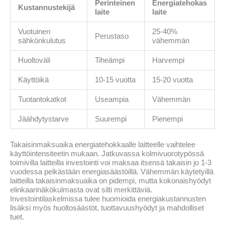
Perinteinen
Energiatehokas
Kustannustekijä
laite
laite
Vuotuinen
25-40%
Perustaso
sähkönkulutus
vähemmän
Huoltoväli
Tiheämpi
Harvempi
Käyttöikä
10-15 vuotta
15-20 vuotta
Tuotantokatkot
Useampia
Vähemmän
Jäähdytystarve
Suurempi
Pienempi
Takaisinmaksuaika energiatehokkaalle laitteelle vaihtelee
käyttöintensiteetin mukaan. Jatkuvassa kolmivuorotypössä
toimivilla laitteilla investointi voi maksaa itsensä takaisin jo 1-3
vuodessa pelkästään energiasäästöillä. Vähemmän käytetyillä
laitteilla takaisinmaksuaika on pidempi, mutta kokonaishyödyt
elinkaarinäkökulmasta ovat silti merkittäviä.
Investointilaskelmissa tulee huomioida energiakustannusten
lisäksi myös huoltosäästöt, tuottavuushyödyt ja mahdolliset
tuet.