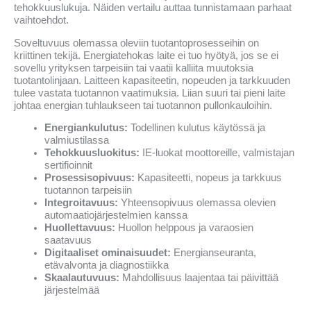
tehokkuuslukuja. Näiden vertailu auttaa tunnistamaan parhaat
vaihtoehdot.
Soveltuvuus olemassa oleviin tuotantoprosesseihin on
kriittinen tekijä. Energiatehokas laite ei tuo hyötyä, jos se ei
sovellu yrityksen tarpeisiin tai vaatii kalliita muutoksia
tuotantolinjaan. Laitteen kapasiteetin, nopeuden ja tarkkuuden
tulee vastata tuotannon vaatimuksia. Liian suuri tai pieni laite
johtaa energian tuhlaukseen tai tuotannon pullonkauloihin.
Energiankulutus:
Todellinen kulutus käytössä ja
valmiustilassa
Tehokkuusluokitus:
IE-luokat moottoreille, valmistajan
sertifioinnit
Prosessisopivuus:
Kapasiteetti, nopeus ja tarkkuus
tuotannon tarpeisiin
Integroitavuus:
Yhteensopivuus olemassa olevien
automaatiojärjestelmien kanssa
Huollettavuus:
Huollon helppous ja varaosien
saatavuus
Digitaaliset ominaisuudet:
Energianseuranta,
etävalvonta ja diagnostiikka
Skaalautuvuus:
Mahdollisuus laajentaa tai päivittää
järjestelmää