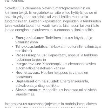
vaihtoehdot.
Soveltuvuus olemassa oleviin tuotantoprosesseihin on
kriittinen tekijä. Energiatehokas laite ei tuo hyötyä, jos se ei
sovellu yrityksen tarpeisiin tai vaatii kalliita muutoksia
tuotantolinjaan. Laitteen kapasiteetin, nopeuden ja tarkkuuden
tulee vastata tuotannon vaatimuksia. Liian suuri tai pieni laite
johtaa energian tuhlaukseen tai tuotannon pullonkauloihin.
Energiankulutus:
Todellinen kulutus käytössä ja
valmiustilassa
Tehokkuusluokitus:
IE-luokat moottoreille, valmistajan
sertifioinnit
Prosessisopivuus:
Kapasiteetti, nopeus ja tarkkuus
tuotannon tarpeisiin
Integroitavuus:
Yhteensopivuus olemassa olevien
automaatiojärjestelmien kanssa
Huollettavuus:
Huollon helppous ja varaosien
saatavuus
Digitaaliset ominaisuudet:
Energianseuranta,
etävalvonta ja diagnostiikka
Skaalautuvuus:
Mahdollisuus laajentaa tai päivittää
järjestelmää
Integroitavuus automaatiojärjestelmiin mahdollistaa laitteen