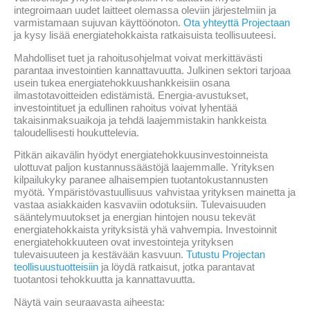
integroimaan uudet laitteet olemassa oleviin järjestelmiin ja
varmistamaan sujuvan käyttöönoton.
Ota yhteyttä Projectaan
ja kysy lisää energiatehokkaista ratkaisuista teollisuuteesi.
Mahdolliset tuet ja rahoitusohjelmat voivat merkittävästi
parantaa investointien kannattavuutta. Julkinen sektori tarjoaa
usein tukea energiatehokkuushankkeisiin osana
ilmastotavoitteiden edistämistä. Energia-avustukset,
investointituet ja edullinen rahoitus voivat lyhentää
takaisinmaksuaikoja ja tehdä laajemmistakin hankkeista
taloudellisesti houkuttelevia.
Pitkän aikavälin hyödyt energiatehokkuusinvestoinneista
ulottuvat paljon kustannussäästöjä laajemmalle. Yrityksen
kilpailukyky paranee alhaisempien tuotantokustannusten
myötä. Ympäristövastuullisuus vahvistaa yrityksen mainetta ja
vastaa asiakkaiden kasvaviin odotuksiin. Tulevaisuuden
sääntelymuutokset ja energian hintojen nousu tekevät
energiatehokkaista yrityksistä yhä vahvempia. Investoinnit
energiatehokkuuteen ovat investointeja yrityksen
tulevaisuuteen ja kestävään kasvuun.
Tutustu Projectan
teollisuustuotteisiin
ja löydä ratkaisut, jotka parantavat
tuotantosi tehokkuutta ja kannattavuutta.
Näytä vain seuraavasta aiheesta: