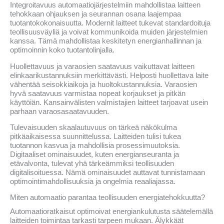
Integroitavuus automaatiojärjestelmiin mahdollistaa laitteen
tehokkaan ohjauksen ja seurannan osana laajempaa
tuotantokokonaisuutta. Modernit laitteet tukevat standardoituja
teollisuusväyliä ja voivat kommunikoida muiden järjestelmien
kanssa. Tämä mahdollistaa keskitetyn energianhallinnan ja
optimoinnin koko tuotantolinjalla.
Huollettavuus ja varaosien saatavuus vaikuttavat laitteen
elinkaarikustannuksiin merkittävästi. Helposti huollettava laite
vähentää seisokkiaikoja ja huoltokustannuksia. Varaosien
hyvä saatavuus varmistaa nopeat korjaukset ja pitkän
käyttöiän. Kansainvälisten valmistajien laitteet tarjoavat usein
parhaan varaosasaatavuuden.
Tulevaisuuden skaalautuvuus on tärkeä näkökulma
pitkäaikaisessa suunnittelussa. Laitteiden tulisi tukea
tuotannon kasvua ja mahdollisia prosessimuutoksia.
Digitaaliset ominaisuudet, kuten energianseuranta ja
etävalvonta, tulevat yhä tärkeämmiksi teollisuuden
digitalisoituessa. Nämä ominaisuudet auttavat tunnistamaan
optimointimahdollisuuksia ja ongelmia reaaliajassa.
Miten automaatio parantaa teollisuuden energiatehokkuutta?
Automaatioratkaisut optimoivat energiankulutusta säätelemällä
laitteiden toimintaa tarkasti tarpeen mukaan. Älykkäät