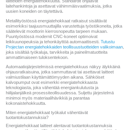
laitteiden energiatehokkuutta. Standardit ohjaavat
laitehankintoja ja asettavat vähimmäisvaatimuksia, jotka
uusien koneiden on täytettävä.
Metallityöstössä energiatehokkaat ratkaisut sisältävät
esimerkiksi taajuusmuuttajilla varustettuja työstökoneita, jotka
säätelevät moottorin kierrosnopeutta tarpeen mukaan.
Puuntyöstössä modernit CNC-koneet optimoivat
leikkuunopeuksia ja tehonkäyttöä automaattisesti.
Tutustu
Projectan energiatehokkaiden teollisuustuotteiden valikoimaan
,
joka sisältää työkaluja, tarvikkeita ja paineilmatuotteita
ammattimaiseen tuloksentekoon.
Automaatiojärjestelmissä energiatehokkuus näkyy älykkäinä
ohjausratkaisuina, jotka sammuttavat tai asettavat laitteet
valmiustilaan käyttämättömyyden aikana. Sähköiset
kalvopumput ovat esimerkki energiatehokkaasta
teknologiasta, joka vähentää energiankulutusta ja
hiilijalanjälkeä prosessiteollisuudessa. Suljettu järjestelmä
minimoi myös materiaalihävikkiä ja parantaa
kokonaistehokkuutta.
Miten energiatehokkaat työkalut vähentävät
tuotantokustannuksia?
Energiatehokkaat laitteet alentavat tuotantokustannuksia