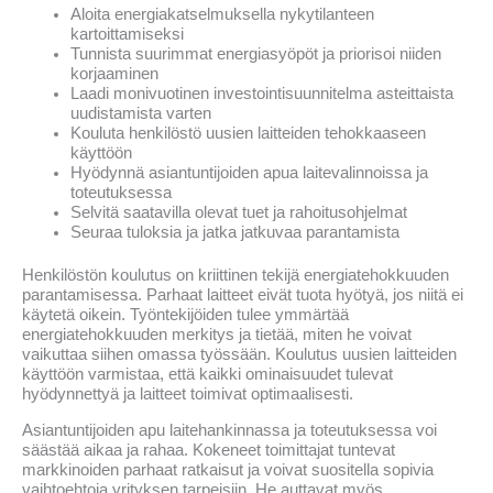
Aloita energiakatselmuksella nykytilanteen
kartoittamiseksi
Tunnista suurimmat energiasyöpöt ja priorisoi niiden
korjaaminen
Laadi monivuotinen investointisuunnitelma asteittaista
uudistamista varten
Kouluta henkilöstö uusien laitteiden tehokkaaseen
käyttöön
Hyödynnä asiantuntijoiden apua laitevalinnoissa ja
toteutuksessa
Selvitä saatavilla olevat tuet ja rahoitusohjelmat
Seuraa tuloksia ja jatka jatkuvaa parantamista
Henkilöstön koulutus on kriittinen tekijä energiatehokkuuden
parantamisessa. Parhaat laitteet eivät tuota hyötyä, jos niitä ei
käytetä oikein. Työntekijöiden tulee ymmärtää
energiatehokkuuden merkitys ja tietää, miten he voivat
vaikuttaa siihen omassa työssään. Koulutus uusien laitteiden
käyttöön varmistaa, että kaikki ominaisuudet tulevat
hyödynnettyä ja laitteet toimivat optimaalisesti.
Asiantuntijoiden apu laitehankinnassa ja toteutuksessa voi
säästää aikaa ja rahaa. Kokeneet toimittajat tuntevat
markkinoiden parhaat ratkaisut ja voivat suositella sopivia
vaihtoehtoja yrityksen tarpeisiin. He auttavat myös