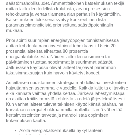
säästömahdollisuudet. Ammattitaitoinen katselmuksen tekijä
mittaa laitteiden todellista kulutusta, arvioi prosessien
tehokkuutta ja vertaa tilannetta alan parhaisiin käytäntöihin.
Katselmuksen tuloksena syntyy konkreettinen lista
parannustoimenpiteistä priorisoituna säästöpotentiaalin
mukaan.
Priorisointi suurimpien energiasyöppöjen tunnistamisessa
auttaa kohdentamaan investoinnit tehokkaasti. Usein 20
prosenttia laitteista aiheuttaa 80 prosenttia
energiankulutuksesta. Näiden laitteiden uusiminen tai
päivittäminen tuottaa nopeimmat ja suurimmat säästöt.
Jatkuvassa käytössä olevat laitteet tarjoavat paremman
takaisinmaksuajan kuin harvoin käytetyt koneet.
Asteittaisen uudistamisen strategia mahdollistaa investointien
hajauttamisen useammalle vuodelle. Kaikkia laitteita ei tarvitse
eikä kannata vaihtaa yhdellä kertaa. Järkevä lähestymistapa
on aloittaa kriittisimmistä kohteista ja edetä järjestelmällisesti.
Kun vanhat laitteet tulevat teknisen käyttöikänsä päähän, ne
korvataan energiatehokkaammilla malleilla. Tämä vähentää
kertainvestointien tarvetta ja mahdollistaa oppimisen
kokemuksen kautta.
Aloita energiakatselmuksella nykytilanteen