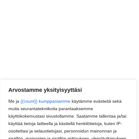
Arvostamme yksityisyyttäsi
Me ja
{{count}} kumppaniamme
käytämme evästeitä sekä
muita seurantatekniikoita parantaaksemme
käyttökokemustasi sivustollamme. Saatamme tallentaa ja/tai
käyttää tietoja laitteella ja käsitellä henkilötietoja, kuten IP-
osoitettasi ja selaustietojasi, personoidun mainonnan ja
sisällön, mainosten ja sisällön mittauksen, yleisötutkimuksen