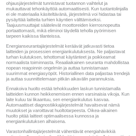
ohjausjärjestelmät tunnistavat tuotannon vaihtelut ja
mukauttavat tehonkäyttöä automaattisesti. Kun tuotantolinjalla
ei ole materiaalia käsiteltävänä, järjestelmä voi hidastaa tai
pysäyttää laitteita turhien käyntien välttämiseksi.
Taajuusmuuttajat säätelevät moottoreiden kierrosnopeutta
portaattomasti, mikä eliminoi täydellä teholla pyörimisen
tarpeen kaikissa tilanteissa.
Energianseurantajärjestelmät keräävät jatkuvasti tietoa
laitteiden ja prosessien energiankulutuksesta. Ne paljastavat
turhan kulutuksen, tehottomat käytänteet ja poikkeamat
normaalista toiminnasta. Reaaliaikainen seuranta mahdollistaa
nopean reagoinnin ongelmiin ja auttaa tunnistamaan
suurimmat energiasyöpöt. Historiallinen data paljastaa trendejä
ja auttaa suunnittelemaan pitkän aikavälin parannuksia.
Ennakoiva huolto estää tehokkuuden laskun tunnistamalla
laitteiden kunnon heikkenemisen ennen varsinaisia vikoja. Kun
laite kuluu tai likaantuu, sen energiankulutus kasvaa.
Automaattiset diagnostiikkajärjestelmät havaitsevat nämä
muutokset ja varoittavat huoltotarpeesta. Oikea-aikainen
huolto pitää laitteet optimaalisessa kunnossa ja
energiankulutuksen alhaisena.
Varastonhallintajärjestelmät vähentävät energiahävikkiä