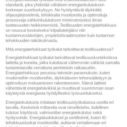
standardi, joka yhdistää vähäisen energiankulutuksen
korkeaan suorituskykyyn. Ne hyödyntävät älykkäitä
ohjausjärjestelmiä, tehokkaita moottoreita ja optimoituja
prosesseja sähkönkulutuksen minimoimiseksi ilman
tuottavuuden heikkenemistä. Teollisuuden energiatehokkuus
on noussut keskeiseksi kilpailutekijäksi niin
kustannussäästöjen, ympäristövaatimusten kuin tuotannon
tehokkuuden näkökulmasta.
Mitä energiatehokkaat työkalut tarkoittavat teollisuudessa?
Energiatehokkaat työkalut tarkoittavat teollisuuskontekstissa
laitteita ja koneita, jotka kuluttavat vähemmän sähköä samalla
tuotantotasolla verrattuna perinteisiin ratkaisuihin.
Energiatehokkuus perustuu teknisiin parannuksiin, kuten
moderneihin moottoreihin, älykkääseen tehonsäätelyyn ja
optimoituun mekaaniseen rakenteeseen. Nämä laitteet
vähentävät energiahävikkiä ja muuttavat suuremman osan
käytetystä energiasta hyödylliseksi työsuoritukseksi.
Energiankulutusta mitataan teollisuustyökaluissa useilla eri
tavoilla. Keskeisiä mittareita ovat nimellisteho, todellinen
kulutus käytössä, valmiustilan energiankulutus sekä
hyötysuhde. Energialuokitukset ja sertifioinnit, kuten IE-
tehokkuusluokat moottoreille, auttavat vertailemaan eri