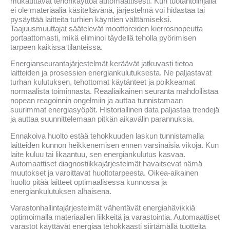
mukauttavat tehonkäyttöä automaattisesti. Kun tuotantolinjalla
ei ole materiaalia käsiteltävänä, järjestelmä voi hidastaa tai
pysäyttää laitteita turhien käyntien välttämiseksi.
Taajuusmuuttajat säätelevät moottoreiden kierrosnopeutta
portaattomasti, mikä eliminoi täydellä teholla pyörimisen
tarpeen kaikissa tilanteissa.
Energianseurantajärjestelmät keräävät jatkuvasti tietoa
laitteiden ja prosessien energiankulutuksesta. Ne paljastavat
turhan kulutuksen, tehottomat käytänteet ja poikkeamat
normaalista toiminnasta. Reaaliaikainen seuranta mahdollistaa
nopean reagoinnin ongelmiin ja auttaa tunnistamaan
suurimmat energiasyöpöt. Historiallinen data paljastaa trendejä
ja auttaa suunnittelemaan pitkän aikavälin parannuksia.
Ennakoiva huolto estää tehokkuuden laskun tunnistamalla
laitteiden kunnon heikkenemisen ennen varsinaisia vikoja. Kun
laite kuluu tai likaantuu, sen energiankulutus kasvaa.
Automaattiset diagnostiikkajärjestelmät havaitsevat nämä
muutokset ja varoittavat huoltotarpeesta. Oikea-aikainen
huolto pitää laitteet optimaalisessa kunnossa ja
energiankulutuksen alhaisena.
Varastonhallintajärjestelmät vähentävät energiahävikkiä
optimoimalla materiaalien liikkeitä ja varastointia. Automaattiset
varastot käyttävät energiaa tehokkaasti siirtämällä tuotteita