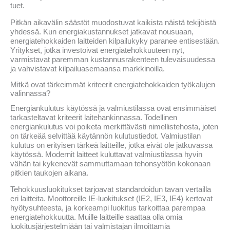
tuet.
Pitkän aikavälin säästöt muodostuvat kaikista näistä tekijöistä
yhdessä. Kun energiakustannukset jatkavat nousuaan,
energiatehokkaiden laitteiden kilpailukyky paranee entisestään.
Yritykset, jotka investoivat energiatehokkuuteen nyt,
varmistavat paremman kustannusrakenteen tulevaisuudessa
ja vahvistavat kilpailuasemaansa markkinoilla.
Mitkä ovat tärkeimmät kriteerit energiatehokkaiden työkalujen
valinnassa?
Energiankulutus käytössä ja valmiustilassa ovat ensimmäiset
tarkasteltavat kriteerit laitehankinnassa. Todellinen
energiankulutus voi poiketa merkittävästi nimellistehosta, joten
on tärkeää selvittää käytännön kulutustiedot. Valmiustilan
kulutus on erityisen tärkeä laitteille, jotka eivät ole jatkuvassa
käytössä. Modernit laitteet kuluttavat valmiustilassa hyvin
vähän tai kykenevät sammuttamaan tehonsyötön kokonaan
pitkien taukojen aikana.
Tehokkuusluokitukset tarjoavat standardoidun tavan vertailla
eri laitteita. Moottoreille IE-luokitukset (IE2, IE3, IE4) kertovat
hyötysuhteesta, ja korkeampi luokitus tarkoittaa parempaa
energiatehokkuutta. Muille laitteille saattaa olla omia
luokitusjärjestelmiään tai valmistajan ilmoittamia