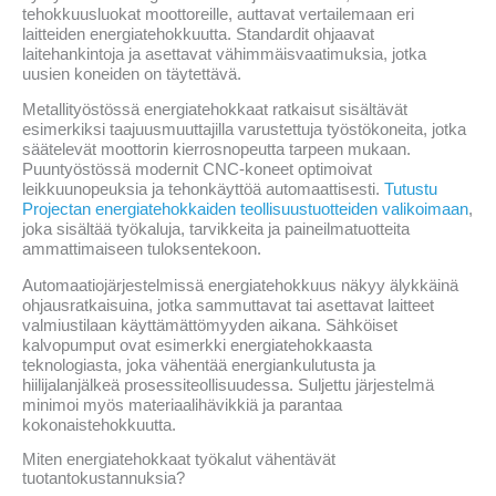
tehokkuusluokat moottoreille, auttavat vertailemaan eri
laitteiden energiatehokkuutta. Standardit ohjaavat
laitehankintoja ja asettavat vähimmäisvaatimuksia, jotka
uusien koneiden on täytettävä.
Metallityöstössä energiatehokkaat ratkaisut sisältävät
esimerkiksi taajuusmuuttajilla varustettuja työstökoneita, jotka
säätelevät moottorin kierrosnopeutta tarpeen mukaan.
Puuntyöstössä modernit CNC-koneet optimoivat
leikkuunopeuksia ja tehonkäyttöä automaattisesti.
Tutustu
Projectan energiatehokkaiden teollisuustuotteiden valikoimaan
,
joka sisältää työkaluja, tarvikkeita ja paineilmatuotteita
ammattimaiseen tuloksentekoon.
Automaatiojärjestelmissä energiatehokkuus näkyy älykkäinä
ohjausratkaisuina, jotka sammuttavat tai asettavat laitteet
valmiustilaan käyttämättömyyden aikana. Sähköiset
kalvopumput ovat esimerkki energiatehokkaasta
teknologiasta, joka vähentää energiankulutusta ja
hiilijalanjälkeä prosessiteollisuudessa. Suljettu järjestelmä
minimoi myös materiaalihävikkiä ja parantaa
kokonaistehokkuutta.
Miten energiatehokkaat työkalut vähentävät
tuotantokustannuksia?