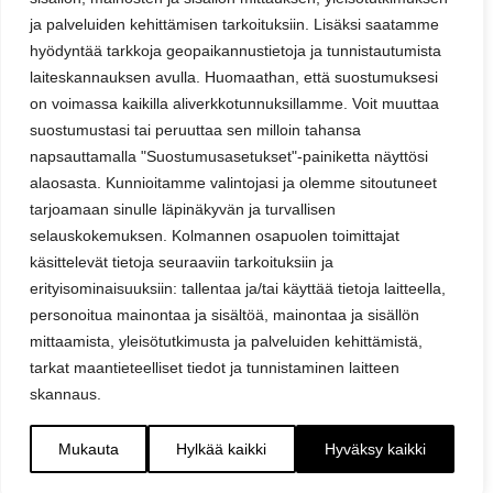
ja palveluiden kehittämisen tarkoituksiin. Lisäksi saatamme
hyödyntää tarkkoja geopaikannustietoja ja tunnistautumista
laiteskannauksen avulla. Huomaathan, että suostumuksesi
on voimassa kaikilla aliverkkotunnuksillamme. Voit muuttaa
suostumustasi tai peruuttaa sen milloin tahansa
napsauttamalla "Suostumusasetukset"-painiketta näyttösi
alaosasta. Kunnioitamme valintojasi ja olemme sitoutuneet
tarjoamaan sinulle läpinäkyvän ja turvallisen
selauskokemuksen. Kolmannen osapuolen toimittajat
käsittelevät tietoja seuraaviin tarkoituksiin ja
erityisominaisuuksiin: tallentaa ja/tai käyttää tietoja laitteella,
personoitua mainontaa ja sisältöä, mainontaa ja sisällön
mittaamista, yleisötutkimusta ja palveluiden kehittämistä,
tarkat maantieteelliset tiedot ja tunnistaminen laitteen
skannaus.
Mukauta
Hylkää kaikki
Hyväksy kaikki