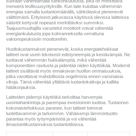
suoraan vähentämällä sähkönkulutusta, joka on merkittävä
menoerä teollisuusyrityksille. Kun laite kuluttaa vähemmän
energiaa samalla tuotantomäärällä, sähkölaskut pienenevät
välittömästi. Erityisesti jatkuvassa käytössä olevissa laitteissa
säästöt kertyvät nopeasti merkittäviksi summiksi.
Taajuusmuuttajilla varustetut moottorit voivat vähentää
energiankulutusta jopa kolmanneksella verrattuna
vakionopeuksisiin moottoreihin.
Huoltokustannukset pienenevät, koska energiatehokkaat
laitteet ovat usein teknisesti edistyneempiä ja kestävämpiä. Ne
tuottavat vähemmän hukkalämpöä, mikä vähentää
komponenttien rasitusta ja pidentää niiden käyttöikää. Modernit
laitteet sisältävät myös ennakoivan huollon ominaisuuksia,
jotka varoittavat mahdollisista ongelmista ennen varsinaisia
vikoja. Tämä vähentää yllättäviä tuotantokatkoja ja kalliita
hätäkorjauksia.
Laitteiden pidempi käyttöikä tarkoittaa harvempia
uusintahankintoja ja parempaa investoinnin tuottoa. Tuotannon
kokonaistehokkuus paranee, kun laitteet toimivat
luotettavammin ja tarkemmin. Vähäisempi lämmöntuotto
parantaa myös työympäristöä ja voi vähentää
ilmastointikustannuksia tuotantotiloissa.