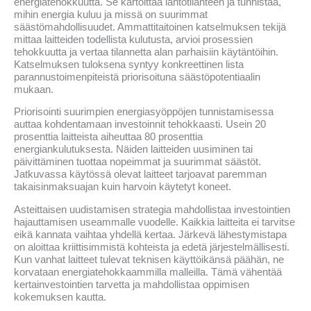
energiatehokkuutta. Se kartoittaa lähtötilanteen ja tunnistaa,
mihin energia kuluu ja missä on suurimmat
säästömahdollisuudet. Ammattitaitoinen katselmuksen tekijä
mittaa laitteiden todellista kulutusta, arvioi prosessien
tehokkuutta ja vertaa tilannetta alan parhaisiin käytäntöihin.
Katselmuksen tuloksena syntyy konkreettinen lista
parannustoimenpiteistä priorisoituna säästöpotentiaalin
mukaan.
Priorisointi suurimpien energiasyöppöjen tunnistamisessa
auttaa kohdentamaan investoinnit tehokkaasti. Usein 20
prosenttia laitteista aiheuttaa 80 prosenttia
energiankulutuksesta. Näiden laitteiden uusiminen tai
päivittäminen tuottaa nopeimmat ja suurimmat säästöt.
Jatkuvassa käytössä olevat laitteet tarjoavat paremman
takaisinmaksuajan kuin harvoin käytetyt koneet.
Asteittaisen uudistamisen strategia mahdollistaa investointien
hajauttamisen useammalle vuodelle. Kaikkia laitteita ei tarvitse
eikä kannata vaihtaa yhdellä kertaa. Järkevä lähestymistapa
on aloittaa kriittisimmistä kohteista ja edetä järjestelmällisesti.
Kun vanhat laitteet tulevat teknisen käyttöikänsä päähän, ne
korvataan energiatehokkaammilla malleilla. Tämä vähentää
kertainvestointien tarvetta ja mahdollistaa oppimisen
kokemuksen kautta.