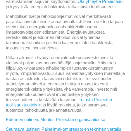
varmistamaan sujuvan käyttöönoton.
Ota yhteyttä Projectaan
ja kysy lisää energiatehokkaista ratkaisuista teollisuuteesi.
Mahdolliset tuet ja rahoitusohjelmat voivat merkittävästi
parantaa investointien kannattavuutta. Julkinen sektori tarjoaa
usein tukea energiatehokkuushankkeisiin osana
ilmastotavoitteiden edistämistä. Energia-avustukset,
investointituet ja edullinen rahoitus voivat lyhentää
takaisinmaksuaikoja ja tehdä laajemmistakin hankkeista
taloudellisesti houkuttelevia.
Pitkän aikavälin hyödyt energiatehokkuusinvestoinneista
ulottuvat paljon kustannussäästöjä laajemmalle. Yrityksen
kilpailukyky paranee alhaisempien tuotantokustannusten
myötä. Ympäristövastuullisuus vahvistaa yrityksen mainetta ja
vastaa asiakkaiden kasvaviin odotuksiin. Tulevaisuuden
sääntelymuutokset ja energian hintojen nousu tekevät
energiatehokkaista yrityksistä yhä vahvempia. Investoinnit
energiatehokkuuteen ovat investointeja yrityksen
tulevaisuuteen ja kestävään kasvuun.
Tutustu Projectan
teollisuustuotteisiin
ja löydä ratkaisut, jotka parantavat
tuotantosi tehokkuutta ja kannattavuutta.
Edellinen uutinen: Muutos Projectan organisaatiossa
Seuraava uutinen: Paineilmakompressorien tekninen vertailu