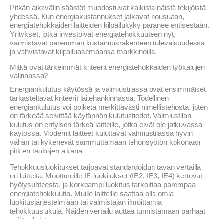
Pitkän aikavälin säästöt muodostuvat kaikista näistä tekijöistä
yhdessä. Kun energiakustannukset jatkavat nousuaan,
energiatehokkaiden laitteiden kilpailukyky paranee entisestään.
Yritykset, jotka investoivat energiatehokkuuteen nyt,
varmistavat paremman kustannusrakenteen tulevaisuudessa
ja vahvistavat kilpailuasemaansa markkinoilla.
Mitkä ovat tärkeimmät kriteerit energiatehokkaiden työkalujen
valinnassa?
Energiankulutus käytössä ja valmiustilassa ovat ensimmäiset
tarkasteltavat kriteerit laitehankinnassa. Todellinen
energiankulutus voi poiketa merkittävästi nimellistehosta, joten
on tärkeää selvittää käytännön kulutustiedot. Valmiustilan
kulutus on erityisen tärkeä laitteille, jotka eivät ole jatkuvassa
käytössä. Modernit laitteet kuluttavat valmiustilassa hyvin
vähän tai kykenevät sammuttamaan tehonsyötön kokonaan
pitkien taukojen aikana.
Tehokkuusluokitukset tarjoavat standardoidun tavan vertailla
eri laitteita. Moottoreille IE-luokitukset (IE2, IE3, IE4) kertovat
hyötysuhteesta, ja korkeampi luokitus tarkoittaa parempaa
energiatehokkuutta. Muille laitteille saattaa olla omia
luokitusjärjestelmiään tai valmistajan ilmoittamia
tehokkuuslukuja. Näiden vertailu auttaa tunnistamaan parhaat