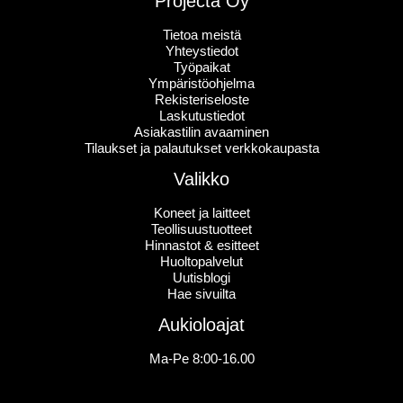
Projecta Oy
Tietoa meistä
Yhteystiedot
Työpaikat
Ympäristöohjelma
Rekisteriseloste
Laskutustiedot
Asiakastilin avaaminen
Tilaukset ja palautukset verkkokaupasta
Valikko
Koneet ja laitteet
Teollisuustuotteet
Hinnastot & esitteet
Huoltopalvelut
Uutisblogi
Hae sivuilta
Aukioloajat
Ma-Pe 8:00-16.00