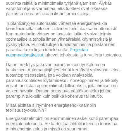
suorinta reittiä ja minimoimalla tyhjänä ajamisen. Älykäs
varastonohjaus varmistaa, että tuotteet ovat oikeassa
paikassa oikeaan aikaan ilman turhia siirtoja.
Tuotantolinjojen automaatio vähentää energiahävikkiä
koordinoimalla kaikkien laitteiden toimintaa saumattomasti.
Kun materiaalin virtaus on tasaista, laitteet voivat toimia
optimaalisella teholla ilman ylimääräisiä käynnistyksiä ja
pysäytyksiä. Pullonkaulojen tunnistaminen ja poistaminen
parantaa koko linjan tehokkuutta.
Projectan
automaatioratkaisut
tukevat tehokasta ja turvallista tuotantoa.
Datan merkitys jatkuvan parantamisen työkaluna on
keskeinen. Automaatiojärjestelmät keräävät valtavasti tietoa
tuotantoprosesseista, jota voidaan analysoida
parannuskohteiden löytämiseksi. Koneoppiminen ja tekoäly
voivat tunnistaa optimointimahdollisuuksia, joita ihmisen on
vaikea havaita. Dataan perustuva päätöksenteko johtaa
parempiin tuloksiin kuin pelkkä kokemus tai intuitio.
Mistä aloittaa siirtyminen energiatehokkaampiin
teollisuustyökaluihin?
Energiakatselmointi on ensimmäinen askel kohti parempaa
energiatehokkuutta. Se kartoittaa lähtötilanteen ja tunnistaa,
mihin energia kuluu ja missä on suurimmat