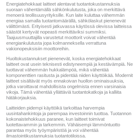
Energiatehokkaat laitteet alentavat tuotantokustannuksia
suoraan vähentämällä sähkönkulutusta, joka on merkittävä
menoerä teollisuusyrityksille. Kun laite kuluttaa vähemmän
energiaa samalla tuotantomäärällä, sähkölaskut pienenevät
välittömästi. Erityisesti jatkuvassa käytössä olevissa laitteissa
säästöt kertyvät nopeasti merkittäviksi summiksi.
Taajuusmuuttajilla varustetut moottorit voivat vähentää
energiankulutusta jopa kolmanneksella verrattuna
vakionopeuksisiin moottoreihin.
Huoltokustannukset pienenevät, koska energiatehokkaat
laitteet ovat usein teknisesti edistyneempiä ja kestävämpiä. Ne
tuottavat vähemmän hukkalämpöä, mikä vähentää
komponenttien rasitusta ja pidentää niiden käyttöikää. Modernit
laitteet sisältävät myös ennakoivan huollon ominaisuuksia,
jotka varoittavat mahdollisista ongelmista ennen varsinaisia
vikoja. Tämä vähentää yllättäviä tuotantokatkoja ja kalliita
hätäkorjauksia.
Laitteiden pidempi käyttöikä tarkoittaa harvempia
uusintahankintoja ja parempaa investoinnin tuottoa. Tuotannon
kokonaistehokkuus paranee, kun laitteet toimivat
luotettavammin ja tarkemmin. Vähäisempi lämmöntuotto
parantaa myös työympäristöä ja voi vähentää
ilmastointikustannuksia tuotantotiloissa.