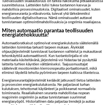
Tulevaisuuden skaalautuvuus on tärkeä näkökulma pitkäaikaisessa
suunnittelussa. Laitteiden tulisi tukea tuotannon kasvua ja
mahdollisia prosessimuutoksia. Digitaaliset ominaisuudet, kuten
energianseuranta ja etävalvonta, tulevat yhä tärkeämmiksi
teollisuuden digitalisoituessa. Nämä ominaisuudet auttavat
tunnistamaan optimointimahdollisuuksia ja ongelmia reaaliajassa.
Miten automaatio parantaa teollisuuden
energiatehokkuutta?
Automaatioratkaisut optimoivat energiankulutusta säätelemällä
laitteiden toimintaa tarkasti tarpeen mukaan. Älykkäät
ohjausjärjestelmät tunnistavat tuotannon vaihtelut ja mukauttavat
tehonkäyttöä automaattisesti. Kun tuotantolinjalla ei ole
materiaalia käsiteltävänä, järjestelmä voi hidastaa tai pysäyttää
laitteita turhien käyntien välttämiseksi. Taajuusmuuttajat
säätelevät moottoreiden kierrosnopeutta portaattomasti, mikä
eliminoi täydellä teholla pyörimisen tarpeen kaikissa tilanteissa.
Energianseurantajärjestelmät keräävät jatkuvasti tietoa laitteiden
ja prosessien energiankulutuksesta. Ne paljastavat turhan
kulutuksen, tehottomat käytänteet ja poikkeamat normaalista
toiminnasta. Reaaliaikainen seuranta mahdollistaa nopean
reagoinnin ongelmiin ja auttaa tunnistamaan suurimmat
energiasyöpöt. Historiallinen data paljastaa trendejä ja auttaa