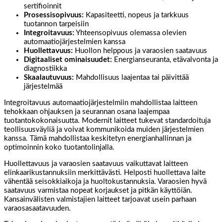
sertifioinnit
Prosessisopivuus:
Kapasiteetti, nopeus ja tarkkuus
tuotannon tarpeisiin
Integroitavuus:
Yhteensopivuus olemassa olevien
automaatiojärjestelmien kanssa
Huollettavuus:
Huollon helppous ja varaosien saatavuus
Digitaaliset ominaisuudet:
Energianseuranta, etävalvonta ja
diagnostiikka
Skaalautuvuus:
Mahdollisuus laajentaa tai päivittää
järjestelmää
Integroitavuus automaatiojärjestelmiin mahdollistaa laitteen
tehokkaan ohjauksen ja seurannan osana laajempaa
tuotantokokonaisuutta. Modernit laitteet tukevat standardoituja
teollisuusväyliä ja voivat kommunikoida muiden järjestelmien
kanssa. Tämä mahdollistaa keskitetyn energianhallinnan ja
optimoinnin koko tuotantolinjalla.
Huollettavuus ja varaosien saatavuus vaikuttavat laitteen
elinkaarikustannuksiin merkittävästi. Helposti huollettava laite
vähentää seisokkiaikoja ja huoltokustannuksia. Varaosien hyvä
saatavuus varmistaa nopeat korjaukset ja pitkän käyttöiän.
Kansainvälisten valmistajien laitteet tarjoavat usein parhaan
varaosasaatavuuden.