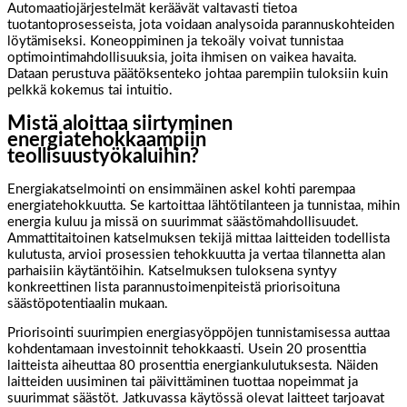
Automaatiojärjestelmät keräävät valtavasti tietoa
tuotantoprosesseista, jota voidaan analysoida parannuskohteiden
löytämiseksi. Koneoppiminen ja tekoäly voivat tunnistaa
optimointimahdollisuuksia, joita ihmisen on vaikea havaita.
Dataan perustuva päätöksenteko johtaa parempiin tuloksiin kuin
pelkkä kokemus tai intuitio.
Mistä aloittaa siirtyminen
energiatehokkaampiin
teollisuustyökaluihin?
Energiakatselmointi on ensimmäinen askel kohti parempaa
energiatehokkuutta. Se kartoittaa lähtötilanteen ja tunnistaa, mihin
energia kuluu ja missä on suurimmat säästömahdollisuudet.
Ammattitaitoinen katselmuksen tekijä mittaa laitteiden todellista
kulutusta, arvioi prosessien tehokkuutta ja vertaa tilannetta alan
parhaisiin käytäntöihin. Katselmuksen tuloksena syntyy
konkreettinen lista parannustoimenpiteistä priorisoituna
säästöpotentiaalin mukaan.
Priorisointi suurimpien energiasyöppöjen tunnistamisessa auttaa
kohdentamaan investoinnit tehokkaasti. Usein 20 prosenttia
laitteista aiheuttaa 80 prosenttia energiankulutuksesta. Näiden
laitteiden uusiminen tai päivittäminen tuottaa nopeimmat ja
suurimmat säästöt. Jatkuvassa käytössä olevat laitteet tarjoavat