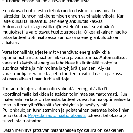
suunnittelemaan pitkän aikavälin parannuksia.
Ennakoiva huolto estää tehokkuuden laskun tunnistamalla
laitteiden kunnon heikkenemisen ennen varsinaisia vikoja. Kun
laite kuluu tai likaantuu, sen energiankulutus kasvaa.
Automaattiset diagnostiikkajärjestelmät havaitsevat nämä
muutokset ja varoittavat huoltotarpeesta. Oikea-aikainen huolto
pitää laitteet optimaalisessa kunnossa ja energiankulutuksen
alhaisena.
Varastonhallintajärjestelmät vähentävät energiahävikkiä
optimoimalla materiaalien liikkeitä ja varastointia. Automaattiset
varastot käyttävät energiaa tehokkaasti siirtämällä tuotteita
suorinta reittiä ja minimoimalla tyhjänä ajamisen. Älykäs
varastonohjaus varmistaa, että tuotteet ovat oikeassa paikassa
oikeaan aikaan ilman turhia siirtoja.
Tuotantolinjojen automaatio vähentää energiahävikkiä
koordinoimalla kaikkien laitteiden toimintaa saumattomasti. Kun
materiaalin virtaus on tasaista, laitteet voivat toimia optimaalisella
teholla ilman ylimääräisiä käynnistyksiä ja pysäytyksiä.
Pullonkaulojen tunnistaminen ja poistaminen parantaa koko linjan
tehokkuutta.
Projectan automaatioratkaisut
tukevat tehokasta ja
turvallista tuotantoa.
Datan merkitys jatkuvan parantamisen työkaluna on keskeinen.