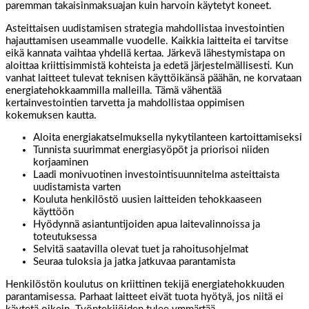
paremman takaisinmaksuajan kuin harvoin käytetyt koneet.
Asteittaisen uudistamisen strategia mahdollistaa investointien
hajauttamisen useammalle vuodelle. Kaikkia laitteita ei tarvitse
eikä kannata vaihtaa yhdellä kertaa. Järkevä lähestymistapa on
aloittaa kriittisimmistä kohteista ja edetä järjestelmällisesti. Kun
vanhat laitteet tulevat teknisen käyttöikänsä päähän, ne korvataan
energiatehokkaammilla malleilla. Tämä vähentää
kertainvestointien tarvetta ja mahdollistaa oppimisen
kokemuksen kautta.
Aloita energiakatselmuksella nykytilanteen kartoittamiseksi
Tunnista suurimmat energiasyöpöt ja priorisoi niiden
korjaaminen
Laadi monivuotinen investointisuunnitelma asteittaista
uudistamista varten
Kouluta henkilöstö uusien laitteiden tehokkaaseen
käyttöön
Hyödynnä asiantuntijoiden apua laitevalinnoissa ja
toteutuksessa
Selvitä saatavilla olevat tuet ja rahoitusohjelmat
Seuraa tuloksia ja jatka jatkuvaa parantamista
Henkilöstön koulutus on kriittinen tekijä energiatehokkuuden
parantamisessa. Parhaat laitteet eivät tuota hyötyä, jos niitä ei