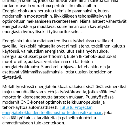
laitteita ja koneita, jotka kuluttavat vähemmän sähköä samalla
tuotantotasolla verrattuna perinteisiin ratkaisuihin.
Energiatehokkuus perustuu teknisiin parannuksiin, kuten
moderneihin moottoreihin, älykkääseen tehonsäätelyyn ja
optimoituun mekaaniseen rakenteeseen. Nämä laitteet vähentävät
energiahävikkiä ja muuttavat suuremman osan käytetystä
energiasta hyödylliseksi työsuoritukseksi.
Energiankulutusta mitataan teollisuustyökaluissa useilla eri
tavoilla. Keskeisiä mittareita ovat nimellisteho, todellinen kulutus
käytössä, valmiustilan energiankulutus sekä hyötysuhde.
Energialuokitukset ja sertifioinnit, kuten IE-tehokkuusluokat
moottoreille, auttavat vertailemaan eri laitteiden
energiatehokkuutta. Standardit ohjaavat laitehankintoja ja
asettavat vähimmäisvaatimuksia, jotka uusien koneiden on
täytettävä.
Metallityöstössä energiatehokkaat ratkaisut sisältävät esimerkiksi
taajuusmuuttajilla varustettuja työstökoneita, jotka säätelevät
moottorin kierrosnopeutta tarpeen mukaan. Puuntyöstössä
modernit CNC-koneet optimoivat leikkuunopeuksia ja
tehonkäyttöä automaattisesti.
Tutustu Projectan
energiatehokkaiden teollisuustuotteiden valikoimaan
, joka
sisältää työkaluja, tarvikkeita ja paineilmatuotteita
ammattimaiseen tuloksentekoon.