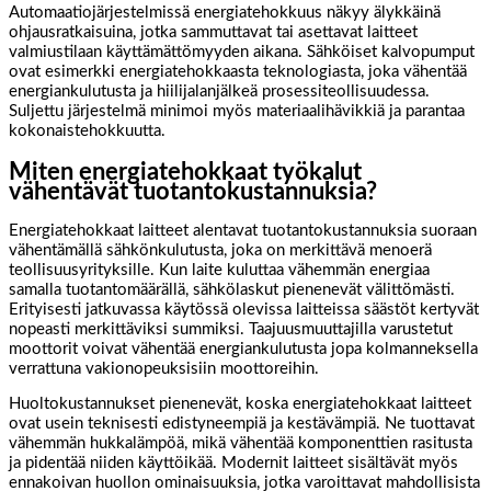
Automaatiojärjestelmissä energiatehokkuus näkyy älykkäinä
ohjausratkaisuina, jotka sammuttavat tai asettavat laitteet
valmiustilaan käyttämättömyyden aikana. Sähköiset kalvopumput
ovat esimerkki energiatehokkaasta teknologiasta, joka vähentää
energiankulutusta ja hiilijalanjälkeä prosessiteollisuudessa.
Suljettu järjestelmä minimoi myös materiaalihävikkiä ja parantaa
kokonaistehokkuutta.
Miten energiatehokkaat työkalut
vähentävät tuotantokustannuksia?
Energiatehokkaat laitteet alentavat tuotantokustannuksia suoraan
vähentämällä sähkönkulutusta, joka on merkittävä menoerä
teollisuusyrityksille. Kun laite kuluttaa vähemmän energiaa
samalla tuotantomäärällä, sähkölaskut pienenevät välittömästi.
Erityisesti jatkuvassa käytössä olevissa laitteissa säästöt kertyvät
nopeasti merkittäviksi summiksi. Taajuusmuuttajilla varustetut
moottorit voivat vähentää energiankulutusta jopa kolmanneksella
verrattuna vakionopeuksisiin moottoreihin.
Huoltokustannukset pienenevät, koska energiatehokkaat laitteet
ovat usein teknisesti edistyneempiä ja kestävämpiä. Ne tuottavat
vähemmän hukkalämpöä, mikä vähentää komponenttien rasitusta
ja pidentää niiden käyttöikää. Modernit laitteet sisältävät myös
ennakoivan huollon ominaisuuksia, jotka varoittavat mahdollisista