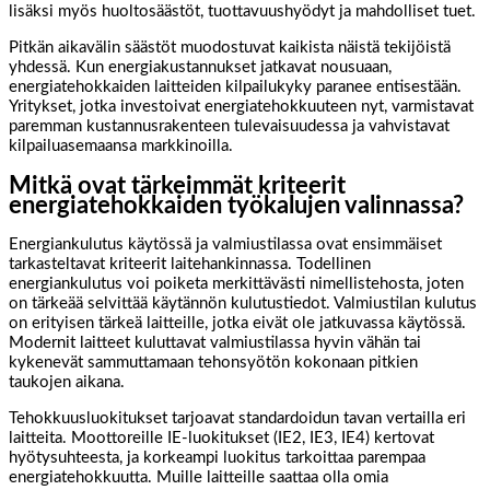
lisäksi myös huoltosäästöt, tuottavuushyödyt ja mahdolliset tuet.
Pitkän aikavälin säästöt muodostuvat kaikista näistä tekijöistä
yhdessä. Kun energiakustannukset jatkavat nousuaan,
energiatehokkaiden laitteiden kilpailukyky paranee entisestään.
Yritykset, jotka investoivat energiatehokkuuteen nyt, varmistavat
paremman kustannusrakenteen tulevaisuudessa ja vahvistavat
kilpailuasemaansa markkinoilla.
Mitkä ovat tärkeimmät kriteerit
energiatehokkaiden työkalujen valinnassa?
Energiankulutus käytössä ja valmiustilassa ovat ensimmäiset
tarkasteltavat kriteerit laitehankinnassa. Todellinen
energiankulutus voi poiketa merkittävästi nimellistehosta, joten
on tärkeää selvittää käytännön kulutustiedot. Valmiustilan kulutus
on erityisen tärkeä laitteille, jotka eivät ole jatkuvassa käytössä.
Modernit laitteet kuluttavat valmiustilassa hyvin vähän tai
kykenevät sammuttamaan tehonsyötön kokonaan pitkien
taukojen aikana.
Tehokkuusluokitukset tarjoavat standardoidun tavan vertailla eri
laitteita. Moottoreille IE-luokitukset (IE2, IE3, IE4) kertovat
hyötysuhteesta, ja korkeampi luokitus tarkoittaa parempaa
energiatehokkuutta. Muille laitteille saattaa olla omia