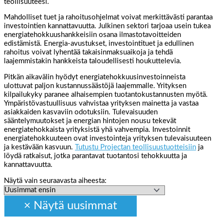
teollisuuteesi.
Mahdolliset tuet ja rahoitusohjelmat voivat merkittävästi parantaa
investointien kannattavuutta. Julkinen sektori tarjoaa usein tukea
energiatehokkuushankkeisiin osana ilmastotavoitteiden
edistämistä. Energia-avustukset, investointituet ja edullinen
rahoitus voivat lyhentää takaisinmaksuaikoja ja tehdä
laajemmistakin hankkeista taloudellisesti houkuttelevia.
Pitkän aikavälin hyödyt energiatehokkuusinvestoinneista
ulottuvat paljon kustannussäästöjä laajemmalle. Yrityksen
kilpailukyky paranee alhaisempien tuotantokustannusten myötä.
Ympäristövastuullisuus vahvistaa yrityksen mainetta ja vastaa
asiakkaiden kasvaviin odotuksiin. Tulevaisuuden
sääntelymuutokset ja energian hintojen nousu tekevät
energiatehokkaista yrityksistä yhä vahvempia. Investoinnit
energiatehokkuuteen ovat investointeja yrityksen tulevaisuuteen
ja kestävään kasvuun.
Tutustu Projectan teollisuustuotteisiin
ja
löydä ratkaisut, jotka parantavat tuotantosi tehokkuutta ja
kannattavuutta.
Näytä vain seuraavasta aiheesta: