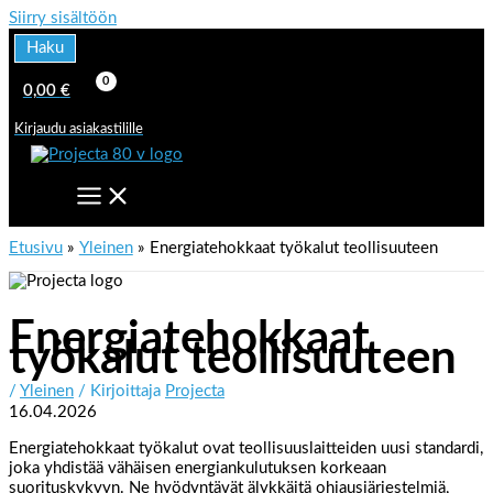
Siirry sisältöön
Haku
0,00
€
Kirjaudu asiakastilille
Etusivu
Yleinen
Energiatehokkaat työkalut teollisuuteen
Energiatehokkaat
työkalut teollisuuteen
/
Yleinen
/ Kirjoittaja
Projecta
16.04.2026
Energiatehokkaat työkalut ovat teollisuuslaitteiden uusi standardi,
joka yhdistää vähäisen energiankulutuksen korkeaan
suorituskykyyn. Ne hyödyntävät älykkäitä ohjausjärjestelmiä,