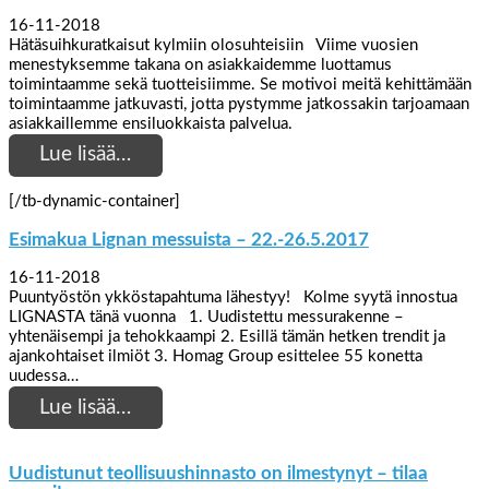
16-11-2018
Hätäsuihkuratkaisut kylmiin olosuhteisiin Viime vuosien
menestyksemme takana on asiakkaidemme luottamus
toimintaamme sekä tuotteisiimme. Se motivoi meitä kehittämään
toimintaamme jatkuvasti, jotta pystymme jatkossakin tarjoamaan
asiakkaillemme ensiluokkaista palvelua.
Lue lisää…
[/tb-dynamic-container]
Esimakua Lignan messuista – 22.-26.5.2017
16-11-2018
Puuntyöstön ykköstapahtuma lähestyy! Kolme syytä innostua
LIGNASTA tänä vuonna 1. Uudistettu messurakenne –
yhtenäisempi ja tehokkaampi 2. Esillä tämän hetken trendit ja
ajankohtaiset ilmiöt 3. Homag Group esittelee 55 konetta
uudessa…
Lue lisää…
Uudistunut teollisuushinnasto on ilmestynyt – tilaa