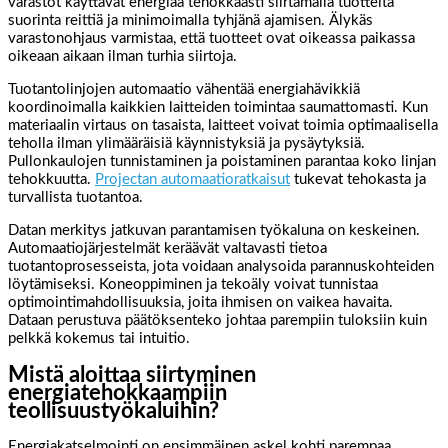
varastot käyttävät energiaa tehokkaasti siirtämällä tuotteita
suorinta reittiä ja minimoimalla tyhjänä ajamisen. Älykäs
varastonohjaus varmistaa, että tuotteet ovat oikeassa paikassa
oikeaan aikaan ilman turhia siirtoja.
Tuotantolinjojen automaatio vähentää energiahävikkiä
koordinoimalla kaikkien laitteiden toimintaa saumattomasti. Kun
materiaalin virtaus on tasaista, laitteet voivat toimia optimaalisella
teholla ilman ylimääräisiä käynnistyksiä ja pysäytyksiä.
Pullonkaulojen tunnistaminen ja poistaminen parantaa koko linjan
tehokkuutta.
Projectan automaatioratkaisut
tukevat tehokasta ja
turvallista tuotantoa.
Datan merkitys jatkuvan parantamisen työkaluna on keskeinen.
Automaatiojärjestelmät keräävät valtavasti tietoa
tuotantoprosesseista, jota voidaan analysoida parannuskohteiden
löytämiseksi. Koneoppiminen ja tekoäly voivat tunnistaa
optimointimahdollisuuksia, joita ihmisen on vaikea havaita.
Dataan perustuva päätöksenteko johtaa parempiin tuloksiin kuin
pelkkä kokemus tai intuitio.
Mistä aloittaa siirtyminen
energiatehokkaampiin
teollisuustyökaluihin?
Energiakatselmointi on ensimmäinen askel kohti parempaa