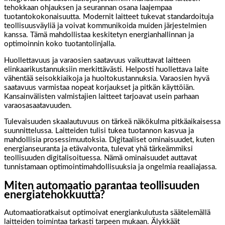
tehokkaan ohjauksen ja seurannan osana laajempaa
tuotantokokonaisuutta. Modernit laitteet tukevat standardoituja
teollisuusväyliä ja voivat kommunikoida muiden järjestelmien
kanssa. Tämä mahdollistaa keskitetyn energianhallinnan ja
optimoinnin koko tuotantolinjalla.
Huollettavuus ja varaosien saatavuus vaikuttavat laitteen
elinkaarikustannuksiin merkittävästi. Helposti huollettava laite
vähentää seisokkiaikoja ja huoltokustannuksia. Varaosien hyvä
saatavuus varmistaa nopeat korjaukset ja pitkän käyttöiän.
Kansainvälisten valmistajien laitteet tarjoavat usein parhaan
varaosasaatavuuden.
Tulevaisuuden skaalautuvuus on tärkeä näkökulma pitkäaikaisessa
suunnittelussa. Laitteiden tulisi tukea tuotannon kasvua ja
mahdollisia prosessimuutoksia. Digitaaliset ominaisuudet, kuten
energianseuranta ja etävalvonta, tulevat yhä tärkeämmiksi
teollisuuden digitalisoituessa. Nämä ominaisuudet auttavat
tunnistamaan optimointimahdollisuuksia ja ongelmia reaaliajassa.
Miten automaatio parantaa teollisuuden
energiatehokkuutta?
Automaatioratkaisut optimoivat energiankulutusta säätelemällä
laitteiden toimintaa tarkasti tarpeen mukaan. Älykkäät