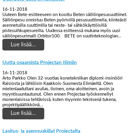
16-11-2018
Uuteen Bete-esitteeseen on koottu Beten säiliönpesusuuttimet.
Säiliönpesu onnistuu Beten pyörivillä pesusuuttimella, kiinteästi
asennetuilla suuttimilla tai neste- tai sähkökäyttöisillä
pistesuihkupesureilla. Uudessa esitteessä mukana myös uusi
säiliönpesurimalli Orbitor100. BETE on suutinteknologian…
Lue lisää…
Uutta osaamista Projectan tiimiin
16-11-2018
Arto Parkko Olen 32-vuotias konetekniikan diplomi-insinööri
Raisiosta ja lähtöisin Kaakkois-Suomesta Elimäeltä. Olen
mielenlaadultani avulias, iloinen, oma-aloitteinen, avoin ja
myyntisuuntautunut. Olen ennen Projectaa työskennellyt
monenlaisissa tehtävissä, kuten myynnin teknisenä tukena,
projektipäällikkönä…
Lue lisää…
Lasitus- ja asennuskiilat Projectalta