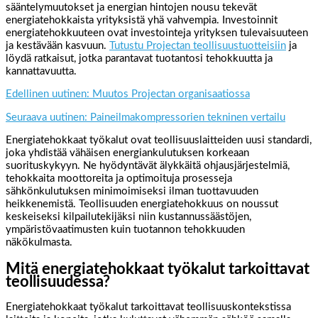
sääntelymuutokset ja energian hintojen nousu tekevät
energiatehokkaista yrityksistä yhä vahvempia. Investoinnit
energiatehokkuuteen ovat investointeja yrityksen tulevaisuuteen
ja kestävään kasvuun.
Tutustu Projectan teollisuustuotteisiin
ja
löydä ratkaisut, jotka parantavat tuotantosi tehokkuutta ja
kannattavuutta.
Edellinen uutinen: Muutos Projectan organisaatiossa
Seuraava uutinen: Paineilmakompressorien tekninen vertailu
Energiatehokkaat työkalut ovat teollisuuslaitteiden uusi standardi,
joka yhdistää vähäisen energiankulutuksen korkeaan
suorituskykyyn. Ne hyödyntävät älykkäitä ohjausjärjestelmiä,
tehokkaita moottoreita ja optimoituja prosesseja
sähkönkulutuksen minimoimiseksi ilman tuottavuuden
heikkenemistä. Teollisuuden energiatehokkuus on noussut
keskeiseksi kilpailutekijäksi niin kustannussäästöjen,
ympäristövaatimusten kuin tuotannon tehokkuuden
näkökulmasta.
Mitä energiatehokkaat työkalut tarkoittavat
teollisuudessa?
Energiatehokkaat työkalut tarkoittavat teollisuuskontekstissa