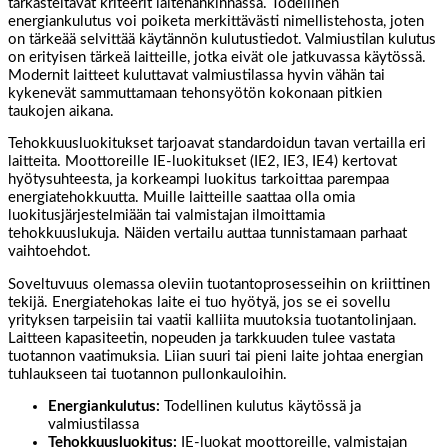
tarkasteltavat kriteerit laitehankinnassa. Todellinen
energiankulutus voi poiketa merkittävästi nimellistehosta, joten
on tärkeää selvittää käytännön kulutustiedot. Valmiustilan kulutus
on erityisen tärkeä laitteille, jotka eivät ole jatkuvassa käytössä.
Modernit laitteet kuluttavat valmiustilassa hyvin vähän tai
kykenevät sammuttamaan tehonsyötön kokonaan pitkien
taukojen aikana.
Tehokkuusluokitukset tarjoavat standardoidun tavan vertailla eri
laitteita. Moottoreille IE-luokitukset (IE2, IE3, IE4) kertovat
hyötysuhteesta, ja korkeampi luokitus tarkoittaa parempaa
energiatehokkuutta. Muille laitteille saattaa olla omia
luokitusjärjestelmiään tai valmistajan ilmoittamia
tehokkuuslukuja. Näiden vertailu auttaa tunnistamaan parhaat
vaihtoehdot.
Soveltuvuus olemassa oleviin tuotantoprosesseihin on kriittinen
tekijä. Energiatehokas laite ei tuo hyötyä, jos se ei sovellu
yrityksen tarpeisiin tai vaatii kalliita muutoksia tuotantolinjaan.
Laitteen kapasiteetin, nopeuden ja tarkkuuden tulee vastata
tuotannon vaatimuksia. Liian suuri tai pieni laite johtaa energian
tuhlaukseen tai tuotannon pullonkauloihin.
Energiankulutus:
Todellinen kulutus käytössä ja
valmiustilassa
Tehokkuusluokitus:
IE-luokat moottoreille, valmistajan