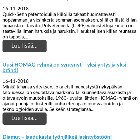
16-11-2018
Quick-Setin patentoiduilla kiiloilla takaat huomattavasti
nopeamman ja yksinkertaisemman asennuksen, sillä erillistä kiilan
liimausta ei tarvita. Polyeteenistä (LDPE) valmistettuja kiiloja on
saatavilla ilman haruksia ja haruksin. Haruksellisen kiilan reunassa
on tappeja,…
Lue lisää…
Uusi HOMAG-ryhmä on syntynyt – yksi yritys ja yksi
brändi
16-11-2018
Minkä tahansa yrityksen, joka etsii menestystä nykypäivän
taloudessa, on seurattava markkinoita, kuunneltava asiakasta ja
oltava avoin muutoksille. 1960-luvulta lähtien HOMAG-ryhmä on
ajanut puunjalostusteollisuutta eteenpäin innovaatioiden ja
teknologioiden avulla. Selkeän strategiansa…
Lue lisää…
Diamut – laadukasta työnjälkeä lasintyöstöön!