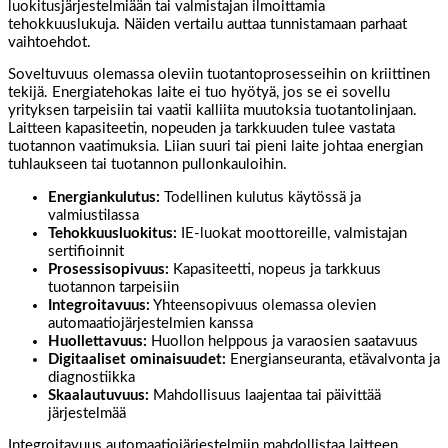
luokitusjärjestelmiään tai valmistajan ilmoittamia
tehokkuuslukuja. Näiden vertailu auttaa tunnistamaan parhaat
vaihtoehdot.
Soveltuvuus olemassa oleviin tuotantoprosesseihin on kriittinen
tekijä. Energiatehokas laite ei tuo hyötyä, jos se ei sovellu
yrityksen tarpeisiin tai vaatii kalliita muutoksia tuotantolinjaan.
Laitteen kapasiteetin, nopeuden ja tarkkuuden tulee vastata
tuotannon vaatimuksia. Liian suuri tai pieni laite johtaa energian
tuhlaukseen tai tuotannon pullonkauloihin.
Energiankulutus:
Todellinen kulutus käytössä ja
valmiustilassa
Tehokkuusluokitus:
IE-luokat moottoreille, valmistajan
sertifioinnit
Prosessisopivuus:
Kapasiteetti, nopeus ja tarkkuus
tuotannon tarpeisiin
Integroitavuus:
Yhteensopivuus olemassa olevien
automaatiojärjestelmien kanssa
Huollettavuus:
Huollon helppous ja varaosien saatavuus
Digitaaliset ominaisuudet:
Energianseuranta, etävalvonta ja
diagnostiikka
Skaalautuvuus:
Mahdollisuus laajentaa tai päivittää
järjestelmää
Integroitavuus automaatiojärjestelmiin mahdollistaa laitteen