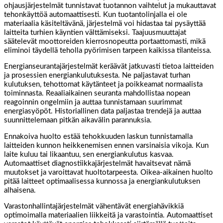
ohjausjärjestelmät tunnistavat tuotannon vaihtelut ja mukauttavat
tehonkäyttöä automaattisesti. Kun tuotantolinjalla ei ole
materiaalia käsiteltävänä, järjestelmä voi hidastaa tai pysäyttää
laitteita turhien käyntien välttämiseksi. Taajuusmuuttajat
säätelevät moottoreiden kierrosnopeutta portaattomasti, mikä
eliminoi täydellä teholla pyörimisen tarpeen kaikissa tilanteissa.
Energianseurantajärjestelmät keräävät jatkuvasti tietoa laitteiden
ja prosessien energiankulutuksesta. Ne paljastavat turhan
kulutuksen, tehottomat käytänteet ja poikkeamat normaalista
toiminnasta. Reaaliaikainen seuranta mahdollistaa nopean
reagoinnin ongelmiin ja auttaa tunnistamaan suurimmat
energiasyöpöt. Historiallinen data paljastaa trendejä ja auttaa
suunnittelemaan pitkän aikavälin parannuksia.
Ennakoiva huolto estää tehokkuuden laskun tunnistamalla
laitteiden kunnon heikkenemisen ennen varsinaisia vikoja. Kun
laite kuluu tai likaantuu, sen energiankulutus kasvaa.
Automaattiset diagnostiikkajärjestelmät havaitsevat nämä
muutokset ja varoittavat huoltotarpeesta. Oikea-aikainen huolto
pitää laitteet optimaalisessa kunnossa ja energiankulutuksen
alhaisena.
Varastonhallintajärjestelmät vähentävät energiahävikkiä
optimoimalla materiaalien liikkeitä ja varastointia. Automaattiset