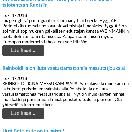
talotehtaan Ruotsiin
16-11-2018
Image rights/ photographer: Company Lindbaecks Bygg AB
Perinteikäs ruotsalainen asuntovalmistaja Lindbäcks Bygg AB on
solminut sopimuksen paikallisen edustajan kanssa WEINMANN:n
tuotantolinjan toimittamisesta. Kaupan solmimisen myötä
Euroopan modernein tehdas nousee Piteåån,…
Lue lisää…
Reinboldilla on liuta vastustamattomia messutarjouksia!
16-11-2018
REINBOLD LIGNA MESSUKAMPANJA! Saksalaisella murskainten
ja briketti puristimien valmistajalla Reinboldilla on liuta
vastustamattomia messutarjouksia! Nyt on murskainten hinnat
murskattu ja puristimien hinnat puristettu todella pieneen! Ota
yhteyttä ja kerro murskaus…
Lue lisää…
Uusi Bete-esite on julkaistu!