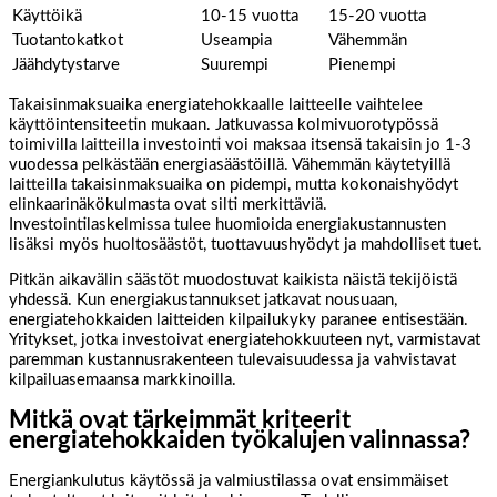
Käyttöikä
10-15 vuotta
15-20 vuotta
Tuotantokatkot
Useampia
Vähemmän
Jäähdytystarve
Suurempi
Pienempi
Takaisinmaksuaika energiatehokkaalle laitteelle vaihtelee
käyttöintensiteetin mukaan. Jatkuvassa kolmivuorotypössä
toimivilla laitteilla investointi voi maksaa itsensä takaisin jo 1-3
vuodessa pelkästään energiasäästöillä. Vähemmän käytetyillä
laitteilla takaisinmaksuaika on pidempi, mutta kokonaishyödyt
elinkaarinäkökulmasta ovat silti merkittäviä.
Investointilaskelmissa tulee huomioida energiakustannusten
lisäksi myös huoltosäästöt, tuottavuushyödyt ja mahdolliset tuet.
Pitkän aikavälin säästöt muodostuvat kaikista näistä tekijöistä
yhdessä. Kun energiakustannukset jatkavat nousuaan,
energiatehokkaiden laitteiden kilpailukyky paranee entisestään.
Yritykset, jotka investoivat energiatehokkuuteen nyt, varmistavat
paremman kustannusrakenteen tulevaisuudessa ja vahvistavat
kilpailuasemaansa markkinoilla.
Mitkä ovat tärkeimmät kriteerit
energiatehokkaiden työkalujen valinnassa?
Energiankulutus käytössä ja valmiustilassa ovat ensimmäiset