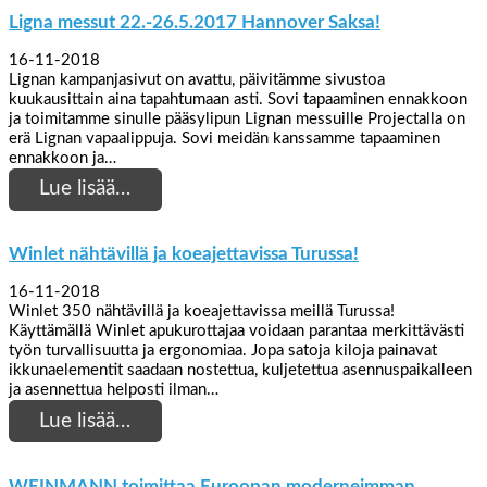
Ligna messut 22.-26.5.2017 Hannover Saksa!
16-11-2018
Lignan kampanjasivut on avattu, päivitämme sivustoa
kuukausittain aina tapahtumaan asti. Sovi tapaaminen ennakkoon
ja toimitamme sinulle pääsylipun Lignan messuille Projectalla on
erä Lignan vapaalippuja. Sovi meidän kanssamme tapaaminen
ennakkoon ja…
Lue lisää…
Winlet nähtävillä ja koeajettavissa Turussa!
16-11-2018
Winlet 350 nähtävillä ja koeajettavissa meillä Turussa!
Käyttämällä Winlet apukurottajaa voidaan parantaa merkittävästi
työn turvallisuutta ja ergonomiaa. Jopa satoja kiloja painavat
ikkunaelementit saadaan nostettua, kuljetettua asennuspaikalleen
ja asennettua helposti ilman…
Lue lisää…
WEINMANN toimittaa Euroopan moderneimman