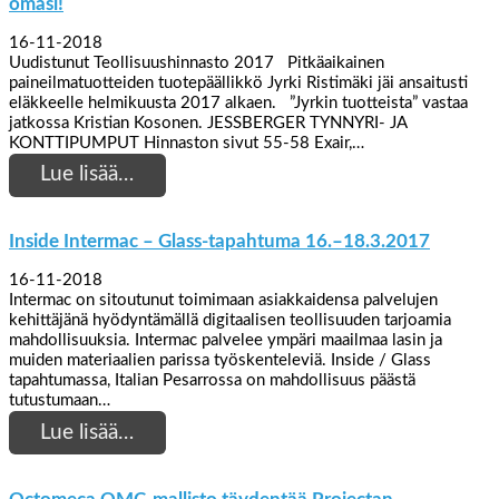
omasi!
16-11-2018
Uudistunut Teollisuushinnasto 2017 Pitkäaikainen
paineilmatuotteiden tuotepäällikkö Jyrki Ristimäki jäi ansaitusti
eläkkeelle helmikuusta 2017 alkaen. ”Jyrkin tuotteista” vastaa
jatkossa Kristian Kosonen. JESSBERGER TYNNYRI- JA
KONTTIPUMPUT Hinnaston sivut 55-58 Exair,…
Lue lisää…
Inside Intermac – Glass-tapahtuma 16.–18.3.2017
16-11-2018
Intermac on sitoutunut toimimaan asiakkaidensa palvelujen
kehittäjänä hyödyntämällä digitaalisen teollisuuden tarjoamia
mahdollisuuksia. Intermac palvelee ympäri maailmaa lasin ja
muiden materiaalien parissa työskenteleviä. Inside / Glass
tapahtumassa, Italian Pesarrossa on mahdollisuus päästä
tutustumaan…
Lue lisää…