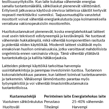
teollisuusyrityksille. Kun laite kuluttaa vähemmän energiaa
samalla tuotantomäärällä, sähkölaskut pienenevät välittömästi.
Erityisesti jatkuvassa käytössä olevissa laitteissa säästöt kertyvät
nopeasti merkittäviksi summiksi. Taajuusmuuttajilla varustetut
moottorit voivat vähentää energiankulutusta jopa kolmanneksella
verrattuna vakionopeuksisiin moottoreihin.
Huoltokustannukset pienenevät, koska energiatehokkaat laitteet
ovat usein teknisesti edistyneempiä ja kestävämpiä. Ne tuottavat
vähemmän hukkalämpöä, mikä vähentää komponenttien rasitusta
ja pidentää niiden käyttöikää. Modernit laitteet sisältävät myös
ennakoivan huollon ominaisuuksia, jotka varoittavat mahdollisista
ongelmista ennen varsinaisia vikoja. Tämä vähentää yllättäviä
tuotantokatkoja ja kalliita hätäkorjauksia.
Laitteiden pidempi käyttöikä tarkoittaa harvempia
uusintahankintoja ja parempaa investoinnin tuottoa. Tuotannon
kokonaistehokkuus paranee, kun laitteet toimivat luotettavammin
ja tarkemmin. Vähäisempi lämmöntuotto parantaa myös
työympäristöä ja voi vähentää ilmastointikustannuksia
tuotantotiloissa.
Kustannustekijä
Perinteinen laite
Energiatehokas laite
Vuotuinen sähkönkulutus
Perustaso
25-40% vähemmän
Huoltoväli
Tiheämpi
Harvempi