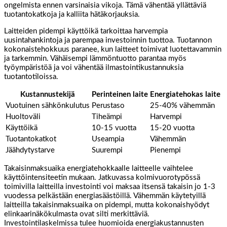
ongelmista ennen varsinaisia vikoja. Tämä vähentää yllättäviä
tuotantokatkoja ja kalliita hätäkorjauksia.
Laitteiden pidempi käyttöikä tarkoittaa harvempia
uusintahankintoja ja parempaa investoinnin tuottoa. Tuotannon
kokonaistehokkuus paranee, kun laitteet toimivat luotettavammin
ja tarkemmin. Vähäisempi lämmöntuotto parantaa myös
työympäristöä ja voi vähentää ilmastointikustannuksia
tuotantotiloissa.
Kustannustekijä
Perinteinen laite
Energiatehokas laite
Vuotuinen sähkönkulutus
Perustaso
25-40% vähemmän
Huoltoväli
Tiheämpi
Harvempi
Käyttöikä
10-15 vuotta
15-20 vuotta
Tuotantokatkot
Useampia
Vähemmän
Jäähdytystarve
Suurempi
Pienempi
Takaisinmaksuaika energiatehokkaalle laitteelle vaihtelee
käyttöintensiteetin mukaan. Jatkuvassa kolmivuorotypössä
toimivilla laitteilla investointi voi maksaa itsensä takaisin jo 1-3
vuodessa pelkästään energiasäästöillä. Vähemmän käytetyillä
laitteilla takaisinmaksuaika on pidempi, mutta kokonaishyödyt
elinkaarinäkökulmasta ovat silti merkittäviä.
Investointilaskelmissa tulee huomioida energiakustannusten