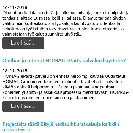
16-11-2018
Diamut on italialainen terä- ja laikkavalmistaja, jonka toimipiste ja
tehdas sijaitsee Lugossa, koillis-Italiassa. Diamut tarjoaa täyden
valikoiman korkealaatuisia työkaluja lasintyöstöön. Tehtaalla
sekoitetaan työkaluihin tarvittavat raaka-aine konsentraatiot ja
valmistetaan työkalut suunnittelutyöstä…
Lue lisää…
Olethan jo ottanut HOMAG eParts-palvelun käyttöön?
16-11-2018
HOMAG eParts-palvelu on entistä helpompi käyttää Uudistetut
HOMAG Groupin verkkosivut mahdollistavat eParts-palvelun
käytön entistä helpommin. Palvelu parantaa ja nopeuttaa
koneiden ylläpito- ja asiakkuusprosessia merkittävästi. HOMAG-
koneiden varaosien tunnistaminen ja tilaaminen…
Lue lisää…
Projectalta räätälöityjä hätäsuihkuratkaisuja kaikkiin
olosuhteisiin