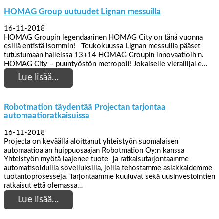
HOMAG Group uutuudet Lignan messuilla
16-11-2018
HOMAG Groupin legendaarinen HOMAG City on tänä vuonna
esillä entistä isommin! Toukokuussa Lignan messuilla pääset
tutustumaan halleissa 13+14 HOMAG Groupin innovaatioihin.
HOMAG City – puuntyöstön metropoli! Jokaiselle vierailijalle…
Lue lisää…
Robotmation täydentää Projectan tarjontaa
automaatioratkaisuissa
16-11-2018
Projecta on keväällä aloittanut yhteistyön suomalaisen
automaatioalan huippuosaajan Robotmation Oy:n kanssa
Yhteistyön myötä laajenee tuote- ja ratkaisutarjontaamme
automatisoiduilla sovelluksilla, joilla tehostamme asiakkaidemme
tuotantoprosesseja. Tarjontaamme kuuluvat sekä uusinvestointien
ratkaisut että olemassa…
Lue lisää…