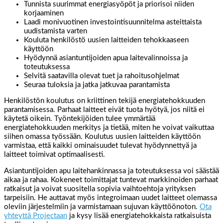
Tunnista suurimmat energiasyöpöt ja priorisoi niiden
korjaaminen
Laadi monivuotinen investointisuunnitelma asteittaista
uudistamista varten
Kouluta henkilöstö uusien laitteiden tehokkaaseen
käyttöön
Hyödynnä asiantuntijoiden apua laitevalinnoissa ja
toteutuksessa
Selvitä saatavilla olevat tuet ja rahoitusohjelmat
Seuraa tuloksia ja jatka jatkuvaa parantamista
Henkilöstön koulutus on kriittinen tekijä energiatehokkuuden
parantamisessa. Parhaat laitteet eivät tuota hyötyä, jos niitä ei
käytetä oikein. Työntekijöiden tulee ymmärtää
energiatehokkuuden merkitys ja tietää, miten he voivat vaikuttaa
siihen omassa työssään. Koulutus uusien laitteiden käyttöön
varmistaa, että kaikki ominaisuudet tulevat hyödynnettyä ja
laitteet toimivat optimaalisesti.
Asiantuntijoiden apu laitehankinnassa ja toteutuksessa voi säästää
aikaa ja rahaa. Kokeneet toimittajat tuntevat markkinoiden parhaat
ratkaisut ja voivat suositella sopivia vaihtoehtoja yrityksen
tarpeisiin. He auttavat myös integroimaan uudet laitteet olemassa
oleviin järjestelmiin ja varmistamaan sujuvan käyttöönoton.
Ota
yhteyttä Projectaan
ja kysy lisää energiatehokkaista ratkaisuista