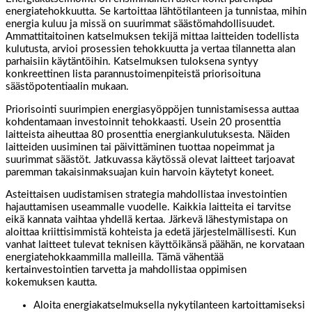
energiatehokkuutta. Se kartoittaa lähtötilanteen ja tunnistaa, mihin
energia kuluu ja missä on suurimmat säästömahdollisuudet.
Ammattitaitoinen katselmuksen tekijä mittaa laitteiden todellista
kulutusta, arvioi prosessien tehokkuutta ja vertaa tilannetta alan
parhaisiin käytäntöihin. Katselmuksen tuloksena syntyy
konkreettinen lista parannustoimenpiteistä priorisoituna
säästöpotentiaalin mukaan.
Priorisointi suurimpien energiasyöppöjen tunnistamisessa auttaa
kohdentamaan investoinnit tehokkaasti. Usein 20 prosenttia
laitteista aiheuttaa 80 prosenttia energiankulutuksesta. Näiden
laitteiden uusiminen tai päivittäminen tuottaa nopeimmat ja
suurimmat säästöt. Jatkuvassa käytössä olevat laitteet tarjoavat
paremman takaisinmaksuajan kuin harvoin käytetyt koneet.
Asteittaisen uudistamisen strategia mahdollistaa investointien
hajauttamisen useammalle vuodelle. Kaikkia laitteita ei tarvitse
eikä kannata vaihtaa yhdellä kertaa. Järkevä lähestymistapa on
aloittaa kriittisimmistä kohteista ja edetä järjestelmällisesti. Kun
vanhat laitteet tulevat teknisen käyttöikänsä päähän, ne korvataan
energiatehokkaammilla malleilla. Tämä vähentää
kertainvestointien tarvetta ja mahdollistaa oppimisen
kokemuksen kautta.
Aloita energiakatselmuksella nykytilanteen kartoittamiseksi