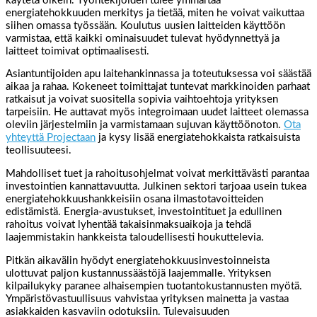
käytetä oikein. Työntekijöiden tulee ymmärtää
energiatehokkuuden merkitys ja tietää, miten he voivat vaikuttaa
siihen omassa työssään. Koulutus uusien laitteiden käyttöön
varmistaa, että kaikki ominaisuudet tulevat hyödynnettyä ja
laitteet toimivat optimaalisesti.
Asiantuntijoiden apu laitehankinnassa ja toteutuksessa voi säästää
aikaa ja rahaa. Kokeneet toimittajat tuntevat markkinoiden parhaat
ratkaisut ja voivat suositella sopivia vaihtoehtoja yrityksen
tarpeisiin. He auttavat myös integroimaan uudet laitteet olemassa
oleviin järjestelmiin ja varmistamaan sujuvan käyttöönoton.
Ota
yhteyttä Projectaan
ja kysy lisää energiatehokkaista ratkaisuista
teollisuuteesi.
Mahdolliset tuet ja rahoitusohjelmat voivat merkittävästi parantaa
investointien kannattavuutta. Julkinen sektori tarjoaa usein tukea
energiatehokkuushankkeisiin osana ilmastotavoitteiden
edistämistä. Energia-avustukset, investointituet ja edullinen
rahoitus voivat lyhentää takaisinmaksuaikoja ja tehdä
laajemmistakin hankkeista taloudellisesti houkuttelevia.
Pitkän aikavälin hyödyt energiatehokkuusinvestoinneista
ulottuvat paljon kustannussäästöjä laajemmalle. Yrityksen
kilpailukyky paranee alhaisempien tuotantokustannusten myötä.
Ympäristövastuullisuus vahvistaa yrityksen mainetta ja vastaa
asiakkaiden kasvaviin odotuksiin. Tulevaisuuden