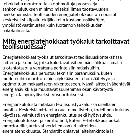
tehokkaita moottoreita ja optimoituja prosesseja
sähkönkulutuksen minimoimiseksi ilman tuottavuuden
heikkenemistä. Teollisuuden energiatehokkuus on noussut
keskeiseksi kilpailutekijäksi niin kustannussäästöjen,
ympäristövaatimusten kuin tuotannon tehokkuuden
näkökulmasta.
Mitä energiatehokkaat työkalut tarkoittavat
teollisuudessa?
Energiatehokkaat työkalut tarkoittavat teollisuuskontekstissa
laitteita ja koneita, jotka kuluttavat vähemmän sähköä samalla
tuotantotasolla verrattuna perinteisiin ratkaisuihin.
Energiatehokkuus perustuu teknisiin parannuksiin, kuten
moderneihin moottoreihin, älykkääseen tehonsäätelyyn ja
optimoituun mekaaniseen rakenteeseen. Nämä laitteet vähentävät
energiahävikkiä ja muuttavat suuremman osan käytetystä
energiasta hyödylliseksi työsuoritukseksi.
Energiankulutusta mitataan teollisuustyökaluissa useilla eri
tavoilla. Keskeisiä mittareita ovat nimellisteho, todellinen kulutus
käytössä, valmiustilan energiankulutus sekä hyötysuhde.
Energialuokitukset ja sertifioinnit, kuten IE-tehokkuusluokat
moottoreille, auttavat vertailemaan eri laitteiden
energiatehokkuutta. Standardit ohjaavat laitehankintoja ja