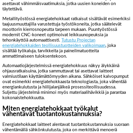
asettavat vähimmäisvaatimuksia, jotka uusien koneiden on
täytettävä.
Metallityöstössä energiatehokkaat ratkaisut sisältävät esimerkiksi
taajuusmuuttajilla varustettuja työstökoneita, jotka säätelevät
moottorin kierrosnopeutta tarpeen mukaan. Puuntyöstössä
modernit CNC-koneet optimoivat leikkuunopeuksia ja
tehonkäyttöä automaattisesti.
Tutustu Projectan
energiatehokkaiden teollisuustuotteiden valikoimaan
, joka
sisältää työkaluja, tarvikkeita ja paineilmatuotteita
ammattimaiseen tuloksentekoon.
Automaatiojärjestelmissä energiatehokkuus näkyy älykkäinä
ohjausratkaisuina, jotka sammuttavat tai asettavat laitteet
valmiustilaan käyttämättömyyden aikana. Sähköiset kalvopumput
ovat esimerkki energiatehokkaasta teknologiasta, joka vähentää
energiankulutusta ja hiilijalanjälkeä prosessiteollisuudessa.
Suljettu järjestelmä minimoi myös materiaalihävikkiä ja parantaa
kokonaistehokkuutta.
Miten energiatehokkaat työkalut
vähentävät tuotantokustannuksia?
Energiatehokkaat laitteet alentavat tuotantokustannuksia suoraan
vähentämällä sähkönkulutusta, joka on merkittävä menoerä