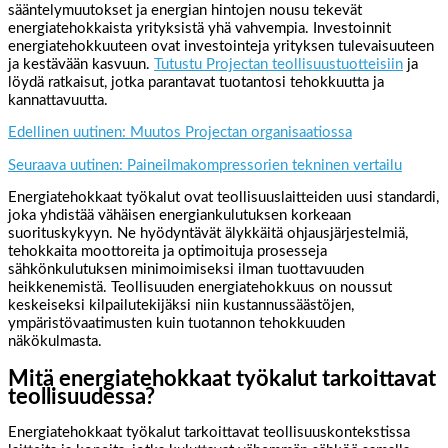
sääntelymuutokset ja energian hintojen nousu tekevät
energiatehokkaista yrityksistä yhä vahvempia. Investoinnit
energiatehokkuuteen ovat investointeja yrityksen tulevaisuuteen
ja kestävään kasvuun.
Tutustu Projectan teollisuustuotteisiin
ja
löydä ratkaisut, jotka parantavat tuotantosi tehokkuutta ja
kannattavuutta.
Edellinen uutinen: Muutos Projectan organisaatiossa
Seuraava uutinen: Paineilmakompressorien tekninen vertailu
Energiatehokkaat työkalut ovat teollisuuslaitteiden uusi standardi,
joka yhdistää vähäisen energiankulutuksen korkeaan
suorituskykyyn. Ne hyödyntävät älykkäitä ohjausjärjestelmiä,
tehokkaita moottoreita ja optimoituja prosesseja
sähkönkulutuksen minimoimiseksi ilman tuottavuuden
heikkenemistä. Teollisuuden energiatehokkuus on noussut
keskeiseksi kilpailutekijäksi niin kustannussäästöjen,
ympäristövaatimusten kuin tuotannon tehokkuuden
näkökulmasta.
Mitä energiatehokkaat työkalut tarkoittavat
teollisuudessa?
Energiatehokkaat työkalut tarkoittavat teollisuuskontekstissa