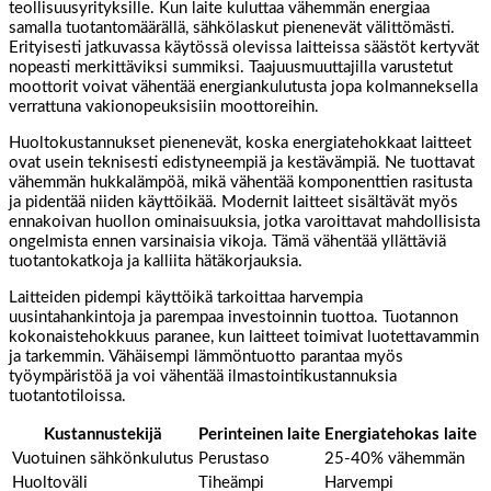
teollisuusyrityksille. Kun laite kuluttaa vähemmän energiaa
samalla tuotantomäärällä, sähkölaskut pienenevät välittömästi.
Erityisesti jatkuvassa käytössä olevissa laitteissa säästöt kertyvät
nopeasti merkittäviksi summiksi. Taajuusmuuttajilla varustetut
moottorit voivat vähentää energiankulutusta jopa kolmanneksella
verrattuna vakionopeuksisiin moottoreihin.
Huoltokustannukset pienenevät, koska energiatehokkaat laitteet
ovat usein teknisesti edistyneempiä ja kestävämpiä. Ne tuottavat
vähemmän hukkalämpöä, mikä vähentää komponenttien rasitusta
ja pidentää niiden käyttöikää. Modernit laitteet sisältävät myös
ennakoivan huollon ominaisuuksia, jotka varoittavat mahdollisista
ongelmista ennen varsinaisia vikoja. Tämä vähentää yllättäviä
tuotantokatkoja ja kalliita hätäkorjauksia.
Laitteiden pidempi käyttöikä tarkoittaa harvempia
uusintahankintoja ja parempaa investoinnin tuottoa. Tuotannon
kokonaistehokkuus paranee, kun laitteet toimivat luotettavammin
ja tarkemmin. Vähäisempi lämmöntuotto parantaa myös
työympäristöä ja voi vähentää ilmastointikustannuksia
tuotantotiloissa.
Kustannustekijä
Perinteinen laite
Energiatehokas laite
Vuotuinen sähkönkulutus
Perustaso
25-40% vähemmän
Huoltoväli
Tiheämpi
Harvempi