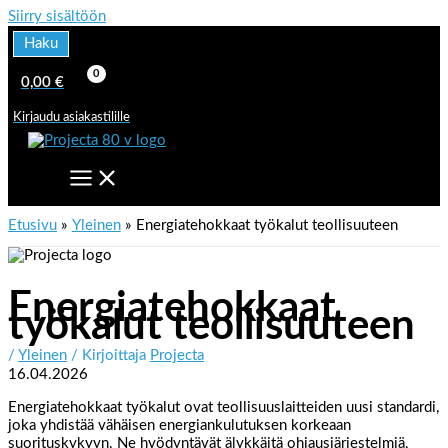
Siirry sisältöön
Haku
0,00
€
Kirjaudu asiakastilille
Etusivu
Yleinen
Energiatehokkaat työkalut teollisuuteen
Energiatehokkaat
työkalut teollisuuteen
/
Yleinen
/ Kirjoittaja
Projecta
16.04.2026
Energiatehokkaat työkalut ovat teollisuuslaitteiden uusi standardi,
joka yhdistää vähäisen energiankulutuksen korkeaan
suorituskykyyn. Ne hyödyntävät älykkäitä ohjausjärjestelmiä,