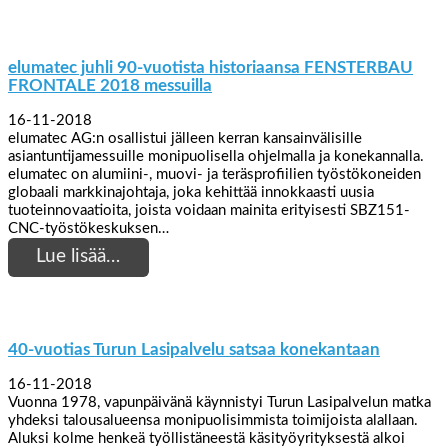
elumatec juhli 90-vuotista historiaansa FENSTERBAU
FRONTALE 2018 messuilla
16-11-2018
elumatec AG:n osallistui jälleen kerran kansainvälisille
asiantuntijamessuille monipuolisella ohjelmalla ja konekannalla.
elumatec on alumiini-, muovi- ja teräsprofiilien työstökoneiden
globaali markkinajohtaja, joka kehittää innokkaasti uusia
tuoteinnovaatioita, joista voidaan mainita erityisesti SBZ151-
CNC-työstökeskuksen…
Lue lisää…
40-vuotias Turun Lasipalvelu satsaa konekantaan
16-11-2018
Vuonna 1978, vapunpäivänä käynnistyi Turun Lasipalvelun matka
yhdeksi talousalueensa monipuolisimmista toimijoista alallaan.
Aluksi kolme henkeä työllistäneestä käsityöyrityksestä alkoi