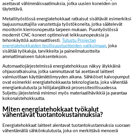
asettavat vähimmäisvaatimuksia, jotka uusien koneiden on
täytettävä.
Metallityöstössä energiatehokkaat ratkaisut sisältävät esimerkiksi
taajuusmuuttajilla varustettuja työstökoneita, jotka säätelevät
moottorin kierrosnopeutta tarpeen mukaan. Puuntyöstössä
modernit CNC-koneet optimoivat leikkuunopeuksia ja
tehonkäyttöä automaattisesti.
Tutustu Projectan
energiatehokkaiden teollisuustuotteiden valikoimaan
, joka
sisältää työkaluja, tarvikkeita ja paineilmatuotteita
ammattimaiseen tuloksentekoon.
Automaatiojärjestelmissä energiatehokkuus näkyy älykkäinä
ohjausratkaisuina, jotka sammuttavat tai asettavat laitteet
valmiustilaan käyttämättömyyden aikana. Sähköiset kalvopumput
ovat esimerkki energiatehokkaasta teknologiasta, joka vähentää
energiankulutusta ja hiilijalanjälkeä prosessiteollisuudessa.
Suljettu järjestelmä minimoi myös materiaalihävikkiä ja parantaa
kokonaistehokkuutta.
Miten energiatehokkaat työkalut
vähentävät tuotantokustannuksia?
Energiatehokkaat laitteet alentavat tuotantokustannuksia suoraan
vähentämällä sähkönkulutusta, joka on merkittävä menoerä