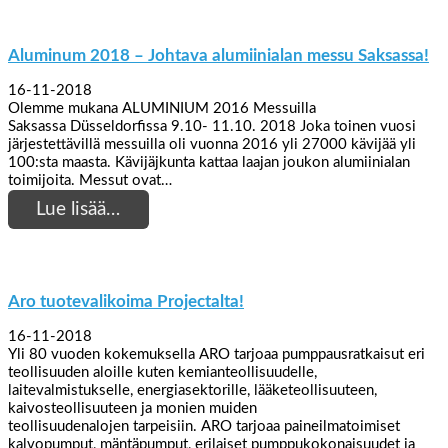
Aluminum 2018 – Johtava alumiinialan messu Saksassa!
16-11-2018
Olemme mukana ALUMINIUM 2016 Messuilla
Saksassa Düsseldorfissa 9.10- 11.10. 2018 Joka toinen vuosi
järjestettävillä messuilla oli vuonna 2016 yli 27000 kävijää yli
100:sta maasta. Kävijäjkunta kattaa laajan joukon alumiinialan
toimijoita. Messut ovat…
Lue lisää…
Aro tuotevalikoima Projectalta!
16-11-2018
Yli 80 vuoden kokemuksella ARO tarjoaa pumppausratkaisut eri
teollisuuden aloille kuten kemianteollisuudelle,
laitevalmistukselle, energiasektorille, lääketeollisuuteen,
kaivosteollisuuteen ja monien muiden
teollisuudenalojen tarpeisiin. ARO tarjoaa paineilmatoimiset
kalvopumput, mäntäpumput, erilaiset pumppukokonaisuudet ja