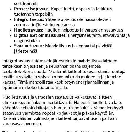
sertifioinnit
Prosessisopivuus:
Kapasiteetti, nopeus ja tarkkuus
tuotannon tarpeisiin
Integroitavuus:
Yhteensopivuus olemassa olevien
automaatiojärjestelmien kanssa
Huollettavuus:
Huollon helppous ja varaosien saatavuus
Digitaaliset ominaisuudet:
Energianseuranta, etävalvonta ja
diagnostiikka
Skaalautuvuus:
Mahdollisuus laajentaa tai päivittää
järjestelmää
Integroitavuus automaatiojärjestelmiin mahdollistaa laitteen
tehokkaan ohjauksen ja seurannan osana laajempaa
tuotantokokonaisuutta. Modernit laitteet tukevat standardoituja
teollisuusväyliä ja voivat kommunikoida muiden järjestelmien
kanssa. Tämä mahdollistaa keskitetyn energianhallinnan ja
optimoinnin koko tuotantolinjalla.
Huollettavuus ja varaosien saatavuus vaikuttavat laitteen
elinkaarikustannuksiin merkittävästi. Helposti huollettava laite
vähentää seisokkiaikoja ja huoltokustannuksia. Varaosien hyvä
saatavuus varmistaa nopeat korjaukset ja pitkän käyttöiän.
Kansainvälisten valmistajien laitteet tarjoavat usein parhaan
varaosasaatavuuden.