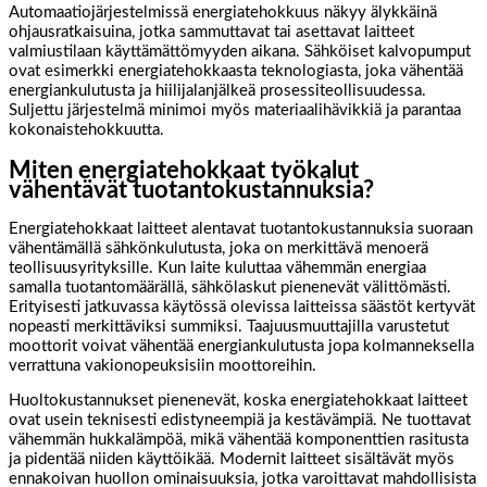
Automaatiojärjestelmissä energiatehokkuus näkyy älykkäinä
ohjausratkaisuina, jotka sammuttavat tai asettavat laitteet
valmiustilaan käyttämättömyyden aikana. Sähköiset kalvopumput
ovat esimerkki energiatehokkaasta teknologiasta, joka vähentää
energiankulutusta ja hiilijalanjälkeä prosessiteollisuudessa.
Suljettu järjestelmä minimoi myös materiaalihävikkiä ja parantaa
kokonaistehokkuutta.
Miten energiatehokkaat työkalut
vähentävät tuotantokustannuksia?
Energiatehokkaat laitteet alentavat tuotantokustannuksia suoraan
vähentämällä sähkönkulutusta, joka on merkittävä menoerä
teollisuusyrityksille. Kun laite kuluttaa vähemmän energiaa
samalla tuotantomäärällä, sähkölaskut pienenevät välittömästi.
Erityisesti jatkuvassa käytössä olevissa laitteissa säästöt kertyvät
nopeasti merkittäviksi summiksi. Taajuusmuuttajilla varustetut
moottorit voivat vähentää energiankulutusta jopa kolmanneksella
verrattuna vakionopeuksisiin moottoreihin.
Huoltokustannukset pienenevät, koska energiatehokkaat laitteet
ovat usein teknisesti edistyneempiä ja kestävämpiä. Ne tuottavat
vähemmän hukkalämpöä, mikä vähentää komponenttien rasitusta
ja pidentää niiden käyttöikää. Modernit laitteet sisältävät myös
ennakoivan huollon ominaisuuksia, jotka varoittavat mahdollisista