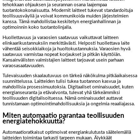
tehokkaan ohjauksen ja seurannan osana laajempaa
tuotantokokonaisuutta. Modernit laitteet tukevat standardoituja
teollisuusväyliä ja voivat kommunikoida muiden järjestelmien
kanssa. Tämä mahdollistaa keskitetyn energianhallinnan ja
optimoinnin koko tuotantolinjalla.
Huollettavuus ja varaosien saatavuus vaikuttavat laitteen
elinkaarikustannuksiin merkittävästi. Helposti huollettava laite
vähentää seisokkiaikoja ja huoltokustannuksia. Varaosien hyvä
saatavuus varmistaa nopeat korjaukset ja pitkän käyttöiän.
Kansainvälisten valmistajien laitteet tarjoavat usein parhaan
varaosasaatavuuden.
Tulevaisuuden skaalautuvuus on tärkeä näkökulma pitkäaikaisessa
suunnittelussa. Laitteiden tulisi tukea tuotannon kasvua ja
mahdollisia prosessimuutoksia. Digitaaliset ominaisuudet, kuten
energianseuranta ja etävalvonta, tulevat yhä tärkeämmiksi
teollisuuden digitalisoituessa. Nämä ominaisuudet auttavat
tunnistamaan optimointimahdollisuuksia ja ongelmia reaaliajassa.
Miten automaatio parantaa teollisuuden
energiatehokkuutta?
Automaatioratkaisut optimoivat energiankulutusta säätelemällä
laitteiden toimintaa tarkasti tarpeen mukaan. Älykkäät