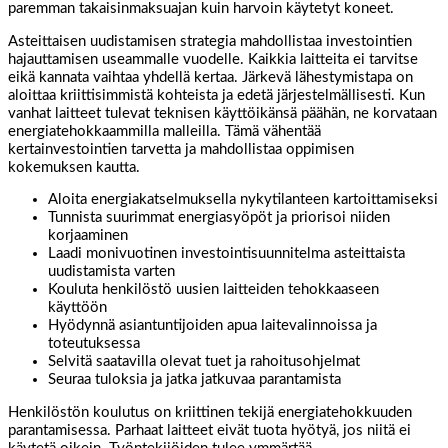
paremman takaisinmaksuajan kuin harvoin käytetyt koneet.
Asteittaisen uudistamisen strategia mahdollistaa investointien
hajauttamisen useammalle vuodelle. Kaikkia laitteita ei tarvitse
eikä kannata vaihtaa yhdellä kertaa. Järkevä lähestymistapa on
aloittaa kriittisimmistä kohteista ja edetä järjestelmällisesti. Kun
vanhat laitteet tulevat teknisen käyttöikänsä päähän, ne korvataan
energiatehokkaammilla malleilla. Tämä vähentää
kertainvestointien tarvetta ja mahdollistaa oppimisen
kokemuksen kautta.
Aloita energiakatselmuksella nykytilanteen kartoittamiseksi
Tunnista suurimmat energiasyöpöt ja priorisoi niiden
korjaaminen
Laadi monivuotinen investointisuunnitelma asteittaista
uudistamista varten
Kouluta henkilöstö uusien laitteiden tehokkaaseen
käyttöön
Hyödynnä asiantuntijoiden apua laitevalinnoissa ja
toteutuksessa
Selvitä saatavilla olevat tuet ja rahoitusohjelmat
Seuraa tuloksia ja jatka jatkuvaa parantamista
Henkilöstön koulutus on kriittinen tekijä energiatehokkuuden
parantamisessa. Parhaat laitteet eivät tuota hyötyä, jos niitä ei