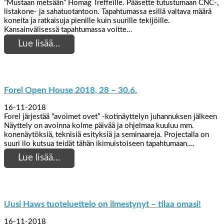
”Mustaan metsään” Homag Treffeille. Pääsette tutustumaan CNC-,
listakone- ja sahatuotantoon. Tapahtumassa esillä valtava määrä
koneita ja ratkaisuja pienille kuin suurille tekijöille.
Kansainvälisessä tapahtumassa voitte…
Lue lisää…
Forel Open House 2018, 28 – 30.6.
16-11-2018
Forel järjestää “avoimet ovet” -kotinäyttelyn juhannuksen jälkeen
Näyttely on avoinna kolme päivää ja ohjelmaa kuuluu mm.
konenäytöksiä, teknisiä esityksiä ja seminaareja. Projectalla on
suuri ilo kutsua teidät tähän ikimuistoiseen tapahtumaan….
Lue lisää…
Uusi Haws tuoteluettelo on ilmestynyt – tilaa omasi!
16-11-2018