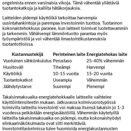
ongelmista ennen varsinaisia vikoja. Tämä vähentää yllättäviä
tuotantokatkoja ja kalliita hätäkorjauksia.
Laitteiden pidempi käyttöikä tarkoittaa harvempia
uusintahankintoja ja parempaa investoinnin tuottoa. Tuotannon
kokonaistehokkuus paranee, kun laitteet toimivat luotettavammin
ja tarkemmin. Vähäisempi lämmöntuotto parantaa myös
työympäristöä ja voi vähentää ilmastointikustannuksia
tuotantotiloissa.
Kustannustekijä
Perinteinen laite
Energiatehokas laite
Vuotuinen sähkönkulutus
Perustaso
25-40% vähemmän
Huoltoväli
Tiheämpi
Harvempi
Käyttöikä
10-15 vuotta
15-20 vuotta
Tuotantokatkot
Useampia
Vähemmän
Jäähdytystarve
Suurempi
Pienempi
Takaisinmaksuaika energiatehokkaalle laitteelle vaihtelee
käyttöintensiteetin mukaan. Jatkuvassa kolmivuorotypössä
toimivilla laitteilla investointi voi maksaa itsensä takaisin jo 1-3
vuodessa pelkästään energiasäästöillä. Vähemmän käytetyillä
laitteilla takaisinmaksuaika on pidempi, mutta kokonaishyödyt
elinkaarinäkökulmasta ovat silti merkittäviä.
Investointilaskelmissa tulee huomioida energiakustannusten