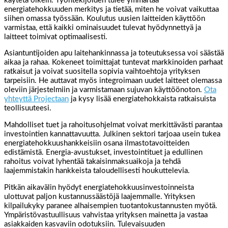
käytetä oikein. Työntekijöiden tulee ymmärtää
energiatehokkuuden merkitys ja tietää, miten he voivat vaikuttaa
siihen omassa työssään. Koulutus uusien laitteiden käyttöön
varmistaa, että kaikki ominaisuudet tulevat hyödynnettyä ja
laitteet toimivat optimaalisesti.
Asiantuntijoiden apu laitehankinnassa ja toteutuksessa voi säästää
aikaa ja rahaa. Kokeneet toimittajat tuntevat markkinoiden parhaat
ratkaisut ja voivat suositella sopivia vaihtoehtoja yrityksen
tarpeisiin. He auttavat myös integroimaan uudet laitteet olemassa
oleviin järjestelmiin ja varmistamaan sujuvan käyttöönoton.
Ota
yhteyttä Projectaan
ja kysy lisää energiatehokkaista ratkaisuista
teollisuuteesi.
Mahdolliset tuet ja rahoitusohjelmat voivat merkittävästi parantaa
investointien kannattavuutta. Julkinen sektori tarjoaa usein tukea
energiatehokkuushankkeisiin osana ilmastotavoitteiden
edistämistä. Energia-avustukset, investointituet ja edullinen
rahoitus voivat lyhentää takaisinmaksuaikoja ja tehdä
laajemmistakin hankkeista taloudellisesti houkuttelevia.
Pitkän aikavälin hyödyt energiatehokkuusinvestoinneista
ulottuvat paljon kustannussäästöjä laajemmalle. Yrityksen
kilpailukyky paranee alhaisempien tuotantokustannusten myötä.
Ympäristövastuullisuus vahvistaa yrityksen mainetta ja vastaa
asiakkaiden kasvaviin odotuksiin. Tulevaisuuden