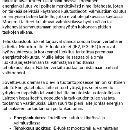
tarkasteltavat kriteerit laitehankinnassa. Todellinen
energiankulutus voi poiketa merkittävästi nimellistehosta, joten
on tärkeää selvittää käytännön kulutustiedot. Valmiustilan kulutus
on erityisen tärkeä laitteille, jotka eivät ole jatkuvassa käytössä.
Modernit laitteet kuluttavat valmiustilassa hyvin vähän tai
kykenevät sammuttamaan tehonsyötön kokonaan pitkien
taukojen aikana.
Tehokkuusluokitukset tarjoavat standardoidun tavan vertailla eri
laitteita. Moottoreille IE-luokitukset (IE2, IE3, IE4) kertovat
hyötysuhteesta, ja korkeampi luokitus tarkoittaa parempaa
energiatehokkuutta. Muille laitteille saattaa olla omia
luokitusjärjestelmiään tai valmistajan ilmoittamia
tehokkuuslukuja. Näiden vertailu auttaa tunnistamaan parhaat
vaihtoehdot.
Soveltuvuus olemassa oleviin tuotantoprosesseihin on kriittinen
tekijä. Energiatehokas laite ei tuo hyötyä, jos se ei sovellu
yrityksen tarpeisiin tai vaatii kalliita muutoksia tuotantolinjaan.
Laitteen kapasiteetin, nopeuden ja tarkkuuden tulee vastata
tuotannon vaatimuksia. Liian suuri tai pieni laite johtaa energian
tuhlaukseen tai tuotannon pullonkauloihin.
Energiankulutus:
Todellinen kulutus käytössä ja
valmiustilassa
Tehokkuusluokitus:
IE-luokat moottoreille, valmistajan