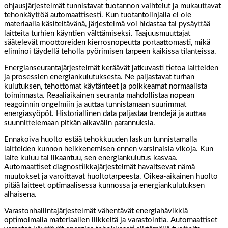
ohjausjärjestelmät tunnistavat tuotannon vaihtelut ja mukauttavat
tehonkäyttöä automaattisesti. Kun tuotantolinjalla ei ole
materiaalia käsiteltävänä, järjestelmä voi hidastaa tai pysäyttää
laitteita turhien käyntien välttämiseksi. Taajuusmuuttajat
säätelevät moottoreiden kierrosnopeutta portaattomasti, mikä
eliminoi täydellä teholla pyörimisen tarpeen kaikissa tilanteissa.
Energianseurantajärjestelmät keräävät jatkuvasti tietoa laitteiden
ja prosessien energiankulutuksesta. Ne paljastavat turhan
kulutuksen, tehottomat käytänteet ja poikkeamat normaalista
toiminnasta. Reaaliaikainen seuranta mahdollistaa nopean
reagoinnin ongelmiin ja auttaa tunnistamaan suurimmat
energiasyöpöt. Historiallinen data paljastaa trendejä ja auttaa
suunnittelemaan pitkän aikavälin parannuksia.
Ennakoiva huolto estää tehokkuuden laskun tunnistamalla
laitteiden kunnon heikkenemisen ennen varsinaisia vikoja. Kun
laite kuluu tai likaantuu, sen energiankulutus kasvaa.
Automaattiset diagnostiikkajärjestelmät havaitsevat nämä
muutokset ja varoittavat huoltotarpeesta. Oikea-aikainen huolto
pitää laitteet optimaalisessa kunnossa ja energiankulutuksen
alhaisena.
Varastonhallintajärjestelmät vähentävät energiahävikkiä
optimoimalla materiaalien liikkeitä ja varastointia. Automaattiset