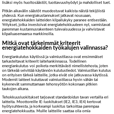
lisäksi myös huoltosäästöt, tuottavuushyödyt ja mahdolliset tuet.
Pitkän aikavälin säästöt muodostuvat kaikista näistä tekijöistä
yhdessä. Kun energiakustannukset jatkavat nousuaan,
energiatehokkaiden laitteiden kilpailukyky paranee entisestään.
Yritykset, jotka investoivat energiatehokkuuteen nyt, varmistavat
paremman kustannusrakenteen tulevaisuudessa ja vahvistavat
kilpailuasemaansa markkinoilla.
Mitkä ovat tärkeimmät kriteerit
energiatehokkaiden työkalujen valinnassa?
Energiankulutus käytössä ja valmiustilassa ovat ensimmäiset
tarkasteltavat kriteerit laitehankinnassa. Todellinen
energiankulutus voi poiketa merkittävästi nimellistehosta, joten
on tärkeää selvittää käytännön kulutustiedot. Valmiustilan kulutus
on erityisen tärkeä laitteille, jotka eivät ole jatkuvassa käytössä.
Modernit laitteet kuluttavat valmiustilassa hyvin vähän tai
kykenevät sammuttamaan tehonsyötön kokonaan pitkien
taukojen aikana.
Tehokkuusluokitukset tarjoavat standardoidun tavan vertailla eri
laitteita. Moottoreille IE-luokitukset (IE2, IE3, IE4) kertovat
hyötysuhteesta, ja korkeampi luokitus tarkoittaa parempaa
energiatehokkuutta. Muille laitteille saattaa olla omia