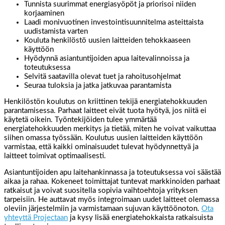
Tunnista suurimmat energiasyöpöt ja priorisoi niiden
korjaaminen
Laadi monivuotinen investointisuunnitelma asteittaista
uudistamista varten
Kouluta henkilöstö uusien laitteiden tehokkaaseen
käyttöön
Hyödynnä asiantuntijoiden apua laitevalinnoissa ja
toteutuksessa
Selvitä saatavilla olevat tuet ja rahoitusohjelmat
Seuraa tuloksia ja jatka jatkuvaa parantamista
Henkilöstön koulutus on kriittinen tekijä energiatehokkuuden
parantamisessa. Parhaat laitteet eivät tuota hyötyä, jos niitä ei
käytetä oikein. Työntekijöiden tulee ymmärtää
energiatehokkuuden merkitys ja tietää, miten he voivat vaikuttaa
siihen omassa työssään. Koulutus uusien laitteiden käyttöön
varmistaa, että kaikki ominaisuudet tulevat hyödynnettyä ja
laitteet toimivat optimaalisesti.
Asiantuntijoiden apu laitehankinnassa ja toteutuksessa voi säästää
aikaa ja rahaa. Kokeneet toimittajat tuntevat markkinoiden parhaat
ratkaisut ja voivat suositella sopivia vaihtoehtoja yrityksen
tarpeisiin. He auttavat myös integroimaan uudet laitteet olemassa
oleviin järjestelmiin ja varmistamaan sujuvan käyttöönoton.
Ota
yhteyttä Projectaan
ja kysy lisää energiatehokkaista ratkaisuista