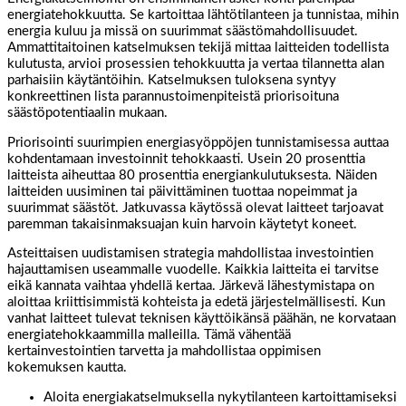
energiatehokkuutta. Se kartoittaa lähtötilanteen ja tunnistaa, mihin
energia kuluu ja missä on suurimmat säästömahdollisuudet.
Ammattitaitoinen katselmuksen tekijä mittaa laitteiden todellista
kulutusta, arvioi prosessien tehokkuutta ja vertaa tilannetta alan
parhaisiin käytäntöihin. Katselmuksen tuloksena syntyy
konkreettinen lista parannustoimenpiteistä priorisoituna
säästöpotentiaalin mukaan.
Priorisointi suurimpien energiasyöppöjen tunnistamisessa auttaa
kohdentamaan investoinnit tehokkaasti. Usein 20 prosenttia
laitteista aiheuttaa 80 prosenttia energiankulutuksesta. Näiden
laitteiden uusiminen tai päivittäminen tuottaa nopeimmat ja
suurimmat säästöt. Jatkuvassa käytössä olevat laitteet tarjoavat
paremman takaisinmaksuajan kuin harvoin käytetyt koneet.
Asteittaisen uudistamisen strategia mahdollistaa investointien
hajauttamisen useammalle vuodelle. Kaikkia laitteita ei tarvitse
eikä kannata vaihtaa yhdellä kertaa. Järkevä lähestymistapa on
aloittaa kriittisimmistä kohteista ja edetä järjestelmällisesti. Kun
vanhat laitteet tulevat teknisen käyttöikänsä päähän, ne korvataan
energiatehokkaammilla malleilla. Tämä vähentää
kertainvestointien tarvetta ja mahdollistaa oppimisen
kokemuksen kautta.
Aloita energiakatselmuksella nykytilanteen kartoittamiseksi