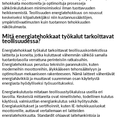
tehokkaita moottoreita ja optimoituja prosesseja
sähkönkulutuksen minimoimiseksi ilman tuottavuuden
heikkenemistä. Teollisuuden energiatehokkuus on noussut
keskeiseksi kilpailutekijäksi niin kustannussäästöjen,
ympäristövaatimusten kuin tuotannon tehokkuuden
näkökulmasta.
Mitä energiatehokkaat työkalut tarkoittavat
teollisuudessa?
Energiatehokkaat työkalut tarkoittavat teollisuuskontekstissa
laitteita ja koneita, jotka kuluttavat vähemmän sähköä samalla
tuotantotasolla verrattuna perinteisiin ratkaisuihin.
Energiatehokkuus perustuu teknisiin parannuksiin, kuten
moderneihin moottoreihin, älykkääseen tehonsäätelyyn ja
optimoituun mekaaniseen rakenteeseen. Nämä laitteet vähentävät
energiahävikkiä ja muuttavat suuremman osan käytetystä
energiasta hyödylliseksi työsuoritukseksi.
Energiankulutusta mitataan teollisuustyökaluissa useilla eri
tavoilla. Keskeisiä mittareita ovat nimellisteho, todellinen kulutus
käytössä, valmiustilan energiankulutus sekä hyötysuhde.
Energialuokitukset ja sertifioinnit, kuten IE-tehokkuusluokat
moottoreille, auttavat vertailemaan eri laitteiden
energiatehokkuutta. Standardit ohjaavat laitehankintoja ja