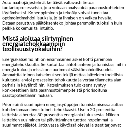
Automaatiojärjestelmät keräävät valtavasti tietoa
tuotantoprosesseista, jota voidaan analysoida parannuskohteiden
löytämiseksi. Koneoppiminen ja tekoäly voivat tunnistaa
optimointimahdollisuuksia, joita ihmisen on vaikea havaita.
Dataan perustuva päätöksenteko johtaa parempiin tuloksiin kuin
pelkkä kokemus tai intuitio.
Mistä aloittaa siirtyminen
energiatehokkaampiin
teollisuustyökaluihin?
Energiakatselmointi on ensimmäinen askel kohti parempaa
energiatehokkuutta. Se kartoittaa lähtötilanteen ja tunnistaa, mihin
energia kuluu ja missä on suurimmat säästömahdollisuudet.
Ammattitaitoinen katselmuksen tekijä mittaa laitteiden todellista
kulutusta, arvioi prosessien tehokkuutta ja vertaa tilannetta alan
parhaisiin käytäntöihin. Katselmuksen tuloksena syntyy
konkreettinen lista parannustoimenpiteistä priorisoituna
säästöpotentiaalin mukaan.
Priorisointi suurimpien energiasyöppöjen tunnistamisessa auttaa
kohdentamaan investoinnit tehokkaasti. Usein 20 prosenttia
laitteista aiheuttaa 80 prosenttia energiankulutuksesta. Näiden
laitteiden uusiminen tai päivittäminen tuottaa nopeimmat ja
suurimmat säästöt. Jatkuvassa käytössä olevat laitteet tarjoavat