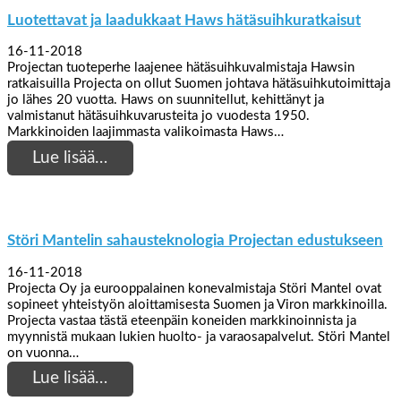
Luotettavat ja laadukkaat Haws hätäsuihkuratkaisut
16-11-2018
Projectan tuoteperhe laajenee hätäsuihkuvalmistaja Hawsin
ratkaisuilla Projecta on ollut Suomen johtava hätäsuihkutoimittaja
jo lähes 20 vuotta. Haws on suunnitellut, kehittänyt ja
valmistanut hätäsuihkuvarusteita jo vuodesta 1950.
Markkinoiden laajimmasta valikoimasta Haws…
Lue lisää…
Störi Mantelin sahausteknologia Projectan edustukseen
16-11-2018
Projecta Oy ja eurooppalainen konevalmistaja Störi Mantel ovat
sopineet yhteistyön aloittamisesta Suomen ja Viron markkinoilla.
Projecta vastaa tästä eteenpäin koneiden markkinoinnista ja
myynnistä mukaan lukien huolto- ja varaosapalvelut. Störi Mantel
on vuonna…
Lue lisää…