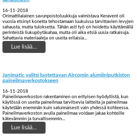
16-11-2018
Orimattilalainen savunpoistoluukkuja valmistava Keravent oli
vuosia etsinyt konetta tehostamaan luukuissa tarvittavien levyjen
sahausta, mutta tuloksetta. Tähän asti työ on hoidettu käyttämällä
perinteistä liukupöytäsahaa, mutta oli aika etsiä uusia ratkaisuja.
Sahattavia materiaaleja on useita erilaisia…
Lue lisää…
Janimatic valitsi luotettavan Aircomin alumiiniputkiston
paineilmaverkostokseen
16-11-2018
Paineilmaverkoston rakentaminen on erityisen hyödyllistä, kun
käytössä on useita paineilmaa tarvitsevia laitteita ja paineilmaa
käytetään enemmän kuin satunnaisesti vain yhdessä kohteessa.
Paineilmaverkoston avulla paineilmaa voidaan jakaa kohteille
kätevämmin ja turvallisemmin…
Lue lisää…