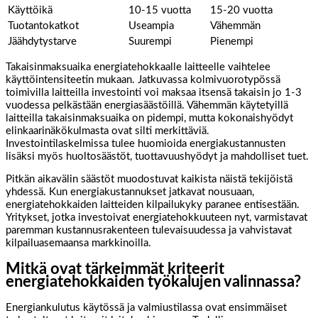
Käyttöikä
10-15 vuotta
15-20 vuotta
Tuotantokatkot
Useampia
Vähemmän
Jäähdytystarve
Suurempi
Pienempi
Takaisinmaksuaika energiatehokkaalle laitteelle vaihtelee
käyttöintensiteetin mukaan. Jatkuvassa kolmivuorotypössä
toimivilla laitteilla investointi voi maksaa itsensä takaisin jo 1-3
vuodessa pelkästään energiasäästöillä. Vähemmän käytetyillä
laitteilla takaisinmaksuaika on pidempi, mutta kokonaishyödyt
elinkaarinäkökulmasta ovat silti merkittäviä.
Investointilaskelmissa tulee huomioida energiakustannusten
lisäksi myös huoltosäästöt, tuottavuushyödyt ja mahdolliset tuet.
Pitkän aikavälin säästöt muodostuvat kaikista näistä tekijöistä
yhdessä. Kun energiakustannukset jatkavat nousuaan,
energiatehokkaiden laitteiden kilpailukyky paranee entisestään.
Yritykset, jotka investoivat energiatehokkuuteen nyt, varmistavat
paremman kustannusrakenteen tulevaisuudessa ja vahvistavat
kilpailuasemaansa markkinoilla.
Mitkä ovat tärkeimmät kriteerit
energiatehokkaiden työkalujen valinnassa?
Energiankulutus käytössä ja valmiustilassa ovat ensimmäiset