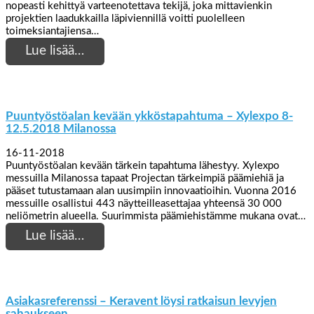
nopeasti kehittyä varteenotettava tekijä, joka mittavienkin
projektien laadukkailla läpiviennillä voitti puolelleen
toimeksiantajiensa…
Lue lisää…
Puuntyöstöalan kevään ykköstapahtuma – Xylexpo 8-
12.5.2018 Milanossa
16-11-2018
Puuntyöstöalan kevään tärkein tapahtuma lähestyy. Xylexpo
messuilla Milanossa tapaat Projectan tärkeimpiä päämiehiä ja
pääset tutustamaan alan uusimpiin innovaatioihin. Vuonna 2016
messuille osallistui 443 näytteilleasettajaa yhteensä 30 000
neliömetrin alueella. Suurimmista päämiehistämme mukana ovat…
Lue lisää…
Asiakasreferenssi – Keravent löysi ratkaisun levyjen
sahaukseen