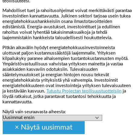
teollisuuteesi.
Mahdolliset tuet ja rahoitusohjelmat voivat merkittävästi parantaa
investointien kannattavuutta. Julkinen sektori tarjoaa usein tukea
energiatehokkuushankkeisiin osana ilmastotavoitteiden
edistämistä. Energia-avustukset, investointituet ja edullinen
rahoitus voivat lyhentää takaisinmaksuaikoja ja tehdä
laajemmistakin hankkeista taloudellisesti houkuttelevia.
Pitkän aikavälin hyödyt energiatehokkuusinvestoinneista
ulottuvat paljon kustannussäästöjä laajemmalle. Yrityksen
kilpailukyky paranee alhaisempien tuotantokustannusten myötä.
Ympäristövastuullisuus vahvistaa yrityksen mainetta ja vastaa
asiakkaiden kasvaviin odotuksiin. Tulevaisuuden
sääntelymuutokset ja energian hintojen nousu tekevät
energiatehokkaista yrityksistä yhä vahvempia. Investoinnit
energiatehokkuuteen ovat investointeja yrityksen tulevaisuuteen
ja kestävään kasvuun.
Tutustu Projectan teollisuustuotteisiin
ja
löydä ratkaisut, jotka parantavat tuotantosi tehokkuutta ja
kannattavuutta.
Näytä vain seuraavasta aiheesta: