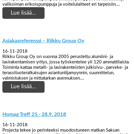
valikoiman erikoispumppuja ja voitelulaitteet eri tarpeisiin….
Lue lisää…
Asiakasreferenssi – Riikku Group Oy
16-11-2018
Riikku Group Oy on vuonna 2005 perustettu alumiini- ja
lasirakentamisen yritys, jossa työskentelee yli 120 ammattilaista.
Toiminta kattaa metalli- ja lasirakenteisten julkisivu-, parveke- ja
terassituoteratkaisujen asiantuntijamyynnin, suunnittelun,
valmistuksen ja mittatarkan asennuksen….
Lue lisää…
Homag Treff 25.- 28.9. 2018
16-11-2018
Projecta tekee jo perinteeksi muodostuneen matkan Saksan