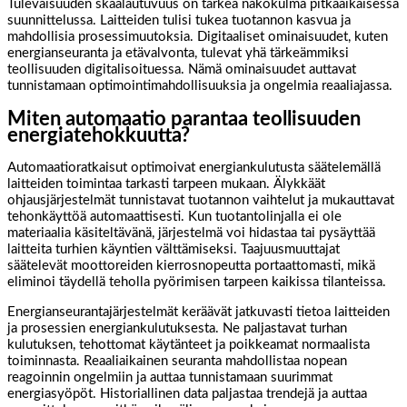
Tulevaisuuden skaalautuvuus on tärkeä näkökulma pitkäaikaisessa
suunnittelussa. Laitteiden tulisi tukea tuotannon kasvua ja
mahdollisia prosessimuutoksia. Digitaaliset ominaisuudet, kuten
energianseuranta ja etävalvonta, tulevat yhä tärkeämmiksi
teollisuuden digitalisoituessa. Nämä ominaisuudet auttavat
tunnistamaan optimointimahdollisuuksia ja ongelmia reaaliajassa.
Miten automaatio parantaa teollisuuden
energiatehokkuutta?
Automaatioratkaisut optimoivat energiankulutusta säätelemällä
laitteiden toimintaa tarkasti tarpeen mukaan. Älykkäät
ohjausjärjestelmät tunnistavat tuotannon vaihtelut ja mukauttavat
tehonkäyttöä automaattisesti. Kun tuotantolinjalla ei ole
materiaalia käsiteltävänä, järjestelmä voi hidastaa tai pysäyttää
laitteita turhien käyntien välttämiseksi. Taajuusmuuttajat
säätelevät moottoreiden kierrosnopeutta portaattomasti, mikä
eliminoi täydellä teholla pyörimisen tarpeen kaikissa tilanteissa.
Energianseurantajärjestelmät keräävät jatkuvasti tietoa laitteiden
ja prosessien energiankulutuksesta. Ne paljastavat turhan
kulutuksen, tehottomat käytänteet ja poikkeamat normaalista
toiminnasta. Reaaliaikainen seuranta mahdollistaa nopean
reagoinnin ongelmiin ja auttaa tunnistamaan suurimmat
energiasyöpöt. Historiallinen data paljastaa trendejä ja auttaa