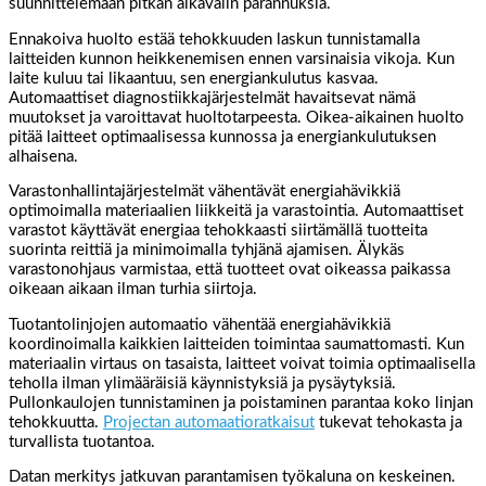
suunnittelemaan pitkän aikavälin parannuksia.
Ennakoiva huolto estää tehokkuuden laskun tunnistamalla
laitteiden kunnon heikkenemisen ennen varsinaisia vikoja. Kun
laite kuluu tai likaantuu, sen energiankulutus kasvaa.
Automaattiset diagnostiikkajärjestelmät havaitsevat nämä
muutokset ja varoittavat huoltotarpeesta. Oikea-aikainen huolto
pitää laitteet optimaalisessa kunnossa ja energiankulutuksen
alhaisena.
Varastonhallintajärjestelmät vähentävät energiahävikkiä
optimoimalla materiaalien liikkeitä ja varastointia. Automaattiset
varastot käyttävät energiaa tehokkaasti siirtämällä tuotteita
suorinta reittiä ja minimoimalla tyhjänä ajamisen. Älykäs
varastonohjaus varmistaa, että tuotteet ovat oikeassa paikassa
oikeaan aikaan ilman turhia siirtoja.
Tuotantolinjojen automaatio vähentää energiahävikkiä
koordinoimalla kaikkien laitteiden toimintaa saumattomasti. Kun
materiaalin virtaus on tasaista, laitteet voivat toimia optimaalisella
teholla ilman ylimääräisiä käynnistyksiä ja pysäytyksiä.
Pullonkaulojen tunnistaminen ja poistaminen parantaa koko linjan
tehokkuutta.
Projectan automaatioratkaisut
tukevat tehokasta ja
turvallista tuotantoa.
Datan merkitys jatkuvan parantamisen työkaluna on keskeinen.