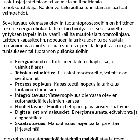
luokitusjärjestelmiään tai valmistajan ilmoittamia
tehokkuuslukuja. Näiden vertailu auttaa tunnistamaan parhaat
vaihtoehdot.
Soveltuvuus olemassa oleviin tuotantoprosesseihin on kriittinen
tekijä. Energiatehokas laite ei tuo hyötyä, jos se ei sovellu
yrityksen tarpeisiin tai vaatii kalliita muutoksia tuotantolinjaan.
Laitteen kapasiteetin, nopeuden ja tarkkuuden tulee vastata
tuotannon vaatimuksia. Liian suuri tai pieni laite johtaa energian
tuhlaukseen tai tuotannon pullonkauloihin.
Energiankulutus:
Todellinen kulutus käytössä ja
valmiustilassa
Tehokkuusluokitus:
IE-luokat moottoreille, valmistajan
sertifioinnit
Prosessisopivuus:
Kapasiteetti, nopeus ja tarkkuus
tuotannon tarpeisiin
Integroitavuus:
Yhteensopivuus olemassa olevien
automaatiojärjestelmien kanssa
Huollettavuus:
Huollon helppous ja varaosien saatavuus
Digitaaliset ominaisuudet:
Energianseuranta, etävalvonta ja
diagnostiikka
Skaalautuvuus:
Mahdollisuus laajentaa tai päivittää
järjestelmää
Integroitavuus automaatiojärjestelmiin mahdollistaa laitteen