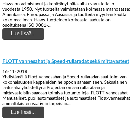
Haws on valmistanut ja kehittänyt hätäsuihkuvarusteita jo
vuodesta 1950. Nyt tuotteita valmistetaan kolmessa maanosassa:
Amerikassa, Euroopassa ja Aasiassa, ja tuotteita myydään kautta
koko maailman. Haws-tuotteiden korkeasta laadusta on
osoituksena ISO 9001-…
Lue lisää…
FLOTT vannesahat ja Speed-rullaradat sekä mittavasteet
16-11-2018
Yhdistämällä Flott-vannesahan ja Speed-rullaradan saat toimivan
kokonaisuuden kappaleiden helppoon sahaamiseen. Saksalainen
laatusaha yhdistettynä Projectan omaan rullarataan ja
mittavasteisiin saadaan toimiva tuotantolinja. FLOTT-vannesahat
Manuaaliset, puoliautomaattiset ja automaattiset Flott-vannesahat
ammattilaisten vaativiin tarpeisiin….
Lue lisää…