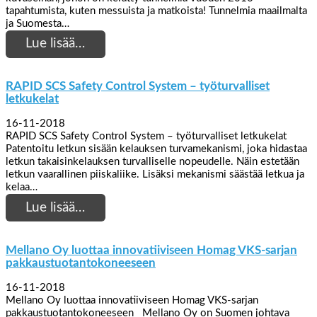
tapahtumista, kuten messuista ja matkoista! Tunnelmia maailmalta
ja Suomesta…
Lue lisää…
RAPID SCS Safety Control System – työturvalliset
letkukelat
16-11-2018
RAPID SCS Safety Control System – työturvalliset letkukelat
Patentoitu letkun sisään kelauksen turvamekanismi, joka hidastaa
letkun takaisinkelauksen turvalliselle nopeudelle. Näin estetään
letkun vaarallinen piiskaliike. Lisäksi mekanismi säästää letkua ja
kelaa…
Lue lisää…
Mellano Oy luottaa innovatiiviseen Homag VKS-sarjan
pakkaustuotantokoneeseen
16-11-2018
Mellano Oy luottaa innovatiiviseen Homag VKS-sarjan
pakkaustuotantokoneeseen Mellano Oy on Suomen johtava