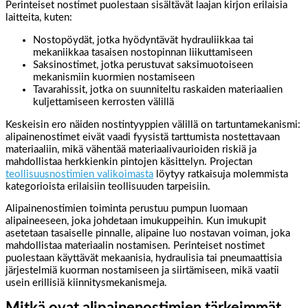
Perinteiset nostimet puolestaan sisältävät laajan kirjon erilaisia
laitteita, kuten:
Nostopöydät, jotka hyödyntävät hydrauliikkaa tai
mekaniikkaa tasaisen nostopinnan liikuttamiseen
Saksinostimet, jotka perustuvat saksimuotoiseen
mekanismiin kuormien nostamiseen
Tavarahissit, jotka on suunniteltu raskaiden materiaalien
kuljettamiseen kerrosten välillä
Keskeisin ero näiden nostintyyppien välillä on tartuntamekanismi:
alipainenostimet eivät vaadi fyysistä tarttumista nostettavaan
materiaaliin, mikä vähentää materiaalivaurioiden riskiä ja
mahdollistaa herkkienkin pintojen käsittelyn. Projectan
teollisuusnostimien valikoimasta
löytyy ratkaisuja molemmista
kategorioista erilaisiin teollisuuden tarpeisiin.
Alipainenostimien toiminta perustuu pumpun luomaan
alipaineeseen, joka johdetaan imukuppeihin. Kun imukupit
asetetaan tasaiselle pinnalle, alipaine luo nostavan voiman, joka
mahdollistaa materiaalin nostamisen. Perinteiset nostimet
puolestaan käyttävät mekaanisia, hydraulisia tai pneumaattisia
järjestelmiä kuorman nostamiseen ja siirtämiseen, mikä vaatii
usein erillisiä kiinnitysmekanismeja.