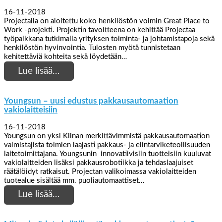
16-11-2018
Projectalla on aloitettu koko henkilöstön voimin Great Place to
Work -projekti. Projektin tavoitteena on kehittää Projectaa
työpaikkana tutkimalla yrityksen toiminta- ja johtamistapoja sekä
henkilöstön hyvinvointia. Tulosten myötä tunnistetaan
kehitettäviä kohteita sekä löydetään…
Lue lisää…
Youngsun – uusi edustus pakkausautomaation
vakiolaitteisiin
16-11-2018
Youngsun on yksi Kiinan merkittävimmistä pakkausautomaation
valmistajista toimien laajasti pakkaus- ja elintarviketeollisuuden
laitetoimittajana. Youngsunin innovatiivisiin tuotteisiin kuuluvat
vakiolaitteiden lisäksi pakkausrobotiikka ja tehdaslaajuiset
räätälöidyt ratkaisut. Projectan valikoimassa vakiolaitteiden
tuotealue sisältää mm. puoliautomaattiset…
Lue lisää…