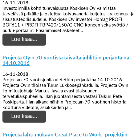
16-11-2018
Investoinnilla kohti tulevaisuutta Koskisen Oy valmistaa
Järvelässä pitkälle jalostettua koivuvaneria kuljetus-, rakennus- ja
sisustusteollisuudelle. Koskisen Oy investoi Homag PROFI
BOF611 + PROFI TBP420/150/G CNC-koneen sekä syöttö /
purku-portaalin. Ensimmäiset askeleet…
Lue lisää…
Projecta Oy:n 70-vuotista taivalta juhlittiin perjantaina
14.10.2016
16-11-2018
Projectan 70-vuotisjuhlia vietettiin perjantaina 14.10.2016
Projecta Oy:n tiloissa Turun Lukkosepänkadulla. Projecta Oy:n
Toimitusjohtaja Markus Tasala avasi tilaisuuden
tervetuliaispuheella. Illan juontamisesta vastasi Taikuri Pete
Poskiparta. Illan aikana nähtiin Projectan 70-vuotinen historia
koottuna videolle, asiakkaiden ja…
Lue lisää…
Projecta lähti mukaan Great Place to Work -projektiin