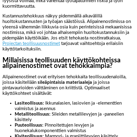
fyysistä voimaa, mikä vähentää työtapaturmien riskiä ja työn
kuormittavuutta.
Kustannustehokkuus näkyy pidemmällä aikavälillä
huoltokustannusten ja työajan säästöissä. Alipainenostimissa on
yleensä vähemmän liikkuvia osia kuin perinteisissä mekaanisissa
nostimissa, mikä voi johtaa alhaisempiin huoltokustannuksiin ja
pidempään käyttöikään. Jos etsit tehokasta nostinratkaisua,
Projectan teollisuusnostimet
tarjoavat vaihtoehtoja erilaisiin
käyttötarkoituksiin.
Millaisissa teollisuuden käyttökohteissa
alipainenostimet ovat tehokkaimpia?
Alipainenostimet ovat erityisen tehokkaita teollisuudenaloilla,
joissa käsitellään
sileäpintaisia materiaaleja
ja joissa
pintavaurioiden välttäminen on kriittistä. Optimaaliset
käyttökohteet sisältävät:
Lasiteollisuus:
Ikkunalasien, lasiovien ja -elementtien
valmistus ja asennus
Metalliteollisuus:
Sileiden metallilevyjen ja -paneelien
käsittely
Puuteollisuus:
Pinnoitettujen levyjen ja
huonekalukomponenttien valmistus
Kiviteollisuus:
Marmori- ja graniittilevyjen käsittely