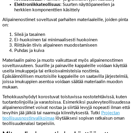
Elektroniikkateollisuus:
Suurten näyttöpaneelien ja
herkkien komponenttien käsittely
Alipainenostimet soveltuvat parhaiten materiaaleille, joiden pinta
on:
Sileä ja tasainen
Ei-huokoinen tai minimaalisesti huokoinen
Riittävän tiivis alipaineen muodostamiseen
Puhdas ja kuiva
Materiaalin paino ja muoto vaikuttavat myös alipainenostimen
soveltuvuuteen. Suurille ja painaville kappaleille voidaan käyttää
useita imukuppeja tai erikoisvalmisteisia nostimia.
Epäsäännöllisen muotoisille kappaleille on saatavilla järjestelmiä,
joissa imukuppien asentoa voidaan säätää materiaalin muodon
mukaan.
Tehokkuushyödyt korostuvat toistuvissa nostotehtävissä, kuten
tuotantolinjoilla ja varastoissa. Esimerkiksi puulevyteollisuudessa
alipainenostimet voivat nostaa ja siirtää levyjä nopeasti ilman että
levyihin jää jälkiä tai naarmuja kiinnityksestä. Tutki
Projectan
teollisuusnostinvalikoimaa
löytääksesi sopivan ratkaisun oman
teollisuudenalasi tarpeisiin.