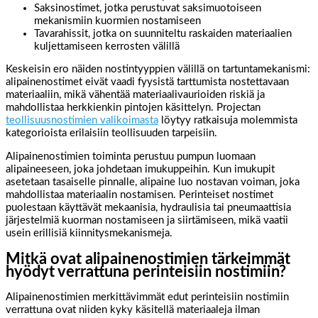
Saksinostimet, jotka perustuvat saksimuotoiseen
mekanismiin kuormien nostamiseen
Tavarahissit, jotka on suunniteltu raskaiden materiaalien
kuljettamiseen kerrosten välillä
Keskeisin ero näiden nostintyyppien välillä on tartuntamekanismi:
alipainenostimet eivät vaadi fyysistä tarttumista nostettavaan
materiaaliin, mikä vähentää materiaalivaurioiden riskiä ja
mahdollistaa herkkienkin pintojen käsittelyn. Projectan
teollisuusnostimien valikoimasta
löytyy ratkaisuja molemmista
kategorioista erilaisiin teollisuuden tarpeisiin.
Alipainenostimien toiminta perustuu pumpun luomaan
alipaineeseen, joka johdetaan imukuppeihin. Kun imukupit
asetetaan tasaiselle pinnalle, alipaine luo nostavan voiman, joka
mahdollistaa materiaalin nostamisen. Perinteiset nostimet
puolestaan käyttävät mekaanisia, hydraulisia tai pneumaattisia
järjestelmiä kuorman nostamiseen ja siirtämiseen, mikä vaatii
usein erillisiä kiinnitysmekanismeja.
Mitkä ovat alipainenostimien tärkeimmät
hyödyt verrattuna perinteisiin nostimiin?
Alipainenostimien merkittävimmät edut perinteisiin nostimiin
verrattuna ovat niiden kyky käsitellä materiaaleja ilman