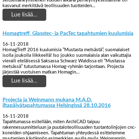
seitsemänkymmenen vuoden aikana perheyrityksestämme on
kasvanut merkittävä teollisuuden tuotteiden…
Lue lisää…
Homagtreff, Glasstec- ja PacTec tapahtumien kuulumisia
16-11-2018
HomagTreff 2016 kuulumisia ”Mustasta metsästä”, suomalaiset
isolla joukolla liikkeellä! Iso joukko suomalaisia alan vaikuttajia
vieraili eteläisessä Saksassa Schwarz Waldissa eli ”Mustassa
metsässä” tutustumassa Homag-ryhmän tarjontaan. Projecta
järjestää vuotuisen matkan Homagin…
Lue lisää…
Projecta ja Weinmann mukana M.A.D.
iltapäivätapahtumassa Helsingissä 28.10.2016
16-11-2018
Tapahtumassa esitellään, miten ArchiCAD taipuu
rakennesuunnitteluun ja puutaloteollisuuden tuotantolinjojen cnc-
koneiden ohjaamiseen. Tapahtuman yhteydessä esittelemme
muutamien käytännön esimerkkien avulla myös Weinmannin