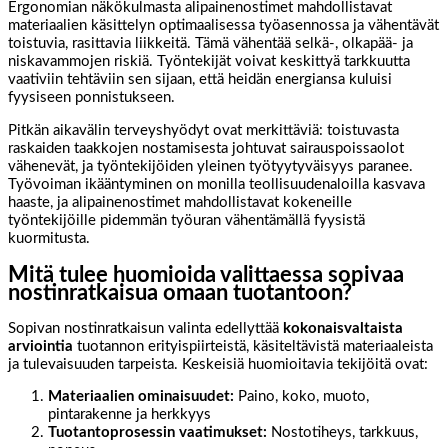
Ergonomian näkökulmasta alipainenostimet mahdollistavat
materiaalien käsittelyn optimaalisessa työasennossa ja vähentävät
toistuvia, rasittavia liikkeitä. Tämä vähentää selkä-, olkapää- ja
niskavammojen riskiä. Työntekijät voivat keskittyä tarkkuutta
vaativiin tehtäviin sen sijaan, että heidän energiansa kuluisi
fyysiseen ponnistukseen.
Pitkän aikavälin terveyshyödyt ovat merkittäviä: toistuvasta
raskaiden taakkojen nostamisesta johtuvat sairauspoissaolot
vähenevät, ja työntekijöiden yleinen työtyytyväisyys paranee.
Työvoiman ikääntyminen on monilla teollisuudenaloilla kasvava
haaste, ja alipainenostimet mahdollistavat kokeneille
työntekijöille pidemmän työuran vähentämällä fyysistä
kuormitusta.
Mitä tulee huomioida valittaessa sopivaa
nostinratkaisua omaan tuotantoon?
Sopivan nostinratkaisun valinta edellyttää
kokonaisvaltaista
arviointia
tuotannon erityispiirteistä, käsiteltävistä materiaaleista
ja tulevaisuuden tarpeista. Keskeisiä huomioitavia tekijöitä ovat:
Materiaalien ominaisuudet:
Paino, koko, muoto,
pintarakenne ja herkkyys
Tuotantoprosessin vaatimukset:
Nostotiheys, tarkkuus,