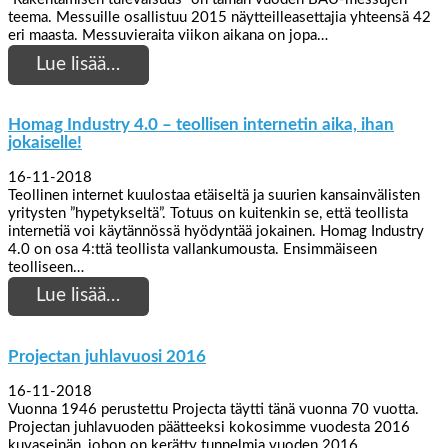
teema. Messuille osallistuu 2015 näytteilleasettajia yhteensä 42
eri maasta. Messuvieraita viikon aikana on jopa…
Lue lisää…
Homag Industry 4.0 – teollisen internetin aika, ihan
jokaiselle!
16-11-2018
Teollinen internet kuulostaa etäiseltä ja suurien kansainvälisten
yritysten ”hypetykseltä”. Totuus on kuitenkin se, että teollista
internetiä voi käytännössä hyödyntää jokainen. Homag Industry
4.0 on osa 4:ttä teollista vallankumousta. Ensimmäiseen
teolliseen…
Lue lisää…
Projectan juhlavuosi 2016
16-11-2018
Vuonna 1946 perustettu Projecta täytti tänä vuonna 70 vuotta.
Projectan juhlavuoden päätteeksi kokosimme vuodesta 2016
kuvaseinän, johon on kerätty tunnelmia vuoden 2016