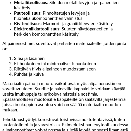
Metalliteollisuus:
Sileiden metallilevyjen ja -paneelien
käsittely
Puuteollisuus:
Pinnoitettujen levyjen ja
huonekalukomponenttien valmistus
Kiviteollisuus:
Marmori- ja graniittilevyjen käsittely
Elektroniikkateollisuus:
Suurten näyttöpaneelien ja
herkkien komponenttien käsittely
Alipainenostimet soveltuvat parhaiten materiaaleille, joiden pinta
on:
Sileä ja tasainen
Ei-huokoinen tai minimaalisesti huokoinen
Riittävän tiivis alipaineen muodostamiseen
Puhdas ja kuiva
Materiaalin paino ja muoto vaikuttavat myös alipainenostimen
soveltuvuuteen. Suurille ja painaville kappaleille voidaan käyttää
useita imukuppeja tai erikoisvalmisteisia nostimia.
Epäsäännöllisen muotoisille kappaleille on saatavilla järjestelmiä,
joissa imukuppien asentoa voidaan säätää materiaalin muodon
mukaan.
Tehokkuushyödyt korostuvat toistuvissa nostotehtävissä, kuten
tuotantolinjoilla ja varastoissa. Esimerkiksi puulevyteollisuudessa
alipainenostimet voivat nostaa ja siirtää levyjä nopeasti ilman että