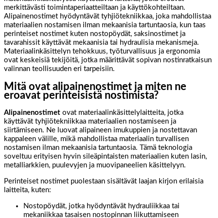
merkittävästi toimintaperiaatteiltaan ja käyttökohteiltaan.
Alipainenostimet hyödyntävät tyhjiötekniikkaa, joka mahdollistaa
materiaalien nostamisen ilman mekaanisia tartuntaosia, kun taas
perinteiset nostimet kuten nostopöydät, saksinostimet ja
tavarahissit käyttävät mekaanisia tai hydraulisia mekanismeja.
Materiaalinkäsittelyn tehokkuus, työturvallisuus ja ergonomia
ovat keskeisiä tekijöitä, jotka määrittävät sopivan nostinratkaisun
valinnan teollisuuden eri tarpeisiin.
Mitä ovat alipainenostimet ja miten ne
eroavat perinteisistä nostimista?
Alipainenostimet
ovat materiaalinkäsittelylaitteita, jotka
käyttävät tyhjiötekniikkaa materiaalien nostamiseen ja
siirtämiseen. Ne luovat alipaineen imukuppien ja nostettavan
kappaleen välille, mikä mahdollistaa materiaalin turvallisen
nostamisen ilman mekaanisia tartuntaosia. Tämä teknologia
soveltuu erityisen hyvin sileäpintaisten materiaalien kuten lasin,
metalliarkkien, puulevyjen ja muovipaneelien käsittelyyn.
Perinteiset nostimet puolestaan sisältävät laajan kirjon erilaisia
laitteita, kuten:
Nostopöydät, jotka hyödyntävät hydrauliikkaa tai
mekaniikkaa tasaisen nostopinnan liikuttamiseen