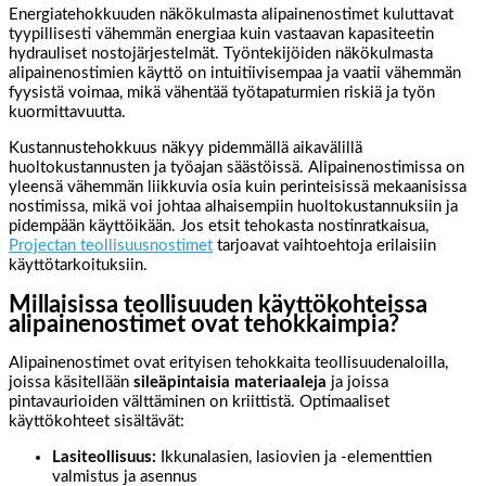
Energiatehokkuuden näkökulmasta alipainenostimet kuluttavat
tyypillisesti vähemmän energiaa kuin vastaavan kapasiteetin
hydrauliset nostojärjestelmät. Työntekijöiden näkökulmasta
alipainenostimien käyttö on intuitiivisempaa ja vaatii vähemmän
fyysistä voimaa, mikä vähentää työtapaturmien riskiä ja työn
kuormittavuutta.
Kustannustehokkuus näkyy pidemmällä aikavälillä
huoltokustannusten ja työajan säästöissä. Alipainenostimissa on
yleensä vähemmän liikkuvia osia kuin perinteisissä mekaanisissa
nostimissa, mikä voi johtaa alhaisempiin huoltokustannuksiin ja
pidempään käyttöikään. Jos etsit tehokasta nostinratkaisua,
Projectan teollisuusnostimet
tarjoavat vaihtoehtoja erilaisiin
käyttötarkoituksiin.
Millaisissa teollisuuden käyttökohteissa
alipainenostimet ovat tehokkaimpia?
Alipainenostimet ovat erityisen tehokkaita teollisuudenaloilla,
joissa käsitellään
sileäpintaisia materiaaleja
ja joissa
pintavaurioiden välttäminen on kriittistä. Optimaaliset
käyttökohteet sisältävät:
Lasiteollisuus:
Ikkunalasien, lasiovien ja -elementtien
valmistus ja asennus