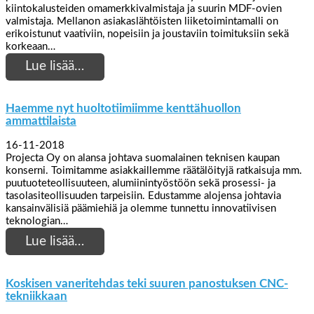
kiintokalusteiden omamerkkivalmistaja ja suurin MDF-ovien
valmistaja. Mellanon asiakaslähtöisten liiketoimintamalli on
erikoistunut vaativiin, nopeisiin ja joustaviin toimituksiin sekä
korkeaan…
Lue lisää…
Haemme nyt huoltotiimiimme kenttähuollon
ammattilaista
16-11-2018
Projecta Oy on alansa johtava suomalainen teknisen kaupan
konserni. Toimitamme asiakkaillemme räätälöityjä ratkaisuja mm.
puutuoteteollisuuteen, alumiinintyöstöön sekä prosessi- ja
tasolasiteollisuuden tarpeisiin. Edustamme alojensa johtavia
kansainvälisiä päämiehiä ja olemme tunnettu innovatiivisen
teknologian…
Lue lisää…
Koskisen vaneritehdas teki suuren panostuksen CNC-
tekniikkaan