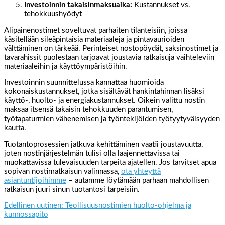
Investoinnin takaisinmaksuaika:
Kustannukset vs.
tehokkuushyödyt
Alipainenostimet soveltuvat parhaiten tilanteisiin, joissa
käsitellään sileäpintaisia materiaaleja ja pintavaurioiden
välttäminen on tärkeää. Perinteiset nostopöydät, saksinostimet ja
tavarahissit puolestaan tarjoavat joustavia ratkaisuja vaihteleviin
materiaaleihin ja käyttöympäristöihin.
Investoinnin suunnittelussa kannattaa huomioida
kokonaiskustannukset, jotka sisältävät hankintahinnan lisäksi
käyttö-, huolto- ja energiakustannukset. Oikein valittu nostin
maksaa itsensä takaisin tehokkuuden parantumisen,
työtapaturmien vähenemisen ja työntekijöiden työtyytyväisyyden
kautta.
Tuotantoprosessien jatkuva kehittäminen vaatii joustavuutta,
joten nostinjärjestelmän tulisi olla laajennettavissa tai
muokattavissa tulevaisuuden tarpeita ajatellen. Jos tarvitset apua
sopivan nostinratkaisun valinnassa,
ota yhteyttä
asiantuntijoihimme
– autamme löytämään parhaan mahdollisen
ratkaisun juuri sinun tuotantosi tarpeisiin.
Edellinen uutinen: Teollisuusnostimien huolto-ohjelma ja
kunnossapito