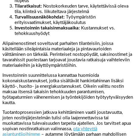
nopeus
Tilaratkaisut:
Nostokorkeuden tarve, käytettävissä oleva
tila, kiinteä vs. liikuteltava järjestelmä
Turvallisuusnäkökohdat:
Työympäristön
erityisvaatimukset, käyttäjäkoulutus
Investoinnin takaisinmaksuaika:
Kustannukset vs.
tehokkuushyödyt
Alipainenostimet soveltuvat parhaiten tilanteisiin, joissa
käsitellään sileäpintaisia materiaaleja ja pintavaurioiden
välttäminen on tärkeää. Perinteiset nostopöydät, saksinostimet ja
tavarahissit puolestaan tarjoavat joustavia ratkaisuja vaihteleviin
materiaaleihin ja käyttöympäristöihin.
Investoinnin suunnittelussa kannattaa huomioida
kokonaiskustannukset, jotka sisältävät hankintahinnan lisäksi
käyttö-, huolto- ja energiakustannukset. Oikein valittu nostin
maksaa itsensä takaisin tehokkuuden parantumisen,
työtapaturmien vähenemisen ja työntekijöiden työtyytyväisyyden
kautta.
Tuotantoprosessien jatkuva kehittäminen vaatii joustavuutta,
joten nostinjärjestelmän tulisi olla laajennettavissa tai
muokattavissa tulevaisuuden tarpeita ajatellen. Jos tarvitset apua
sopivan nostinratkaisun valinnassa,
ota yhteyttä
asiantuntijoihimme
– autamme löytämään parhaan mahdollisen