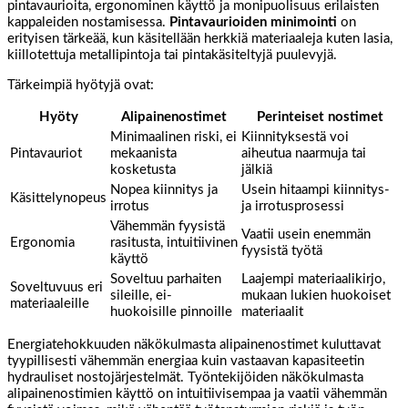
pintavaurioita, ergonominen käyttö ja monipuolisuus erilaisten
kappaleiden nostamisessa.
Pintavaurioiden minimointi
on
erityisen tärkeää, kun käsitellään herkkiä materiaaleja kuten lasia,
kiillotettuja metallipintoja tai pintakäsiteltyjä puulevyjä.
Tärkeimpiä hyötyjä ovat:
Hyöty
Alipainenostimet
Perinteiset nostimet
Minimaalinen riski, ei
Kiinnityksestä voi
Pintavauriot
mekaanista
aiheutua naarmuja tai
kosketusta
jälkiä
Nopea kiinnitys ja
Usein hitaampi kiinnitys-
Käsittelynopeus
irrotus
ja irrotusprosessi
Vähemmän fyysistä
Vaatii usein enemmän
Ergonomia
rasitusta, intuitiivinen
fyysistä työtä
käyttö
Soveltuu parhaiten
Laajempi materiaalikirjo,
Soveltuvuus eri
sileille, ei-
mukaan lukien huokoiset
materiaaleille
huokoisille pinnoille
materiaalit
Energiatehokkuuden näkökulmasta alipainenostimet kuluttavat
tyypillisesti vähemmän energiaa kuin vastaavan kapasiteetin
hydrauliset nostojärjestelmät. Työntekijöiden näkökulmasta
alipainenostimien käyttö on intuitiivisempaa ja vaatii vähemmän