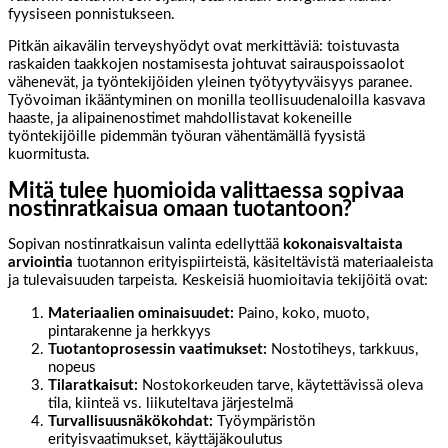
fyysiseen ponnistukseen.
Pitkän aikavälin terveyshyödyt ovat merkittäviä: toistuvasta
raskaiden taakkojen nostamisesta johtuvat sairauspoissaolot
vähenevät, ja työntekijöiden yleinen työtyytyväisyys paranee.
Työvoiman ikääntyminen on monilla teollisuudenaloilla kasvava
haaste, ja alipainenostimet mahdollistavat kokeneille
työntekijöille pidemmän työuran vähentämällä fyysistä
kuormitusta.
Mitä tulee huomioida valittaessa sopivaa
nostinratkaisua omaan tuotantoon?
Sopivan nostinratkaisun valinta edellyttää
kokonaisvaltaista
arviointia
tuotannon erityispiirteistä, käsiteltävistä materiaaleista
ja tulevaisuuden tarpeista. Keskeisiä huomioitavia tekijöitä ovat:
Materiaalien ominaisuudet:
Paino, koko, muoto,
pintarakenne ja herkkyys
Tuotantoprosessin vaatimukset:
Nostotiheys, tarkkuus,
nopeus
Tilaratkaisut:
Nostokorkeuden tarve, käytettävissä oleva
tila, kiinteä vs. liikuteltava järjestelmä
Turvallisuusnäkökohdat:
Työympäristön
erityisvaatimukset, käyttäjäkoulutus