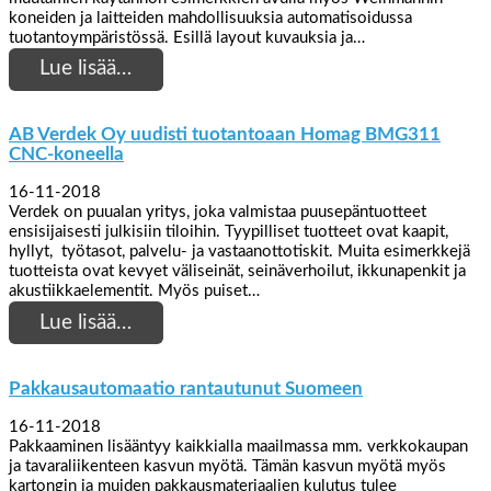
koneiden ja laitteiden mahdollisuuksia automatisoidussa
tuotantoympäristössä. Esillä layout kuvauksia ja…
Lue lisää…
AB Verdek Oy uudisti tuotantoaan Homag BMG311
CNC-koneella
16-11-2018
Verdek on puualan yritys, joka valmistaa puusepäntuotteet
ensisijaisesti julkisiin tiloihin. Tyypilliset tuotteet ovat kaapit,
hyllyt, työtasot, palvelu- ja vastaanottotiskit. Muita esimerkkejä
tuotteista ovat kevyet väliseinät, seinäverhoilut, ikkunapenkit ja
akustiikkaelementit. Myös puiset…
Lue lisää…
Pakkausautomaatio rantautunut Suomeen
16-11-2018
Pakkaaminen lisääntyy kaikkialla maailmassa mm. verkkokaupan
ja tavaraliikenteen kasvun myötä. Tämän kasvun myötä myös
kartongin ja muiden pakkausmateriaalien kulutus tulee