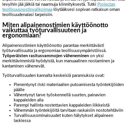
levyihin jää jälkiä tai naarmuja kiinnityksestä. Tutki
Projectan
teollisuusnostinvalikoimaa
löytääksesi sopivan ratkaisun oman
teollisuudenalasi tarpeisiin.
Miten alipainenostimien käyttöönotto
vaikuttaa työturvallisuuteen ja
ergonomiaan?
Alipainenostimien käyttöönotto parantaa merkittävästi
työturvallisuutta ja ergonomiaa teollisuusympäristöissä.
Työperäisten rasitusvammojen väheneminen
on yksi
merkittävimmistä hyödyistä, kun manuaalinen nostaminen ja
kantaminen vähenevät.
Työturvallisuuden kannalta keskeisiä parannuksia ovat:
Pienentynyt riski materiaalien putoamisesta työntekijöiden
päälle
Vähentynyt tarve työskennellä suurten, painavien
kappaleiden alla
Parempi hallinta nostettavien kappaleiden liikkeistä
Vähemmän työntekijöitä tarvitaan raskaisiin nostotehtäviin
Turvallisuusominaisuudet kuten hälytykset alipaineen
laskiessa