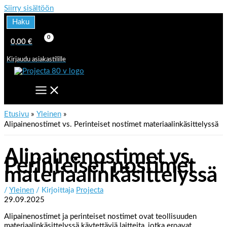
Siirry sisältöön
Haku
0,00
€
Kirjaudu asiakastilille
Etusivu
Yleinen
Alipainenostimet vs. Perinteiset nostimet materiaalinkäsittelyssä
Alipainenostimet vs.
Perinteiset nostimet
materiaalinkäsittelyssä
/
Yleinen
/ Kirjoittaja
Projecta
29.09.2025
Alipainenostimet ja perinteiset nostimet ovat teollisuuden
materiaalinkäsittelyssä käytettäviä laitteita, jotka eroavat