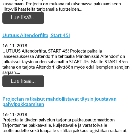
kasvamaan. Projecta on mukana ratkaisemassa pakkaamiseen
liittyviä haasteita tarjoamalla tuotteiden…
Lue lisää…
Uutuus Altendorfilta, Start 45!
16-11-2018
UUTUUS Altendorfilta, START 45! Projecta paikalla
lanseerauksessa Altendorfin tehtaalla Mindenissä! Altendorf on
julkaissut täysin uuden sahamallin START 45. Mallin START 45:n
takana on tarjota Altendorf käyttöön myös edullisempien sahojen
sarjaan….
Lue lisää…
Projectan ratkaisut mahdollistavat täysin joustavan
pahvipakkaamisen
16-11-2018
Projectalta täyden palvelun tarjonta pakkausautomaatioon
Tarjontamme pakkaavalle, kuljettavalle ja varastoivalle
teollisuudelle sekä kaupalle sisältää pakkauslogistiikan ratkaisut,