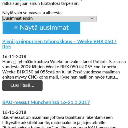
ratkaisun juuri sinun tuotantosi tarpeisiin.
Näytä vain seuraavasta aiheesta:
Pieni ja pippurinen tehopakkaus – Weeke BHX 050 /
055
16-11-2018
Homag-ryhmään kuuluva Weeke on valmistanut Pohjois-Saksassa
vuodesta 2009 lähtien Weeke BHX 050 tai 055 cnc-konetta.
Weeke BHX050 tai 055:stä on tullut 7:ssä vuodessa maailman
eniten myyty CNC-kone malli. Kyseinen malli on myös tuttu…
Lue lisää…
BAU-messut Münchenissä 16-21.1.2017
16-11-2018
Bau-messut on maailman johtava tapahtuma rakentamiseen
liittyvälle arkkitehtuurille, materiaaleille ja järjestelmille.
”Rakentamisen tulevaisuus” on tämän vuoden BAU-messujen