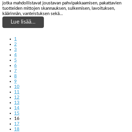
jotka mahdollistavat joustavan pahvipakkaamisen, pakattavien
tuotteiden mittojen skannauksen, sulkemisen, lavoituksen,
käärinnän, vanteistuksen sekä…
Lue lisää…
1
2
3
4
5
6
7
8
9
10
11
12
13
14
15
16
17
18