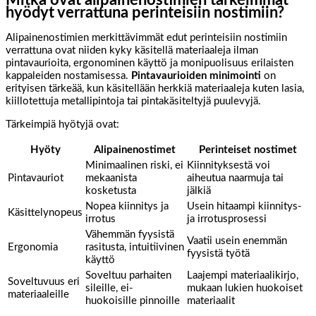
Mitkä ovat alipainenostimien tärkeimmät
hyödyt verrattuna perinteisiin nostimiin?
Alipainenostimien merkittävimmät edut perinteisiin nostimiin
verrattuna ovat niiden kyky käsitellä materiaaleja ilman
pintavaurioita, ergonominen käyttö ja monipuolisuus erilaisten
kappaleiden nostamisessa.
Pintavaurioiden minimointi
on
erityisen tärkeää, kun käsitellään herkkiä materiaaleja kuten lasia,
kiillotettuja metallipintoja tai pintakäsiteltyjä puulevyjä.
Tärkeimpiä hyötyjä ovat:
Hyöty
Alipainenostimet
Perinteiset nostimet
Minimaalinen riski, ei
Kiinnityksestä voi
Pintavauriot
mekaanista
aiheutua naarmuja tai
kosketusta
jälkiä
Nopea kiinnitys ja
Usein hitaampi kiinnitys-
Käsittelynopeus
irrotus
ja irrotusprosessi
Vähemmän fyysistä
Vaatii usein enemmän
Ergonomia
rasitusta, intuitiivinen
fyysistä työtä
käyttö
Soveltuu parhaiten
Laajempi materiaalikirjo,
Soveltuvuus eri
sileille, ei-
mukaan lukien huokoiset
materiaaleille
huokoisille pinnoille
materiaalit