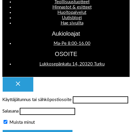
Teollisuustuotteet
Hinnastot & esitteet
Huoltopalvelut
Uutisblogi
Hae sivuilta
Aukioloajat
Ma-Pe 8:00-16.00
OSOITE
Lukkosepänkatu 14, 20320 Turku
Käyttäjätunnus tai sähköpostiosoite
Salasana
Muista minut