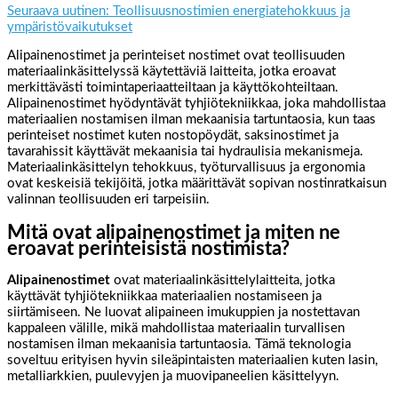
Seuraava uutinen: Teollisuusnostimien energiatehokkuus ja
ympäristövaikutukset
Alipainenostimet ja perinteiset nostimet ovat teollisuuden
materiaalinkäsittelyssä käytettäviä laitteita, jotka eroavat
merkittävästi toimintaperiaatteiltaan ja käyttökohteiltaan.
Alipainenostimet hyödyntävät tyhjiötekniikkaa, joka mahdollistaa
materiaalien nostamisen ilman mekaanisia tartuntaosia, kun taas
perinteiset nostimet kuten nostopöydät, saksinostimet ja
tavarahissit käyttävät mekaanisia tai hydraulisia mekanismeja.
Materiaalinkäsittelyn tehokkuus, työturvallisuus ja ergonomia
ovat keskeisiä tekijöitä, jotka määrittävät sopivan nostinratkaisun
valinnan teollisuuden eri tarpeisiin.
Mitä ovat alipainenostimet ja miten ne
eroavat perinteisistä nostimista?
Alipainenostimet
ovat materiaalinkäsittelylaitteita, jotka
käyttävät tyhjiötekniikkaa materiaalien nostamiseen ja
siirtämiseen. Ne luovat alipaineen imukuppien ja nostettavan
kappaleen välille, mikä mahdollistaa materiaalin turvallisen
nostamisen ilman mekaanisia tartuntaosia. Tämä teknologia
soveltuu erityisen hyvin sileäpintaisten materiaalien kuten lasin,
metalliarkkien, puulevyjen ja muovipaneelien käsittelyyn.