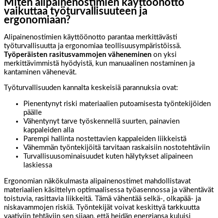
Miten alipainenostimien käyttöönotto
vaikuttaa työturvallisuuteen ja
ergonomiaan?
Alipainenostimien käyttöönotto parantaa merkittävästi
työturvallisuutta ja ergonomiaa teollisuusympäristöissä.
Työperäisten rasitusvammojen väheneminen
on yksi
merkittävimmistä hyödyistä, kun manuaalinen nostaminen ja
kantaminen vähenevät.
Työturvallisuuden kannalta keskeisiä parannuksia ovat:
Pienentynyt riski materiaalien putoamisesta työntekijöiden
päälle
Vähentynyt tarve työskennellä suurten, painavien
kappaleiden alla
Parempi hallinta nostettavien kappaleiden liikkeistä
Vähemmän työntekijöitä tarvitaan raskaisiin nostotehtäviin
Turvallisuusominaisuudet kuten hälytykset alipaineen
laskiessa
Ergonomian näkökulmasta alipainenostimet mahdollistavat
materiaalien käsittelyn optimaalisessa työasennossa ja vähentävät
toistuvia, rasittavia liikkeitä. Tämä vähentää selkä-, olkapää- ja
niskavammojen riskiä. Työntekijät voivat keskittyä tarkkuutta
vaativiin tehtäviin sen sijaan, että heidän energiansa kuluisi