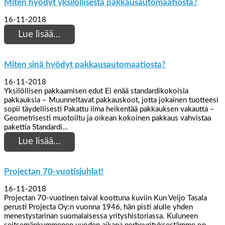
Miten hyödyt yksilöllisestä pakkausautomaatiosta?
16-11-2018
Lue lisää…
Miten sinä hyödyt pakkausautomaatiosta?
16-11-2018
Yksilöllisen pakkaamisen edut Ei enää standardikokoisia
pakkauksia – Muunneltavat pakkauskoot, jotta jokainen tuotteesi
sopii täydellisesti Pakattu ilma heikentää pakkauksen vakautta –
Geometrisesti muotoiltu ja oikean kokoinen pakkaus vahvistaa
pakettia Standardi…
Lue lisää…
Projectan 70-vuotisjuhlat!
16-11-2018
Projectan 70-vuotinen taival koottuna kuviin Kun Veijo Tasala
perusti Projecta Oy:n vuonna 1946, hän pisti alulle yhden
menestystarinan suomalaisessa yrityshistoriassa. Kuluneen